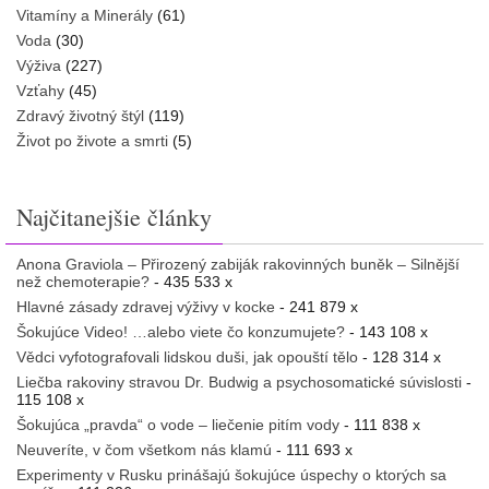
Vitamíny a Minerály
(61)
Voda
(30)
Výživa
(227)
Vzťahy
(45)
Zdravý životný štýl
(119)
Život po živote a smrti
(5)
Najčitanejšie články
Anona Graviola – Přirozený zabiják rakovinných buněk – Silnější
než chemoterapie?
- 435 533 x
Hlavné zásady zdravej výživy v kocke
- 241 879 x
Šokujúce Video! …alebo viete čo konzumujete?
- 143 108 x
Vědci vyfotografovali lidskou duši, jak opouští tělo
- 128 314 x
Liečba rakoviny stravou Dr. Budwig a psychosomatické súvislosti
-
115 108 x
Šokujúca „pravda“ o vode – liečenie pitím vody
- 111 838 x
Neuveríte, v čom všetkom nás klamú
- 111 693 x
Experimenty v Rusku prinášajú šokujúce úspechy o ktorých sa