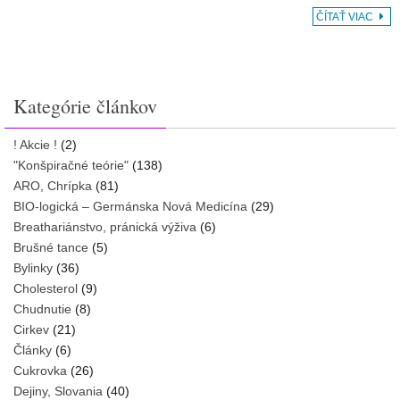
ČÍTAŤ VIAC
Kategórie článkov
! Akcie !
(2)
"Konšpiračné teórie"
(138)
ARO, Chrípka
(81)
BIO-logická – Germánska Nová Medicína
(29)
Breathariánstvo, pránická výživa
(6)
Brušné tance
(5)
Bylinky
(36)
Cholesterol
(9)
Chudnutie
(8)
Cirkev
(21)
Články
(6)
Cukrovka
(26)
Dejiny, Slovania
(40)