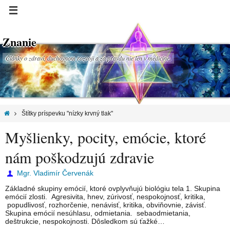
Znanie
Články o zdraví, duchovnom rozvoji a za pravdu nie len v medicíne.
Štítky príspevku "nízky krvný tlak"
Myšlienky, pocity, emócie, ktoré
nám poškodzujú zdravie
Mgr. Vladimír Červenák
Základné skupiny emócií, ktoré ovplyvňujú biológiu tela 1. Skupina
emócií zlosti. Agresivita, hnev, zúrivosť, nespokojnosť, kritika,
popudlivosť, rozhorčenie, nenávisť, kritika, obviňovnie, závisť.
Skupina emócií nesúhlasu, odmietania. sebaodmietania,
deštrukcie, nespokojnosti. Dôsledkom sú ťažké…