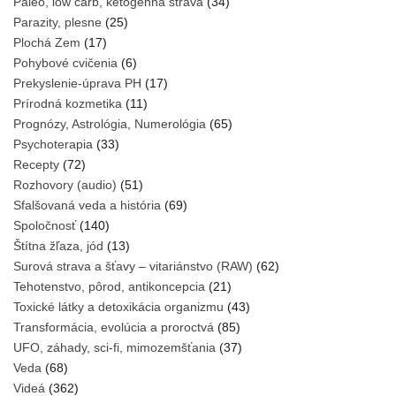
Paleo, low carb, ketogénna strava
(34)
Parazity, plesne
(25)
Plochá Zem
(17)
Pohybové cvičenia
(6)
Prekyslenie-úprava PH
(17)
Prírodná kozmetika
(11)
Prognózy, Astrológia, Numerológia
(65)
Psychoterapia
(33)
Recepty
(72)
Rozhovory (audio)
(51)
Sfalšovaná veda a história
(69)
Spoločnosť
(140)
Štítna žľaza, jód
(13)
Surová strava a šťavy – vitariánstvo (RAW)
(62)
Tehotenstvo, pôrod, antikoncepcia
(21)
Toxické látky a detoxikácia organizmu
(43)
Transformácia, evolúcia a proroctvá
(85)
UFO, záhady, sci-fi, mimozemšťania
(37)
Veda
(68)
Videá
(362)