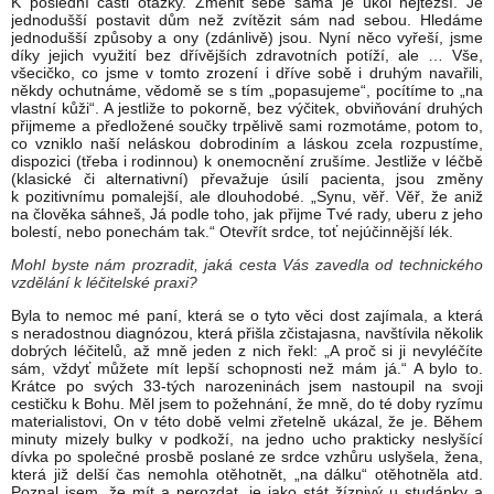
K poslední části otázky. Změnit sebe sama je úkol nejtěžší. Je
jednodušší postavit dům než zvítězit sám nad sebou. Hledáme
jednodušší způsoby a ony (zdánlivě) jsou. Nyní něco vyřeší, jsme
díky jejich využití bez dřívějších zdravotních potíží, ale … Vše,
všecičko, co jsme v tomto zrození i dříve sobě i druhým navařili,
někdy ochutnáme, vědomě se s tím „popasujeme“, pocítíme to „na
vlastní kůži“. A jestliže to pokorně, bez výčitek, obviňování druhých
přijmeme a předložené součky trpělivě sami rozmotáme, potom to,
co vzniklo naší neláskou dobrodiním a láskou zcela rozpustíme,
dispozici (třeba i rodinnou) k onemocnění zrušíme. Jestliže v léčbě
(klasické či alternativní) převažuje úsilí pacienta, jsou změny
k pozitivnímu pomalejší, ale dlouhodobé. „Synu, věř. Věř, že aniž
na člověka sáhneš, Já podle toho, jak přijme Tvé rady, uberu z jeho
bolestí, nebo ponechám tak.“ Otevřít srdce, toť nejúčinnější lék.
Mohl byste nám prozradit, jaká cesta Vás zavedla od technického
vzdělání k léčitelské praxi?
Byla to nemoc mé paní, která se o tyto věci dost zajímala, a která
s neradostnou diagnózou, která přišla zčistajasna, navštívila několik
dobrých léčitelů, až mně jeden z nich řekl: „A proč si ji nevyléčíte
sám, vždyť můžete mít lepší schopnosti než mám já.“ A bylo to.
Krátce po svých 33-tých narozeninách jsem nastoupil na svoji
cestičku k Bohu. Měl jsem to požehnání, že mně, do té doby ryzímu
materialistovi, On v této době velmi zřetelně ukázal, že je. Během
minuty mizely bulky v podkoží, na jedno ucho prakticky neslyšící
dívka po společné prosbě poslané ze srdce vzhůru uslyšela, žena,
která již delší čas nemohla otěhotnět, „na dálku“ otěhotněla atd.
Poznal jsem, že mít a nerozdat, je jako stát žíznivý u studánky a