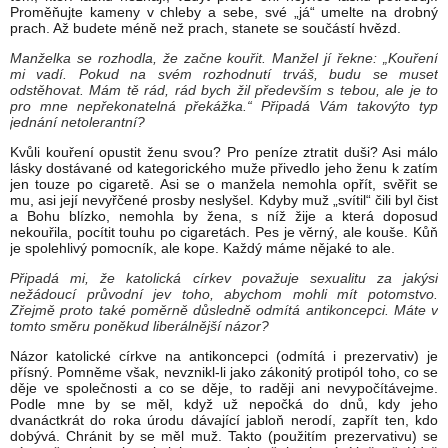
Proměňujte kameny v chleby a sebe, své „já“ umelte na drobný
prach. Až budete méně než prach, stanete se součástí hvězd.
Manželka se rozhodla, že začne kouřit. Manžel jí řekne: „Kouření
mi vadí. Pokud na svém rozhodnutí trváš, budu se muset
odstěhovat. Mám tě rád, rád bych žil především s tebou, ale je to
pro mne nepřekonatelná překážka.“ Připadá Vám takovýto typ
jednání netolerantní?
Kvůli kouření opustit ženu svou? Pro peníze ztratit duši? Asi málo
lásky dostávané od kategorického muže přivedlo jeho ženu k zatím
jen touze po cigaretě. Asi se o manžela nemohla opřít, svěřit se
mu, asi její nevyřčené prosby neslyšel. Kdyby muž „svítil“ čili byl čist
a Bohu blízko, nemohla by žena, s níž žije a která doposud
nekouřila, pocítit touhu po cigaretách. Pes je věrný, ale kouše. Kůň
je spolehlivý pomocník, ale kope. Každý máme nějaké to ale.
Připadá mi, že katolická církev považuje sexualitu za jakýsi
nežádoucí průvodní jev toho, abychom mohli mít potomstvo.
Zřejmě proto také poměrně důsledně odmítá antikoncepci. Máte v
tomto směru poněkud liberálnější názor?
Názor katolické církve na antikoncepci (odmítá i prezervativ) je
přísný. Pomněme však, nevznikl-li jako zákonitý protipól toho, co se
děje ve společnosti a co se děje, to raději ani nevypočítávejme.
Podle mne by se měl, když už nepočká do dnů, kdy jeho
dvanáctkrát do roka úrodu dávající jabloň nerodí, zapřít ten, kdo
dobývá. Chránit by se měl muž. Takto (použitím prezervativu) se