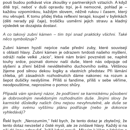
pouti budou potkávat více zkoušky v partnerských vztazích. A když
dítě trpí, neboť v duši opravdu trpí, je-li nemocné, pohlaď je –
každou vzpomínkou, každým slovem, něžně rukou i časem, který
mu věnuješ. K tomu přidej třeba reflexní terapii, koupel v bylinkách
(děti nerady pijí čaje), trošičku usměrni jejich stravu a kladný
výsledek se dozajista dostaví.
A co takový zubní kámen – tím trpí snad prakticky všichni. Také
něco symbolizuje?
Zubní kámen hyzdí nejvíce naše přední zuby, které souvisejí
s oblastí hlavy. Zubní kámen je odrazem tvrdosti našeho myšlení,
odráží naše velké „rácio“, které nám brání povznésti se, naplnit
touhy srdce, poznati domov naší duše, které nás odpojuje od
slyšení a zření běžně neviditelného duchovního světa. Většinou
žijeme pod silnou dekou logiky a vlastních představ. Při lámání
chleba, při zásadních rozhodnutích dáme nakonec na rozum a
šepot dušičky neslyšíme. Příliš si fandíme, příliš v sebe věříme,
neodpouštíme, neprosíme o pomoc shůry.
Připadá vám správný názor, že podřízení se karmickému působení
je dobrovolným nevědomým rozhodnutím duše. Jinými slovy že
karmické důsledky našich činu nejsou nevyhnutelné, ale duše se
jim díky svému vyššímu plánu podřizuje (nebo je dokonce
vyhledává)?
Řekl bych: „Nerozumím,“ řekl bych, že tento dotaz je zbytečný, že
tento dotaz nevzešel z čisté mysli, ale ze zvídavé hlavy. Každý si na