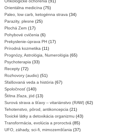
Onkologické ochorenia
(91)
Orientálna medicína
(75)
Paleo, low carb, ketogénna strava
(34)
Parazity, plesne
(25)
Plochá Zem
(17)
Pohybové cvičenia
(6)
Prekyslenie-úprava PH
(17)
Prírodná kozmetika
(11)
Prognózy, Astrológia, Numerológia
(65)
Psychoterapia
(33)
Recepty
(72)
Rozhovory (audio)
(51)
Sfalšovaná veda a história
(67)
Spoločnosť
(140)
Štítna žľaza, jód
(13)
Surová strava a šťavy – vitariánstvo (RAW)
(62)
Tehotenstvo, pôrod, antikoncepcia
(21)
Toxické látky a detoxikácia organizmu
(43)
Transformácia, evolúcia a proroctvá
(85)
UFO, záhady, sci-fi, mimozemšťania
(37)