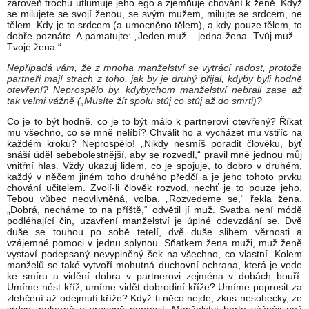
zároveň trochu utlumuje jeho ego a zjemňuje chování k ženě. Když
se milujete se svojí ženou, se svým mužem, milujte se srdcem, ne
tělem. Kdy je to srdcem (a umocněno tělem), a kdy pouze tělem, to
dobře poznáte. A pamatujte: „Jeden muž – jedna žena. Tvůj muž –
Tvoje žena.“
Nepřipadá vám, že z mnoha manželství se vytrácí radost, protože
partneři mají strach z toho, jak by je druhý přijal, kdyby byli hodně
otevření? Neprospělo by, kdybychom manželství nebrali zase až
tak velmi vážně („Musíte žít spolu stůj co stůj až do smrti)?
Co je to být hodně, co je to být málo k partnerovi otevřený? Říkat
mu všechno, co se mně nelíbí? Chválit ho a vycházet mu vstříc na
každém kroku? Neprospělo! „Nikdy nesmíš poradit člověku, byť
snáší úděl sebebolestnější, aby se rozvedl,“ pravil mně jednou můj
vnitřní hlas. Vždy ukazuj lidem, co je spojuje, to dobro v druhém,
každý v něčem jiném toho druhého předčí a je jeho tohoto prvku
chování učitelem. Zvolí-li člověk rozvod, nechť je to pouze jeho,
Tebou vůbec neovlivněná, volba. „Rozvedeme se,“ řekla žena.
„Dobrá, necháme to na příště,“ odvětil jí muž. Svatba není módě
podléhající čin, uzavření manželství je úplné odevzdání se. Dvě
duše se touhou po sobě tetelí, dvě duše slibem věrnosti a
vzájemné pomoci v jednu splynou. Sňatkem žena muži, muž ženě
vystaví podepsaný nevyplněný šek na všechno, co vlastní. Kolem
manželů se také vytvoří mohutná duchovní ochrana, která je vede
ke smíru a vidění dobra v partnerovi zejména v dobách bouří.
Umíme nést kříž, umíme vidět dobrodiní kříže? Umíme poprosit za
zlehčení až odejmutí kříže? Když ti něco nejde, zkus nesobecky, ze