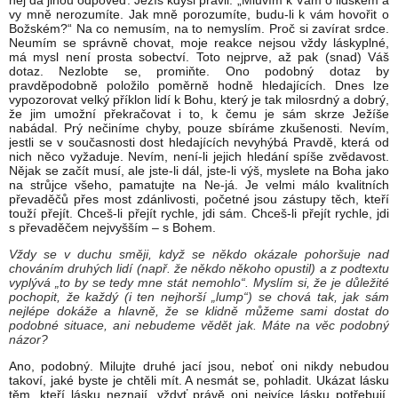
něj dá jinou odpověď. Ježíš kdysi pravil: „Mluvím k Vám o lidském a
vy mně nerozumíte. Jak mně porozumíte, budu-li k vám hovořit o
Božském?“ Na co nemusím, na to nemyslím. Proč si zavírat srdce.
Neumím se správně chovat, moje reakce nejsou vždy láskyplné,
má mysl není prosta sobectví. Toto nejprve, až pak (snad) Váš
dotaz. Nezlobte se, promiňte. Ono podobný dotaz by
pravděpodobně položilo poměrně hodně hledajících. Dnes lze
vypozorovat velký příklon lidí k Bohu, který je tak milosrdný a dobrý,
že jim umožní překračovat i to, k čemu je sám skrze Ježíše
nabádal. Prý nečiníme chyby, pouze sbíráme zkušenosti. Nevím,
jestli se v současnosti dost hledajících nevyhýbá Pravdě, která od
nich něco vyžaduje. Nevím, není-li jejich hledání spíše zvědavost.
Nějak se začít musí, ale jste-li dál, jste-li výš, myslete na Boha jako
na strůjce všeho, pamatujte na Ne-já. Je velmi málo kvalitních
převaděčů přes most zdánlivosti, početné jsou zástupy těch, kteří
touží přejít. Chceš-li přejít rychle, jdi sám. Chceš-li přejít rychle, jdi
s převaděčem nejvyšším – s Bohem.
Vždy se v duchu směji, když se někdo okázale pohoršuje nad
chováním druhých lidí (např. že někdo někoho opustil) a z podtextu
vyplývá „to by se tedy mne stát nemohlo“. Myslím si, že je důležité
pochopit, že každý (i ten nejhorší „lump“) se chová tak, jak sám
nejlépe dokáže a hlavně, že se klidně můžeme sami dostat do
podobné situace, ani nebudeme vědět jak. Máte na věc podobný
názor?
Ano, podobný. Milujte druhé jací jsou, neboť oni nikdy nebudou
takoví, jaké byste je chtěli mít. A nesmát se, pohladit. Ukázat lásku
těm, kteří lásku neznají, vždyť právě oni nejvíce lásku potřebují.