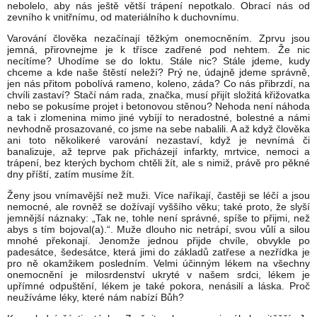
nebolelo, aby nás ještě větší trápení nepotkalo. Obrací nás od
zevního k vnitřnímu, od materiálního k duchovnímu.
Varování člověka nezačínají těžkým onemocněním. Zprvu jsou
jemná, přirovnejme je k třísce zadřené pod nehtem. Že nic
necítíme? Uhodíme se do loktu. Stále nic? Stále jdeme, kudy
chceme a kde naše štěstí neleží? Prý ne, údajně jdeme správně,
jen nás přitom pobolívá rameno, koleno, záda? Co nás přibrzdí, na
chvíli zastaví? Stačí nám rada, značka, musí přijít složitá křižovatka
nebo se pokusíme projet i betonovou stěnou? Nehoda není náhoda
a tak i zlomenina mimo jiné vybíjí to neradostné, bolestné a námi
nevhodně prosazované, co jsme na sebe nabalili. A až když člověka
ani toto několikeré varování nezastaví, když je nevnímá či
banalizuje, až teprve pak přicházejí infarkty, mrtvice, nemoci a
trápení, bez kterých bychom chtěli žít, ale s nimiž, právě pro pěkné
dny příští, zatím musíme žít.
Ženy jsou vnímavější než muži. Více naříkají, častěji se léčí a jsou
nemocné, ale rovněž se dožívají vyššího věku; také proto, že slyší
jemnější náznaky: „Tak ne, tohle není správné, spíše to přijmi, než
abys s tím bojoval(a).“. Muže dlouho nic netrápí, svou vůlí a silou
mnohé překonají. Jenomže jednou přijde chvíle, obvykle po
padesátce, šedesátce, která jimi do základů zatřese a nezřídka je
pro ně okamžikem posledním. Velmi účinným lékem na všechny
onemocnění je milosrdenství ukryté v našem srdci, lékem je
upřímné odpuštění, lékem je také pokora, nenásilí a láska. Proč
neužíváme léky, které nám nabízí Bůh?