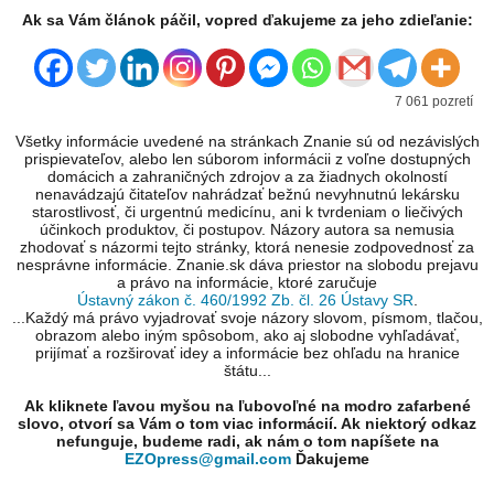
Ak sa Vám článok páčil, vopred ďakujeme za jeho zdieľanie:
7 061 pozretí
Všetky informácie uvedené na stránkach Znanie sú od nezávislých
prispievateľov, alebo len súborom informácii z voľne dostupných
domácich a zahraničných zdrojov a za žiadnych okolností
nenavádzajú čitateľov nahrádzať bežnú nevyhnutnú lekársku
starostlivosť, či urgentnú medicínu, ani k tvrdeniam o liečivých
účinkoch produktov, či postupov. Názory autora sa nemusia
zhodovať s názormi tejto stránky, ktorá nenesie zodpovednosť za
nesprávne informácie. Znanie.sk dáva priestor na slobodu prejavu
a právo na informácie, ktoré zaručuje
Ústavný zákon č. 460/1992 Zb. čl. 26 Ústavy SR
.
...Každý má právo vyjadrovať svoje názory slovom, písmom, tlačou,
obrazom alebo iným spôsobom, ako aj slobodne vyhľadávať,
prijímať a rozširovať idey a informácie bez ohľadu na hranice
štátu...
Ak kliknete ľavou myšou na ľubovoľné na modro zafarbené
slovo, otvorí sa Vám o tom viac informácií. Ak niektorý odkaz
nefunguje, budeme radi, ak nám o tom napíšete na
EZOpress@gmail.com
Ďakujeme