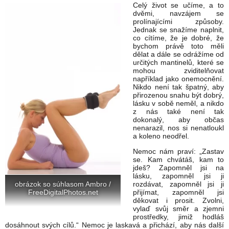
Celý život se učíme, a to
dvěmi, navzájem se
prolínajícími způsoby.
Jednak se snažíme naplnit,
co cítíme, že je dobré, že
bychom právě toto měli
dělat a dále se odrážíme od
určitých mantinelů, které se
mohou zviditelňovat
například jako onemocnění.
Nikdo není tak špatný, aby
přirozenou snahu být dobrý,
lásku v sobě neměl, a nikdo
z nás také není tak
dokonalý, aby občas
nenarazil, nos si nenatloukl
a koleno neodřel.
Nemoc nám praví: „Zastav
se. Kam chvátáš, kam to
jdeš? Zapomněl jsi na
lásku, zapomněl jsi ji
obrázok so súhlasom Ambro /
rozdávat, zapomněl jsi ji
FreeDigitalPhotos.net
přijímat, zapomněl jsi
děkovat i prosit. Zvolni,
vylaď svůj směr a zjemni
prostředky, jimiž hodláš
dosáhnout svých cílů.“ Nemoc je laskavá a přichází, aby nás další