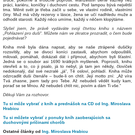
srdce, pokorně a vroucně poprosit. Manželství berte vážněji než
práci, kariéru, koníčky i duchovní cestu. Pod lampou bývá největší
tma. Měnit svět je třeba začít u sebe, ve vlastní rodině, vlastními
činy. Muž má vždy rezervy v lásce, žena se učí nadhledu muže a
odhodit starosti. Každý něco umíme, každý v něčem klopýtáme.
Slyšel jsem, že právě vydáváte svoji čtvrtou knihu s názvem
„Pohlazení pro duši“. Můžete nám ve zkratce prozradit, o čem bude
pojednávat?
Kniha mně byla dána napsat, aby se naše ztrápené dušičky
rozsvítily, aby se divocí koníci zastavili, abychom odpouštěli,
milovali, pomáhali, dokázali dát i přijmout, abychom byli šťastní.
Jedná se o soubor asi 1690 krátkých myšlenek. Poprosíš, knihu
otevřeš a to, co ji psalo, já to nebyl, já tam jen někdy, človíček
nedokonalý, dal své nezralé „já“, Tě osloví, pohladí. Kniha může
odzrcadlit duši čtenáře – bude-li on chtít. Její motto zní: „Až víra
Tvá zhasne, jsem tady pro Tebe. Až nebudeš vědět kudy kam,
poraď se se Mnou. Až nebudeš chtít nic, povím a dám Ti vše.“
Děkuji Vám za rozhovor.
Tu si môže vybrať z kníh a prednášok na CD od Ing. Miroslava
Hrabicu
Tu si môžete vybrať z ponuky kníh zaoberajúcich sa
duchovnými príčinami chorôb
Ostatné články od
Ing. Miroslava Hrabicu