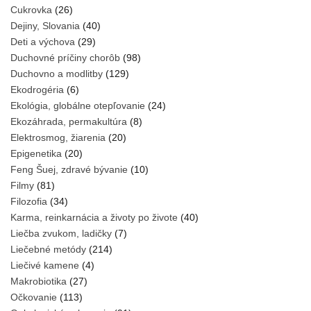
Cukrovka
(26)
Dejiny, Slovania
(40)
Deti a výchova
(29)
Duchovné príčiny chorôb
(98)
Duchovno a modlitby
(129)
Ekodrogéria
(6)
Ekológia, globálne otepľovanie
(24)
Ekozáhrada, permakultúra
(8)
Elektrosmog, žiarenia
(20)
Epigenetika
(20)
Feng Šuej, zdravé bývanie
(10)
Filmy
(81)
Filozofia
(34)
Karma, reinkarnácia a životy po živote
(40)
Liečba zvukom, ladičky
(7)
Liečebné metódy
(214)
Liečivé kamene
(4)
Makrobiotika
(27)
Očkovanie
(113)