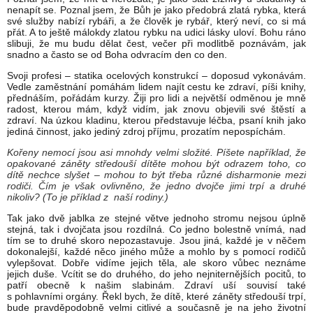
nenapít se. Poznal jsem, že Bůh je jako předobrá zlatá rybka, která
své služby nabízí rybáři, a že člověk je rybář, který neví, co si má
přát. A to ještě málokdy zlatou rybku na udici lásky uloví. Bohu ráno
slibuji, že mu budu dělat čest, večer při modlitbě poznávám, jak
snadno a často se od Boha odvracím den co den.
Svoji profesi – statika ocelových konstrukcí – doposud vykonávám.
Vedle zaměstnání pomáhám lidem najít cestu ke zdraví, píši knihy,
přednáším, pořádám kurzy. Žiji pro lidi a největší odměnou je mně
radost, kterou mám, když vidím, jak znovu objevili své štěstí a
zdraví. Na úzkou kladinu, kterou představuje léčba, psaní knih jako
jediná činnost, jako jediný zdroj příjmu, prozatím nepospíchám.
Kořeny nemocí jsou asi mnohdy velmi složité. Píšete například, že
opakované záněty středouší dítěte mohou být odrazem toho, co
dítě nechce slyšet – mohou to být třeba různé disharmonie mezi
rodiči. Čím je však ovlivněno, že jedno dvojče jimi trpí a druhé
nikoliv? (To je příklad z naší rodiny.)
Tak jako dvě jablka ze stejné větve jednoho stromu nejsou úplně
stejná, tak i dvojčata jsou rozdílná. Co jedno bolestně vnímá, nad
tím se to druhé skoro nepozastavuje. Jsou jiná, každé je v něčem
dokonalejší, každé něco jiného může a mohlo by s pomocí rodičů
vylepšovat. Dobře vidíme jejich těla, ale skoro vůbec neznáme
jejich duše. Vcítit se do druhého, do jeho nejniternějších pocitů, to
patří obecně k našim slabinám. Zdraví uší souvisí také
s pohlavními orgány. Řekl bych, že dítě, které záněty středouší trpí,
bude pravděpodobně velmi citlivé a současně je na jeho životní