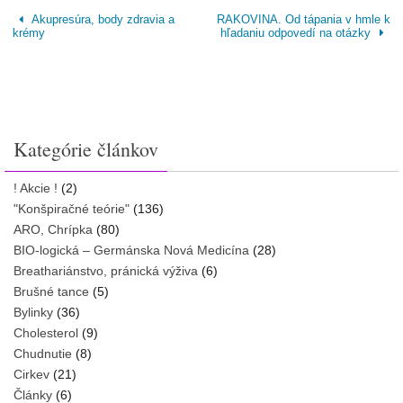
Akupresúra, body zdravia a
RAKOVINA. Od tápania v hmle k
krémy
hľadaniu odpovedí na otázky
Kategórie článkov
! Akcie !
(2)
"Konšpiračné teórie"
(136)
ARO, Chrípka
(80)
BIO-logická – Germánska Nová Medicína
(28)
Breathariánstvo, pránická výživa
(6)
Brušné tance
(5)
Bylinky
(36)
Cholesterol
(9)
Chudnutie
(8)
Cirkev
(21)
Články
(6)