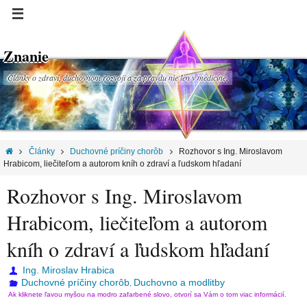
Znanie
Články o zdraví, duchovnom rozvoji a za pravdu nie len v medicíne.
Články
Duchovné príčiny chorôb
Rozhovor s Ing. Miroslavom
Hrabicom, liečiteľom a autorom kníh o zdraví a ľudskom hľadaní
Rozhovor s Ing. Miroslavom
Hrabicom, liečiteľom a autorom
kníh o zdraví a ľudskom hľadaní
Ing. Miroslav Hrabica
Duchovné príčiny chorôb
Duchovno a modlitby
,
Ak kliknete ľavou myšou na modro zafarbené slovo, otvorí sa Vám o tom viac informácií.