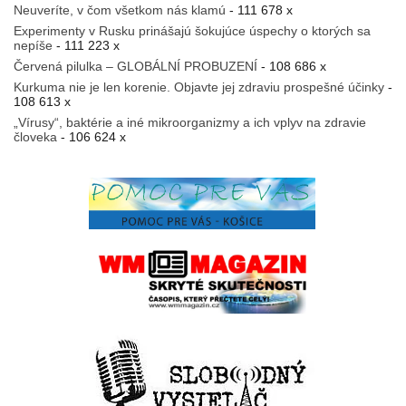
Neuveríte, v čom všetkom nás klamú
- 111 678 x
Experimenty v Rusku prinášajú šokujúce úspechy o ktorých sa
nepíše
- 111 223 x
Červená pilulka – GLOBÁLNÍ PROBUZENÍ
- 108 686 x
Kurkuma nie je len korenie. Objavte jej zdraviu prospešné účinky
-
108 613 x
„Vírusy“, baktérie a iné mikroorganizmy a ich vplyv na zdravie
človeka
- 106 624 x