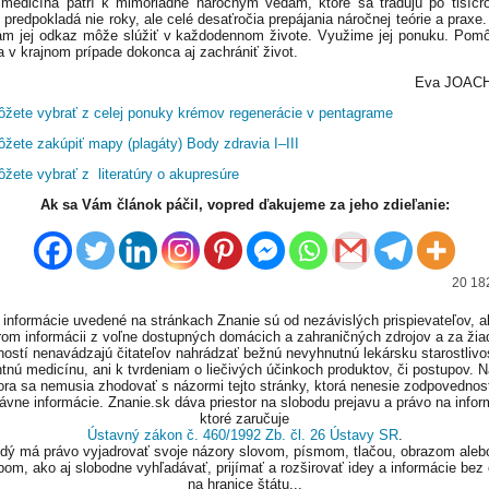
medicína patrí k mimoriadne náročným vedám, ktoré sa tradujú po tisícro
 predpokladá nie roky, ale celé desaťročia prepájania náročnej teórie a praxe.
m jej odkaz môže slúžiť v každodennom živote. Využime jej ponuku. Po
 a v krajnom prípade dokonca aj zachrániť život.
Eva JOAC
ôžete vybrať z celej ponuky krémov regenerácie v pentagrame
ôžete zakúpiť mapy (plagáty) Body zdravia I–III
ôžete vybrať z literatúry o akupresúre
Ak sa Vám článok páčil, vopred ďakujeme za jeho zdieľanie:
20 182
informácie uvedené na stránkach Znanie sú od nezávislých prispievateľov, a
om informácii z voľne dostupných domácich a zahraničných zdrojov a za ži
ností nenavádzajú čitateľov nahrádzať bežnú nevyhnutnú lekársku starostlivos
tnú medicínu, ani k tvrdeniam o liečivých účinkoch produktov, či postupov. 
ora sa nemusia zhodovať s názormi tejto stránky, ktorá nenesie zodpovednos
ávne informácie. Znanie.sk dáva priestor na slobodu prejavu a právo na infor
ktoré zaručuje
Ústavný zákon č. 460/1992 Zb. čl. 26 Ústavy SR
.
ždý má právo vyjadrovať svoje názory slovom, písmom, tlačou, obrazom aleb
om, ako aj slobodne vyhľadávať, prijímať a rozširovať idey a informácie bez
na hranice štátu...