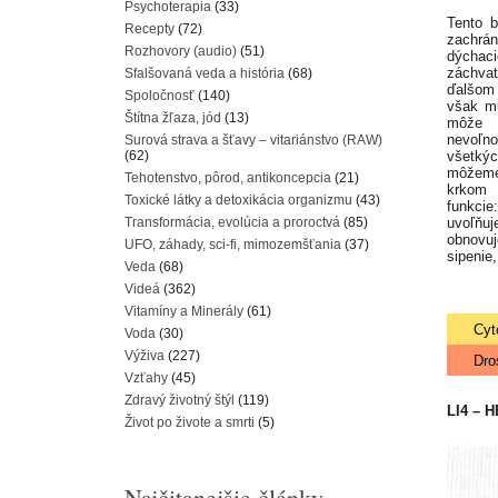
Psychoterapia
(33)
Tento 
Recepty
(72)
zachrá
Rozhovory (audio)
(51)
dýchaci
záchva
Sfalšovaná veda a história
(68)
ďalšom
Spoločnosť
(140)
však mu
Štítna žľaza, jód
(13)
môže 
nevoľno
Surová strava a šťavy – vitariánstvo (RAW)
(62)
všetký
môžeme
Tehotenstvo, pôrod, antikoncepcia
(21)
krkom 
Toxické látky a detoxikácia organizmu
(43)
funkcie
Transformácia, evolúcia a proroctvá
(85)
uvoľňu
obnovu
UFO, záhady, sci-fi, mimozemšťania
(37)
sipenie,
Veda
(68)
Videá
(362)
Vitamíny a Minerály
(61)
Cyt
Voda
(30)
Výživa
(227)
Dro
Vzťahy
(45)
Zdravý životný štýl
(119)
LI4 – 
Život po živote a smrti
(5)
Najčitanejšie články