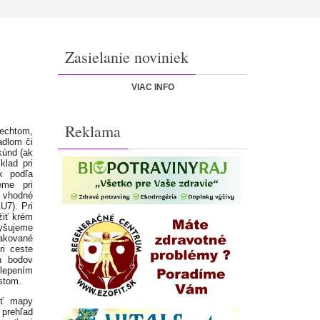
Zasielanie noviniek
VIAC INFO
Reklama
nechtom,
adlom či
kúnd (ak
klad pri
k podľa
eme pri
, vhodné
U7). Pri
iť krém
vyšujeme
kované
i ceste
h bodov
alepením
stom.
iť mapy
prehľad