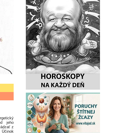
rgetický
od jeho
vádzať z
. Účinok