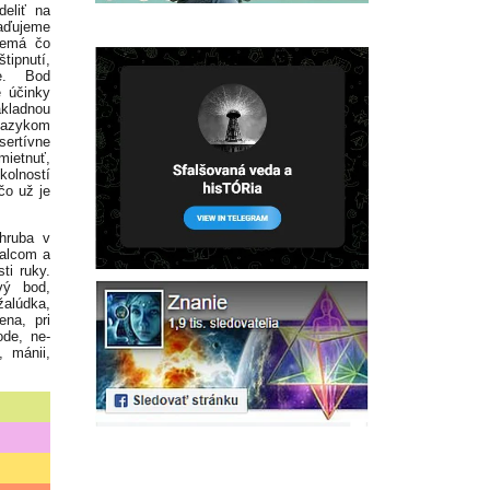
eliť na
raďujeme
nemá čo
tipnutí,
ie. Bod
 účinky
kladnou
 jazykom
sertívne
ietnuť,
kolností
čo už je
hruba v
palcom a
ti ruky.
ivý bod,
žalúdka,
ena, pri
ode, ne-
, mánii,