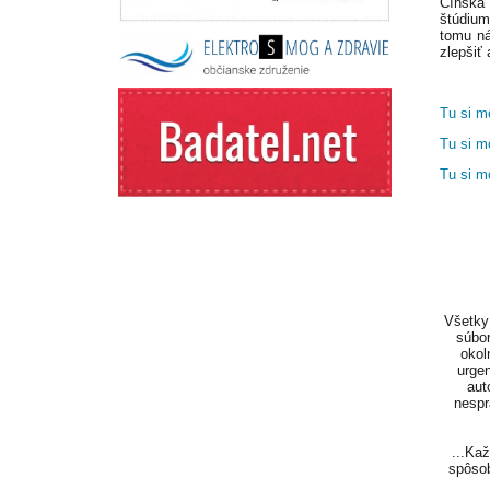
Čínska 
štúdium
tomu ná
zlepšiť
Tu si m
Tu si m
Tu si m
Všetky 
súbor
okol
urgen
aut
nespr
...Ka
spôsob