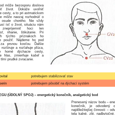
bod môže bezosporu doslova
niť život. Dokáže uvoľniť
e cesty, a to pri astmatickom
te môže naozaj rozhodnúť o
 osude chorého. Nie vždy
sí ísť o život, situáciu nám
znepríjemniť hoci len
sť, rihanie, štikútanie. Pri
ch týchto príznakoch ho
 použiť. Nájdeme ho pod
za prsnou kosťou. Ďalšie
: rozširuje a rozťahuje pľúca,
je horné dýchacie cesty,
je hlas, zmierňuje kašeľ a
 tlmí prudké zvracanie.
ovital
potrebujem stabilizovať stav
serin
potrebujem pôsobiť na dýchací systém
HEGU (ÚDOLNÝ SPOJ) – energetický konečník, analgetický bod
Prenesený názov bodu – ene
konečník, je odvodený 
najdôležitejšej činnosti – od
tela kalné, zlé, nadbytočné