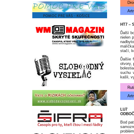
Dro
Artr
HT7 –
Ďalší b
nielen 
nadbyt
malíčka
stačí, 
Ďalšie 
otvory, 
bolesti
suchu v
kašli, v
Ruti
Artr
LU7 
ODBOČE
Bod pat
samozr
problé