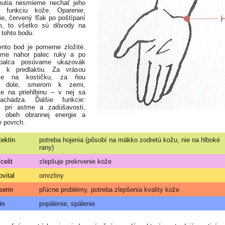
nutia nesmieme nechať jeho
ú funkciu kože. Oparenie,
ie, červený fľak po poštípaní
, to všetko sú dôvody na
 tohto bodu.
ento bod je pomerne zložité.
eme nahor palec ruky a po
palca posúvame ukazovák
 k predlaktiu. Za vrásou
íme na kostičku, za ňou
e dole, smerom k zemi,
e na priehlbinu – v nej sa
chádza. Ďalšie funkcie:
 pri astme a zadúšavosti,
e obeh obrannej energie a
e povrch.
tektin
potreba hojenia (pôsobí na mäkko zodretú kožu, nie na hlboké
rany)
celit
zlepšuje prekrvenie kože
ovital
omrzliny
serin
pľúcne problémy, potreba zlepšenia kvality kože
in
popálenie, spálenie