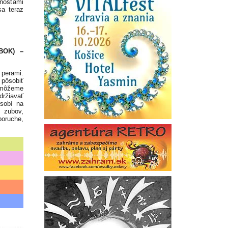
nosťami
sa teraz
BOK) –
perami.
 pôsobiť
o môžeme
držiavať
ôsobí na
h zubov,
poruche,