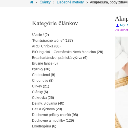
Články
Liečebné metódy
Akupresúra, body zdrav
Akup
Kategórie článkov
Mgr. 
Ak klikne
! Akcie !
(2)
"Konšpiračné teórie"
(137)
ARO, Chrípka
(80)
BIO-logická – Germánska Nová Medicína
(28)
Breathariánstvo, pránická výživa
(6)
Brušné tance
(5)
Bylinky
(36)
Cholesterol
(9)
Chudnutie
(8)
Cirkev
(21)
Články
(6)
Cukrovka
(26)
Dejiny, Slovania
(40)
Deti a výchova
(29)
Duchovné príčiny chorôb
(98)
Duchovno a modlitby
(129)
Ekodrogéria
(6)