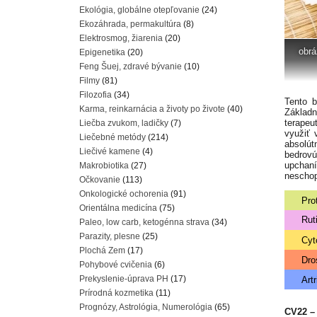
Ekológia, globálne otepľovanie
(24)
Ekozáhrada, permakultúra
(8)
Elektrosmog, žiarenia
(20)
obrá
Epigenetika
(20)
Feng Šuej, zdravé bývanie
(10)
Filmy
(81)
Filozofia
(34)
Tento 
Karma, reinkarnácia a životy po živote
(40)
Základn
terapeu
Liečba zvukom, ladičky
(7)
využiť 
Liečebné metódy
(214)
absolút
Liečivé kamene
(4)
bedrovú
upchaní
Makrobiotika
(27)
neschop
Očkovanie
(113)
Onkologické ochorenia
(91)
Pro
Orientálna medicína
(75)
Ruti
Paleo, low carb, ketogénna strava
(34)
Parazity, plesne
(25)
Cyt
Plochá Zem
(17)
Dro
Pohybové cvičenia
(6)
Prekyslenie-úprava PH
(17)
Artr
Prírodná kozmetika
(11)
Prognózy, Astrológia, Numerológia
(65)
CV22 –