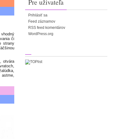
Pre uživateľa
Prihlásiť sa
Feed záznamov
RSS feed komentárov
e vhodný
WordPress.org
vania či
 strany
Väčšinou
, otvára
ávratoch,
žalúdka,
, astme,