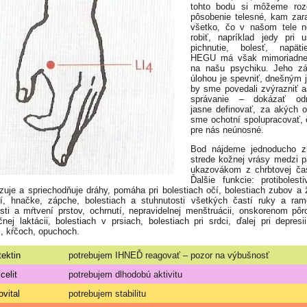
tohto bodu si môžeme rozd
pôsobenie telesné, kam za
všetko, čo v našom tele 
robiť, napríklad jedy pri uš
pichnutie, bolesť, napät
HEGU má však mimoriadne
na našu psychiku. Jeho zá
úlohou je spevniť, dnešným
by sme povedali zvýrazniť a
správanie – dokázať odm
jasne definovať, za akých o
sme ochotní spolupracovať, 
pre nás neúnosné.
Bod nájdeme jednoducho z
strede kožnej vrásy medzi 
ukazovákom z chrbtovej čas
Ďalšie funkcie: protibolest
zuje a spriechodňuje dráhy, pomáha pri bolestiach očí, bolestiach zubov a 
í, hnačke, zápche, bolestiach a stuhnutosti všetkých častí ruky a ram
sti a mŕtvení prstov, ochrnutí, nepravidelnej menštruácii, onskorenom pôr
čnej laktácii, bolestiach v prsiach, bolestiach pri srdci, ďalej pri depresii
ii, kŕčoch, opuchoch.
tektin
potrebujem IHNEĎ reagovať – pozor na výbušnosť
celit
potrebujem dlhodobú aktivitu
ovital
potrebujem stabilitu