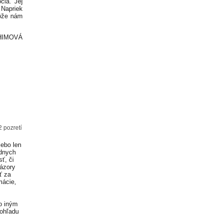
čia. Jej
 Napriek
môže nám
HIMOVÁ
 pozretí
lebo len
adnych
ť, či
Názory
ť za
mácie,
o iným
 ohľadu