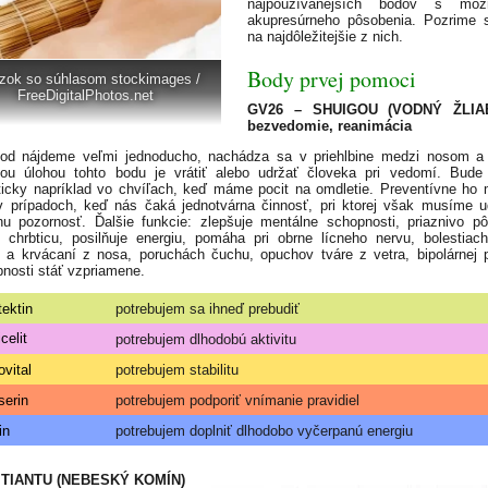
najpoužívanejších bodov s mož
akupresúrneho pôsobenia. Pozrime 
na najdôležitejšie z nich.
Body prvej pomoci
zok so súhlasom stockimages /
FreeDigitalPhotos.net
GV26 – SHUIGOU (VODNÝ ŽLIA
bezvedomie, reanimácia
bod nájdeme veľmi jednoducho, nachádza sa v priehlbine medzi nosom a 
ou úlohou tohto bodu je vrátiť alebo udržať človeka pri vedomí. Bude
ticky napríklad vo chvíľach, keď máme pocit na omdletie. Preventívne h
v prípadoch, keď nás čaká jednotvárna činnosť, pri ktorej však musíme u
nu pozornosť. Ďalšie funkcie: zlepšuje mentálne schopnosti, priaznivo p
 chrbticu, posilňuje energiu, pomáha pri obrne lícneho nervu, bolestiac
 a krvácaní z nosa, poruchách čuchu, opuchov tváre z vetra, bipolárnej 
nosti stáť vzpriamene.
tektin
potrebujem sa ihneď prebudiť
celit
potrebujem dlhodobú aktivitu
ovital
potrebujem stabilitu
serin
potrebujem podporiť vnímanie pravidiel
in
potrebujem doplniť dlhodobo vyčerpanú energiu
 TIANTU (NEBESKÝ KOMÍN)