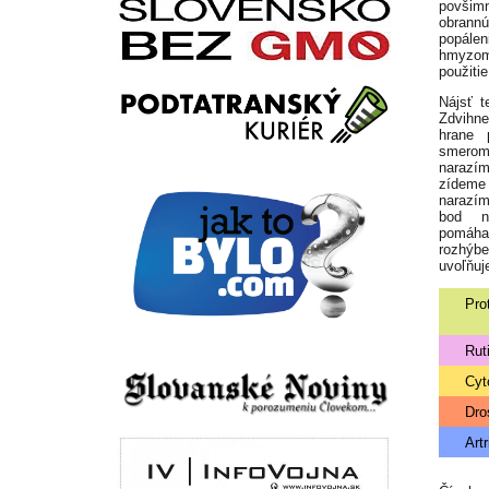
povšim
obrann
popálen
hmyzom
použitie
Nájsť t
Zdvihn
hrane 
smerom
naraz
zídem
narazím
bod na
pomáha
rozhýb
uvoľňuj
Pro
Ruti
Cyt
Dro
Artr