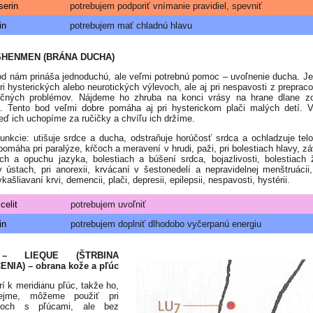
serin
potrebujem podporiť vnímanie pravidiel, spevniť
in
potrebujem mať chladnú hlavu
 SHENMEN (BRÁNA DUCHA)
od nám prináša jednoduchú, ale veľmi potrebnú pomoc – uvoľnenie ducha. J
pri hysterických alebo neurotických výlevoch, ale aj pri nespavosti z prepraco
očných problémov. Nájdeme ho zhruba na konci vrásy na hrane dlane zo
. Tento bod veľmi dobre pomáha aj pri hysterickom plači malých detí. 
keď ich uchopíme za ručičky a chvíľu ich držíme.
funkcie: utišuje srdce a ducha, odstraňuje horúčosť srdca a ochladzuje telo
pomáha pri paralýze, kŕčoch a meravení v hrudi, paži, pri bolestiach hlavy, z
ach a opuchu jazyka, bolestiach a búšení srdca, bojazlivosti, bolestiach 
 ústach, pri anorexii, krvácaní v šestonedelí a nepravidelnej menštruácii
ykašliavaní krvi, demencii, plači, depresii, epilepsii, nespavosti, hystérii.
celit
potrebujem uvoľniť
in
potrebujem doplniť dlhodobo vyčerpanú energiu
– LIEQUE (ŠTRBINA
NIA) – obrana kože a pľúc
rí k meridiánu pľúc, takže ho,
ejme, môžeme použiť pri
moch s pľúcami, ale bez