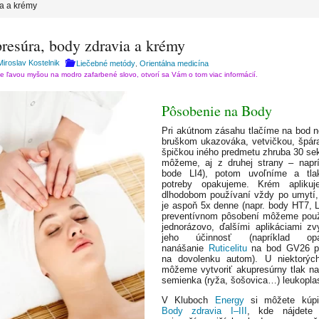
ia a krémy
resúra, body zdravia a krémy
Miroslav Kostelnik
Liečebné metódy
Orientálna medicína
,
te ľavou myšou na modro zafarbené slovo, otvorí sa Vám o tom viac informácií.
Pôsobenie na Body
Pri akútnom zásahu tlačíme na bod 
bruškom ukazováka, vetvičkou, špár
špičkou iného predmetu zhruba 30 se
môžeme, aj z druhej strany – naprí
bode LI4), potom uvoľníme a tla
potreby opakujeme. Krém aplikuj
dlhodobom používaní vždy po umytí
je aspoň 5x denne (napr. body HT7, L
preventívnom pôsobení môžeme použ
jednorázovo, ďalšími aplikáciami z
jeho účinnosť (napríklad opa
nanášanie
Ruticelitu
na bod GV26 pr
na dovolenku autom). U niektorýc
môžeme vytvoriť akupresúrny tlak n
semienka (ryža, šošovica…) leukopla
V Kluboch
Energy
si môžete kúp
Body zdravia I–III
, kde nájdete 