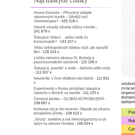
Anona Graviola – Přirozený zabiják
rakovinných buněk – Silnější než
chemoterapie?
- 435 528 x
Hlavné zásady zdravej výživy v kocke
-
241 879 x
Šokujúce Video! …alebo viete čo
konzumujete?
- 143 107 x
Vědci vyfotografovali lidskou duši, jak opouští
tělo
- 128 314 x
Liečba rakoviny stravou Dr. Budwig a
psychosomatické súvislosti
- 115 108 x
Šokujúca „pravda“ o vode – liečenie pitím vody
- 111 837 x
Neuveríte, v čom všetkom nás klamú
- 111 691
x
oslobod
zvracan
Experimenty v Rusku prinášajú šokujúce
otupeno
úspechy o ktorých sa nepíše
- 111 225 x
dostato
Červená pilulka – GLOBÁLNÍ PROBUZENÍ
-
epileps
108 687 x
Kurkuma nie je len korenie. Objavte jej zdraviu
Pro
prospešné účinky
- 108 616 x
„Vírusy“, baktérie a iné mikroorganizmy a ich
Ruti
vplyv na zdravie človeka
- 106 624 x
Cyt