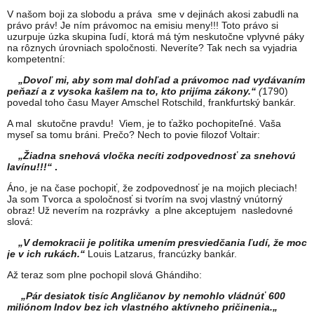
V našom boji za slobodu a práva sme v dejinách akosi zabudli na
právo práv! Je ním právomoc na emisiu meny!!! Toto právo si
uzurpuje úzka skupina ľudí, ktorá má tým neskutočne vplyvné páky
na rôznych úrovniach spoločnosti. Neveríte? Tak nech sa vyjadria
kompetentní:
„Dovoľ mi, aby som mal dohľad a právomoc nad vydávaním
peňazí a z vysoka kašlem na to, kto prijíma zákony.“
(
1790)
povedal toho času Mayer Amschel Rotschild, frankfurtský bankár.
A mal skutočne pravdu! Viem, je to ťažko pochopiteľné. Vaša
myseľ sa tomu bráni. Prečo? Nech to povie filozof Voltair:
„Žiadna snehová vločka necíti zodpovednosť za snehovú
lavínu!!!“
.
Áno, je na čase pochopiť, že zodpovednosť je na mojich pleciach!
Ja som Tvorca a spoločnosť si tvorím na svoj vlastný vnútorný
obraz! Už neverím na rozprávky a plne akceptujem nasledovné
slová:
„V demokracii je politika umením presviedčania ľudí, že moc
je v ich rukách.“
Louis Latzarus, francúzky bankár.
Až teraz som plne pochopil slová Ghándiho:
„Pár desiatok tisíc Angličanov by nemohlo vládnúť 600
miliónom Indov bez ich vlastného aktívneho pričinenia.„