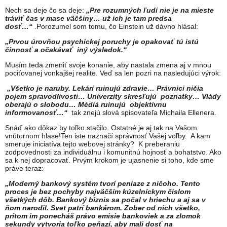
Nech sa deje čo sa deje:
„Pre rozumných ľudí nie je na mieste
tráviť čas v mase väčšiny… už ich je tam predsa
dosť…“
.Porozumel som tomu, čo Einstein už dávno hlásal:
„Prvou úrovňou psychickej poruchy je opakovať tú istú
činnosť a očakávať iný výsledok.“
Musím teda zmeniť svoje konanie, aby nastala zmena aj v mnou
pociťovanej vonkajšej realite. Veď sa len pozri na nasledujúci výrok:
„Všetko je naruby. Lekári ruinujú zdravie… Právnici ničia
pojem spravodlivosti… Univerzity skresľujú poznatky… Vlády
oberajú o slobodu… Médiá ruinujú objektívnu
informovanosť…“
tak znejú slová spisovateľa Michaila Ellenera.
Snáď ako dôkaz by toľko stačilo. Ostatné je aj tak na Vašom
vnútornom hlase!Ten iste naznačí správnosť Vašej voľby. A kam
smeruje iniciatíva tejto webovej stránky? K preberaniu
zodpovednosti za individuálnu i komunitnú hojnosť a bohatstvo. Ako
sa k nej dopracovať. Prvým krokom je ujasnenie si toho, kde sme
práve teraz:
„Moderný bankový systém tvorí peniaze z ničoho. Tento
proces
je bez pochyby najväčším kúzelníckym číslom
všetkých dôb. Bankový biznis sa počal v hriechu a aj sa v
ňom narodil. Svet patrí bankárom. Zober od nich všetko,
pritom im ponecháš právo emisie bankoviek a za zlomok
sekundy vytvoria toľko peňazí, aby mali dosť na