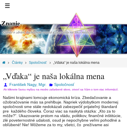
Znanie
Články o zdraví, duchovnom rozvoji a za pravdu nie len v medicíne.
Články
Spoločnosť
„Vďaka“ je naša lokálna mena
„Vďaka“ je naša lokálna mena
František Nagy, Mgr.
Spoločnosť
Ak kliknete ľavou myšou na modro zafarbené slovo, otvorí sa Vám o tom viac informácií.
Našimi krajinami lomcuje ekonomická kríza. Zbedačovanie a
ožobračovanie más sa prehlbuje. Napriek výdobytkom modernej
spoločnosti sme stále nedokázali zabezpečiť prijateľný štandard
pre každého človeka. Čoraz viac sa naskytá otázka: „Kto za to
môže?“. Ukazovanie prstom na vládu, politikov, finančné inštitúcie,
zlé poveternostné udalosti, osud je nepochybne veľmi pohodlné a
obľúbené! Nie! Môžeme za to my, všetci, čo prežívame asi