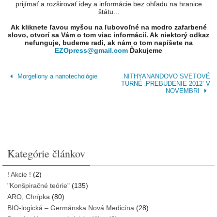
prijímať a rozširovať idey a informácie bez ohľadu na hranice
štátu...
Ak kliknete ľavou myšou na ľubovoľné na modro zafarbené
slovo, otvorí sa Vám o tom viac informácií. Ak niektorý odkaz
nefunguje, budeme radi, ak nám o tom napíšete na
EZOpress@gmail.com
Ďakujeme
Morgellony a nanotechológie
NITHYANANDOVO SVETOVÉ
TURNÉ ‚PREBUDENIE 2012‘ V
NOVEMBRI
Kategórie článkov
! Akcie !
(2)
"Konšpiračné teórie"
(135)
ARO, Chrípka
(80)
BIO-logická – Germánska Nová Medicína
(28)