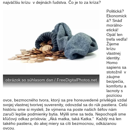
najväčšiu krízu v dejinách ľudstva. Čo je to za kríza?
Politická?
Ekonomick
á? Snáď
morálno-
etická!
Opäť len
trefa vedľa!
Žijeme
krízu
vlastnej
identity.
Homo
sapiens sa
stotožnil v
záujme
obrázok so súhlasom dan / FreeDigitalPhotos.net
bezpečia,
komfortu a
lacnoty s
pozíciou
ovce, bezmocného tvora, ktorý sa pre horeuvedené privilégiá vzdal
svojej vlastnej tvorivej suverenity, odovzdal sa do rúk pastiera. Celú
históriu sme si mysleli, že výmena na poste našich šéfov nám
zaručí lepšie podmienky bytia. Mýlili sme sa teda. Nepochopili sme
kľúčový odkaz príslovia: „Aká matka, taká Katka.“ Každý má len
takého pastiera, do akej miery sa cíti bezmocnou, odkázanou
ovcou.