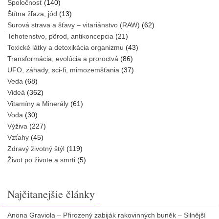
Spoločnosť
(140)
Štítna žľaza, jód
(13)
Surová strava a šťavy – vitariánstvo (RAW)
(62)
Tehotenstvo, pôrod, antikoncepcia
(21)
Toxické látky a detoxikácia organizmu
(43)
Transformácia, evolúcia a proroctvá
(86)
UFO, záhady, sci-fi, mimozemšťania
(37)
Veda
(68)
Videá
(362)
Vitamíny a Minerály
(61)
Voda
(30)
Výživa
(227)
Vzťahy
(45)
Zdravý životný štýl
(119)
Život po živote a smrti
(5)
Najčitanejšie články
Anona Graviola – Přirozený zabiják rakovinných buněk – Silnější