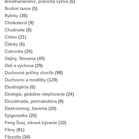
Breathariánstvo, pránická výživa
(6)
Brušné tance
(5)
Bylinky
(36)
Cholesterol
(9)
Chudnutie
(8)
Cirkev
(21)
Články
(6)
Cukrovka
(26)
Dejiny, Slovania
(40)
Deti a výchova
(29)
Duchovné príčiny chorôb
(98)
Duchovno a modlitby
(129)
Ekodrogéria
(6)
Ekológia, globálne otepľovanie
(24)
Ekozáhrada, permakultúra
(8)
Elektrosmog, žiarenia
(20)
Epigenetika
(20)
Feng Šuej, zdravé bývanie
(10)
Filmy
(81)
Filozofia
(34)