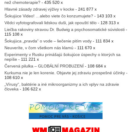
než chemoterapie?
- 435 520 x
Hlavné zásady zdravej výživy v kocke
- 241 877 x
Šokujúce Video! …alebo viete čo konzumujete?
- 143 103 x
Vědci vyfotografovali lidskou duši, jak opouští tělo
- 128 313 x
Liečba rakoviny stravou Dr. Budwig a psychosomatické súvislosti
-
115 108 x
Šokujúca „pravda“ o vode – liečenie pitím vody
- 111 834 x
Neuveríte, v čom všetkom nás klamú
- 111 670 x
Experimenty v Rusku prinášajú šokujúce úspechy o ktorých sa
nepíše
- 111 221 x
Červená pilulka – GLOBÁLNÍ PROBUZENÍ
- 108 684 x
Kurkuma nie je len korenie. Objavte jej zdraviu prospešné účinky
-
108 610 x
„Vírusy“, baktérie a iné mikroorganizmy a ich vplyv na zdravie
človeka
- 106 622 x