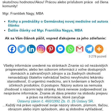
skutočnou hodnotou!Akou! Prácou alebo prísľubom práce od člena
komunity!
Mgr. František Nagy, MBA
Knihy a prednášky o Germánskej novej medicíne od autora
článku
Ďalšie články od Mgr. Františka Nagya, MBA
Ak sa Vám článok páčil, vopred ďakujeme za jeho zdieľanie:
3 278 pozretí
Všetky informácie uvedené na stránkach Znanie sú od nezávislých
prispievateľov, alebo len súborom informácii z voľne dostupných
domácich a zahraničných zdrojov a za žiadnych okolností
nenavádzajú čitateľov nahrádzať bežnú nevyhnutnú lekársku
starostlivosť, či urgentnú medicínu, ani k tvrdeniam o liečivých
účinkoch produktov, či postupov. Názory autora sa nemusia
zhodovať s názormi tejto stránky, ktorá nenesie zodpovednosť za
nesprávne informácie. Znanie.sk dáva priestor na slobodu prejavu
a právo na informácie, ktoré zaručuje
Ústavný zákon č. 460/1992 Zb. čl. 26 Ústavy SR
.
...Každý má právo vyjadrovať svoje názory slovom, písmom, tlačou,
obrazom alebo iným spôsobom, ako aj slobodne vyhľadávať,