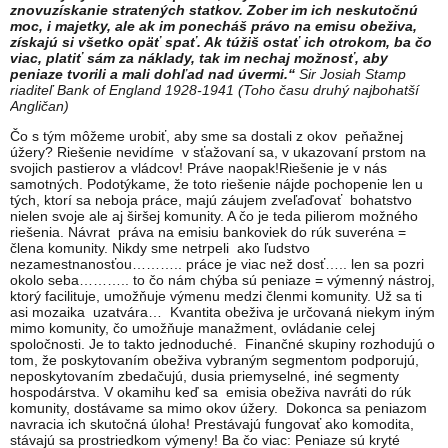
znovuzískanie stratených statkov. Zober im ich neskutočnú
moc, i majetky, ale ak im ponecháš právo na emisu obeživa,
získajú si všetko opäť spať. Ak túžiš ostať ich otrokom, ba čo
viac, platiť sám za náklady, tak im nechaj možnosť, aby
peniaze tvorili a mali dohľad nad úvermi.“
Sir Josiah Stamp
riaditeľ Bank of England 1928-1941 (Toho času druhý najbohatší
Angličan)
Čo s tým môžeme urobiť, aby sme sa dostali z okov peňažnej
úžery? Riešenie nevidíme v sťažovaní sa, v ukazovaní prstom na
svojich pastierov a vládcov! Práve naopak!Riešenie je v nás
samotných. Podotýkame, že toto riešenie nájde pochopenie len u
tých, ktorí sa neboja práce, majú záujem zveľaďovať bohatstvo
nielen svoje ale aj širšej komunity. A čo je teda pilierom možného
riešenia. Návrat práva na emisiu bankoviek do rúk suveréna =
člena komunity. Nikdy sme netrpeli ako ľudstvo
nezamestnanosťou……….. práce je viac než dosť….. len sa pozri
okolo seba……….. to čo nám chýba sú peniaze = výmenný nástroj,
ktorý facilituje, umožňuje výmenu medzi členmi komunity. Už sa ti
asi mozaika uzatvára… Kvantita obeživa je určovaná niekym iným
mimo komunity, čo umožňuje manažment, ovládanie celej
spoločnosti. Je to takto jednoduché. Finančné skupiny rozhodujú o
tom, že poskytovaním obeživa vybraným segmentom podporujú,
neposkytovaním zbedačujú, dusia priemyselné, iné segmenty
hospodárstva. V okamihu keď sa emisia obeživa navráti do rúk
komunity, dostávame sa mimo okov úžery. Dokonca sa peniazom
navracia ich skutočná úloha! Prestávajú fungovať ako komodita,
stávajú sa prostriedkom výmeny! Ba čo viac: Peniaze sú kryté