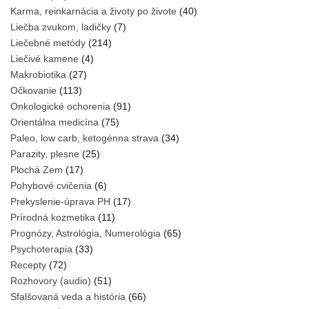
Karma, reinkarnácia a životy po živote
(40)
Liečba zvukom, ladičky
(7)
Liečebné metódy
(214)
Liečivé kamene
(4)
Makrobiotika
(27)
Očkovanie
(113)
Onkologické ochorenia
(91)
Orientálna medicína
(75)
Paleo, low carb, ketogénna strava
(34)
Parazity, plesne
(25)
Plochá Zem
(17)
Pohybové cvičenia
(6)
Prekyslenie-úprava PH
(17)
Prírodná kozmetika
(11)
Prognózy, Astrológia, Numerológia
(65)
Psychoterapia
(33)
Recepty
(72)
Rozhovory (audio)
(51)
Sfalšovaná veda a história
(66)