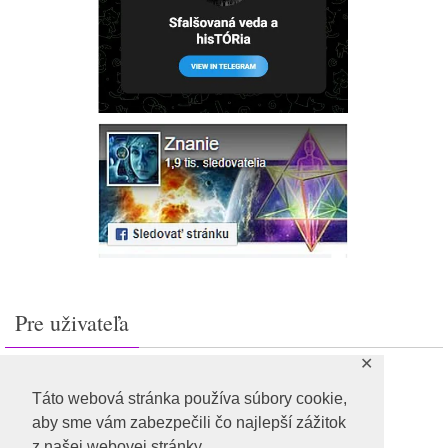
Pre uživateľa
✕
Prihlásiť sa
Feed záznamov
Táto webová stránka používa súbory cookie,
RSS feed komentárov
aby sme vám zabezpečili čo najlepší zážitok
WordPress.org
z našej webovej stránky.