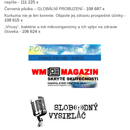
nepíše
- 111 225 x
Červená pilulka – GLOBÁLNÍ PROBUZENÍ
- 108 687 x
Kurkuma nie je len korenie. Objavte jej zdraviu prospešné účinky
-
108 615 x
„Vírusy“, baktérie a iné mikroorganizmy a ich vplyv na zdravie
človeka
- 106 624 x