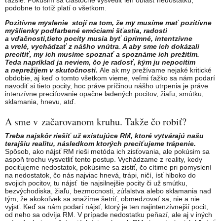
podobne to totiž platí o všetkom.
Pozitívne myslenie stojí na tom, že my musíme mať pozitívne
myšlienky podfarbené emóciami šťastia, radosti
a vďačnosti,tieto pocity musia byť úprimné, intentzívne
a vrelé, vychádzať z nášho vnútra
.
A aby sme ich dokázali
precítiť, my ich musíme spoznať a spoznáme ich prežitím.
Teda napríklad ja neviem, čo je radosť, kým ju nepocítim
a neprežijem v skutočnosti.
Ale ak my prežívame nejaké kritické
obdobie, aj keď o tomto všetkom vieme, veľmi ťažko sa nám podarí
navodiť si tieto pocity, hoc práve príčinou nášho utrpenia je práve
intenzívne preciťovanie opačne ladených pocitov, žiaľu, smútku,
sklamania, hnevu, atď.
A sme v začarovanom kruhu. Takže čo robiť?
Treba najskôr riešiť už existujúce RM, ktoré vytvárajú našu
terajšiu realitu, následkom ktorých preciťujeme trápenie.
Spôsob, ako nájsť RM rieši metóda ich zisťovania, ale pokúsim sa
aspoň trochu vysvetliť tento postup. Vychádzame z reality, kedy
pociťujeme nedostatok, pokúsime sa zistiť, čo cítime pri pomyslení
na nedostatok, čo nás najviac hnevá, trápi, ničí, ísť hlboko do
svojich pocitov, tu nájsť tie najsilnejšie pocity či už smútku,
bezvýchodiska, žiaľu, bezmocnosti, zúfalstva alebo sklamania nad
tým, že akokoľvek sa snažíme šetriť, obmedzovať sa, nie a nie
vyjsť. Keď sa nám podarí nájsť, ktorý je ten najintenzívnejší pocit,
od neho sa odvíja RM. V prípade nedostatku peňazí, ale aj v iných