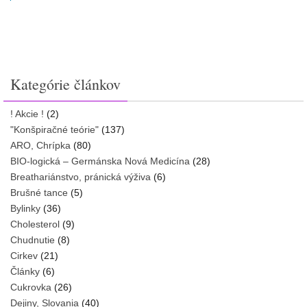
Kategórie článkov
! Akcie !
(2)
"Konšpiračné teórie"
(137)
ARO, Chrípka
(80)
BIO-logická – Germánska Nová Medicína
(28)
Breathariánstvo, pránická výživa
(6)
Brušné tance
(5)
Bylinky
(36)
Cholesterol
(9)
Chudnutie
(8)
Cirkev
(21)
Články
(6)
Cukrovka
(26)
Dejiny, Slovania
(40)