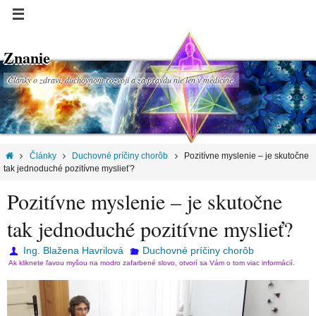
Znanie
Články o zdraví, duchovnom rozvoji a za pravdu nie len v medicíne.
Články
Duchovné príčiny chorôb
Pozitívne myslenie – je skutočne
tak jednoduché pozitívne myslieť?
Pozitívne myslenie – je skutočne
tak jednoduché pozitívne myslieť?
Ing. Blažena Havrilová
Duchovné príčiny chorôb
Ak kliknete ľavou myšou na modro zafarbené slovo, otvorí sa Vám o tom viac informácií.