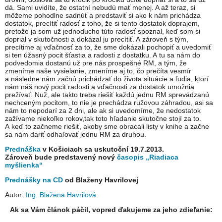
dá. Sami uvidíte, že ostatní nebudú mať menej. A až teraz, si
môžeme pohodlne sadnúť a predstaviť si ako k nám prichádza
dostatok, precítiť radosť z toho, že si tento dostatok doprajem,
pretože ja som už jednoducho túto radosť spoznal, keď som si
doprial v skutočnosti a dokázal ju precítiť. A zároveň s tým,
precítime aj vďačnosť za to, že sme dokázali pochopiť a uvedomiť
si ten úžasný pocit šťastia a radosti z dostatku. A tu sa nám do
podvedomia dostanú už pre nás prospešné RM, a tým, že
zmeníme naše vysielanie, zmeníme aj to, čo prečíta vesmír
a následne nám začnú prichádzať do života situácie a ľudia, ktorí
nám náš nový pocit radosti a vďačnosti za dostatok umožnia
prežívať. Nuž, ale takto treba riešiť každú jednu RM sprevádzanú
nechceným pocitom, to nie je prechádza ružovou záhradou, asi sa
nám to nepodarí za 2 dni, ale ak si uvedomíme, že nedostatok
zažívame niekoľko rokov,tak toto hľadanie skutočne stojí za to.
A keď to začneme riešiť, akoby sme obracali listy v knihe a začne
sa nám dariť odhaľovať jednu RM za druhou.
Prednáška
v Košiciach sa uskutoční 19.7.2013.
Zároveň bude predstavený nový
časopis „Riadiaca
myšlienka“
Prednášky na CD
od Blaženy Havrilovej
Autor:
Ing. Blažena Havrilová
Ak sa Vám článok páčil, vopred ďakujeme za jeho zdieľanie: