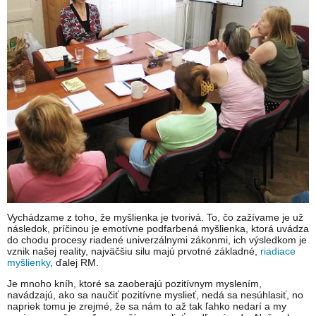
Vychádzame z toho, že myšlienka je tvorivá. To, čo zažívame je už
následok, príčinou je emotívne podfarbená myšlienka, ktorá uvádza
do chodu procesy riadené univerzálnymi zákonmi, ich výsledkom je
vznik našej reality, najväčšiu silu majú prvotné základné,
riadiace
myšlienky
, ďalej RM.
Je mnoho kníh, ktoré sa zaoberajú pozitívnym myslením,
navádzajú, ako sa naučiť pozitívne myslieť, nedá sa nesúhlasiť, no
napriek tomu je zrejmé, že sa nám to až tak ľahko nedarí a my