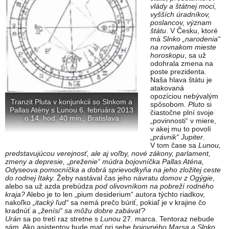
vlády a štátnej moci,
vyšších úradníkov,
poslancov, význam
štátu
. V Česku, ktoré
má
Slnko „narodenia“
na rovnakom mieste
horoskopu
, sa už
odohrala zmena na
poste prezidenta.
Naša hlava štátu je
atakovaná
opozíciou nebývalým
Tranzit Pluta v konjunkcii so Slnkom a
spôsobom.
Pluto
si
Pallas Atény s Lunou 6. februára 2013
čiastočne plní svoje
o 14. hod. 40 min., Bratislava
„povinnosti“ v miere,
v akej mu to povolí
„právnik“ Jupiter
.
V tom čase sa
Lunou,
predstavujúcou verejnosť, ale aj voľby, nové zákony, parlament,
zmeny a depresie, „preženie“ múdra bojovníčka Pallas Aténa,
Odyseova pomocníčka a dobrá sprievodkyňa na jeho zložitej ceste
do rodnej Itaky.
Žeby nastával čas jeho návratu
domov z Ogýgie
,
alebo sa už azda prebúdza
pod olivovníkom na pobreží rodného
kraja?
Alebo je to len „pium desiderium“ autora týchto riadkov,
nakoľko
„itacký ľud“
sa nemá prečo búriť, pokiaľ je v krajine čo
kradnúť a
„ženísi“ sa môžu dobre zabávať?
Urán
sa po tretí raz stretne s
Lunou
27. marca. Tentoraz nebude
sám. Ako asistentov bude mať pri sebe
bojovného Marsa a Slnko,