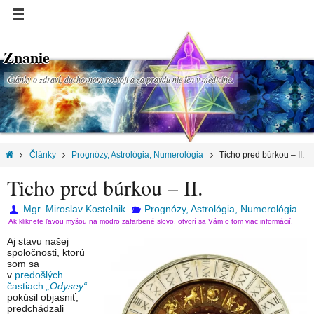
Znanie
Články o zdraví, duchovnom rozvoji a za pravdu nie len v medicíne.
Články
Prognózy, Astrológia, Numerológia
Ticho pred búrkou – II.
Ticho pred búrkou – II.
Mgr. Miroslav Kostelnik
Prognózy, Astrológia, Numerológia
Ak kliknete ľavou myšou na modro zafarbené slovo, otvorí sa Vám o tom viac informácií.
Aj stavu našej
spoločnosti, ktorú
som sa
v
predošlých
častiach
„Odysey“
pokúsil objasniť,
predchádzali