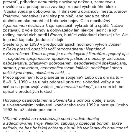
prevrat“, príhodne
neptunicky
nazývaný nežnou, zamatovou
revolúciou a postupne sa završuje rozpad východného bloku.
Trójska vojna
je dobojovaná. Hrdinskému obrancovi mesta,
kráľovi
Priamovi
, neostávajú ani slzy pre plač, lebo padá za obeť
útočníkom ako mnohí iní hrdinovia bojov. Cti a mocibažný
Agamemnon
necháva
Tróju
spustošiť, vykradnúť a spáliť. Nažive
zostávajú z vôle bohov a dobyvateľov len niektorí jedinci a ich
rodiny, medzi nich patril i
Eneas
, budúci zakladateľ rímskej ríše. Ale
to je iná kapitola „budúcich“ dejín.
Šiesteho júna 1990 v predpoludňajších hodinách vytvorí
Jupiter
z Raka presnú opozíciu voči retrográdnemu Neptúnovi
v Kozorožcovi. Tento aspekt je v astrologickej literatúre spojený aj s
– rozpadom spojenectiev, úpadkom justície a medicíny, aktiváciou
náboženstva, zdanlivým dobrodením, nepodarenými špekuláciami,
stratou, podvodom, nebezpečenstvom inflácie, sociálnymi alebo
politickými bojmi, aktiváciou siekt, …
Prečo spomínam toto planetárne spojenie? Lebo dva dni na to –
8.–9. 6. 1990 – sa u nás odohrali prvé tzv. slobodné voľby a na
scénu sa pripravujú vstúpiť „
odyseovské obludy
“, ako som ich bol
opísal v predošlých textoch.
Horoskop osamostatnenia Slovenska
z polnoci opitej slávou
a silvestrovskými oslavami končiaceho roku 1992 a nastupujúceho
1993-ho už takisto poznáme.
Víťazné vojská sa rozchádzajú spod hradieb dobitej
a zdecimovanej Tróje. Niektorí zabúdajú obetovať bohom, takže
nečudo, že bez božskej ochrany nie sú ich vyhliadky do budúcnosti