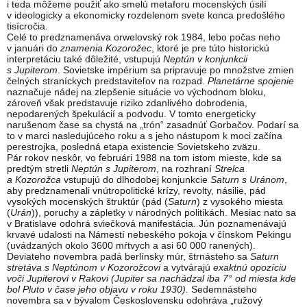
i teda môžeme použiť ako smelú metaforu mocenských úsilí
v ideologicky a ekonomicky rozdelenom svete konca predošlého
tisícročia.
Celé to predznamenáva orwelovský rok 1984, lebo počas neho
v januári do
znamenia Kozorožec
, ktoré je pre túto historickú
interpretáciu také dôležité, vstupujú
Neptún v konjunkcii
s Jupiterom
. Sovietske impérium sa pripravuje po množstve zmien
čelných straníckych predstaviteľov na rozpad.
Planetárne spojenie
naznačuje nádej na zlepšenie situácie vo východnom bloku,
zároveň však predstavuje riziko zdanlivého dobrodenia,
nepodarených špekulácií a podvodu. V tomto energeticky
narušenom čase sa chystá na „trón“ zasadnúť Gorbačov. Podarí sa
to v marci nasledujúceho roku a s jeho nástupom k moci začína
perestrojka, posledná etapa existencie Sovietskeho zväzu.
Pár rokov neskôr, vo februári 1988 na tom istom mieste, kde sa
predtým stretli
Neptún s Jupiterom
, na rozhraní
Strelca
a Kozorožca
vstupujú do dlhodobej konjunkcie
Saturn s Uránom
,
aby predznamenali vnútropolitické krízy, revolty, násilie, pád
vysokých mocenských štruktúr (pád (
Saturn
) z vysokého miesta
(
Urán
)), poruchy a zápletky v národných politikách. Mesiac nato sa
v Bratislave odohrá sviečková manifestácia. Jún poznamenávajú
krvavé udalosti na Námestí nebeského pokoja v čínskom Pekingu
(uvádzaných okolo 3600 mŕtvych a asi 60 000 ranených).
Deviateho novembra padá berlínsky múr, štrnásteho sa
Saturn
stretáva s Neptúnom v Kozorožcovi
a vytvárajú
exaktnú opozíciu
voči Jupiterovi v Rakovi (Jupiter sa nachádzal iba 7° od miesta kde
bol Pluto v čase jeho objavu v roku 1930).
Sedemnásteho
novembra sa v bývalom Československu odohráva „ružový