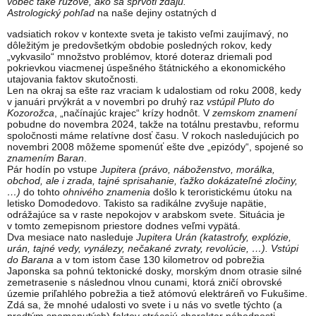
vôbec také ružové, ako sa sprvoti zdajú.
Astrologický pohľad
na naše dejiny ostatných d
vadsiatich rokov v kontexte sveta je takisto veľmi zaujímavý, no
dôležitým je predovšetkým obdobie posledných rokov, kedy
„vykvasilo“ množstvo problémov, ktoré doteraz driemali pod
pokrievkou viacmenej úspešného štátnického a ekonomického
utajovania faktov skutočnosti.
Len na okraj sa ešte raz vraciam k udalostiam od roku 2008, kedy
v januári prvýkrát a v novembri po druhý raz
vstúpil Pluto do
Kozorožca
, „načínajúc krajec“ krízy hodnôt. V
zemskom znamení
pobudne do novembra 2024, takže na totálnu prestavbu, reformu
spoločnosti máme relatívne dosť času. V rokoch nasledujúcich po
novembri 2008 môžeme spomenúť ešte dve „epizódy“, spojené so
znamením Baran
.
Pár hodín po vstupe
Jupitera (právo, náboženstvo, morálka,
obchod, ale i zrada, tajné sprisahanie, ťažko dokázateľné zločiny,
…)
do tohto
ohnivého znamenia
došlo k teroristickému útoku na
letisko Domodedovo. Takisto sa radikálne zvyšuje napätie,
odrážajúce sa v raste nepokojov v arabskom svete. Situácia je
v tomto zemepisnom priestore dodnes veľmi vypätá.
Dva mesiace nato nasleduje
Jupitera Urán (katastrofy, explózie,
urán, tajné vedy, vynálezy, nečakané zvraty, revolúcie, …). Vstúpi
do Barana
a v tom istom čase 130 kilometrov od pobrežia
Japonska sa pohnú tektonické dosky, morským dnom otrasie silné
zemetrasenie s následnou vlnou cunami, ktorá zničí obrovské
územie priľahlého pobrežia a tiež atómovú elektráreň vo Fukušime.
Zdá sa, že mnohé udalosti vo svete i u nás vo svetle týchto (a