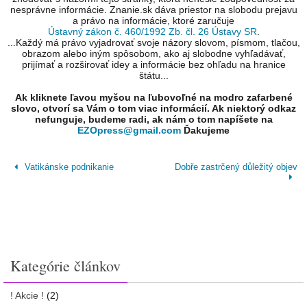
nesprávne informácie. Znanie.sk dáva priestor na slobodu prejavu
a právo na informácie, ktoré zaručuje
Ústavný zákon č. 460/1992 Zb. čl. 26 Ústavy SR
.
...Každý má právo vyjadrovať svoje názory slovom, písmom, tlačou,
obrazom alebo iným spôsobom, ako aj slobodne vyhľadávať,
prijímať a rozširovať idey a informácie bez ohľadu na hranice
štátu...
Ak kliknete ľavou myšou na ľubovoľné na modro zafarbené
slovo, otvorí sa Vám o tom viac informácií. Ak niektorý odkaz
nefunguje, budeme radi, ak nám o tom napíšete na
EZOpress@gmail.com
Ďakujeme
Vatikánske podnikanie
Dobře zastrčený důležitý objev
Kategórie článkov
! Akcie !
(2)