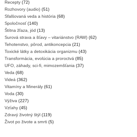
Recepty
(72)
Rozhovory (audio)
(51)
Sfalšovaná veda a história
(68)
Spoločnosť
(140)
Štítna žľaza, jód
(13)
Surová strava a šťavy – vitariánstvo (RAW)
(62)
Tehotenstvo, pôrod, antikoncepcia
(21)
Toxické látky a detoxikácia organizmu
(43)
Transformácia, evolúcia a proroctvá
(85)
UFO, záhady, sci-fi, mimozemšťania
(37)
Veda
(68)
Videá
(362)
Vitamíny a Minerály
(61)
Voda
(30)
Výživa
(227)
Vzťahy
(45)
Zdravý životný štýl
(119)
Život po živote a smrti
(5)