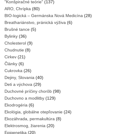
"Konšpiračné teórie"
(137)
ARO, Chrípka
(80)
BIO-logická – Germánska Nová Medicína
(28)
Breathariánstvo, pránická výživa
(6)
Brušné tance
(5)
Bylinky
(36)
Cholesterol
(9)
Chudnutie
(8)
Cirkev
(21)
Články
(6)
Cukrovka
(26)
Dejiny, Slovania
(40)
Deti a výchova
(29)
Duchovné príčiny chorôb
(98)
Duchovno a modlitby
(129)
Ekodrogéria
(6)
Ekológia, globálne otepľovanie
(24)
Ekozáhrada, permakultúra
(8)
Elektrosmog, žiarenia
(20)
Epigenetika
(20)