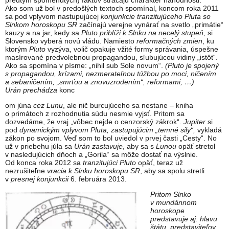
predtým spomenutých) faktov strácajú charakter náhodnosti.
Ako som už bol v predošlých textoch spomínal, koncom roka 2011
sa pod vplyvom nastupujúcej
konjunkcie tranzitujúceho Pluta so
Slnkom horoskopu SR
začínajú verejne vynárať na svetlo „primátie“
kauzy a na jar, kedy sa
Pluto priblíži k Slnku na necelý stupeň
, si
Slovensko vyberá novú vládu. Namiesto
reformačných zmien
, ku
ktorým
Pluto
vyzýva, volič opakuje vžité formy správania, úspešne
masírované predvolebnou propagandou, sľubujúcou vidiny „istôt“.
Ako sa spomína v písme: „nihil sub Sole novum“.
(Pluto je spojený
s propagandou, krízami, nezmerateľnou túžbou po moci, ničením
a sebaničením, „smrťou a znovuzrodením“, reformami, …)
Urán prechádza
konc
om júna
cez Lunu
, ale nič burcujúceho sa nestane – kniha
o primátoch z rozhodnutia súdu nesmie vyjsť. Pritom sa
dozvedáme, že vraj „vôbec nejde o cenzorský zákrok“.
Jupiter
si
pod
dynamickým vplyvom Pluta, zastupujúcim „temné sily“,
vykladá
zákon po svojom. Veď som to bol uviedol v prvej časti „Cesty“. No
už v priebehu júla sa
Urán zastavuje
, aby sa s
Lunou
opäť stretol
v nasledujúcich dňoch a „Gorila“ sa môže dostať na výslnie.
Od konca roka 2012 sa
tranzitujúci Pluto
opäť, teraz už
nezrušiteľne
vracia k Slnku horoskopu SR
, aby sa spolu stretli
v
presnej konjunkcii
6. februára 2013.
Pritom Slnko
v mundánnom
horoskope
predstavuje aj: hlavu
štátu, predstaviteľov