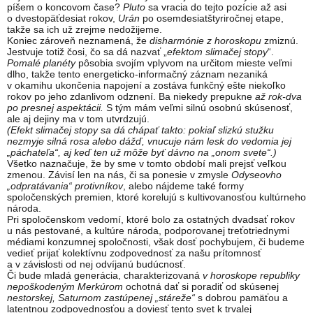
píšem o koncovom čase?
Pluto
sa vracia do tejto pozície až asi
o dvestopäťdesiat rokov,
Urán
po osemdesiatštyriročnej etape,
takže sa ich už zrejme nedožijeme.
Koniec zároveň neznamená, že
disharmónie z horoskopu
zmiznú.
Jestvuje totiž čosi, čo sa dá nazvať „
efektom slimačej stopy
“.
Pomalé planéty
pôsobia svojím vplyvom na určitom mieste veľmi
dlho, takže tento energeticko-informačný záznam nezaniká
v okamihu ukončenia napojení a zostáva funkčný ešte niekoľko
rokov po jeho zdanlivom odznení. Ba niekedy prepukne
až rok-dva
po presnej aspektácii.
S tým mám veľmi silnú osobnú skúsenosť,
ale aj dejiny ma v tom utvrdzujú.
(Efekt slimačej stopy sa dá chápať takto: pokiaľ slizkú stužku
nezmyje silná rosa alebo dážď, vnucuje nám lesk do vedomia jej
„páchateľa“, aj keď ten už môže byť dávno na „onom svete“.)
Všetko naznačuje, že by sme v tomto období mali prejsť veľkou
zmenou. Závisí len na nás, či sa ponesie v zmysle
Odyseovho
„odpratávania“ protivníkov
, alebo nájdeme také formy
spoločenských premien, ktoré korelujú s kultivovanosťou kultúrneho
národa.
Pri spoločenskom vedomí, ktoré bolo za ostatných dvadsať rokov
u nás pestované, a kultúre národa, podporovanej treťotriednymi
médiami konzumnej spoločnosti, však dosť pochybujem, či budeme
vedieť prijať kolektívnu zodpovednosť za našu prítomnosť
a v závislosti od nej odvíjanú budúcnosť.
Či bude mladá generácia, charakterizovaná
v horoskope republiky
nepoškodeným Merkúrom
ochotná dať si poradiť od skúsenej
nestorskej, Saturnom zastúpenej „stáreže“
s dobrou pamäťou a
latentnou zodpovednosťou a doviesť tento svet k trvalej