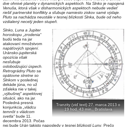
dve ohnivé planéty v dynamických aspektoch. Na Slnko je napojená
Venuša, ktorá však v disharmonických aspektoch nebude vedieť
riešiť partnerské konflikty a sľubuje namiesto ziskov samé výdaje.
Pluto sa nachádza neustále v tesnej blízkosti Slnka, bude od neho
vzdialený necelý jeden stupeň.
Slnko, Luna a Jupiter
horoskopu „zrodenia“
budú teda na jar
atakovaní množstvom
napäťových spojení.
Uránsko-jupiterská
opozícia však
nesľubuje
oslobodzujúci úspech.
Retrográdny Pluto sa
opätovne stretne so
Slnkom
v poslednej
dekáde júna, no už
zďaleka nie v takej
„výbušnej“ aspektovej
situácii
, ako na jar.
Posledná presná
Tranzity (viď text) 27. marca 2013 o
konjunkcia
„vládcu
19 hod. 43 min., Bratislava
temnôt s vládcom
svetla“
bude 11.
decembra 2013. Počas
nej bude
Urán
takisto naposledy v
tesnej blízkosti Luny
. Prečo