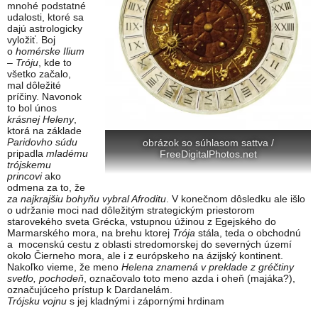
mnohé podstatné
udalosti, ktoré sa
dajú astrologicky
vyložiť. Boj
o
homérske Ilium
– Tróju
, kde to
všetko začalo,
mal dôležité
príčiny. Navonok
to bol únos
krásnej Heleny
,
ktorá na základe
Paridovho súdu
obrázok so súhlasom sattva /
pripadla
mladému
FreeDigitalPhotos.net
trójskemu
princovi
ako
odmena za to, že
za najkrajšiu bohyňu vybral Afroditu
. V konečnom dôsledku ale išlo
o udržanie moci nad dôležitým strategickým priestorom
starovekého sveta Grécka, vstupnou úžinou z Egejského do
Marmarského mora, na brehu ktorej
Trója
stála, teda o obchodnú
a mocenskú cestu z oblasti stredomorskej do severných území
okolo Čierneho mora, ale i z európskeho na ázijský kontinent.
Nakoľko vieme, že meno
Helena znamená v preklade z gréčtiny
svetlo, pochodeň
, označovalo toto meno azda i oheň (majáka?),
označujúceho prístup k Dardanelám.
Trójsku vojnu
s jej kladnými i zápornými hrdinam