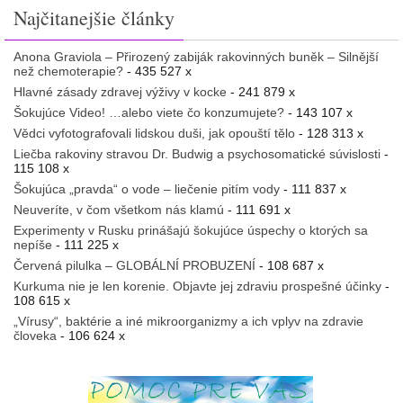
Najčitanejšie články
Anona Graviola – Přirozený zabiják rakovinných buněk – Silnější
než chemoterapie?
- 435 527 x
Hlavné zásady zdravej výživy v kocke
- 241 879 x
Šokujúce Video! …alebo viete čo konzumujete?
- 143 107 x
Vědci vyfotografovali lidskou duši, jak opouští tělo
- 128 313 x
Liečba rakoviny stravou Dr. Budwig a psychosomatické súvislosti
-
115 108 x
Šokujúca „pravda“ o vode – liečenie pitím vody
- 111 837 x
Neuveríte, v čom všetkom nás klamú
- 111 691 x
Experimenty v Rusku prinášajú šokujúce úspechy o ktorých sa
nepíše
- 111 225 x
Červená pilulka – GLOBÁLNÍ PROBUZENÍ
- 108 687 x
Kurkuma nie je len korenie. Objavte jej zdraviu prospešné účinky
-
108 615 x
„Vírusy“, baktérie a iné mikroorganizmy a ich vplyv na zdravie
človeka
- 106 624 x