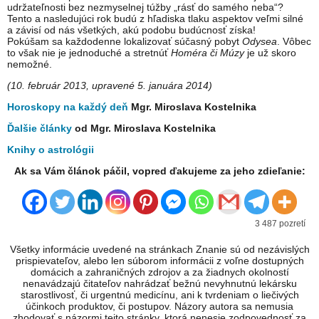
udržateľnosti bez nezmyselnej túžby „rásť do samého neba“?
Tento a nasledujúci rok budú z hľadiska tlaku aspektov veľmi silné
a závisí od nás všetkých, akú podobu budúcnosť získa!
Pokúšam sa každodenne lokalizovať súčasný pobyt
Odysea
. Vôbec
to však nie je jednoduché a stretnúť
Homéra či Múzy
je už skoro
nemožné.
(10. február 2013, upravené 5. januára 2014)
Horoskopy na každý deň
Mgr. Miroslava Kostelnika
Ďalšie články
od Mgr. Miroslava Kostelnika
Knihy o astrológii
Ak sa Vám článok páčil, vopred ďakujeme za jeho zdieľanie:
3 487 pozretí
Všetky informácie uvedené na stránkach Znanie sú od nezávislých
prispievateľov, alebo len súborom informácii z voľne dostupných
domácich a zahraničných zdrojov a za žiadnych okolností
nenavádzajú čitateľov nahrádzať bežnú nevyhnutnú lekársku
starostlivosť, či urgentnú medicínu, ani k tvrdeniam o liečivých
účinkoch produktov, či postupov. Názory autora sa nemusia
zhodovať s názormi tejto stránky, ktorá nenesie zodpovednosť za