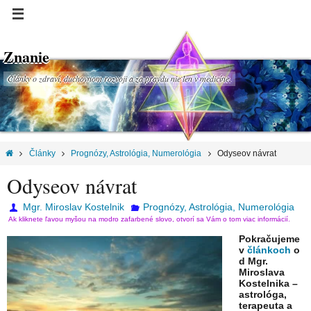
Znanie
Články o zdraví, duchovnom rozvoji a za pravdu nie len v medicíne.
Články
Prognózy, Astrológia, Numerológia
Odyseov návrat
Odyseov návrat
Mgr. Miroslav Kostelnik
Prognózy, Astrológia, Numerológia
Ak kliknete ľavou myšou na modro zafarbené slovo, otvorí sa Vám o tom viac informácií.
Pokračujeme
v
článkoch
o
d Mgr.
Miroslava
Kostelnika –
astrológa,
terapeuta a