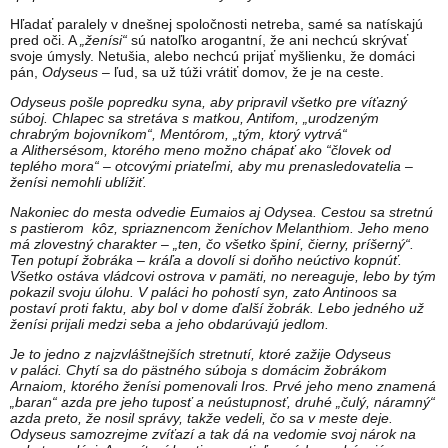
Hľadať paralely v dnešnej spoločnosti netreba, samé sa natískajú
pred oči. A
„ženísi“
sú natoľko arogantní, že ani nechcú skrývať
svoje úmysly. Netušia, alebo nechcú prijať myšlienku, že domáci
pán,
Odyseus
– ľud, sa už túži vrátiť domov, že je na ceste.
Odyseus pošle popredku syna, aby pripravil všetko pre víťazný
súboj. Chlapec sa stretáva s matkou, Antifom, „urodzeným
chrabrým bojovníkom“, Mentórom, „tým, ktorý vytrvá“
a Alithersésom, ktorého meno možno chápať ako “človek od
teplého mora“ – otcovými priateľmi, aby mu prenasledovatelia –
ženísi nemohli ublížiť.
Nakoniec do mesta odvedie Eumaios aj Odysea. Cestou sa stretnú
s pastierom kôz, spriaznencom ženíchov Melanthiom. Jeho meno
má zlovestný charakter – „ten, čo všetko špiní, čierny, príšerný“.
Ten potupí žobráka – kráľa a dovolí si doňho neúctivo kopnúť.
Všetko ostáva vládcovi ostrova v pamäti, no nereaguje, lebo by tým
pokazil svoju úlohu. V paláci ho pohostí syn, zato Antinoos sa
postaví proti faktu, aby bol v dome ďalší žobrák. Lebo jedného už
ženísi prijali medzi seba a jeho obdarúvajú jedlom.
Je to jedno z najzvláštnejších stretnutí, ktoré zažije Odyseus
v paláci. Chytí sa do pästného súboja s domácim žobrákom
Arnaiom, ktorého ženísi pomenovali Iros. Prvé jeho meno znamená
„baran“ azda pre jeho tuposť a neústupnosť, druhé „čulý, náramný“
azda preto, že nosil správy, takže vedeli, čo sa v meste deje.
Odyseus samozrejme zvíťazí a tak dá na vedomie svoj nárok na