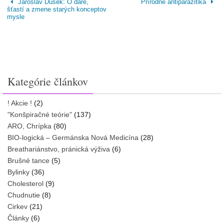
Jaroslav Dušek: O dare,
Prírodné antiparazitiká
šťastí a zmene starých konceptov
mysle
Kategórie článkov
! Akcie !
(2)
"Konšpiračné teórie"
(137)
ARO, Chrípka
(80)
BIO-logická – Germánska Nová Medicína
(28)
Breathariánstvo, pránická výživa
(6)
Brušné tance
(5)
Bylinky
(36)
Cholesterol
(9)
Chudnutie
(8)
Cirkev
(21)
Články
(6)