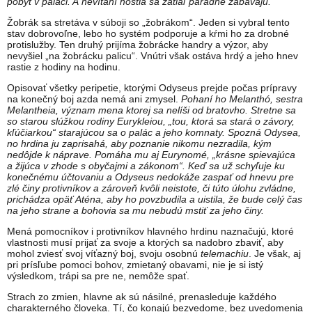
pobyt v paláci. A nevítaní hostia sa zatiaľ parádne zabávajú.
Žobrák sa stretáva v súboji so „žobrákom“. Jeden si vybral tento
stav dobrovoľne, lebo ho systém podporuje a kŕmi ho za drobné
protislužby. Ten druhý prijíma žobrácke handry a výzor, aby
nevyšiel „na žobrácku palicu“. Vnútri však ostáva hrdý a jeho hnev
rastie z hodiny na hodinu.
Opisovať všetky peripetie, ktorými Odyseus prejde počas prípravy
na konečný boj azda nemá ani zmysel.
Pohaní ho Melanthó, sestra
Melantheia, význam mena ktorej sa nelíši od bratovho. Stretne sa
so starou slúžkou rodiny Eurykleiou, „tou, ktorá sa stará o závory,
kľúčiarkou“
starajúcou sa o palác a jeho komnaty. Spozná Odysea,
no hrdina ju zaprisahá, aby poznanie nikomu nezradila, kým
nedôjde k náprave. Pomáha mu aj Eurynomé, „krásne spievajúca
a žijúca v zhode s obyčajmi a zákonom“. Keď sa už schyľuje ku
konečnému účtovaniu a Odyseus nedokáže zaspať od hnevu pre
zlé činy protivníkov a zároveň kvôli neistote, či túto úlohu zvládne,
prichádza opäť Aténa, aby ho povzbudila a uistila, že bude celý čas
na jeho strane a bohovia sa mu nebudú mstiť za jeho činy.
Mená pomocníkov i protivníkov hlavného hrdinu naznačujú, ktoré
vlastnosti musí prijať za svoje a ktorých sa nadobro zbaviť, aby
mohol zviesť svoj víťazný boj, svoju osobnú
telemachiu
. Je však, aj
pri prísľube pomoci bohov, zmietaný obavami, nie je si istý
výsledkom, trápi sa pre ne, nemôže spať.
Strach zo zmien, hlavne ak sú násilné, prenasleduje každého
charakterného človeka. Tí, čo konajú bezvedome, bez uvedomenia