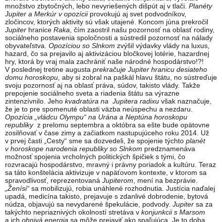
množstvo zbytočných, lebo nevyriešených dišpút aj v tlači.
Planéty
Jupiter a Merkúr v opozícii
provokujú aj svet podvodníkov,
zločincov, ktorých aktivity sú však utajené. Koncom júna prekročil
Jupiter
hranice
Raka
, čím zaostril našu pozornosť na oblasť rodiny,
sociálneho postavenia spoločnosti a sústredil pozornosť na nálady
obyvateľstva.
Opozíciou so Slnkom
zvýšil výdavky vlády na luxus,
hazard, čo sa prejavilo aj aktivizáciou bločkovej lotérie, hazardnej
hry, ktorá by vraj mala zachrániť naše národné hospodárstvo!?!
V poslednej tretine augusta
prekračuje Jupiter hranicu desiateho
domu
horoskopu
, aby si zobral na paškál hlavu štátu, no sústreďuje
svoju pozornosť aj na oblasť práva, súdov, takisto vlády. Takže
prepojenie sociálneho sveta a riadenia štátu sa výrazne
zintenzívnilo. Jeho
kvadratúra na Jupitera radixu
však naznačuje,
že je to pre spomenuté oblasti väzba neúspechu a nezdaru.
Opozícia „vládcu Olympu“ na Urána a Neptúna horoskopu
republiky
z prelomu septembra a októbra sa ešte bude opätovne
zosilňovať v čase zimy a začiatkom nastupujúceho roku 2014. Už
v prvej časti „Cesty“ sme sa dozvedeli, že spojenie týchto
planét
v horoskope narodenia republiky so Slnkom
predznamenáva
možnosť spojenia vrcholných politických špičiek s tými, čo
rozvracajú hospodárstvo, mravný i právny poriadok a kultúru. Teraz
sa táto konštelácia aktivizuje v napäťovom kontexte, v ktorom sa
spravodlivosť, reprezentovaná
Jupiterom
, mení na bezprávie.
„Ženísi“
sa mobilizujú, robia unáhlené rozhodnutia. Justícia naďalej
upadá, medicína takisto, prejavuje s zdanlivé dobrodenie, bytová
núdza, objavujú sa nevydarené špekulácie, podvody.
Jupiter
sa za
takýchto nepriaznivých okolností stretáva v
konjunkcii s Marsom
a ich
ohnivá energia
sa môže prejaviť ako spaľujúca. Je to doba