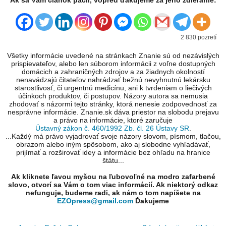
Ak sa Vám článok páčil, vopred ďakujeme za jeho zdieľanie:
2 830 pozretí
Všetky informácie uvedené na stránkach Znanie sú od nezávislých
prispievateľov, alebo len súborom informácii z voľne dostupných
domácich a zahraničných zdrojov a za žiadnych okolností
nenavádzajú čitateľov nahrádzať bežnú nevyhnutnú lekársku
starostlivosť, či urgentnú medicínu, ani k tvrdeniam o liečivých
účinkoch produktov, či postupov. Názory autora sa nemusia
zhodovať s názormi tejto stránky, ktorá nenesie zodpovednosť za
nesprávne informácie. Znanie.sk dáva priestor na slobodu prejavu
a právo na informácie, ktoré zaručuje
Ústavný zákon č. 460/1992 Zb. čl. 26 Ústavy SR
.
...Každý má právo vyjadrovať svoje názory slovom, písmom, tlačou,
obrazom alebo iným spôsobom, ako aj slobodne vyhľadávať,
prijímať a rozširovať idey a informácie bez ohľadu na hranice
štátu...
Ak kliknete ľavou myšou na ľubovoľné na modro zafarbené
slovo, otvorí sa Vám o tom viac informácií. Ak niektorý odkaz
nefunguje, budeme radi, ak nám o tom napíšete na
EZOpress@gmail.com
Ďakujeme