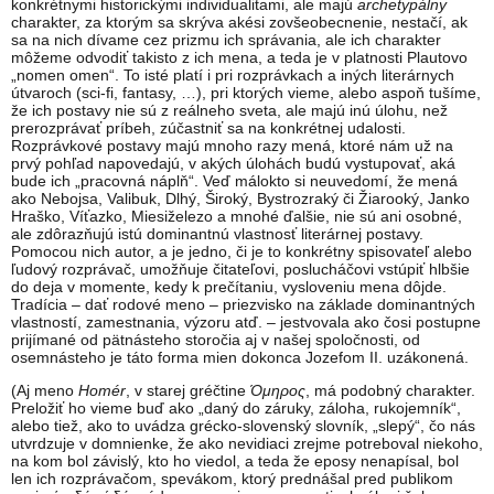
konkrétnymi historickými individualitami, ale majú
archetypálny
charakter, za ktorým sa skrýva akési zovšeobecnenie, nestačí, ak
sa na nich dívame cez prizmu ich správania, ale ich charakter
môžeme odvodiť takisto z ich mena, a teda je v platnosti Plautovo
„nomen omen“. To isté platí i pri rozprávkach a iných literárnych
útvaroch (sci-fi, fantasy, …), pri ktorých vieme, alebo aspoň tušíme,
že ich postavy nie sú z reálneho sveta, ale majú inú úlohu, než
prerozprávať príbeh, zúčastniť sa na konkrétnej udalosti.
Rozprávkové postavy majú mnoho razy mená, ktoré nám už na
prvý pohľad napovedajú, v akých úlohách budú vystupovať, aká
bude ich „pracovná náplň“. Veď málokto si neuvedomí, že mená
ako Nebojsa, Valibuk, Dlhý, Široký, Bystrozraký či Žiarooký, Janko
Hraško, Víťazko, Miesiželezo a mnohé ďalšie, nie sú ani osobné,
ale zdôrazňujú istú dominantnú vlastnosť literárnej postavy.
Pomocou nich autor, a je jedno, či je to konkrétny spisovateľ alebo
ľudový rozprávač, umožňuje čitateľovi, poslucháčovi vstúpiť hlbšie
do deja v momente, kedy k prečítaniu, vysloveniu mena dôjde.
Tradícia – dať rodové meno – priezvisko na základe dominantných
vlastností, zamestnania, výzoru atď. – jestvovala ako čosi postupne
prijímané od pätnásteho storočia aj v našej spoločnosti, od
osemnásteho je táto forma mien dokonca Jozefom II. uzákonená.
(Aj meno
Homér
, v starej gréčtine
Όμηρος
, má podobný charakter.
Preložiť ho vieme buď ako „daný do záruky, záloha, rukojemník“,
alebo tiež, ako to uvádza grécko-slovenský slovník, „slepý“, čo nás
utvrdzuje v domnienke, že ako nevidiaci zrejme potreboval niekoho,
na kom bol závislý, kto ho viedol, a teda že eposy nenapísal, bol
len ich rozprávačom, spevákom, ktorý prednášal pred publikom