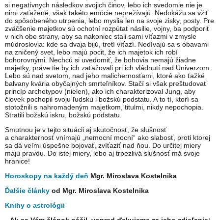
si negatívnych následkov svojich činov, lebo ich svedomie nie je
nimi zaťažené, však takéto emócie neprežívajú. Nedokážu sa vžiť
do spôsobeného utrpenia, lebo myslia len na svoje zisky, posty. Pre
zväčšenie majetkov sú ochotní rozpútať násilie, vojny, ba podporiť
v nich obe strany, aby sa nakoniec stali sami víťazmi v zmysle
múdroslovia: kde sa dvaja bijú, tretí víťazí. Nedívajú sa s obavami
na zničený svet, lebo majú pocit, že ich majetok ich robí
bohorovnými. Nechcú si uvedomiť, že bohovia nemajú žiadne
majetky, práve tie by ich zaťažovali pri ich vládnutí nad Univerzom.
Lebo sú nad svetom, nad jeho malichernosťami, ktoré ako ťažké
balvany kvária obyčajných smrteľníkov. Stačí si však preštudovať
princíp archetypov (nielen), ako ich charakterizoval Jung, aby
človek pochopil svoju ľudskú i božskú podstatu. A to tí, ktorí sa
stotožnili s nahromadeným majetkom, titulmi, nikdy nepochopia.
Stratili božskú iskru, božskú podstatu.
Smutnou je v tejto situácii aj skutočnosť, že slušnosť
a charakternosť vnímajú „nemocní mocní“ ako slabosť, proti ktorej
sa dá veľmi úspešne bojovať, zvíťaziť nad ňou. Do určitej miery
majú pravdu. Do istej miery, lebo aj trpezlivá slušnosť má svoje
hranice!
Horoskopy na každý deň
Mgr. Miroslava Kostelnika
Ďalšie články
od Mgr. Miroslava Kostelnika
Knihy o astrológii