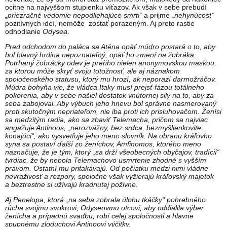
ocitne na najvyššom stupienku víťazov. Ak však v sebe prebudí
„priezračné vedomie nepodliehajúce smrti“
a prijme
„nehynúcosť“
pozitívnych ideí, nemôže zostať porazeným. Aj preto rastie
odhodlanie
Odysea
.
Pred odchodom do paláca sa Aténa opäť múdro postará o to, aby
bol hlavný hrdina nepoznateľný, opäť ho zmení na žobráka.
Potrhaný žobrácky odev je preňho nielen anonymovskou maskou,
za ktorou môže skryť svoju totožnosť, ale aj náznakom
spoločenského statusu, ktorý mu hrozí, ak neporazí darmožráčov.
Múdra bohyňa vie, že vládca Itaky musí prejsť fázou totálneho
pokorenia, aby v sebe našiel dostatok vnútornej sily na to, aby za
seba zabojoval. Aby výbuch jeho hnevu bol správne nasmerovaný
proti skutočným nepriateľom, nie iba proti ich prisluhovačom. Ženísi
sa medzitým radia, ako sa zbaviť Telemacha, pričom sa najviac
angažuje Antinoos, „nerozvážny, bez srdca, bezmyšlienkovite
konajúci“, ako vysvetľuje jeho meno slovník. Na obranu kráľovho
syna sa postaví ďalší zo ženíchov, Amfinomos, ktorého meno
naznačuje, že je tým, ktorý „sa drží všeobecných obyčajov, tradícií“
tvrdiac, že by nebola Telemachovo usmrtenie zhodné s vyšším
právom. Ostatní mu pritakávajú. Od počiatku medzi nimi vládne
nevraživosť a rozpory, spoločne však vyžierajú kráľovský majetok
a beztrestne si užívajú kradnutej poživne.
Aj Penelopa, ktorá „na seba zobrala úlohu tkáčky“ pohrebného
rúcha svojmu svokrovi, Odyseovmu otcovi, aby oddialila výber
ženícha a prípadnú svadbu, robí celej spoločnosti a hlavne
spupnému zloduchovi Antinoovi výčitky.