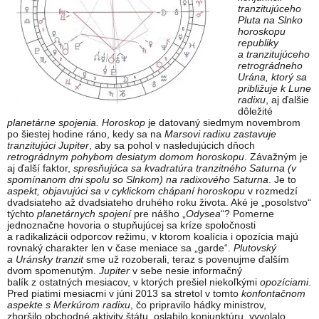
tranzitujúceho
Pluta na Slnko
horoskopu
republiky
a tranzitujúceho
retrográdneho
Urána, ktorý sa
približuje k Lune
radixu
, aj ďalšie
dôležité
planetárne spojenia. Horoskop
je datovaný siedmym novembrom
po šiestej hodine ráno, kedy sa na
Marsovi radixu zastavuje
tranzitujúci Jupiter
, aby sa pohol v nasledujúcich dňoch
retrográdnym pohybom desiatym domom horoskopu
. Závažným je
aj ďalší faktor,
spresňujúca sa kvadratúra tranzitného Saturna (v
spomínanom dni spolu so Slnkom) na radixového Saturna
. Je to
aspekt, objavujúci sa v cyklickom chápaní horoskopu
v rozmedzí
dvadsiateho až dvadsiateho druhého roku života. Aké je „posolstvo“
týchto
planetárnych spojení
pre nášho „
Odysea
“? Pomerne
jednoznačne hovoria o stupňujúcej sa kríze spoločnosti
a radikalizácii odporcov režimu, v ktorom koalícia i opozícia majú
rovnaký charakter len v čase meniace sa „garde“.
Plutovský
a Uránsky tranzit
sme už rozoberali, teraz s povenujme ďalším
dvom spomenutým.
Jupiter
v sebe nesie informačný
balík z ostatných mesiacov, v ktorých prešiel niekoľkými
opozíciami
.
Pred piatimi mesiacmi v júni 2013 sa stretol v tomto
konfontačnom
aspekte s Merkúrom radixu
, čo pripravilo hádky ministrov,
zhoršilo obchodné aktivity štátu, oslabilo konjunktúru, vyvolalo