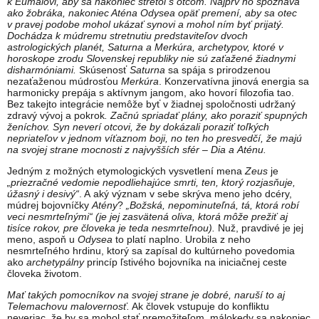
k Eumaiovi, aby sa nakoniec stretol s otcom. Najprv ho spoznáva
ako žobráka, nakoniec Aténa Odysea opäť premení, aby sa otec
v pravej podobe mohol ukázať synovi a mohol ním byť prijatý.
Dochádza k múdremu stretnutiu predstaviteľov dvoch
astrologických planét, Saturna a Merkúra, archetypov, ktoré v
horoskope zrodu Slovenskej republiky nie sú zaťažené žiadnymi
disharmóniami.
Skúsenosť
Saturna
sa spája s prirodzenou
nezaťaženou múdrosťou
Merkúra
. Konzervatívna jinová energia sa
harmonicky prepája s aktívnym jangom, ako hovorí filozofia tao.
Bez takejto integrácie nemôže byť v žiadnej spoločnosti udržaný
zdravý vývoj a pokrok
. Začnú spriadať plány, ako poraziť spupných
ženíchov. Syn neverí otcovi, že by dokázali poraziť toľkých
nepriateľov v jednom víťaznom boji, no ten ho presvedčí, že majú
na svojej strane mocnosti z najvyšších sfér – Dia a Aténu.
Jedným z možných etymologických vysvetlení mena
Zeus
je
„priezračné vedomie nepodliehajúce smrti, ten, ktorý rozjasňuje,
úžasný i desivý“
. A aký význam v sebe skrýva meno jeho dcéry,
múdrej bojovníčky
Atény
?
„Božská, nepominuteľná, tá, ktorá robí
veci nesmrteľnými“ (je jej zasvätená oliva, ktorá môže prežiť aj
tisíce rokov, pre človeka je teda nesmrteľnou).
Nuž, pravdivé je jej
meno, aspoň u
Odysea
to platí naplno. Urobila z neho
nesmrteľného hrdinu, ktorý sa zapísal do kultúrneho povedomia
ako
archetypálny
princíp ľstivého bojovníka na iniciačnej ceste
človeka životom.
Mať takých pomocníkov na svojej strane je dobré, naruší to aj
Telemachovu malovernosť.
Ak človek vstupuje do konfliktu
neveriac, že by sa mohol stať premožiteľom, málokedy sa nakoniec