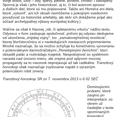
svoje ά
οιδή, ώδή
– ódy, spevy, piesne, povesti, chválo- i žalospevy.
Sporná je však i jeho historickosť, aj to, či bol autorom
eposov
a ďalších diel, ktoré sú mu pripisované. Takže ani
Homéra
ani diela,
ktoré „vytvoril“, ani ich obsah nemôžeme s pokojným svedomím
považovať za historické artefakty, ale skôr ich dokážeme prijať ako
súčasť
archetypálnej
výbavy európskej kultúry.)
Vráťme sa však k hlavnej „niti, či spletanému vrkoču“ nášho textu.
Odyseus
v ňom zastupuje spoločnosť, pričom jej
odyseu
sledujeme
od ukončenia
„trójskej vojny“
, tzv. „zamatovej/nežnej revolúcie“,
ktorej štvrťstoročnicu si v nasledujúcich mesiacoch pripomenieme.
Mnohé naznačuje, že sa možno schyľuje ku konečnému vyrovnaniu
s potenciálnymi darmožráčskymi
„Penelopinými ženíchmi“
, ktorí
obsadili
palác
a rozkrádajú majetok. Nespokojnosť so systémom
narastá nad únosnú mieru, ale zrejme pod vplyvom mocnej
propagandy sa to navonok neprejavuje až tak radikálne.
Tranzitový
horoskop
však naznačuje zvyšovanie napätí s výrazným
potenciálom robiť zmeny.
Tranzitový horoskop SR zo 7. novembra 2013 o 6.02 SEČ
Dominujúcimi
prvkami, ktoré
zaujmú pri
interpretácii, sú
okrem už
častejšie v texte
spomínaných
konjunkcií