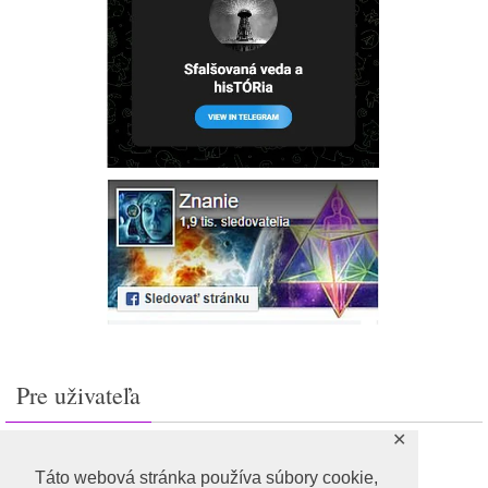
Pre uživateľa
✕
Prihlásiť sa
Feed záznamov
Táto webová stránka používa súbory cookie,