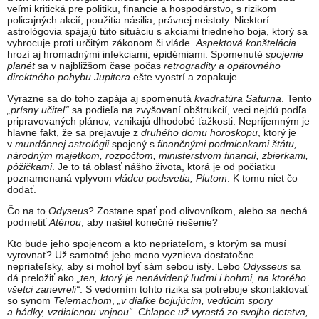
veľmi kritická pre politiku, financie a hospodárstvo, s rizikom
policajných akcií, použitia násilia, právnej neistoty. Niektorí
astrológovia spájajú túto situáciu s akciami triedneho boja, ktorý sa
vyhrocuje proti určitým zákonom či vláde.
Aspektová konštelácia
hrozí aj hromadnými infekciami, epidémiami. Spomenuté
spojenie
planét
sa v najbližšom čase počas
retrogradity a opätovného
direktného pohybu Jupitera
ešte vyostrí a zopakuje.
Výrazne sa do toho zapája aj spomenutá
kvadratúra Saturna
. Tento
„prísny učiteľ“
sa podieľa na zvyšovaní obštrukcií, veci nejdú podľa
pripravovaných plánov, vznikajú dlhodobé ťažkosti. Nepríjemným je
hlavne fakt, že sa prejavuje z
druhého domu horoskopu
, ktorý je
v
mundánnej astrológii
spojený s
finančnými podmienkami štátu,
národným majetkom, rozpočtom, ministerstvom financií, zbierkami,
pôžičkami
. Je to tá oblasť nášho života, ktorá je od počiatku
poznamenaná vplyvom
vládcu podsvetia, Plutom
. K tomu niet čo
dodať.
Čo na to
Odyseus
? Zostane spať pod olivovníkom, alebo sa nechá
podnietiť
Aténou
, aby našiel konečné riešenie?
Kto bude jeho spojencom a kto nepriateľom, s ktorým sa musí
vyrovnať? Už samotné jeho meno vyznieva dostatočne
nepriateľsky, aby si mohol byť sám sebou istý. Lebo
Odysseus
sa
dá preložiť ako
„ten, ktorý je nenávidený ľuďmi i bohmi, na ktorého
všetci zanevreli“
. S vedomím tohto rizika sa potrebuje skontaktovať
so synom
Telemachom
,
„v diaľke bojujúcim, vedúcim spory
a hádky, vzdialenou vojnou“
.
Chlapec už vyrastá zo svojho detstva,