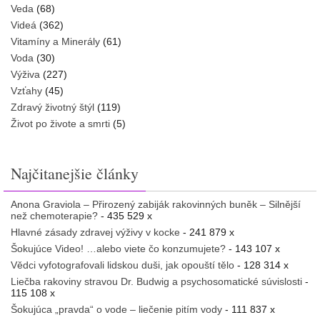
Veda
(68)
Videá
(362)
Vitamíny a Minerály
(61)
Voda
(30)
Výživa
(227)
Vzťahy
(45)
Zdravý životný štýl
(119)
Život po živote a smrti
(5)
Najčitanejšie články
Anona Graviola – Přirozený zabiják rakovinných buněk – Silnější
než chemoterapie?
- 435 529 x
Hlavné zásady zdravej výživy v kocke
- 241 879 x
Šokujúce Video! …alebo viete čo konzumujete?
- 143 107 x
Vědci vyfotografovali lidskou duši, jak opouští tělo
- 128 314 x
Liečba rakoviny stravou Dr. Budwig a psychosomatické súvislosti
-
115 108 x
Šokujúca „pravda“ o vode – liečenie pitím vody
- 111 837 x