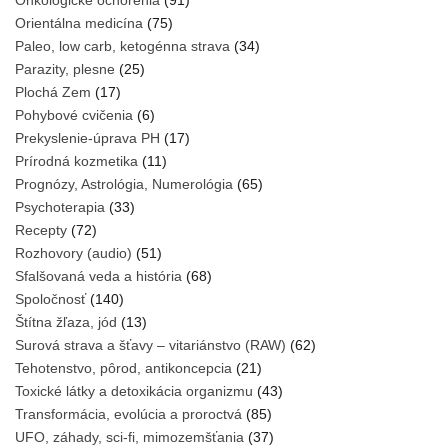
Onkologické ochorenia
(91)
Orientálna medicína
(75)
Paleo, low carb, ketogénna strava
(34)
Parazity, plesne
(25)
Plochá Zem
(17)
Pohybové cvičenia
(6)
Prekyslenie-úprava PH
(17)
Prírodná kozmetika
(11)
Prognózy, Astrológia, Numerológia
(65)
Psychoterapia
(33)
Recepty
(72)
Rozhovory (audio)
(51)
Sfalšovaná veda a história
(68)
Spoločnosť
(140)
Štítna žľaza, jód
(13)
Surová strava a šťavy – vitariánstvo (RAW)
(62)
Tehotenstvo, pôrod, antikoncepcia
(21)
Toxické látky a detoxikácia organizmu
(43)
Transformácia, evolúcia a proroctvá
(85)
UFO, záhady, sci-fi, mimozemšťania
(37)