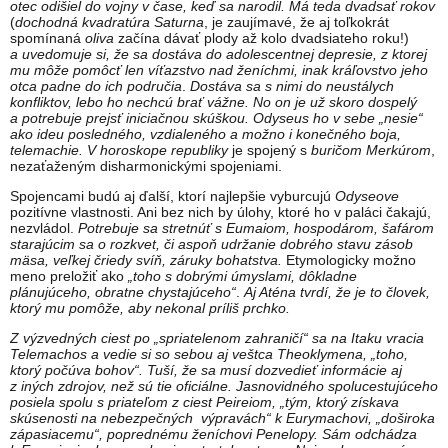
otec odišiel do vojny v čase, keď sa narodil. Má teda dvadsať rokov
(
dochodná kvadratúra Saturna
, je zaujímavé, že aj toľkokrát
spomínaná
oliva
začína dávať plody až kolo dvadsiateho roku!)
a uvedomuje si, že sa dostáva do adolescentnej depresie, z ktorej
mu môže pomôcť len
víťazstvo nad ženíchmi, inak kráľovstvo jeho
otca padne do ich područia
.
Dostáva sa s nimi do neustálych
konfliktov, lebo ho nechcú brať vážne. No on je už skoro dospelý
a potrebuje prejsť iniciačnou skúškou. Odyseus ho v sebe „nesie“
ako ideu posledného, vzdialeného a možno i konečného boja,
telemachie. V horoskope republiky
je spojený s
buričom
Merkúrom
,
nezaťaženým disharmonickými spojeniami.
Spojencami budú aj ďalší, ktorí najlepšie vyburcujú
Odyseove
pozitívne vlastnosti. Ani bez nich by úlohy, ktoré ho v paláci čakajú,
nezvládol.
Potrebuje sa stretnúť s Eumaiom, hospodárom, šafárom
starajúcim sa o rozkvet, či aspoň udržanie dobrého stavu zásob
mäsa, veľkej čriedy svíň, záruky bohatstva.
Etymologicky možno
meno preložiť ako
„toho s dobrými úmyslami, dôkladne
plánujúceho, obratne chystajúceho“
.
Aj Aténa tvrdí, že je to človek,
ktorý mu pomôže, aby nekonal príliš prchko.
Z výzvedných ciest po „spriatelenom zahraničí“ sa na Itaku vracia
Telemachos a vedie si so sebou aj veštca Theoklymena, „toho,
ktorý počúva bohov“. Tuší, že sa musí dozvedieť informácie aj
z iných zdrojov, než sú tie oficiálne. Jasnovidného spolucestujúceho
posiela spolu s priateľom z ciest Peireiom, „tým, ktorý získava
skúsenosti na nebezpečných výpravách“ k Eurymachovi, „doširoka
zápasiacemu“, poprednému ženíchovi Penelopy. Sám odchádza