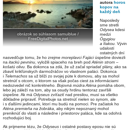
autora
horos
kopov na
každý deň
Naposledy
sme stretli
Odysea
kdesi
obrázok so súhlasom samuiblue /
medzi
FreeDigitalPhotos.net
Ógygiou
a Itakou
. Vývin
udalostí
ostatných dní
nasvedčuje tomu, že ho zrejme
moreplavci Fajáci
úspešne doviezli
na
itackú pevninu
, vyložili spiaceho na breh pod
Aténin strom –
košatú olivu
. Ba dokonca sa zdá, že už začal spriadať plány, ako sa
zbaviť krikľúnskych darmožráčov vo vlastnom paláci. Dokonca
i
Telemachos
sa už blíži zo svojej púte k domovu, aby sa mohol
stretnúť s otcom, o ktorom sa však počas ciest za informáciami
nedozvedel nič konkrétneho.
Bojovná múdra Aténa
pomáha obom,
lebo jej záleží na tom, aby sa osudy hrdinu tentoraz zavŕšili
úspešne. Ak má
Odyseus
zvíťaziť nad presilou, musí sa všetko
dôkladne pripraviť. Potrebuje sa stretnúť nielen so synom, ale
i s ďalšími jedincami, ktorí mu budú na pomoci. Pre začiatok ho
Aténa
premieňa na žobráka
, aby nikým nepoznaný mohol
preniknúť do vlasti a následne i priestorov paláca, kde sa odohrá
rozhodujúci boj.
Ak prijmeme tézu, že
Odyseus
i ostatné postavy eposu nie sú