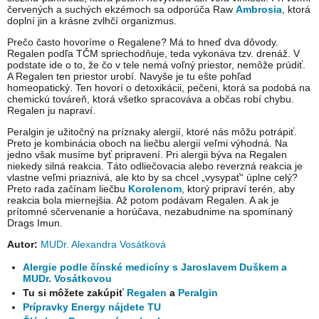
červených a suchých ekzémoch sa odporúča Raw
Ambrosia
, ktorá
doplní jin a krásne zvlhčí organizmus.
Prečo často hovoríme o Regalene? Má to hneď dva dôvody.
Regalen podľa TČM spriechodňuje, teda vykonáva tzv. drenáž. V
podstate ide o to, že čo v tele nemá voľný priestor, nemôže prúdiť.
A Regalen ten priestor urobí. Navyše je tu ešte pohľad
homeopatický. Ten hovorí o detoxikácii, pečeni, ktorá sa podobá na
chemickú továreň, ktorá všetko spracováva a občas robí chybu.
Regalen ju napraví.
Peralgin je užitočný na príznaky alergií, ktoré nás môžu potrápiť.
Preto je kombinácia oboch na liečbu alergií veľmi výhodná. Na
jedno však musíme byť pripravení. Pri alergii býva na Regalen
niekedy silná reakcia. Táto odliečovacia alebo reverzná reakcia je
vlastne veľmi priaznivá, ale kto by sa chcel „vysypať“ úplne celý?
Preto rada začínam liečbu
Korolenom
, ktorý pripraví terén, aby
reakcia bola miernejšia. Až potom podávam Regalen. A ak je
prítomné sčervenanie a horúčava, nezabudnime na spomínaný
Drags Imun.
Autor:
MUDr. Alexandra Vosátková
Alergie podle čínské medicíny s Jaroslavem Duškem a
MUDr. Vosátkovou
Tu si môžete zakúpiť
Regalen
a
Peralgin
Prípravky Energy nájdete TU