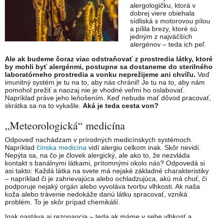
alergologičku, ktorá v
dobrej viere obiehala
sídliská s motorovou pílou
a pílila brezy, ktoré sú
jedným z najväčších
alergénov – teda ich peľ.
Ale ak budeme čoraz viac odstraňovať z prostredia látky, ktoré
by mohli byť alergénmi, postupne sa dostaneme do sterilného
laboratórneho prostredia a vonku neprežijeme ani chvíľu.
Veď
imunitný systém je tu na to, aby nás chránil! Je tu na to, aby nám
pomohol prežiť a naozaj nie je vhodné veľmi ho oslabovať.
Napríklad práve jeho leňošením. Keď nebude mať dôvod pracovať,
skrátka sa na to vykašle.
Aká je teda cesta von?
„Meteorologická“ medicína
Odpoveď nachádzam v prírodných medicínskych systémoch.
Napríklad
čínska medicína
vidí alergiu celkom inak. Skôr nevidí.
Nepýta sa, na čo je človek alergický, ale ako to, že nezvláda
kontakt s banálnymi látkami, prítomnými okolo nás? Odpovedá si
asi takto: Každá látka na svete má nejaké základné charakteristiky
– napríklad či je zahrievajúca alebo ochladzujúca, akú má chuť, či
podporuje nejaký orgán alebo vyvoláva tvorbu vlhkosti. Ak naša
koža alebo trávenie nedokáže danú látku spracovať, vzniká
problém. To je skôr prípad chemikálií.
Inak nastáva aj rezonancia – teda ak máme v sebe vlhkosť a