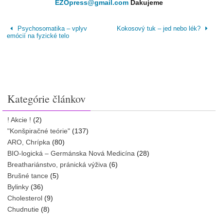
EZOpress@gmail.com
Ďakujeme
Psychosomatika – vplyv
Kokosový tuk – jed nebo lék?
emócií na fyzické telo
Kategórie článkov
! Akcie !
(2)
"Konšpiračné teórie"
(137)
ARO, Chrípka
(80)
BIO-logická – Germánska Nová Medicína
(28)
Breathariánstvo, pránická výživa
(6)
Brušné tance
(5)
Bylinky
(36)
Cholesterol
(9)
Chudnutie
(8)