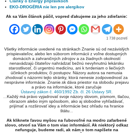
Články o Energy prípravkoch
EKO-DROGÉRIA nie len pre alergikov
Ak sa Vám článok páčil, vopred ďakujeme za jeho zdieľanie:
1 738 pozretí
Všetky informácie uvedené na stránkach Znanie sú od nezávislých
prispievateľov, alebo len súborom informácii z voľne dostupných
domácich a zahraničných zdrojov a za žiadnych okolností
nenavádzajú čitateľov nahrádzať bežnú nevyhnutnú lekársku
starostlivosť, či urgentnú medicínu, ani k tvrdeniam o liečivých
účinkoch produktov, či postupov. Názory autora sa nemusia
zhodovať s názormi tejto stránky, ktorá nenesie zodpovednosť za
nesprávne informácie. Znanie.sk dáva priestor na slobodu prejavu
a právo na informácie, ktoré zaručuje
Ústavný zákon č. 460/1992 Zb. čl. 26 Ústavy SR
.
...Každý má právo vyjadrovať svoje názory slovom, písmom, tlačou,
obrazom alebo iným spôsobom, ako aj slobodne vyhľadávať,
prijímať a rozširovať idey a informácie bez ohľadu na hranice
štátu...
Ak kliknete ľavou myšou na ľubovoľné na modro zafarbené
slovo, otvorí sa Vám o tom viac informácií. Ak niektorý odkaz
nefunguje, budeme radi, ak nám o tom napíšete na