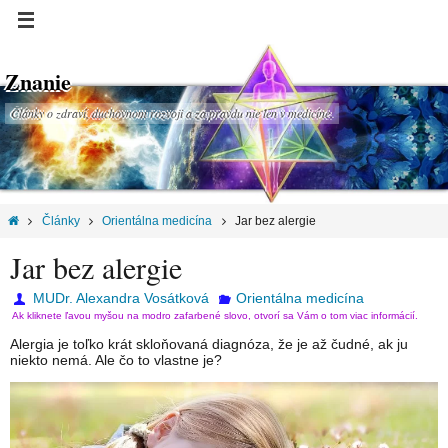
Znanie
Články o zdraví, duchovnom rozvoji a za pravdu nie len v medicíne.
Články
Orientálna medicína
Jar bez alergie
Jar bez alergie
MUDr. Alexandra Vosátková
Orientálna medicína
Ak kliknete ľavou myšou na modro zafarbené slovo, otvorí sa Vám o tom viac informácií.
Alergia je toľko krát skloňovaná diagnóza, že je až čudné, ak ju
niekto nemá. Ale čo to vlastne je?