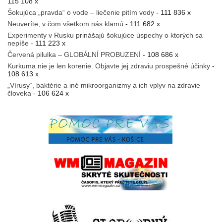
115 108 x
Šokujúca „pravda“ o vode – liečenie pitím vody
- 111 836 x
Neuveríte, v čom všetkom nás klamú
- 111 682 x
Experimenty v Rusku prinášajú šokujúce úspechy o ktorých sa
nepíše
- 111 223 x
Červená pilulka – GLOBÁLNÍ PROBUZENÍ
- 108 686 x
Kurkuma nie je len korenie. Objavte jej zdraviu prospešné účinky
-
108 613 x
„Vírusy“, baktérie a iné mikroorganizmy a ich vplyv na zdravie
človeka
- 106 624 x