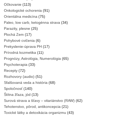
Očkovanie
(113)
Onkologické ochorenia
(91)
Orientálna medicína
(75)
Paleo, low carb, ketogénna strava
(34)
Parazity, plesne
(25)
Plochá Zem
(17)
Pohybové cvičenia
(6)
Prekyslenie-úprava PH
(17)
Prírodná kozmetika
(11)
Prognózy, Astrológia, Numerológia
(65)
Psychoterapia
(33)
Recepty
(72)
Rozhovory (audio)
(51)
Sfalšovaná veda a história
(68)
Spoločnosť
(140)
Štítna žľaza, jód
(13)
Surová strava a šťavy – vitariánstvo (RAW)
(62)
Tehotenstvo, pôrod, antikoncepcia
(21)
Toxické látky a detoxikácia organizmu
(43)