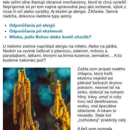
tele veľmi silne štartujú obranné mechanizmy, ktoré to chcú vyriešiť.
Nepríjemné sú pri tom najmä sprievodné javy ako svrbenie, výtok z
nosa či očí alebo vyrážky. Aj ekzém je alergia. Žihľavka. Senná
nádcha, dokonca niektoré typy astmy.
Odporúčania pri alergii
Odporúčania pri ekzémoch
Mlieko, jedlo Bohov alebo koreň chorôb?
U niekoho zistíme napríklad alergiu na mlieko. Alebo na jablká.
Neskôr sa vyvinie ťažkosť s pšenicou, zelerom, mrkvou a
paradajkami, látkami, ktorými sa kŕmia kurence, zemiakmi… A čo
budeme nakoniec jesť?
Zažila som prípad malého
chlapca, ktorý kvôli
ekzému nejedol asi
pätnásť bežných druhov
potravín, nesmel ísť na
slnko, dotknúť sa nohami
hliny, trávy, umyť si ruky
inou než destilovanou
vodou, mal špeciálne
oblečenie. A nikam to
neviedlo. Stále bol
„rozhodený“ prakticky celý.
A tiež som poznala