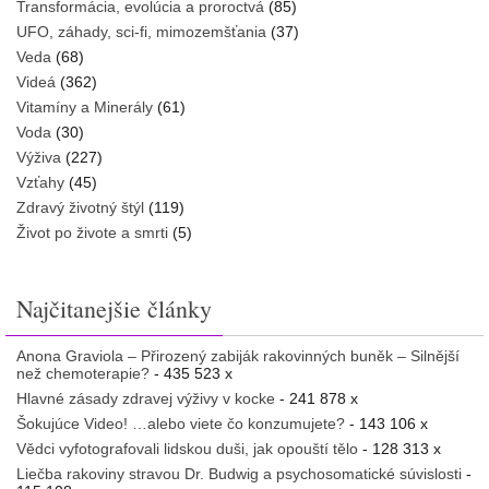
Transformácia, evolúcia a proroctvá
(85)
UFO, záhady, sci-fi, mimozemšťania
(37)
Veda
(68)
Videá
(362)
Vitamíny a Minerály
(61)
Voda
(30)
Výživa
(227)
Vzťahy
(45)
Zdravý životný štýl
(119)
Život po živote a smrti
(5)
Najčitanejšie články
Anona Graviola – Přirozený zabiják rakovinných buněk – Silnější
než chemoterapie?
- 435 523 x
Hlavné zásady zdravej výživy v kocke
- 241 878 x
Šokujúce Video! …alebo viete čo konzumujete?
- 143 106 x
Vědci vyfotografovali lidskou duši, jak opouští tělo
- 128 313 x
Liečba rakoviny stravou Dr. Budwig a psychosomatické súvislosti
-