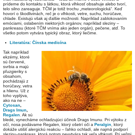
prídeme do kontaktu s látkou, ktorá vlhkosť obsahuje alebo tvorí,
telo silno zareaguje. TČM je totiž trochu „meteorologická“. Keď
hovorí o škodlivinách, reč je o vlhkosti, vetre, suchu, horúčave,
chlade. Existujú však aj ďalšie možnosti. Napríklad zablokovaním
emóciami, oslabením niektorých orgánov, napríklad sleziny –
pankreasu (ktoré TČM vníma ako jeden orgán), pečene, atď. To
všetko potom vytvára typický obraz, ktorý liečime.
Literatúra: Čínska medicína
Tak napríklad
ekzémy, ktoré
sú červené,
svrbia a majú
pľuzgieriky s
obsahom,
pochádzajú z
horúčavy, vetra
a hlienu. Už z
toho vyplýva,
ako na ne –
Cytosan
,
Drags Imun
,
Regalen
. Ak sú
bledé, vynecháme ochladzujúci účinok Drags Imunu. Pri výtoku z
očí, nosa podávame Regalen, ktorý ošetrí oči a
Peralgin
, ktorý
dokáže utišiť alergickú reakciu – ľahko ochladí, ale najmä podporí
slezinu-pankreas, ktorá potom nevytvára tak veľa vlhkosti. Pri veľmi