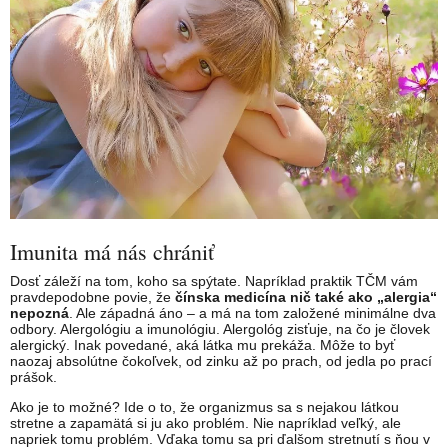
Imunita má nás chrániť
Dosť záleží na tom, koho sa spýtate. Napríklad praktik TČM vám
pravdepodobne povie, že
čínska medicína nič také ako „alergia“
nepozná
. Ale západná áno – a má na tom založené minimálne dva
odbory. Alergológiu a imunológiu. Alergológ zisťuje, na čo je človek
alergický. Inak povedané, aká látka mu prekáža. Môže to byť
naozaj absolútne čokoľvek, od zinku až po prach, od jedla po prací
prášok.
Ako je to možné? Ide o to, že organizmus sa s nejakou látkou
stretne a zapamätá si ju ako problém. Nie napríklad veľký, ale
napriek tomu problém. Vďaka tomu sa pri ďalšom stretnutí s ňou v