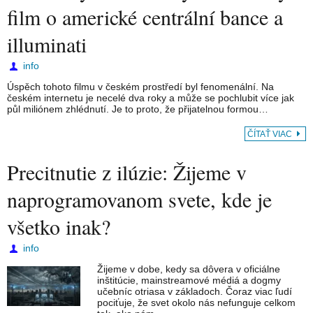
film o americké centrální bance a
illuminati
info
Úspěch tohoto filmu v českém prostředí byl fenomenální. Na
českém internetu je necelé dva roky a může se pochlubit více jak
půl miliónem zhlédnutí. Je to proto, že přijatelnou formou…
ČÍTAŤ VIAC
Precitnutie z ilúzie: Žijeme v
naprogramovanom svete, kde je
všetko inak?
info
Žijeme v dobe, kedy sa dôvera v oficiálne
inštitúcie, mainstreamové médiá a dogmy
učebníc otriasa v základoch. Čoraz viac ľudí
pociťuje, že svet okolo nás nefunguje celkom