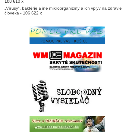
108 610 x
„Vírusy“, baktérie a iné mikroorganizmy a ich vplyv na zdravie
človeka
- 106 622 x