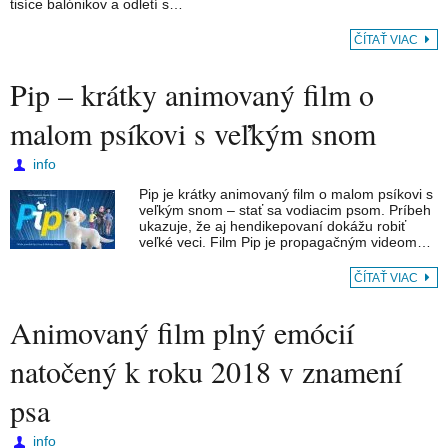
tisíce balónikov a odletí s…
ČÍTAŤ VIAC
Pip – krátky animovaný film o
malom psíkovi s veľkým snom
info
Pip je krátky animovaný film o malom psíkovi s
veľkým snom – stať sa vodiacim psom. Príbeh
ukazuje, že aj hendikepovaní dokážu robiť
veľké veci. Film Pip je propagačným videom…
ČÍTAŤ VIAC
Animovaný film plný emócií
natočený k roku 2018 v znamení
psa
info