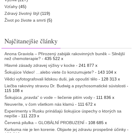
Vzťahy
(45)
Zdravý životný štýl
(119)
Život po živote a smrti
(5)
Najčitanejšie články
Anona Graviola – Přirozený zabiják rakovinných buněk – Silnější
než chemoterapie?
- 435 522 x
Hlavné zásady zdravej výživy v kocke
- 241 877 x
Šokujúce Video! …alebo viete čo konzumujete?
- 143 104 x
Vědci vyfotografovali lidskou duši, jak opouští tělo
- 128 313 x
Liečba rakoviny stravou Dr. Budwig a psychosomatické súvislosti
-
115 108 x
Šokujúca „pravda“ o vode – liečenie pitím vody
- 111 836 x
Neuveríte, v čom všetkom nás klamú
- 111 672 x
Experimenty v Rusku prinášajú šokujúce úspechy o ktorých sa
nepíše
- 111 223 x
Červená pilulka – GLOBÁLNÍ PROBUZENÍ
- 108 685 x
Kurkuma nie je len korenie. Objavte jej zdraviu prospešné účinky
-