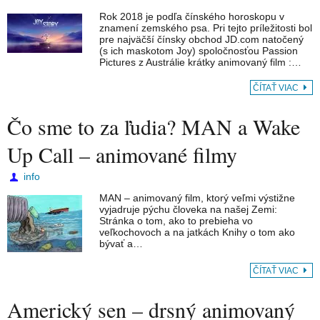
Rok 2018 je podľa čínského horoskopu v
znamení zemského psa. Pri tejto príležitosti bol
pre najväčší čínsky obchod JD.com natočený
(s ich maskotom Joy) spoločnosťou Passion
Pictures z Austrálie krátky animovaný film :…
ČÍTAŤ VIAC
Čo sme to za ľudia? MAN a Wake
Up Call – animované filmy
info
MAN – animovaný film, ktorý veľmi výstižne
vyjadruje pýchu človeka na našej Zemi:
Stránka o tom, ako to prebieha vo
veľkochovoch a na jatkách Knihy o tom ako
bývať a…
ČÍTAŤ VIAC
Americký sen – drsný animovaný