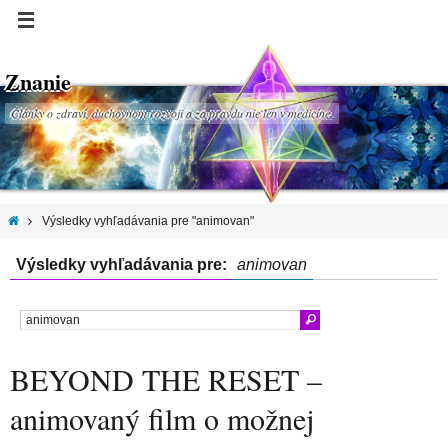
Znanie
Články o zdraví, duchovnom rozvoji a za pravdu nie len v medicíne.
Výsledky vyhľadávania pre "animovan"
Výsledky vyhľadávania pre:
animovan
BEYOND THE RESET –
animovaný film o možnej