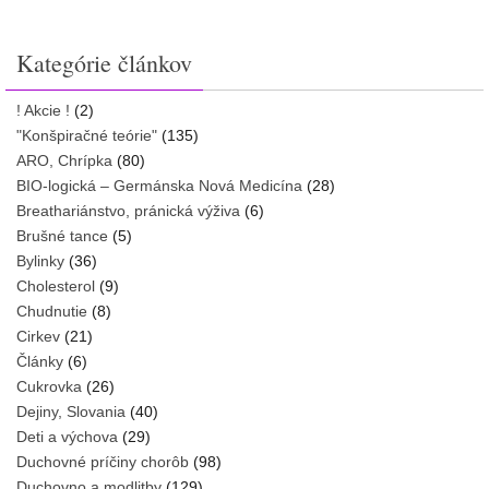
Kategórie článkov
! Akcie !
(2)
"Konšpiračné teórie"
(135)
ARO, Chrípka
(80)
BIO-logická – Germánska Nová Medicína
(28)
Breathariánstvo, pránická výživa
(6)
Brušné tance
(5)
Bylinky
(36)
Cholesterol
(9)
Chudnutie
(8)
Cirkev
(21)
Články
(6)
Cukrovka
(26)
Dejiny, Slovania
(40)
Deti a výchova
(29)
Duchovné príčiny chorôb
(98)
Duchovno a modlitby
(129)