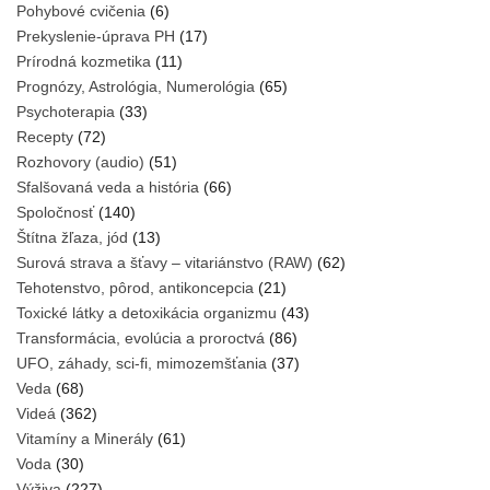
Pohybové cvičenia
(6)
Prekyslenie-úprava PH
(17)
Prírodná kozmetika
(11)
Prognózy, Astrológia, Numerológia
(65)
Psychoterapia
(33)
Recepty
(72)
Rozhovory (audio)
(51)
Sfalšovaná veda a história
(66)
Spoločnosť
(140)
Štítna žľaza, jód
(13)
Surová strava a šťavy – vitariánstvo (RAW)
(62)
Tehotenstvo, pôrod, antikoncepcia
(21)
Toxické látky a detoxikácia organizmu
(43)
Transformácia, evolúcia a proroctvá
(86)
UFO, záhady, sci-fi, mimozemšťania
(37)
Veda
(68)
Videá
(362)
Vitamíny a Minerály
(61)
Voda
(30)
Výživa
(227)