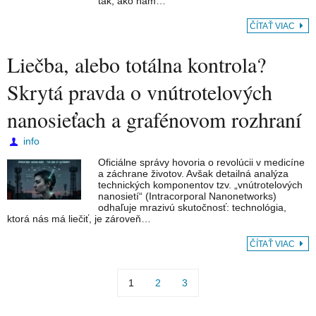
tak, ako nám…
ČÍTAŤ VIAC
Liečba, alebo totálna kontrola?
Skrytá pravda o vnútrotelových
nanosieťach a grafénovom rozhraní
info
Oficiálne správy hovoria o revolúcii v medicíne
a záchrane životov. Avšak detailná analýza
technických komponentov tzv. „vnútrotelových
nanosietí“ (Intracorporal Nanonetworks)
odhaľuje mrazivú skutočnosť: technológia,
ktorá nás má liečiť, je zároveň…
ČÍTAŤ VIAC
1
2
3