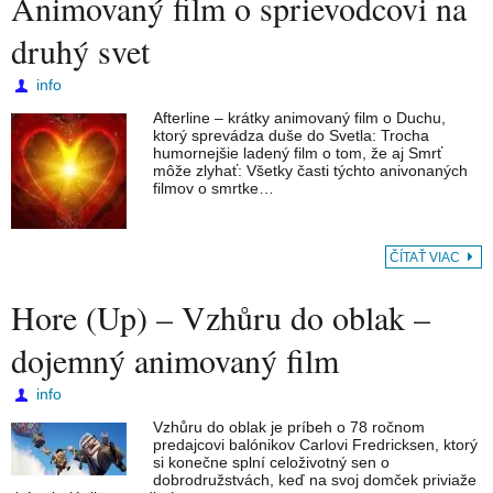
Animovaný film o sprievodcovi na
druhý svet
info
Afterline – krátky animovaný film o Duchu,
ktorý sprevádza duše do Svetla: Trocha
humornejšie ladený film o tom, že aj Smrť
môže zlyhať: Všetky časti týchto anivonaných
filmov o smrtke…
ČÍTAŤ VIAC
Hore (Up) – Vzhůru do oblak –
dojemný animovaný film
info
Vzhůru do oblak je príbeh o 78 ročnom
predajcovi balónikov Carlovi Fredricksen, ktorý
si konečne splní celoživotný sen o
dobrodružstvách, keď na svoj ​​domček priviaže