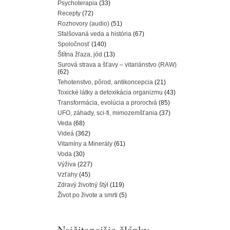
Psychoterapia
(33)
Recepty
(72)
Rozhovory (audio)
(51)
Sfalšovaná veda a história
(67)
Spoločnosť
(140)
Štítna žľaza, jód
(13)
Surová strava a šťavy – vitariánstvo (RAW)
(62)
Tehotenstvo, pôrod, antikoncepcia
(21)
Toxické látky a detoxikácia organizmu
(43)
Transformácia, evolúcia a proroctvá
(85)
UFO, záhady, sci-fi, mimozemšťania
(37)
Veda
(68)
Videá
(362)
Vitamíny a Minerály
(61)
Voda
(30)
Výživa
(227)
Vzťahy
(45)
Zdravý životný štýl
(119)
Život po živote a smrti
(5)
Najčitanejšie články