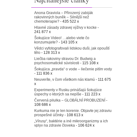
Anona Graviola – Přirozený zabiják
rakovinných buněk – Silnější než
chemoterapie?
- 435 522 x
Hlavné zásady zdravej výživy v kocke
-
241 877 x
Šokujúce Video! …alebo viete čo
konzumujete?
- 143 105 x
Vědci vyfotografovali lidskou duši, jak opouští
tělo
- 128 313 x
Liečba rakoviny stravou Dr. Budwig a
psychosomatické súvislosti
- 115 108 x
Šokujúca „pravda“ o vode – liečenie pitím vody
- 111 836 x
Neuveríte, v čom všetkom nás klamú
- 111 675
x
Experimenty v Rusku prinášajú šokujúce
úspechy o ktorých sa nepíše
- 111 223 x
Červená pilulka – GLOBÁLNÍ PROBUZENÍ
-
108 686 x
Kurkuma nie je len korenie. Objavte jej zdraviu
prospešné účinky
- 108 613 x
„Vírusy“, baktérie a iné mikroorganizmy a ich
vplyv na zdravie človeka
- 106 624 x