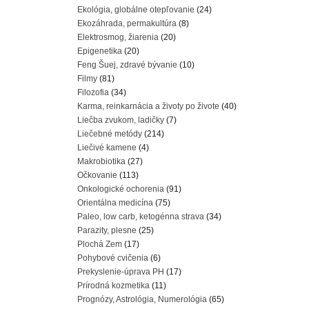
Ekológia, globálne otepľovanie
(24)
Ekozáhrada, permakultúra
(8)
Elektrosmog, žiarenia
(20)
Epigenetika
(20)
Feng Šuej, zdravé bývanie
(10)
Filmy
(81)
Filozofia
(34)
Karma, reinkarnácia a životy po živote
(40)
Liečba zvukom, ladičky
(7)
Liečebné metódy
(214)
Liečivé kamene
(4)
Makrobiotika
(27)
Očkovanie
(113)
Onkologické ochorenia
(91)
Orientálna medicína
(75)
Paleo, low carb, ketogénna strava
(34)
Parazity, plesne
(25)
Plochá Zem
(17)
Pohybové cvičenia
(6)
Prekyslenie-úprava PH
(17)
Prírodná kozmetika
(11)
Prognózy, Astrológia, Numerológia
(65)