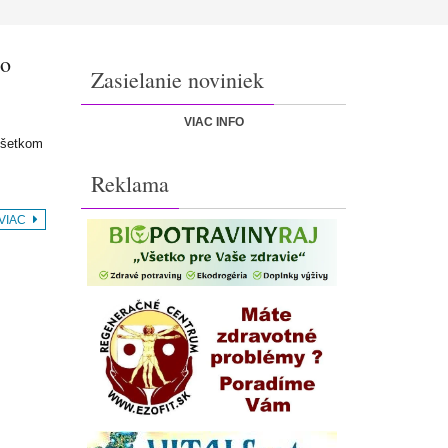
ho
Zasielanie noviniek
VIAC INFO
všetkom
Reklama
 VIAC