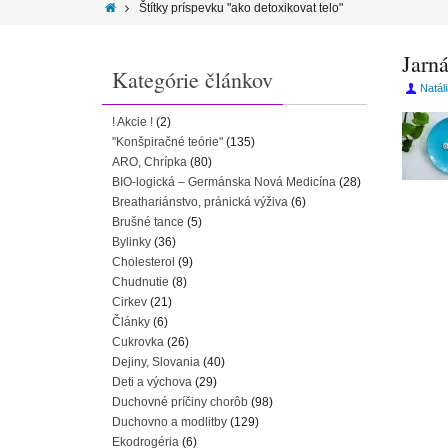
Štítky príspevku "ako detoxikovat telo"
Jarná
Kategórie článkov
Natál
! Akcie !
(2)
"Konšpiračné teórie"
(135)
ARO, Chrípka
(80)
BIO-logická – Germánska Nová Medicína
(28)
Breathariánstvo, pránická výživa
(6)
Brušné tance
(5)
Bylinky
(36)
Cholesterol
(9)
Chudnutie
(8)
Cirkev
(21)
Články
(6)
Cukrovka
(26)
Dejiny, Slovania
(40)
Deti a výchova
(29)
Duchovné príčiny chorôb
(98)
Duchovno a modlitby
(129)
Ekodrogéria
(6)