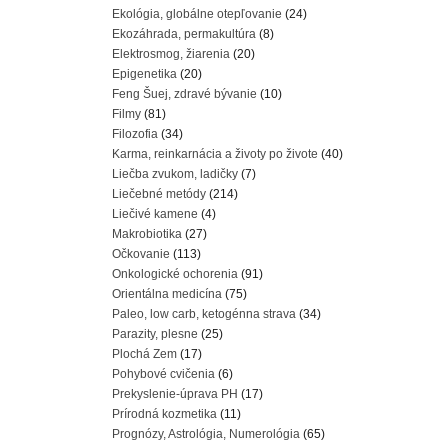
Ekológia, globálne otepľovanie
(24)
Ekozáhrada, permakultúra
(8)
Elektrosmog, žiarenia
(20)
Epigenetika
(20)
Feng Šuej, zdravé bývanie
(10)
Filmy
(81)
Filozofia
(34)
Karma, reinkarnácia a životy po živote
(40)
Liečba zvukom, ladičky
(7)
Liečebné metódy
(214)
Liečivé kamene
(4)
Makrobiotika
(27)
Očkovanie
(113)
Onkologické ochorenia
(91)
Orientálna medicína
(75)
Paleo, low carb, ketogénna strava
(34)
Parazity, plesne
(25)
Plochá Zem
(17)
Pohybové cvičenia
(6)
Prekyslenie-úprava PH
(17)
Prírodná kozmetika
(11)
Prognózy, Astrológia, Numerológia
(65)