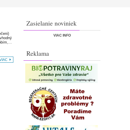
Zasielanie noviniek
ečeni)
VIAC INFO
 vhodný
dobím,…
Reklama
 VIAC