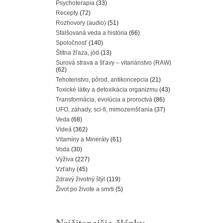
Psychoterapia
(33)
Recepty
(72)
Rozhovory (audio)
(51)
Sfalšovaná veda a história
(66)
Spoločnosť
(140)
Štítna žľaza, jód
(13)
Surová strava a šťavy – vitariánstvo (RAW)
(62)
Tehotenstvo, pôrod, antikoncepcia
(21)
Toxické látky a detoxikácia organizmu
(43)
Transformácia, evolúcia a proroctvá
(86)
UFO, záhady, sci-fi, mimozemšťania
(37)
Veda
(68)
Videá
(362)
Vitamíny a Minerály
(61)
Voda
(30)
Výživa
(227)
Vzťahy
(45)
Zdravý životný štýl
(119)
Život po živote a smrti
(5)
Najčitanejšie články