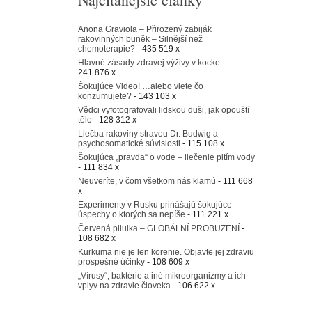
Anona Graviola – Přirozený zabiják
rakovinných buněk – Silnější než
chemoterapie?
- 435 519 x
Hlavné zásady zdravej výživy v kocke
-
241 876 x
Šokujúce Video! …alebo viete čo
konzumujete?
- 143 103 x
Vědci vyfotografovali lidskou duši, jak opouští
tělo
- 128 312 x
Liečba rakoviny stravou Dr. Budwig a
psychosomatické súvislosti
- 115 108 x
Šokujúca „pravda“ o vode – liečenie pitím vody
- 111 834 x
Neuveríte, v čom všetkom nás klamú
- 111 668
x
Experimenty v Rusku prinášajú šokujúce
úspechy o ktorých sa nepíše
- 111 221 x
Červená pilulka – GLOBÁLNÍ PROBUZENÍ
-
108 682 x
Kurkuma nie je len korenie. Objavte jej zdraviu
prospešné účinky
- 108 609 x
„Vírusy“, baktérie a iné mikroorganizmy a ich
vplyv na zdravie človeka
- 106 622 x