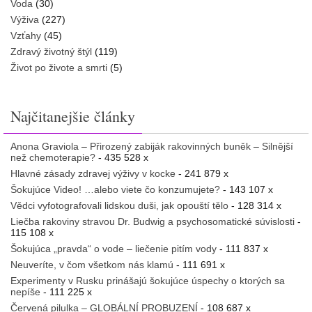
Voda
(30)
Výživa
(227)
Vzťahy
(45)
Zdravý životný štýl
(119)
Život po živote a smrti
(5)
Najčitanejšie články
Anona Graviola – Přirozený zabiják rakovinných buněk – Silnější
než chemoterapie?
- 435 528 x
Hlavné zásady zdravej výživy v kocke
- 241 879 x
Šokujúce Video! …alebo viete čo konzumujete?
- 143 107 x
Vědci vyfotografovali lidskou duši, jak opouští tělo
- 128 314 x
Liečba rakoviny stravou Dr. Budwig a psychosomatické súvislosti
-
115 108 x
Šokujúca „pravda“ o vode – liečenie pitím vody
- 111 837 x
Neuveríte, v čom všetkom nás klamú
- 111 691 x
Experimenty v Rusku prinášajú šokujúce úspechy o ktorých sa
nepíše
- 111 225 x
Červená pilulka – GLOBÁLNÍ PROBUZENÍ
- 108 687 x