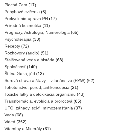
Plochá Zem
(17)
Pohybové cvičenia
(6)
Prekyslenie-úprava PH
(17)
Prírodná kozmetika
(11)
Prognózy, Astrológia, Numerológia
(65)
Psychoterapia
(33)
Recepty
(72)
Rozhovory (audio)
(51)
Sfalšovaná veda a história
(68)
Spoločnosť
(140)
Štítna žľaza, jód
(13)
Surová strava a šťavy – vitariánstvo (RAW)
(62)
Tehotenstvo, pôrod, antikoncepcia
(21)
Toxické látky a detoxikácia organizmu
(43)
Transformácia, evolúcia a proroctvá
(85)
UFO, záhady, sci-fi, mimozemšťania
(37)
Veda
(68)
Videá
(362)
Vitamíny a Minerály
(61)