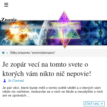
Znanie
Články o zdraví, duchovnom rozvoji a za pravdu nie len v medicíne.
Štítky príspevku "americkýkongres"
Je zopár vecí na tomto svete o
ktorých vám nikto nič nepovie!
Jo Conrad
Je pár věcí, které byste měli o tomto světě vědět a o kterých vám
nikdo nic neřekne, nedozvíte se o nich ve škole a neuslyšíte o nich
ani ve zprávách.…
ČÍTAŤ VIAC