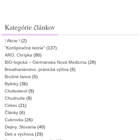
Kategórie článkov
! Akcie !
(2)
"Konšpiračné teórie"
(137)
ARO, Chrípka
(80)
BIO-logická – Germánska Nová Medicína
(28)
Breathariánstvo, pránická výživa
(6)
Brušné tance
(5)
Bylinky
(36)
Cholesterol
(9)
Chudnutie
(8)
Cirkev
(21)
Články
(6)
Cukrovka
(26)
Dejiny, Slovania
(40)
Deti a výchova
(29)