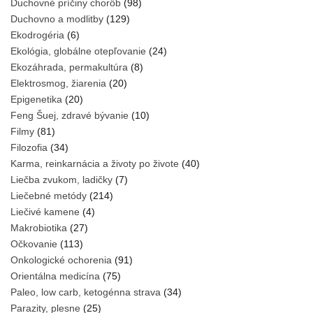
Duchovné príčiny chorôb
(98)
Duchovno a modlitby
(129)
Ekodrogéria
(6)
Ekológia, globálne otepľovanie
(24)
Ekozáhrada, permakultúra
(8)
Elektrosmog, žiarenia
(20)
Epigenetika
(20)
Feng Šuej, zdravé bývanie
(10)
Filmy
(81)
Filozofia
(34)
Karma, reinkarnácia a životy po živote
(40)
Liečba zvukom, ladičky
(7)
Liečebné metódy
(214)
Liečivé kamene
(4)
Makrobiotika
(27)
Očkovanie
(113)
Onkologické ochorenia
(91)
Orientálna medicína
(75)
Paleo, low carb, ketogénna strava
(34)
Parazity, plesne
(25)