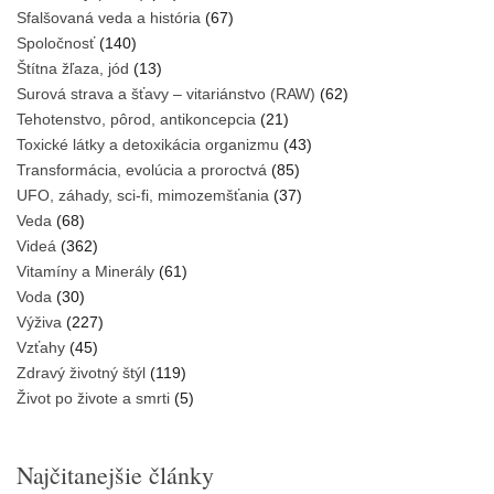
Sfalšovaná veda a história
(67)
Spoločnosť
(140)
Štítna žľaza, jód
(13)
Surová strava a šťavy – vitariánstvo (RAW)
(62)
Tehotenstvo, pôrod, antikoncepcia
(21)
Toxické látky a detoxikácia organizmu
(43)
Transformácia, evolúcia a proroctvá
(85)
UFO, záhady, sci-fi, mimozemšťania
(37)
Veda
(68)
Videá
(362)
Vitamíny a Minerály
(61)
Voda
(30)
Výživa
(227)
Vzťahy
(45)
Zdravý životný štýl
(119)
Život po živote a smrti
(5)
Najčitanejšie články