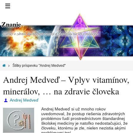
Znanie
Články o zdraví, duchovnom rozvoji a za pravdu nie len v medicíne.
Štítky príspevku "Andrej Medveď"
Andrej Medveď – Vplyv vitamínov,
minerálov, … na zdravie človeka
Andrej Medveď
Andrej Medveď si už mnoho rokov
uvedomoval, že postup riešenia zdravotných
problémov ľudí prostredníctvom štandardnej
školskej medicíny je natoľko nedostačujúci, že
človeku, ktorému je zle, nielen nezistia akými
problémami trpí,…