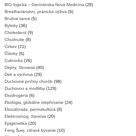
BIO-logická – Germánska Nová Medicína
(28)
Breathariánstvo, pránická výživa
(6)
Brušné tance
(5)
Bylinky
(36)
Cholesterol
(9)
Chudnutie
(8)
Cirkev
(21)
Články
(6)
Cukrovka
(26)
Dejiny, Slovania
(40)
Deti a výchova
(29)
Duchovné príčiny chorôb
(98)
Duchovno a modlitby
(129)
Ekodrogéria
(6)
Ekológia, globálne otepľovanie
(24)
Ekozáhrada, permakultúra
(8)
Elektrosmog, žiarenia
(20)
Epigenetika
(20)
Feng Šuej, zdravé bývanie
(10)