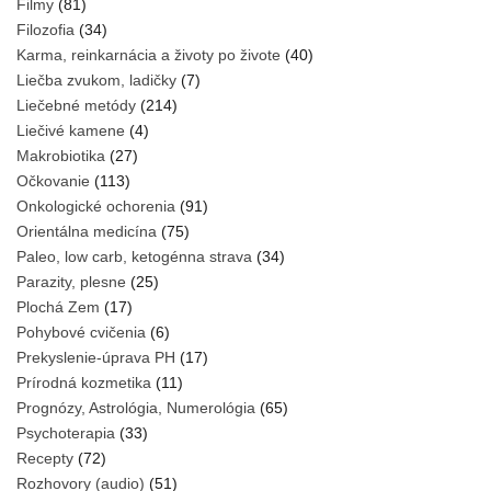
Filmy
(81)
Filozofia
(34)
Karma, reinkarnácia a životy po živote
(40)
Liečba zvukom, ladičky
(7)
Liečebné metódy
(214)
Liečivé kamene
(4)
Makrobiotika
(27)
Očkovanie
(113)
Onkologické ochorenia
(91)
Orientálna medicína
(75)
Paleo, low carb, ketogénna strava
(34)
Parazity, plesne
(25)
Plochá Zem
(17)
Pohybové cvičenia
(6)
Prekyslenie-úprava PH
(17)
Prírodná kozmetika
(11)
Prognózy, Astrológia, Numerológia
(65)
Psychoterapia
(33)
Recepty
(72)
Rozhovory (audio)
(51)