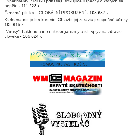
Experimenty v Rusku prinášajú šokujúce úspechy o ktorých sa
nepíše
- 111 223 x
Červená pilulka – GLOBÁLNÍ PROBUZENÍ
- 108 687 x
Kurkuma nie je len korenie. Objavte jej zdraviu prospešné účinky
-
108 615 x
„Vírusy“, baktérie a iné mikroorganizmy a ich vplyv na zdravie
človeka
- 106 624 x