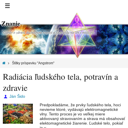
Znanie
Články o zdraví, duchovnom rozvoji a za pravdu nie len v medicíne.
Štítky príspevku "Angstrom"
Radiácia ľudského tela, potravín a
zdravie
Ján Šido
Predpokladáme, že prvky ľudského tela, hoci
nevieme ktoré, vydávajú elektromagnetické
vlny. Tento proces je vo veľkej miere
aktivovaný stravovaním a strava má obsahovať
elektomagnetické žiarenie. Ľudské telo, pokiaľ
je v…