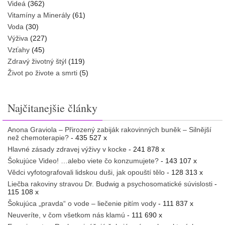
Videá
(362)
Vitamíny a Minerály
(61)
Voda
(30)
Výživa
(227)
Vzťahy
(45)
Zdravý životný štýl
(119)
Život po živote a smrti
(5)
Najčitanejšie články
Anona Graviola – Přirozený zabiják rakovinných buněk – Silnější
než chemoterapie?
- 435 527 x
Hlavné zásady zdravej výživy v kocke
- 241 878 x
Šokujúce Video! …alebo viete čo konzumujete?
- 143 107 x
Vědci vyfotografovali lidskou duši, jak opouští tělo
- 128 313 x
Liečba rakoviny stravou Dr. Budwig a psychosomatické súvislosti
-
115 108 x
Šokujúca „pravda“ o vode – liečenie pitím vody
- 111 837 x
Neuveríte, v čom všetkom nás klamú
- 111 690 x