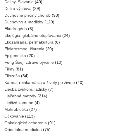
Dejiny, Slovania
(40)
Deti a výchova
(29)
Duchovné príčiny chorôb
(98)
Duchovno a modlitby
(129)
Ekodrogéria
(6)
Ekológia, globálne otepľovanie
(24)
Ekozáhrada, permakultúra
(8)
Elektrosmog, žiarenia
(20)
Epigenetika
(20)
Feng Šuej, zdravé bývanie
(10)
Filmy
(81)
Filozofia
(34)
Karma, reinkarnácia a životy po živote
(40)
Liečba zvukom, ladičky
(7)
Liečebné metódy
(214)
Liečivé kamene
(4)
Makrobiotika
(27)
Očkovanie
(113)
Onkologické ochorenia
(91)
Orientálna medicína
(75)