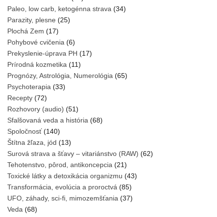
Paleo, low carb, ketogénna strava
(34)
Parazity, plesne
(25)
Plochá Zem
(17)
Pohybové cvičenia
(6)
Prekyslenie-úprava PH
(17)
Prírodná kozmetika
(11)
Prognózy, Astrológia, Numerológia
(65)
Psychoterapia
(33)
Recepty
(72)
Rozhovory (audio)
(51)
Sfalšovaná veda a história
(68)
Spoločnosť
(140)
Štítna žľaza, jód
(13)
Surová strava a šťavy – vitariánstvo (RAW)
(62)
Tehotenstvo, pôrod, antikoncepcia
(21)
Toxické látky a detoxikácia organizmu
(43)
Transformácia, evolúcia a proroctvá
(85)
UFO, záhady, sci-fi, mimozemšťania
(37)
Veda
(68)