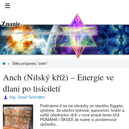
Znanie
Články o zdraví, duchovnom rozvoji a za pravdu nie len v medicíne.
Štítky príspevku "ankh"
Anch (Nilský kříž) – Energie ve
dlani po tisíciletí
Ing. Josef Schrötter
Podíváme-li se na obrázky ze starého Egypta,
zjístíme, že všichni bohové, panovníci, kněží a
vyšší úřednictvo drží v ruce právě tento kříž.
POMÁHÁ I ŠKODÍ Je nutné si povšimnout
způsobu…