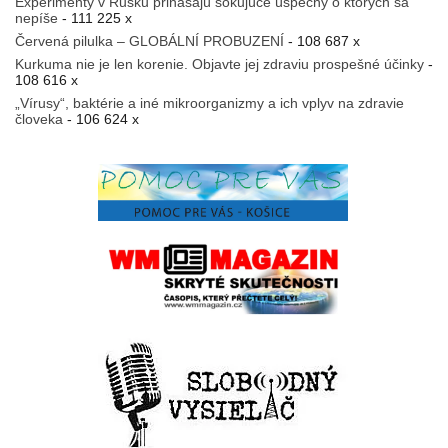
Experimenty v Rusku prinášajú šokujúce úspechy o ktorých sa
nepíše
- 111 225 x
Červená pilulka – GLOBÁLNÍ PROBUZENÍ
- 108 687 x
Kurkuma nie je len korenie. Objavte jej zdraviu prospešné účinky
-
108 616 x
„Vírusy“, baktérie a iné mikroorganizmy a ich vplyv na zdravie
človeka
- 106 624 x