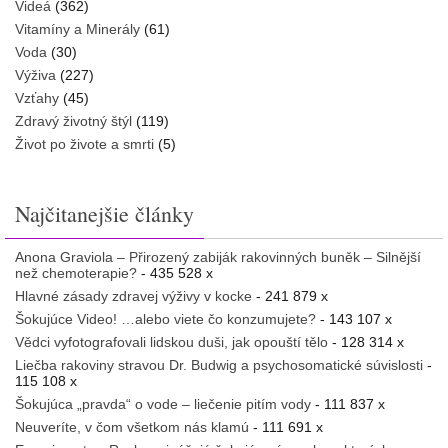
Videá
(362)
Vitamíny a Minerály
(61)
Voda
(30)
Výživa
(227)
Vzťahy
(45)
Zdravý životný štýl
(119)
Život po živote a smrti
(5)
Najčitanejšie články
Anona Graviola – Přirozený zabiják rakovinných buněk – Silnější
než chemoterapie?
- 435 528 x
Hlavné zásady zdravej výživy v kocke
- 241 879 x
Šokujúce Video! …alebo viete čo konzumujete?
- 143 107 x
Vědci vyfotografovali lidskou duši, jak opouští tělo
- 128 314 x
Liečba rakoviny stravou Dr. Budwig a psychosomatické súvislosti
-
115 108 x
Šokujúca „pravda“ o vode – liečenie pitím vody
- 111 837 x
Neuveríte, v čom všetkom nás klamú
- 111 691 x