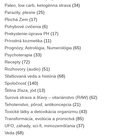
Paleo, low carb, ketogénna strava
(34)
Parazity, plesne
(25)
Plochá Zem
(17)
Pohybové cvičenia
(6)
Prekyslenie-úprava PH
(17)
Prírodná kozmetika
(11)
Prognózy, Astrológia, Numerológia
(65)
Psychoterapia
(33)
Recepty
(72)
Rozhovory (audio)
(51)
Sfalšovaná veda a história
(68)
Spoločnosť
(140)
Štítna žľaza, jód
(13)
Surová strava a šťavy – vitariánstvo (RAW)
(62)
Tehotenstvo, pôrod, antikoncepcia
(21)
Toxické látky a detoxikácia organizmu
(43)
Transformácia, evolúcia a proroctvá
(85)
UFO, záhady, sci-fi, mimozemšťania
(37)
Veda
(68)