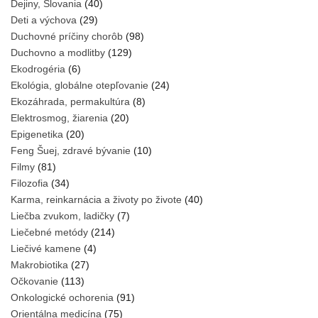
Dejiny, Slovania
(40)
Deti a výchova
(29)
Duchovné príčiny chorôb
(98)
Duchovno a modlitby
(129)
Ekodrogéria
(6)
Ekológia, globálne otepľovanie
(24)
Ekozáhrada, permakultúra
(8)
Elektrosmog, žiarenia
(20)
Epigenetika
(20)
Feng Šuej, zdravé bývanie
(10)
Filmy
(81)
Filozofia
(34)
Karma, reinkarnácia a životy po živote
(40)
Liečba zvukom, ladičky
(7)
Liečebné metódy
(214)
Liečivé kamene
(4)
Makrobiotika
(27)
Očkovanie
(113)
Onkologické ochorenia
(91)
Orientálna medicína
(75)