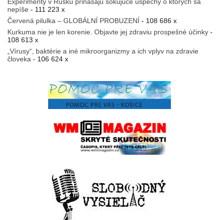
Experimenty v Rusku prinášajú šokujúce úspechy o ktorých sa
nepíše
- 111 223 x
Červená pilulka – GLOBÁLNÍ PROBUZENÍ
- 108 686 x
Kurkuma nie je len korenie. Objavte jej zdraviu prospešné účinky
-
108 613 x
„Vírusy“, baktérie a iné mikroorganizmy a ich vplyv na zdravie
človeka
- 106 624 x