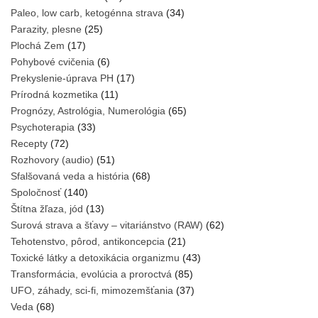
Paleo, low carb, ketogénna strava
(34)
Parazity, plesne
(25)
Plochá Zem
(17)
Pohybové cvičenia
(6)
Prekyslenie-úprava PH
(17)
Prírodná kozmetika
(11)
Prognózy, Astrológia, Numerológia
(65)
Psychoterapia
(33)
Recepty
(72)
Rozhovory (audio)
(51)
Sfalšovaná veda a história
(68)
Spoločnosť
(140)
Štítna žľaza, jód
(13)
Surová strava a šťavy – vitariánstvo (RAW)
(62)
Tehotenstvo, pôrod, antikoncepcia
(21)
Toxické látky a detoxikácia organizmu
(43)
Transformácia, evolúcia a proroctvá
(85)
UFO, záhady, sci-fi, mimozemšťania
(37)
Veda
(68)