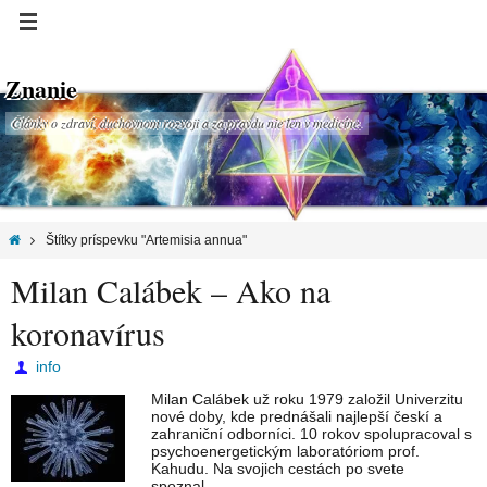
Znanie
Články o zdraví, duchovnom rozvoji a za pravdu nie len v medicíne.
Štítky príspevku "Artemisia annua"
Milan Calábek – Ako na
koronavírus
info
Milan Calábek už roku 1979 založil Univerzitu
nové doby, kde prednášali najlepší českí a
zahraniční odborníci. 10 rokov spolupracoval s
psychoenergetickým laboratóriom prof.
Kahudu. Na svojich cestách po svete
spoznal…