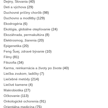
Dejiny, Slovania
(40)
Deti a výchova
(29)
Duchovné príčiny chorôb
(98)
Duchovno a modlitby
(129)
Ekodrogéria
(6)
Ekológia, globálne otepľovanie
(24)
Ekozáhrada, permakultúra
(8)
Elektrosmog, žiarenia
(20)
Epigenetika
(20)
Feng Šuej, zdravé bývanie
(10)
Filmy
(81)
Filozofia
(34)
Karma, reinkarnácia a životy po živote
(40)
Liečba zvukom, ladičky
(7)
Liečebné metódy
(214)
Liečivé kamene
(4)
Makrobiotika
(27)
Očkovanie
(113)
Onkologické ochorenia
(91)
Orientálna medicína
(75)