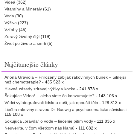
Videá
(362)
Vitamíny a Minerály
(61)
Voda
(30)
Výživa
(227)
Vzťahy
(45)
Zdravý životný štýl
(119)
Život po živote a smrti
(5)
Najčitanejšie články
Anona Graviola – Přirozený zabiják rakovinných buněk – Silnější
než chemoterapie?
- 435 523 x
Hlavné zásady zdravej výživy v kocke
- 241 878 x
Šokujúce Video! …alebo viete čo konzumujete?
- 143 106 x
Vědci vyfotografovali lidskou duši, jak opouští tělo
- 128 313 x
Liečba rakoviny stravou Dr. Budwig a psychosomatické súvislosti
-
115 108 x
Šokujúca „pravda“ o vode – liečenie pitím vody
- 111 836 x
Neuveríte, v čom všetkom nás klamú
- 111 682 x