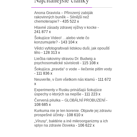
Anona Graviola – Přirozený zabiják
rakovinných buněk – Silnější než
chemoterapie?
- 435 522 x
Hlavné zásady zdravej výživy v kocke
-
241 877 x
Šokujúce Video! …alebo viete čo
konzumujete?
- 143 104 x
Vědci vyfotografovali lidskou duši, jak opouští
tělo
- 128 313 x
Liečba rakoviny stravou Dr. Budwig a
psychosomatické súvislosti
- 115 108 x
Šokujúca „pravda“ o vode – liečenie pitím vody
- 111 836 x
Neuveríte, v čom všetkom nás klamú
- 111 672
x
Experimenty v Rusku prinášajú šokujúce
úspechy o ktorých sa nepíše
- 111 223 x
Červená pilulka – GLOBÁLNÍ PROBUZENÍ
-
108 685 x
Kurkuma nie je len korenie. Objavte jej zdraviu
prospešné účinky
- 108 610 x
„Vírusy“, baktérie a iné mikroorganizmy a ich
vplyv na zdravie človeka
- 106 622 x