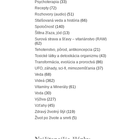
Psychoterapia
(33)
Recepty
(72)
Rozhovory (audio)
(51)
Sfalšovaná veda a história
(66)
Spoločnosť
(140)
Štítna žľaza, jód
(13)
Surová strava a šťavy – vitariánstvo (RAW)
(62)
Tehotenstvo, pôrod, antikoncepcia
(21)
Toxické látky a detoxikácia organizmu
(43)
Transformácia, evolúcia a proroctvá
(86)
UFO, záhady, sci-fi, mimozemšťania
(37)
Veda
(68)
Videá
(362)
Vitamíny a Minerály
(61)
Voda
(30)
Výživa
(227)
Vzťahy
(45)
Zdravý životný štýl
(119)
Život po živote a smrti
(5)
Najčitanejšie články