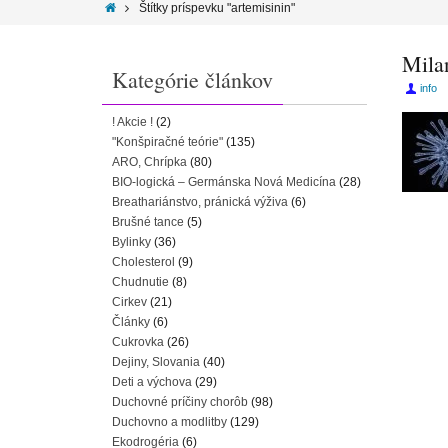
Štítky príspevku "artemisinin"
Mila
Kategórie článkov
info
! Akcie !
(2)
"Konšpiračné teórie"
(135)
ARO, Chrípka
(80)
BIO-logická – Germánska Nová Medicína
(28)
Breathariánstvo, pránická výživa
(6)
Brušné tance
(5)
Bylinky
(36)
Cholesterol
(9)
Chudnutie
(8)
Cirkev
(21)
Články
(6)
Cukrovka
(26)
Dejiny, Slovania
(40)
Deti a výchova
(29)
Duchovné príčiny chorôb
(98)
Duchovno a modlitby
(129)
Ekodrogéria
(6)