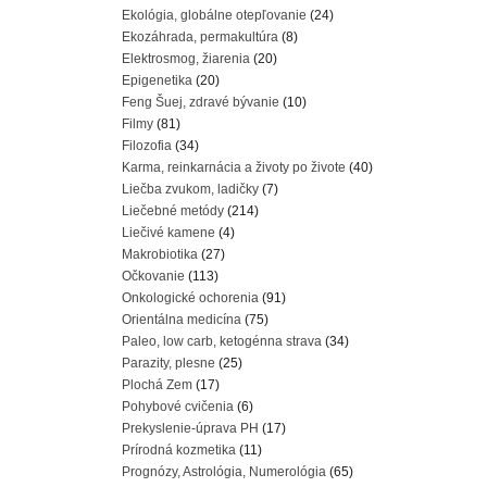
Ekológia, globálne otepľovanie
(24)
Ekozáhrada, permakultúra
(8)
Elektrosmog, žiarenia
(20)
Epigenetika
(20)
Feng Šuej, zdravé bývanie
(10)
Filmy
(81)
Filozofia
(34)
Karma, reinkarnácia a životy po živote
(40)
Liečba zvukom, ladičky
(7)
Liečebné metódy
(214)
Liečivé kamene
(4)
Makrobiotika
(27)
Očkovanie
(113)
Onkologické ochorenia
(91)
Orientálna medicína
(75)
Paleo, low carb, ketogénna strava
(34)
Parazity, plesne
(25)
Plochá Zem
(17)
Pohybové cvičenia
(6)
Prekyslenie-úprava PH
(17)
Prírodná kozmetika
(11)
Prognózy, Astrológia, Numerológia
(65)