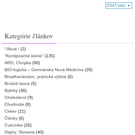
ČÍTAŤ VIAC
Kategórie článkov
! Akcie !
(2)
"Konšpiračné teórie"
(135)
ARO, Chrípka
(80)
BIO-logická – Germánska Nová Medicína
(28)
Breathariánstvo, pránická výživa
(6)
Brušné tance
(5)
Bylinky
(36)
Cholesterol
(9)
Chudnutie
(8)
Cirkev
(21)
Články
(6)
Cukrovka
(26)
Dejiny, Slovania
(40)