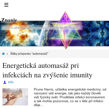
Znanie
Články o zdraví, duchovnom rozvoji a za pravdu nie len v medicíne.
Štítky príspevku "automasáž"
Energetická automasáž pri
infekciách na zvýšenie imunity
info
Prune Harris, učitelka energetické medicíny, od
narození vidí energie, tak jako každý člověk
vidí fyzický svět. Prodělala infekci koronavirem
a tak mohla pozorovat, co se v těle při infekci
děje…