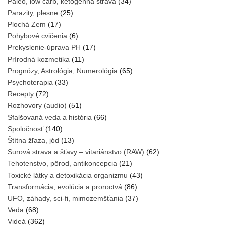
Paleo, low carb, ketogénna strava
(34)
Parazity, plesne
(25)
Plochá Zem
(17)
Pohybové cvičenia
(6)
Prekyslenie-úprava PH
(17)
Prírodná kozmetika
(11)
Prognózy, Astrológia, Numerológia
(65)
Psychoterapia
(33)
Recepty
(72)
Rozhovory (audio)
(51)
Sfalšovaná veda a história
(66)
Spoločnosť
(140)
Štítna žľaza, jód
(13)
Surová strava a šťavy – vitariánstvo (RAW)
(62)
Tehotenstvo, pôrod, antikoncepcia
(21)
Toxické látky a detoxikácia organizmu
(43)
Transformácia, evolúcia a proroctvá
(86)
UFO, záhady, sci-fi, mimozemšťania
(37)
Veda
(68)
Videá
(362)