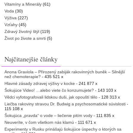
Vitamíny a Minerály
(61)
Voda
(30)
Výživa
(227)
Vzťahy
(45)
Zdravý životný štýl
(119)
Život po živote a smrti
(5)
Najčitanejšie články
Anona Graviola – Přirozený zabiják rakovinných buněk – Silnější
než chemoterapie?
- 435 521 x
Hlavné zásady zdravej výživy v kocke
- 241 877 x
Šokujúce Video! …alebo viete čo konzumujete?
- 143 103 x
Vědci vyfotografovali lidskou duši, jak opouští tělo
- 128 313 x
Liečba rakoviny stravou Dr. Budwig a psychosomatické súvislosti
-
115 108 x
Šokujúca „pravda“ o vode – liečenie pitím vody
- 111 835 x
Neuveríte, v čom všetkom nás klamú
- 111 671 x
Experimenty v Rusku prinášajú šokujúce úspechy o ktorých sa