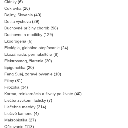
Články
(6)
Cukrovka
(26)
Dejiny, Slovania
(40)
Deti a výchova
(29)
Duchovné príčiny chorôb
(98)
Duchovno a modlitby
(129)
Ekodrogéria
(6)
Ekológia, globálne otepľovanie
(24)
Ekozáhrada, permakultúra
(8)
Elektrosmog, žiarenia
(20)
Epigenetika
(20)
Feng Šuej, zdravé bývanie
(10)
Filmy
(81)
Filozofia
(34)
Karma, reinkarnácia a životy po živote
(40)
Liečba zvukom, ladičky
(7)
Liečebné metódy
(214)
Liečivé kamene
(4)
Makrobiotika
(27)
Očkovanie
(113)