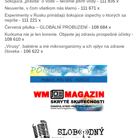
Šokujúca „pravda“ o vode – liečenie pitím vody
- 111 835 x
Neuveríte, v čom všetkom nás klamú
- 111 671 x
Experimenty v Rusku prinášajú šokujúce úspechy o ktorých sa
nepíše
- 111 221 x
Červená pilulka – GLOBÁLNÍ PROBUZENÍ
- 108 684 x
Kurkuma nie je len korenie. Objavte jej zdraviu prospešné účinky
-
108 610 x
„Vírusy“, baktérie a iné mikroorganizmy a ich vplyv na zdravie
človeka
- 106 622 x