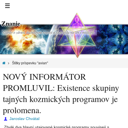
Znanie
Články o zdraví, duchovnom rozvoji a za pravdu nie len v medicíne.
Štítky príspevku "avian"
NOVÝ INFORMÁTOR
PROMLUVIL: Existence skupiny
tajných kozmických programov je
prolomena.
Jaroslav Chvátal
Zbylé dva hlavní utajované kosmické programy souvisejí s