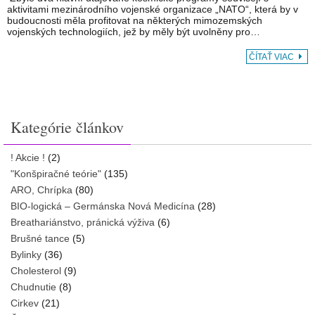
aktivitami mezinárodního vojenské organizace „NATO“, která by v
budoucnosti měla profitovat na některých mimozemských
vojenských technologiích, jež by měly být uvolněny pro…
ČÍTAŤ VIAC
Kategórie článkov
! Akcie !
(2)
"Konšpiračné teórie"
(135)
ARO, Chrípka
(80)
BIO-logická – Germánska Nová Medicína
(28)
Breathariánstvo, pránická výživa
(6)
Brušné tance
(5)
Bylinky
(36)
Cholesterol
(9)
Chudnutie
(8)
Cirkev
(21)