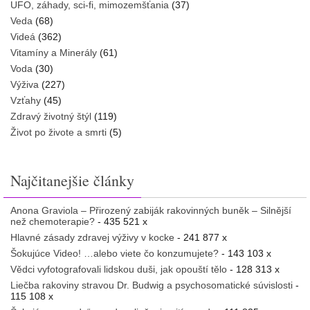
UFO, záhady, sci-fi, mimozemšťania
(37)
Veda
(68)
Videá
(362)
Vitamíny a Minerály
(61)
Voda
(30)
Výživa
(227)
Vzťahy
(45)
Zdravý životný štýl
(119)
Život po živote a smrti
(5)
Najčitanejšie články
Anona Graviola – Přirozený zabiják rakovinných buněk – Silnější
než chemoterapie?
- 435 521 x
Hlavné zásady zdravej výživy v kocke
- 241 877 x
Šokujúce Video! …alebo viete čo konzumujete?
- 143 103 x
Vědci vyfotografovali lidskou duši, jak opouští tělo
- 128 313 x
Liečba rakoviny stravou Dr. Budwig a psychosomatické súvislosti
-
115 108 x