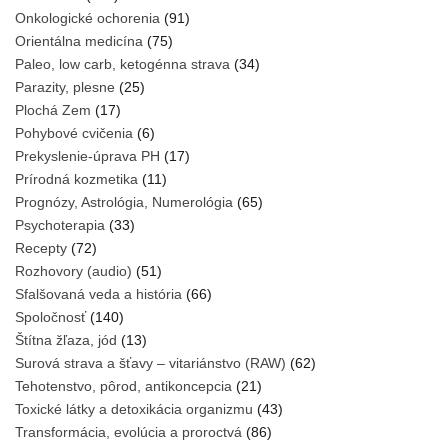
Onkologické ochorenia
(91)
Orientálna medicína
(75)
Paleo, low carb, ketogénna strava
(34)
Parazity, plesne
(25)
Plochá Zem
(17)
Pohybové cvičenia
(6)
Prekyslenie-úprava PH
(17)
Prírodná kozmetika
(11)
Prognózy, Astrológia, Numerológia
(65)
Psychoterapia
(33)
Recepty
(72)
Rozhovory (audio)
(51)
Sfalšovaná veda a história
(66)
Spoločnosť
(140)
Štítna žľaza, jód
(13)
Surová strava a šťavy – vitariánstvo (RAW)
(62)
Tehotenstvo, pôrod, antikoncepcia
(21)
Toxické látky a detoxikácia organizmu
(43)
Transformácia, evolúcia a proroctvá
(86)