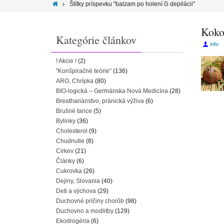
Štítky príspevku "balzam po holení či depilácii"
Kokos
Kategórie článkov
info
! Akcie !
(2)
"Konšpiračné teórie"
(136)
ARO, Chrípka
(80)
BIO-logická – Germánska Nová Medicína
(28)
Breathariánstvo, pránická výživa
(6)
Brušné tance
(5)
Bylinky
(36)
Cholesterol
(9)
Chudnutie
(8)
Cirkev
(21)
Články
(6)
Cukrovka
(26)
Dejiny, Slovania
(40)
Deti a výchova
(29)
Duchovné príčiny chorôb
(98)
Duchovno a modlitby
(129)
Ekodrogéria
(6)