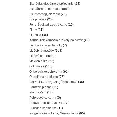
Ekológia, globálne otepľovanie
(24)
Ekozáhrada, permakultúra
(8)
Elektrosmog, žiarenia
(20)
Epigenetika
(20)
Feng Šuej, zdravé bývanie
(10)
Filmy
(81)
Filozofia
(34)
Karma, reinkarnácia a životy po živote
(40)
Liečba zvukom, ladičky
(7)
Liečebné metódy
(214)
Liečivé kamene
(4)
Makrobiotika
(27)
Očkovanie
(113)
Onkologické ochorenia
(91)
Orientálna medicína
(75)
Paleo, low carb, ketogénna strava
(34)
Parazity, plesne
(25)
Plochá Zem
(17)
Pohybové cvičenia
(6)
Prekyslenie-úprava PH
(17)
Prírodná kozmetika
(11)
Prognózy, Astrológia, Numerológia
(65)