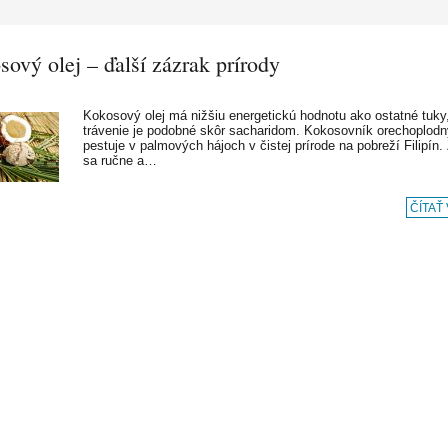
ový olej – ďalší zázrak prírody
Kokosový olej má nižšiu energetickú hodnotu ako ostatné tuky
trávenie je podobné skôr sacharidom. Kokosovník orechoplodn
pestuje v palmových hájoch v čistej prírode na pobreží Filipín.
sa ručne a…
ČÍTAŤ