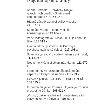
Anona Graviola – Přirozený zabiják
rakovinných buněk – Silnější než
chemoterapie?
- 435 522 x
Hlavné zásady zdravej výživy v kocke
-
241 877 x
Šokujúce Video! …alebo viete čo
konzumujete?
- 143 104 x
Vědci vyfotografovali lidskou duši, jak opouští
tělo
- 128 313 x
Liečba rakoviny stravou Dr. Budwig a
psychosomatické súvislosti
- 115 108 x
Šokujúca „pravda“ o vode – liečenie pitím vody
- 111 836 x
Neuveríte, v čom všetkom nás klamú
- 111 672
x
Experimenty v Rusku prinášajú šokujúce
úspechy o ktorých sa nepíše
- 111 223 x
Červená pilulka – GLOBÁLNÍ PROBUZENÍ
-
108 685 x
Kurkuma nie je len korenie. Objavte jej zdraviu
prospešné účinky
- 108 611 x
„Vírusy“, baktérie a iné mikroorganizmy a ich
vplyv na zdravie človeka
- 106 622 x