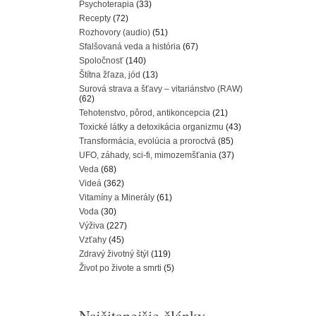
Psychoterapia
(33)
Recepty
(72)
Rozhovory (audio)
(51)
Sfalšovaná veda a história
(67)
Spoločnosť
(140)
Štítna žľaza, jód
(13)
Surová strava a šťavy – vitariánstvo (RAW)
(62)
Tehotenstvo, pôrod, antikoncepcia
(21)
Toxické látky a detoxikácia organizmu
(43)
Transformácia, evolúcia a proroctvá
(85)
UFO, záhady, sci-fi, mimozemšťania
(37)
Veda
(68)
Videá
(362)
Vitamíny a Minerály
(61)
Voda
(30)
Výživa
(227)
Vzťahy
(45)
Zdravý životný štýl
(119)
Život po živote a smrti
(5)
Najčitanejšie články