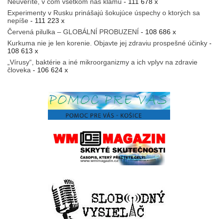
Neuveríte, v čom všetkom nás klamú
- 111 678 x
Experimenty v Rusku prinášajú šokujúce úspechy o ktorých sa
nepíše
- 111 223 x
Červená pilulka – GLOBÁLNÍ PROBUZENÍ
- 108 686 x
Kurkuma nie je len korenie. Objavte jej zdraviu prospešné účinky
-
108 613 x
„Vírusy“, baktérie a iné mikroorganizmy a ich vplyv na zdravie
človeka
- 106 624 x