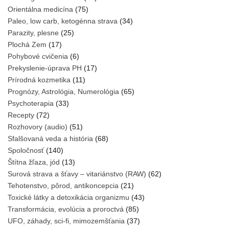
Orientálna medicína
(75)
Paleo, low carb, ketogénna strava
(34)
Parazity, plesne
(25)
Plochá Zem
(17)
Pohybové cvičenia
(6)
Prekyslenie-úprava PH
(17)
Prírodná kozmetika
(11)
Prognózy, Astrológia, Numerológia
(65)
Psychoterapia
(33)
Recepty
(72)
Rozhovory (audio)
(51)
Sfalšovaná veda a história
(68)
Spoločnosť
(140)
Štítna žľaza, jód
(13)
Surová strava a šťavy – vitariánstvo (RAW)
(62)
Tehotenstvo, pôrod, antikoncepcia
(21)
Toxické látky a detoxikácia organizmu
(43)
Transformácia, evolúcia a proroctvá
(85)
UFO, záhady, sci-fi, mimozemšťania
(37)