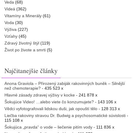
Veda
(68)
Videá
(362)
Vitamíny a Minerály
(61)
Voda
(30)
Výživa
(227)
Vzťahy
(45)
Zdravý životný štýl
(119)
Život po živote a smrti
(5)
Najčitanejšie články
Anona Graviola – Přirozený zabiják rakovinných buněk – Silnější
než chemoterapie?
- 435 523 x
Hlavné zásady zdravej výživy v kocke
- 241 878 x
Šokujúce Video! …alebo viete čo konzumujete?
- 143 106 x
Vědci vyfotografovali lidskou duši, jak opouští tělo
- 128 313 x
Liečba rakoviny stravou Dr. Budwig a psychosomatické súvislosti
-
115 108 x
Šokujúca „pravda“ o vode – liečenie pitím vody
- 111 836 x