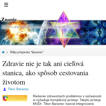
Znanie
Články o zdraví, duchovnom rozvoji a za pravdu nie len v medicíne.
Štítky príspevku "Baranec"
Zdravie nie je tak ani cieľová
stanica, ako spôsob cestovania
životom
Tibor Baranec
Riešenie zdravotných problémov v súčasnosti
si vyžaduje komplexný prístup. Takýto prístup
MUDr. Tibor Baranec nazval integrovaná