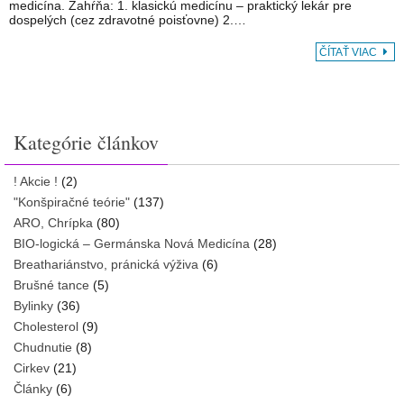
medicína. Zahŕňa: 1. klasickú medicínu – praktický lekár pre
dospelých (cez zdravotné poisťovne) 2.…
ČÍTAŤ VIAC
Kategórie článkov
! Akcie !
(2)
"Konšpiračné teórie"
(137)
ARO, Chrípka
(80)
BIO-logická – Germánska Nová Medicína
(28)
Breathariánstvo, pránická výživa
(6)
Brušné tance
(5)
Bylinky
(36)
Cholesterol
(9)
Chudnutie
(8)
Cirkev
(21)
Články
(6)