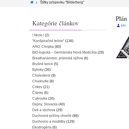
Štítky príspevku "Bilderberg"
Plán 
Kategórie článkov
info
! Akcie !
(2)
"Konšpiračné teórie"
(136)
ARO, Chrípka
(80)
BIO-logická – Germánska Nová Medicína
(28)
Breathariánstvo, pránická výživa
(6)
Brušné tance
(5)
Bylinky
(36)
Cholesterol
(9)
Chudnutie
(8)
Cirkev
(21)
Články
(6)
Cukrovka
(26)
Dejiny, Slovania
(40)
Deti a výchova
(29)
Duchovné príčiny chorôb
(98)
Duchovno a modlitby
(129)
Ekodrogéria
(6)