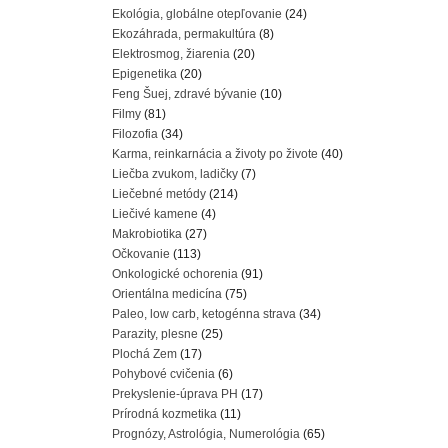
Ekológia, globálne otepľovanie
(24)
Ekozáhrada, permakultúra
(8)
Elektrosmog, žiarenia
(20)
Epigenetika
(20)
Feng Šuej, zdravé bývanie
(10)
Filmy
(81)
Filozofia
(34)
Karma, reinkarnácia a životy po živote
(40)
Liečba zvukom, ladičky
(7)
Liečebné metódy
(214)
Liečivé kamene
(4)
Makrobiotika
(27)
Očkovanie
(113)
Onkologické ochorenia
(91)
Orientálna medicína
(75)
Paleo, low carb, ketogénna strava
(34)
Parazity, plesne
(25)
Plochá Zem
(17)
Pohybové cvičenia
(6)
Prekyslenie-úprava PH
(17)
Prírodná kozmetika
(11)
Prognózy, Astrológia, Numerológia
(65)