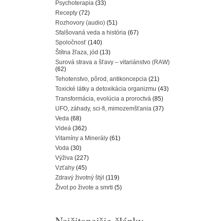
Psychoterapia
(33)
Recepty
(72)
Rozhovory (audio)
(51)
Sfalšovaná veda a história
(67)
Spoločnosť
(140)
Štítna žľaza, jód
(13)
Surová strava a šťavy – vitariánstvo (RAW)
(62)
Tehotenstvo, pôrod, antikoncepcia
(21)
Toxické látky a detoxikácia organizmu
(43)
Transformácia, evolúcia a proroctvá
(85)
UFO, záhady, sci-fi, mimozemšťania
(37)
Veda
(68)
Videá
(362)
Vitamíny a Minerály
(61)
Voda
(30)
Výživa
(227)
Vzťahy
(45)
Zdravý životný štýl
(119)
Život po živote a smrti
(5)
Najčitanejšie články