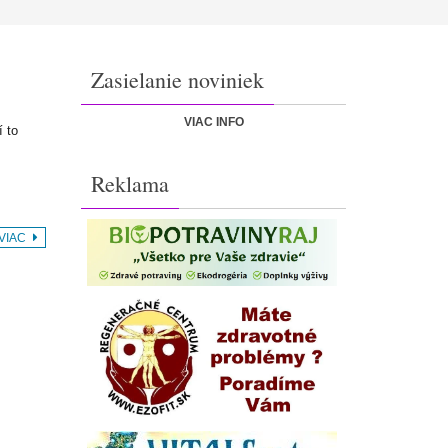
Zasielanie noviniek
m
VIAC INFO
í to
…
Reklama
 VIAC