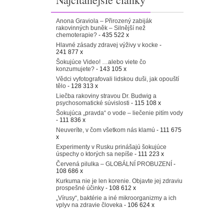
Anona Graviola – Přirozený zabiják
rakovinných buněk – Silnější než
chemoterapie?
- 435 522 x
Hlavné zásady zdravej výživy v kocke
-
241 877 x
Šokujúce Video! …alebo viete čo
konzumujete?
- 143 105 x
Vědci vyfotografovali lidskou duši, jak opouští
tělo
- 128 313 x
Liečba rakoviny stravou Dr. Budwig a
psychosomatické súvislosti
- 115 108 x
Šokujúca „pravda“ o vode – liečenie pitím vody
- 111 836 x
Neuveríte, v čom všetkom nás klamú
- 111 675
x
Experimenty v Rusku prinášajú šokujúce
úspechy o ktorých sa nepíše
- 111 223 x
Červená pilulka – GLOBÁLNÍ PROBUZENÍ
-
108 686 x
Kurkuma nie je len korenie. Objavte jej zdraviu
prospešné účinky
- 108 612 x
„Vírusy“, baktérie a iné mikroorganizmy a ich
vplyv na zdravie človeka
- 106 624 x