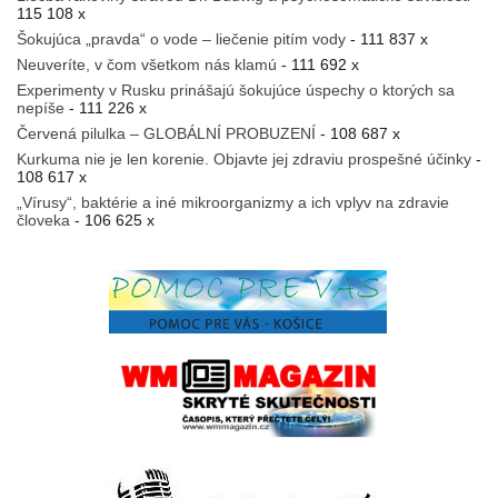
115 108 x
Šokujúca „pravda“ o vode – liečenie pitím vody
- 111 837 x
Neuveríte, v čom všetkom nás klamú
- 111 692 x
Experimenty v Rusku prinášajú šokujúce úspechy o ktorých sa
nepíše
- 111 226 x
Červená pilulka – GLOBÁLNÍ PROBUZENÍ
- 108 687 x
Kurkuma nie je len korenie. Objavte jej zdraviu prospešné účinky
-
108 617 x
„Vírusy“, baktérie a iné mikroorganizmy a ich vplyv na zdravie
človeka
- 106 625 x