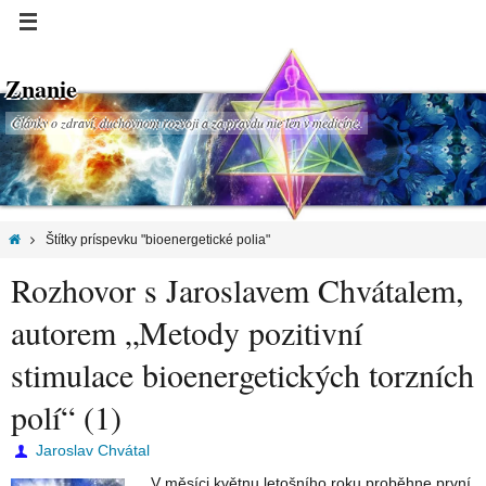
Znanie
Články o zdraví, duchovnom rozvoji a za pravdu nie len v medicíne.
Štítky príspevku "bioenergetické polia"
Rozhovor s Jaroslavem Chvátalem,
autorem „Metody pozitivní
stimulace bioenergetických torzních
polí“ (1)
Jaroslav Chvátal
V měsíci květnu letošního roku proběhne první