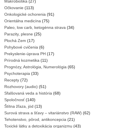
Makrobiotika
(27)
Očkovanie
(113)
Onkologické ochorenia
(91)
Orientálna medicína
(75)
Paleo, low carb, ketogénna strava
(34)
Parazity, plesne
(25)
Plochá Zem
(17)
Pohybové cvičenia
(6)
Prekyslenie-úprava PH
(17)
Prírodná kozmetika
(11)
Prognózy, Astrológia, Numerológia
(65)
Psychoterapia
(33)
Recepty
(72)
Rozhovory (audio)
(51)
Sfalšovaná veda a história
(68)
Spoločnosť
(140)
Štítna žľaza, jód
(13)
Surová strava a šťavy – vitariánstvo (RAW)
(62)
Tehotenstvo, pôrod, antikoncepcia
(21)
Toxické látky a detoxikácia organizmu
(43)