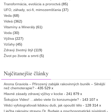
Transformácia, evolúcia a proroctvá
(85)
UFO, záhady, sci-fi, mimozemšťania
(37)
Veda
(68)
Videá
(362)
Vitamíny a Minerály
(61)
Voda
(30)
Výživa
(227)
Vzťahy
(45)
Zdravý životný štýl
(119)
Život po živote a smrti
(5)
Najčitanejšie články
Anona Graviola – Přirozený zabiják rakovinných buněk – Silnější
než chemoterapie?
- 435 529 x
Hlavné zásady zdravej výživy v kocke
- 241 879 x
Šokujúce Video! …alebo viete čo konzumujete?
- 143 107 x
Vědci vyfotografovali lidskou duši, jak opouští tělo
- 128 314 x
Liečba rakoviny stravou Dr. Budwig a psychosomatické súvislosti
-