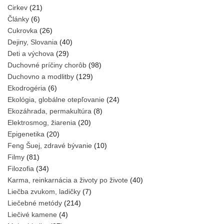
Cirkev
(21)
Články
(6)
Cukrovka
(26)
Dejiny, Slovania
(40)
Deti a výchova
(29)
Duchovné príčiny chorôb
(98)
Duchovno a modlitby
(129)
Ekodrogéria
(6)
Ekológia, globálne otepľovanie
(24)
Ekozáhrada, permakultúra
(8)
Elektrosmog, žiarenia
(20)
Epigenetika
(20)
Feng Šuej, zdravé bývanie
(10)
Filmy
(81)
Filozofia
(34)
Karma, reinkarnácia a životy po živote
(40)
Liečba zvukom, ladičky
(7)
Liečebné metódy
(214)
Liečivé kamene
(4)