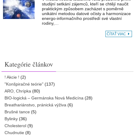
studijní setkání zájemců, kteří se chtějí naučit
praktickým způsobem zacházet s poměrně
unikátní metodou datové očisty a harmonizace
energo-informačního prostředí své vlastní
rodiny,…
ČÍTAŤ VIAC
Kategórie článkov
! Akcie !
(2)
"Konšpiračné teórie"
(137)
ARO, Chrípka
(80)
BIO-logická – Germánska Nová Medicína
(28)
Breathariánstvo, pránická výživa
(6)
Brušné tance
(5)
Bylinky
(36)
Cholesterol
(9)
Chudnutie
(8)