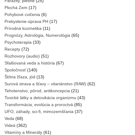
Parazity, plesne
(25)
Plochá Zem
(17)
Pohybové cvičenia
(6)
Prekyslenie-úprava PH
(17)
Prírodná kozmetika
(11)
Prognózy, Astrológia, Numerológia
(65)
Psychoterapia
(33)
Recepty
(72)
Rozhovory (audio)
(51)
Sfalšovaná veda a história
(67)
Spoločnosť
(140)
Štítna žľaza, jód
(13)
Surová strava a šťavy – vitariánstvo (RAW)
(62)
Tehotenstvo, pôrod, antikoncepcia
(21)
Toxické látky a detoxikácia organizmu
(43)
Transformácia, evolúcia a proroctvá
(85)
UFO, záhady, sci-fi, mimozemšťania
(37)
Veda
(68)
Videá
(362)
Vitamíny a Minerály
(61)