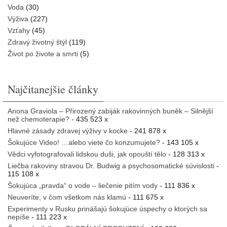
Voda
(30)
Výživa
(227)
Vzťahy
(45)
Zdravý životný štýl
(119)
Život po živote a smrti
(5)
Najčitanejšie články
Anona Graviola – Přirozený zabiják rakovinných buněk – Silnější
než chemoterapie?
- 435 523 x
Hlavné zásady zdravej výživy v kocke
- 241 878 x
Šokujúce Video! …alebo viete čo konzumujete?
- 143 105 x
Vědci vyfotografovali lidskou duši, jak opouští tělo
- 128 313 x
Liečba rakoviny stravou Dr. Budwig a psychosomatické súvislosti
-
115 108 x
Šokujúca „pravda“ o vode – liečenie pitím vody
- 111 836 x
Neuveríte, v čom všetkom nás klamú
- 111 675 x
Experimenty v Rusku prinášajú šokujúce úspechy o ktorých sa
nepíše
- 111 223 x