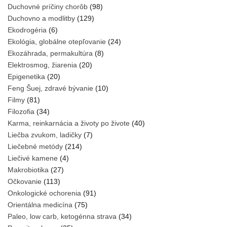
Duchovné príčiny chorôb
(98)
Duchovno a modlitby
(129)
Ekodrogéria
(6)
Ekológia, globálne otepľovanie
(24)
Ekozáhrada, permakultúra
(8)
Elektrosmog, žiarenia
(20)
Epigenetika
(20)
Feng Šuej, zdravé bývanie
(10)
Filmy
(81)
Filozofia
(34)
Karma, reinkarnácia a životy po živote
(40)
Liečba zvukom, ladičky
(7)
Liečebné metódy
(214)
Liečivé kamene
(4)
Makrobiotika
(27)
Očkovanie
(113)
Onkologické ochorenia
(91)
Orientálna medicína
(75)
Paleo, low carb, ketogénna strava
(34)