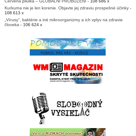
Červená pilulka – GLOBÁLNÍ PROBUZENÍ
- 108 686 x
Kurkuma nie je len korenie. Objavte jej zdraviu prospešné účinky
-
108 613 x
„Vírusy“, baktérie a iné mikroorganizmy a ich vplyv na zdravie
človeka
- 106 624 x