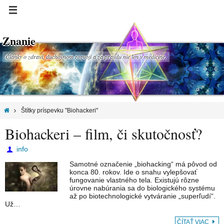
Znanie
Články o zdraví, duchovnom rozvoji a za pravdu nie len v medicíne.
Štítky príspevku "Biohackeri"
Biohackeri – film, či skutočnosť?
info
Samotné označenie „biohacking“ má pôvod od
konca 80. rokov. Ide o snahu vylepšovať
fungovanie vlastného tela. Existujú rôzne
úrovne nabúrania sa do biologického systému
až po biotechnologické vytváranie „superľudí“.
Už…
ČÍTAŤ VIAC