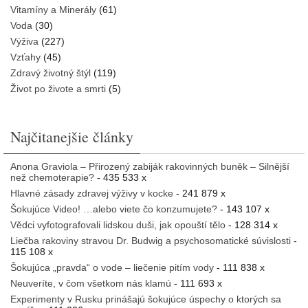
Vitamíny a Minerály
(61)
Voda
(30)
Výživa
(227)
Vzťahy
(45)
Zdravý životný štýl
(119)
Život po živote a smrti
(5)
Najčitanejšie články
Anona Graviola – Přirozený zabiják rakovinných buněk – Silnější
než chemoterapie?
- 435 533 x
Hlavné zásady zdravej výživy v kocke
- 241 879 x
Šokujúce Video! …alebo viete čo konzumujete?
- 143 107 x
Vědci vyfotografovali lidskou duši, jak opouští tělo
- 128 314 x
Liečba rakoviny stravou Dr. Budwig a psychosomatické súvislosti
-
115 108 x
Šokujúca „pravda“ o vode – liečenie pitím vody
- 111 838 x
Neuveríte, v čom všetkom nás klamú
- 111 693 x
Experimenty v Rusku prinášajú šokujúce úspechy o ktorých sa