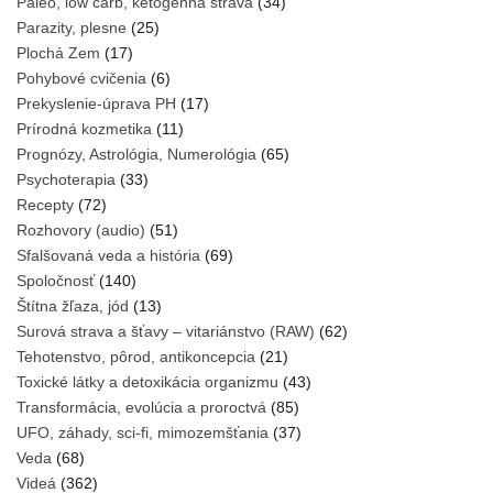
Paleo, low carb, ketogénna strava
(34)
Parazity, plesne
(25)
Plochá Zem
(17)
Pohybové cvičenia
(6)
Prekyslenie-úprava PH
(17)
Prírodná kozmetika
(11)
Prognózy, Astrológia, Numerológia
(65)
Psychoterapia
(33)
Recepty
(72)
Rozhovory (audio)
(51)
Sfalšovaná veda a história
(69)
Spoločnosť
(140)
Štítna žľaza, jód
(13)
Surová strava a šťavy – vitariánstvo (RAW)
(62)
Tehotenstvo, pôrod, antikoncepcia
(21)
Toxické látky a detoxikácia organizmu
(43)
Transformácia, evolúcia a proroctvá
(85)
UFO, záhady, sci-fi, mimozemšťania
(37)
Veda
(68)
Videá
(362)