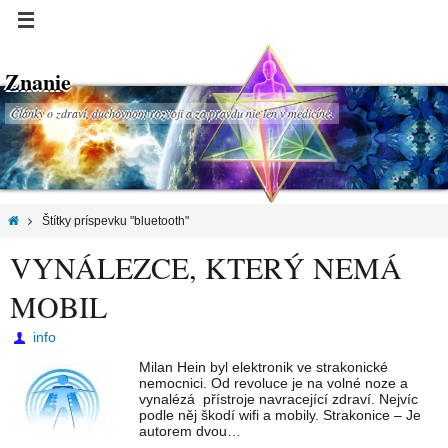
Znanie
Články o zdraví, duchovnom rozvoji a za pravdu nie len v medicíne.
Štítky príspevku "bluetooth"
VYNÁLEZCE, KTERÝ NEMÁ
MOBIL
info
Milan Hein byl elektronik ve strakonické
nemocnici. Od revoluce je na volné noze a
vynalézá přístroje navracející zdraví. Nejvíc
podle něj škodí wifi a mobily. Strakonice – Je
autorem dvou…