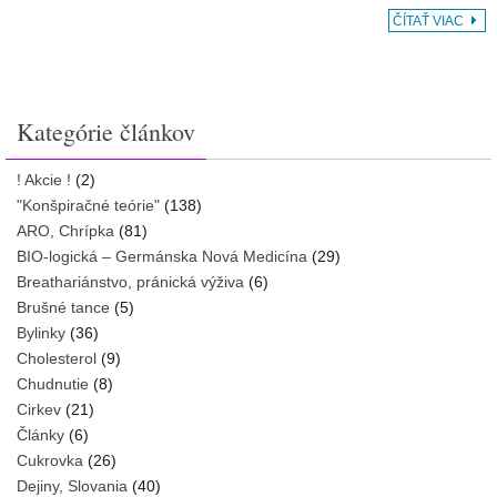
ČÍTAŤ VIAC
Kategórie článkov
! Akcie !
(2)
"Konšpiračné teórie"
(138)
ARO, Chrípka
(81)
BIO-logická – Germánska Nová Medicína
(29)
Breathariánstvo, pránická výživa
(6)
Brušné tance
(5)
Bylinky
(36)
Cholesterol
(9)
Chudnutie
(8)
Cirkev
(21)
Články
(6)
Cukrovka
(26)
Dejiny, Slovania
(40)