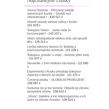
Anona Graviola – Přirozený zabiják
rakovinných buněk – Silnější než
chemoterapie?
- 435 527 x
Hlavné zásady zdravej výživy v kocke
-
241 878 x
Šokujúce Video! …alebo viete čo
konzumujete?
- 143 107 x
Vědci vyfotografovali lidskou duši, jak opouští
tělo
- 128 313 x
Liečba rakoviny stravou Dr. Budwig a
psychosomatické súvislosti
- 115 108 x
Šokujúca „pravda“ o vode – liečenie pitím vody
- 111 837 x
Neuveríte, v čom všetkom nás klamú
- 111 690
x
Experimenty v Rusku prinášajú šokujúce
úspechy o ktorých sa nepíše
- 111 223 x
Červená pilulka – GLOBÁLNÍ PROBUZENÍ
-
108 687 x
Kurkuma nie je len korenie. Objavte jej zdraviu
prospešné účinky
- 108 615 x
„Vírusy“, baktérie a iné mikroorganizmy a ich
vplyv na zdravie človeka
- 106 624 x