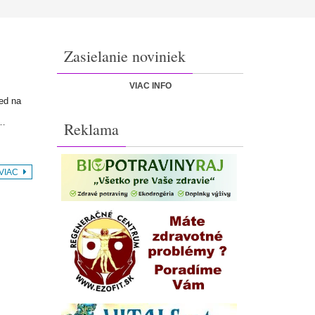
Zasielanie noviniek
VIAC INFO
jed na
o…
Reklama
 VIAC