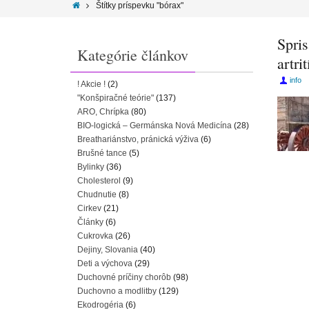
Štítky príspevku "bórax"
Spris
Kategórie článkov
artri
info
! Akcie !
(2)
"Konšpiračné teórie"
(137)
ARO, Chrípka
(80)
BIO-logická – Germánska Nová Medicína
(28)
Breathariánstvo, pránická výživa
(6)
Brušné tance
(5)
Bylinky
(36)
Cholesterol
(9)
Chudnutie
(8)
Cirkev
(21)
Články
(6)
Cukrovka
(26)
Dejiny, Slovania
(40)
Deti a výchova
(29)
Duchovné príčiny chorôb
(98)
Duchovno a modlitby
(129)
Ekodrogéria
(6)