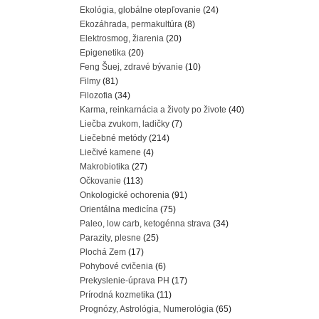
Ekológia, globálne otepľovanie
(24)
Ekozáhrada, permakultúra
(8)
Elektrosmog, žiarenia
(20)
Epigenetika
(20)
Feng Šuej, zdravé bývanie
(10)
Filmy
(81)
Filozofia
(34)
Karma, reinkarnácia a životy po živote
(40)
Liečba zvukom, ladičky
(7)
Liečebné metódy
(214)
Liečivé kamene
(4)
Makrobiotika
(27)
Očkovanie
(113)
Onkologické ochorenia
(91)
Orientálna medicína
(75)
Paleo, low carb, ketogénna strava
(34)
Parazity, plesne
(25)
Plochá Zem
(17)
Pohybové cvičenia
(6)
Prekyslenie-úprava PH
(17)
Prírodná kozmetika
(11)
Prognózy, Astrológia, Numerológia
(65)