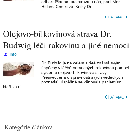
odborníčku na túto stravu u nás, pani Mgr.
Helenu Cmurovú: Knihy Dr.…
ČÍTAŤ VIAC
Olejovo-bílkovinová strava Dr.
Budwig léči rakovinu a jiné nemoci
info
Dr. Budwig je na celém světě známá svými
úspěchy v léčbě nemocných rakovinou pomocí
systému olejovo-bílkovinové stravy.
Přesvědčena o správnosti svých vědeckých
poznatků, úspěšně se věnovala pacientům,
kteří za ní…
ČÍTAŤ VIAC
Kategórie článkov