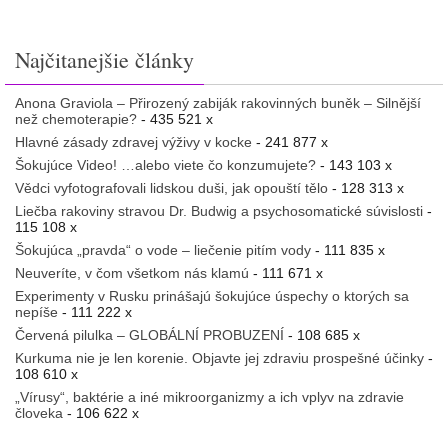
Najčitanejšie články
Anona Graviola – Přirozený zabiják rakovinných buněk – Silnější
než chemoterapie?
- 435 521 x
Hlavné zásady zdravej výživy v kocke
- 241 877 x
Šokujúce Video! …alebo viete čo konzumujete?
- 143 103 x
Vědci vyfotografovali lidskou duši, jak opouští tělo
- 128 313 x
Liečba rakoviny stravou Dr. Budwig a psychosomatické súvislosti
-
115 108 x
Šokujúca „pravda“ o vode – liečenie pitím vody
- 111 835 x
Neuveríte, v čom všetkom nás klamú
- 111 671 x
Experimenty v Rusku prinášajú šokujúce úspechy o ktorých sa
nepíše
- 111 222 x
Červená pilulka – GLOBÁLNÍ PROBUZENÍ
- 108 685 x
Kurkuma nie je len korenie. Objavte jej zdraviu prospešné účinky
-
108 610 x
„Vírusy“, baktérie a iné mikroorganizmy a ich vplyv na zdravie
človeka
- 106 622 x