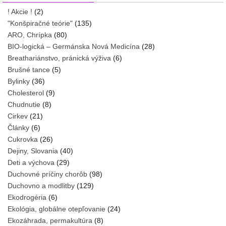
! Akcie !
(2)
"Konšpiračné teórie"
(135)
ARO, Chrípka
(80)
BIO-logická – Germánska Nová Medicína
(28)
Breathariánstvo, pránická výživa
(6)
Brušné tance
(5)
Bylinky
(36)
Cholesterol
(9)
Chudnutie
(8)
Cirkev
(21)
Články
(6)
Cukrovka
(26)
Dejiny, Slovania
(40)
Deti a výchova
(29)
Duchovné príčiny chorôb
(98)
Duchovno a modlitby
(129)
Ekodrogéria
(6)
Ekológia, globálne otepľovanie
(24)
Ekozáhrada, permakultúra
(8)