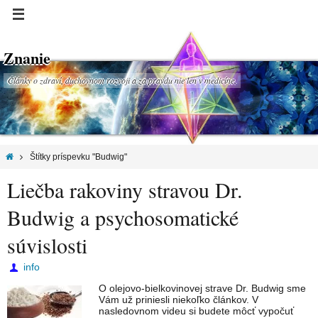
Znanie
Články o zdraví, duchovnom rozvoji a za pravdu nie len v medicíne.
Štítky príspevku "Budwig"
Liečba rakoviny stravou Dr.
Budwig a psychosomatické
súvislosti
info
O olejovo-bielkovinovej strave Dr. Budwig sme
Vám už priniesli niekoľko článkov. V
nasledovnom videu si budete môcť vypočuť