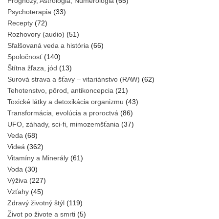
Prognózy, Astrológia, Numerológia
(65)
Psychoterapia
(33)
Recepty
(72)
Rozhovory (audio)
(51)
Sfalšovaná veda a história
(66)
Spoločnosť
(140)
Štítna žľaza, jód
(13)
Surová strava a šťavy – vitariánstvo (RAW)
(62)
Tehotenstvo, pôrod, antikoncepcia
(21)
Toxické látky a detoxikácia organizmu
(43)
Transformácia, evolúcia a proroctvá
(86)
UFO, záhady, sci-fi, mimozemšťania
(37)
Veda
(68)
Videá
(362)
Vitamíny a Minerály
(61)
Voda
(30)
Výživa
(227)
Vzťahy
(45)
Zdravý životný štýl
(119)
Život po živote a smrti
(5)