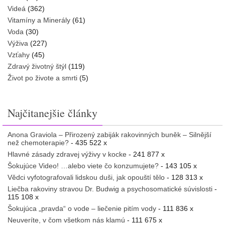
Videá
(362)
Vitamíny a Minerály
(61)
Voda
(30)
Výživa
(227)
Vzťahy
(45)
Zdravý životný štýl
(119)
Život po živote a smrti
(5)
Najčitanejšie články
Anona Graviola – Přirozený zabiják rakovinných buněk – Silnější
než chemoterapie?
- 435 522 x
Hlavné zásady zdravej výživy v kocke
- 241 877 x
Šokujúce Video! …alebo viete čo konzumujete?
- 143 105 x
Vědci vyfotografovali lidskou duši, jak opouští tělo
- 128 313 x
Liečba rakoviny stravou Dr. Budwig a psychosomatické súvislosti
-
115 108 x
Šokujúca „pravda“ o vode – liečenie pitím vody
- 111 836 x
Neuveríte, v čom všetkom nás klamú
- 111 675 x