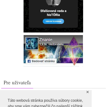
Pre uživateľa
✕
Prihlásiť sa
Feed záznamov
Táto webová stránka používa súbory cookie,
RSS feed komentárov
aby sme vám zabezpečili čo najlepší zážitok