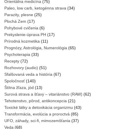
Orientálna medicína
(75)
Paleo, low carb, ketogénna strava
(34)
Parazity, plesne
(25)
Plochá Zem
(17)
Pohybové cvičenia
(6)
Prekyslenie-úprava PH
(17)
Prírodná kozmetika
(11)
Prognózy, Astrológia, Numerológia
(65)
Psychoterapia
(33)
Recepty
(72)
Rozhovory (audio)
(51)
Sfalšovaná veda a história
(67)
Spoločnosť
(140)
Štítna žľaza, jód
(13)
Surová strava a šťavy – vitariánstvo (RAW)
(62)
Tehotenstvo, pôrod, antikoncepcia
(21)
Toxické látky a detoxikácia organizmu
(43)
Transformácia, evolúcia a proroctvá
(85)
UFO, záhady, sci-fi, mimozemšťania
(37)
Veda
(68)