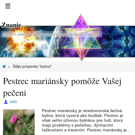
Znanie
Články o zdraví, duchovnom rozvoji a za pravdu nie len v medicíne.
Štítky príspevku "bylina"
Pestrec mariánsky pomôže Vašej
pečeni
info
Pestrec mariánsky je stredomorská liečivá
bylina, ktorá vyzerá ako bodliak. Pestrec je
však veľmi účinnou bylinkou pre ľudí, ktorý
majú problémy s pečeňou, dýchacími
ťažkosťami a trávením. Pestrec mariánsky je…