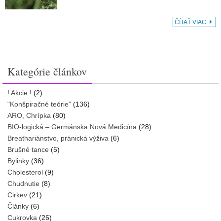
ČÍTAŤ VIAC
Kategórie článkov
! Akcie !
(2)
"Konšpiračné teórie"
(136)
ARO, Chrípka
(80)
BIO-logická – Germánska Nová Medicína
(28)
Breathariánstvo, pránická výživa
(6)
Brušné tance
(5)
Bylinky
(36)
Cholesterol
(9)
Chudnutie
(8)
Cirkev
(21)
Články
(6)
Cukrovka
(26)