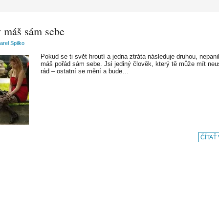
 máš sám sebe
arel Spilko
Pokud se ti svět hroutí a jedna ztráta následuje druhou, nepani
máš pořád sám sebe. Jsi jediný člověk, který tě může mít neu
rád – ostatní se mění a bude…
ČÍTAŤ