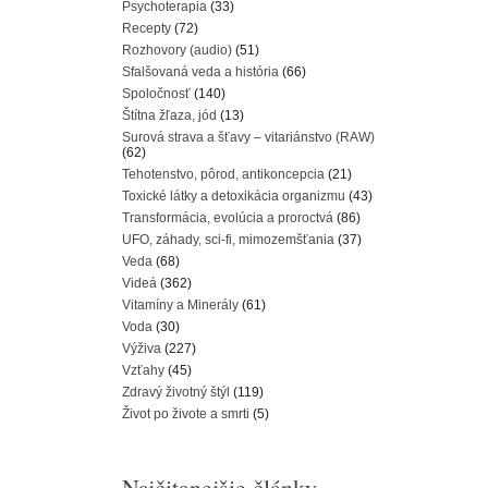
Psychoterapia
(33)
Recepty
(72)
Rozhovory (audio)
(51)
Sfalšovaná veda a história
(66)
Spoločnosť
(140)
Štítna žľaza, jód
(13)
Surová strava a šťavy – vitariánstvo (RAW)
(62)
Tehotenstvo, pôrod, antikoncepcia
(21)
Toxické látky a detoxikácia organizmu
(43)
Transformácia, evolúcia a proroctvá
(86)
UFO, záhady, sci-fi, mimozemšťania
(37)
Veda
(68)
Videá
(362)
Vitamíny a Minerály
(61)
Voda
(30)
Výživa
(227)
Vzťahy
(45)
Zdravý životný štýl
(119)
Život po živote a smrti
(5)
Najčitanejšie články