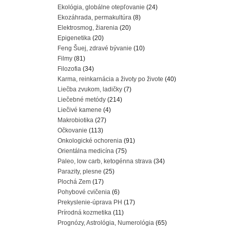
Ekológia, globálne otepľovanie
(24)
Ekozáhrada, permakultúra
(8)
Elektrosmog, žiarenia
(20)
Epigenetika
(20)
Feng Šuej, zdravé bývanie
(10)
Filmy
(81)
Filozofia
(34)
Karma, reinkarnácia a životy po živote
(40)
Liečba zvukom, ladičky
(7)
Liečebné metódy
(214)
Liečivé kamene
(4)
Makrobiotika
(27)
Očkovanie
(113)
Onkologické ochorenia
(91)
Orientálna medicína
(75)
Paleo, low carb, ketogénna strava
(34)
Parazity, plesne
(25)
Plochá Zem
(17)
Pohybové cvičenia
(6)
Prekyslenie-úprava PH
(17)
Prírodná kozmetika
(11)
Prognózy, Astrológia, Numerológia
(65)