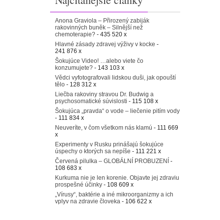
Anona Graviola – Přirozený zabiják
rakovinných buněk – Silnější než
chemoterapie?
- 435 520 x
Hlavné zásady zdravej výživy v kocke
-
241 876 x
Šokujúce Video! …alebo viete čo
konzumujete?
- 143 103 x
Vědci vyfotografovali lidskou duši, jak opouští
tělo
- 128 312 x
Liečba rakoviny stravou Dr. Budwig a
psychosomatické súvislosti
- 115 108 x
Šokujúca „pravda“ o vode – liečenie pitím vody
- 111 834 x
Neuveríte, v čom všetkom nás klamú
- 111 669
x
Experimenty v Rusku prinášajú šokujúce
úspechy o ktorých sa nepíše
- 111 221 x
Červená pilulka – GLOBÁLNÍ PROBUZENÍ
-
108 683 x
Kurkuma nie je len korenie. Objavte jej zdraviu
prospešné účinky
- 108 609 x
„Vírusy“, baktérie a iné mikroorganizmy a ich
vplyv na zdravie človeka
- 106 622 x