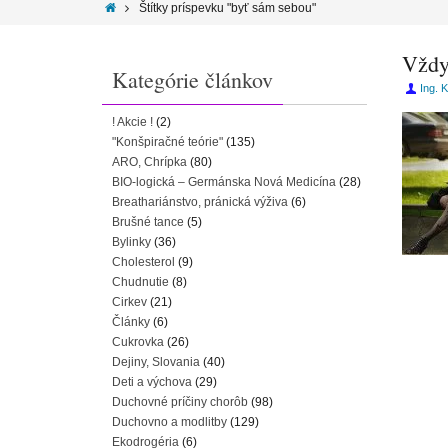
Štítky príspevku "byť sám sebou"
Vždy
Kategórie článkov
Ing. K
! Akcie !
(2)
"Konšpiračné teórie"
(135)
ARO, Chrípka
(80)
BIO-logická – Germánska Nová Medicína
(28)
Breathariánstvo, pránická výživa
(6)
Brušné tance
(5)
Bylinky
(36)
Cholesterol
(9)
Chudnutie
(8)
Cirkev
(21)
Články
(6)
Cukrovka
(26)
Dejiny, Slovania
(40)
Deti a výchova
(29)
Duchovné príčiny chorôb
(98)
Duchovno a modlitby
(129)
Ekodrogéria
(6)