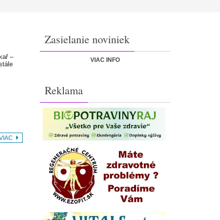
Zasielanie noviniek
kař –
VIAC INFO
stále
Reklama
 VIAC