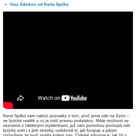
Viac článkov od Karla Spilka
Karel Spilko vám nabízí poznatky o tom, proč jsme zde na Zemi –
ve fyzické realitě a co je naší pravou podstatou. Máte možnost se
seznámit s některými myšlenkami, jež vám pomohou pochopit náš
fyzický svět i z jiné stránky, uvědomit si, jak funguje a jakým
způsobem se tvoří realita kolem nás. Získáte informace, jak žít v