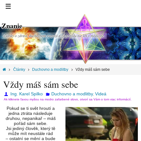
Znanie
Články o zdraví, duchovnom rozvoji a za pravdu nie len v medicíne.
Články
Duchovno a modlitby
Vždy máš sám sebe
Vždy máš sám sebe
Ing. Karel Spilko
Duchovno a modlitby
Videá
,
Ak kliknete ľavou myšou na modro zafarbené slovo, otvorí sa Vám o tom viac informácií.
Pokud se ti svět hroutí a
jedna ztráta následuje
druhou, nepanikař – máš
pořád sám sebe.
Jsi jediný člověk, který tě
může mít neustále rád
– ostatní se mění a bude