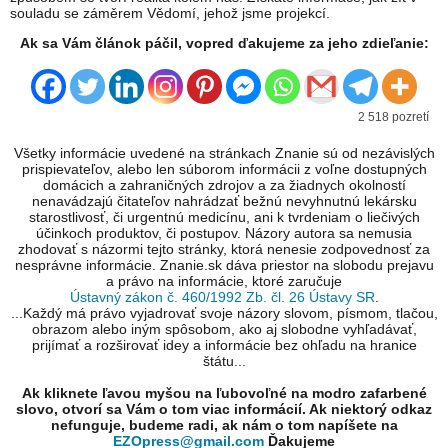
souladu se záměrem Vědomí, jehož jsme projekcí.
Ak sa Vám článok páčil, vopred ďakujeme za jeho zdieľanie:
2 518 pozretí
Všetky informácie uvedené na stránkach Znanie sú od nezávislých
prispievateľov, alebo len súborom informácii z voľne dostupných
domácich a zahraničných zdrojov a za žiadnych okolností
nenavádzajú čitateľov nahrádzať bežnú nevyhnutnú lekársku
starostlivosť, či urgentnú medicínu, ani k tvrdeniam o liečivých
účinkoch produktov, či postupov. Názory autora sa nemusia
zhodovať s názormi tejto stránky, ktorá nenesie zodpovednosť za
nesprávne informácie. Znanie.sk dáva priestor na slobodu prejavu
a právo na informácie, ktoré zaručuje
Ústavný zákon č. 460/1992 Zb. čl. 26 Ústavy SR
.
...Každý má právo vyjadrovať svoje názory slovom, písmom, tlačou,
obrazom alebo iným spôsobom, ako aj slobodne vyhľadávať,
prijímať a rozširovať idey a informácie bez ohľadu na hranice
štátu...
Ak kliknete ľavou myšou na ľubovoľné na modro zafarbené
slovo, otvorí sa Vám o tom viac informácií. Ak niektorý odkaz
nefunguje, budeme radi, ak nám o tom napíšete na
EZOpress@gmail.com
Ďakujeme