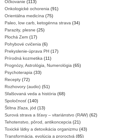
Očkovanie
(113)
Onkologické ochorenia
(91)
Orientálna medicína
(75)
Paleo, low carb, ketogénna strava
(34)
Parazity, plesne
(25)
Plochá Zem
(17)
Pohybové cvičenia
(6)
Prekyslenie-úprava PH
(17)
Prírodná kozmetika
(11)
Prognózy, Astrológia, Numerológia
(65)
Psychoterapia
(33)
Recepty
(72)
Rozhovory (audio)
(51)
Sfalšovaná veda a história
(68)
Spoločnosť
(140)
Štítna žľaza, jód
(13)
Surová strava a šťavy – vitariánstvo (RAW)
(62)
Tehotenstvo, pôrod, antikoncepcia
(21)
Toxické látky a detoxikácia organizmu
(43)
Transformácia, evolúcia a proroctvá
(85)