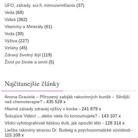
UFO, záhady, sci-fi, mimozemšťania
(37)
Veda
(68)
Videá
(362)
Vitamíny a Minerály
(61)
Voda
(30)
Výživa
(227)
Vzťahy
(45)
Zdravý životný štýl
(119)
Život po živote a smrti
(5)
Najčitanejšie články
Anona Graviola – Přirozený zabiják rakovinných buněk – Silnější
než chemoterapie?
- 435 528 x
Hlavné zásady zdravej výživy v kocke
- 241 879 x
Šokujúce Video! …alebo viete čo konzumujete?
- 143 107 x
Vědci vyfotografovali lidskou duši, jak opouští tělo
- 128 314 x
Liečba rakoviny stravou Dr. Budwig a psychosomatické súvislosti
-
115 108 x