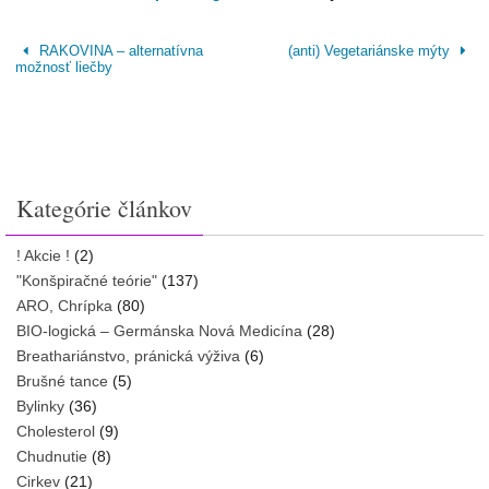
RAKOVINA – alternatívna
(anti) Vegetariánske mýty
možnosť liečby
Kategórie článkov
! Akcie !
(2)
"Konšpiračné teórie"
(137)
ARO, Chrípka
(80)
BIO-logická – Germánska Nová Medicína
(28)
Breathariánstvo, pránická výživa
(6)
Brušné tance
(5)
Bylinky
(36)
Cholesterol
(9)
Chudnutie
(8)
Cirkev
(21)