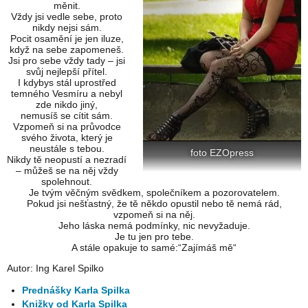
měnit.
Vždy jsi vedle sebe, proto
nikdy nejsi sám.
Pocit osamění je jen iluze,
když na sebe zapomeneš.
Jsi pro sebe vždy tady – jsi
svůj nejlepší přítel.
I kdybys stál uprostřed
temného Vesmíru a nebyl
zde nikdo jiný,
nemusíš se cítit sám.
Vzpomeň si na průvodce
svého života, který je
neustále s tebou.
foto EZOpress
Nikdy tě neopustí a nezradí
– můžeš se na něj vždy
spolehnout.
Je tvým věčným svědkem, společníkem a pozorovatelem.
Pokud jsi nešťastný, že tě někdo opustil nebo tě nemá rád,
vzpomeň si na něj.
Jeho láska nemá podmínky, nic nevyžaduje.
Je tu jen pro tebe.
A stále opakuje to samé:“Zajímáš mě“
Autor: Ing Karel Spilko
Prednášky Karla Spilka
Knižky od Karla Spilka