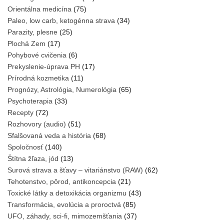
Orientálna medicína
(75)
Paleo, low carb, ketogénna strava
(34)
Parazity, plesne
(25)
Plochá Zem
(17)
Pohybové cvičenia
(6)
Prekyslenie-úprava PH
(17)
Prírodná kozmetika
(11)
Prognózy, Astrológia, Numerológia
(65)
Psychoterapia
(33)
Recepty
(72)
Rozhovory (audio)
(51)
Sfalšovaná veda a história
(68)
Spoločnosť
(140)
Štítna žľaza, jód
(13)
Surová strava a šťavy – vitariánstvo (RAW)
(62)
Tehotenstvo, pôrod, antikoncepcia
(21)
Toxické látky a detoxikácia organizmu
(43)
Transformácia, evolúcia a proroctvá
(85)
UFO, záhady, sci-fi, mimozemšťania
(37)