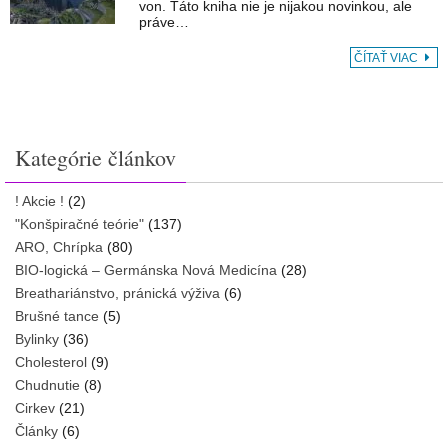
von. Táto kniha nie je nijakou novinkou, ale
práve…
ČÍTAŤ VIAC
Kategórie článkov
! Akcie !
(2)
"Konšpiračné teórie"
(137)
ARO, Chrípka
(80)
BIO-logická – Germánska Nová Medicína
(28)
Breathariánstvo, pránická výživa
(6)
Brušné tance
(5)
Bylinky
(36)
Cholesterol
(9)
Chudnutie
(8)
Cirkev
(21)
Články
(6)