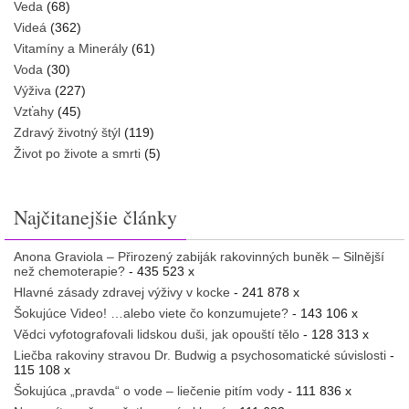
Veda
(68)
Videá
(362)
Vitamíny a Minerály
(61)
Voda
(30)
Výživa
(227)
Vzťahy
(45)
Zdravý životný štýl
(119)
Život po živote a smrti
(5)
Najčitanejšie články
Anona Graviola – Přirozený zabiják rakovinných buněk – Silnější
než chemoterapie?
- 435 523 x
Hlavné zásady zdravej výživy v kocke
- 241 878 x
Šokujúce Video! …alebo viete čo konzumujete?
- 143 106 x
Vědci vyfotografovali lidskou duši, jak opouští tělo
- 128 313 x
Liečba rakoviny stravou Dr. Budwig a psychosomatické súvislosti
-
115 108 x
Šokujúca „pravda“ o vode – liečenie pitím vody
- 111 836 x