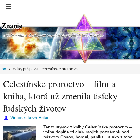
Znanie
Články o zdraví, duchovnom rozvoji a za pravdu nie len v medicíne.
Štítky príspevku "celestínske proroctvo"
Celestínske proroctvo – film a
kniha, ktorá už zmenila tisícky
ľudských životov
Vincoureková Erika
Tento úryvok z knihy Celestínske proroctvo –
voľne dopĺňa tri diely mojich poznámok pod
názvom Chaos, bordel, panika…a ako z toho