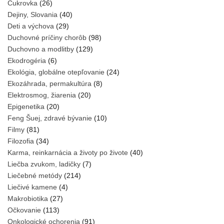
Cukrovka
(26)
Dejiny, Slovania
(40)
Deti a výchova
(29)
Duchovné príčiny chorôb
(98)
Duchovno a modlitby
(129)
Ekodrogéria
(6)
Ekológia, globálne otepľovanie
(24)
Ekozáhrada, permakultúra
(8)
Elektrosmog, žiarenia
(20)
Epigenetika
(20)
Feng Šuej, zdravé bývanie
(10)
Filmy
(81)
Filozofia
(34)
Karma, reinkarnácia a životy po živote
(40)
Liečba zvukom, ladičky
(7)
Liečebné metódy
(214)
Liečivé kamene
(4)
Makrobiotika
(27)
Očkovanie
(113)
Onkologické ochorenia
(91)