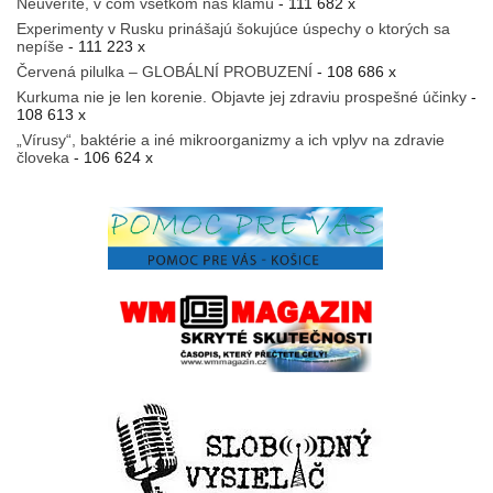
Neuveríte, v čom všetkom nás klamú
- 111 682 x
Experimenty v Rusku prinášajú šokujúce úspechy o ktorých sa
nepíše
- 111 223 x
Červená pilulka – GLOBÁLNÍ PROBUZENÍ
- 108 686 x
Kurkuma nie je len korenie. Objavte jej zdraviu prospešné účinky
-
108 613 x
„Vírusy“, baktérie a iné mikroorganizmy a ich vplyv na zdravie
človeka
- 106 624 x