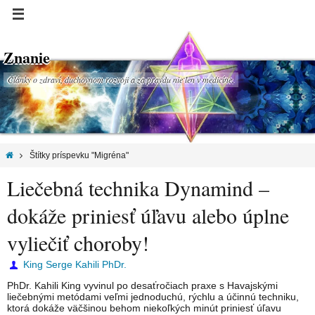
Znanie
Články o zdraví, duchovnom rozvoji a za pravdu nie len v medicíne.
Štítky príspevku "Migréna"
Liečebná technika Dynamind –
dokáže priniesť úľavu alebo úplne
vyliečiť choroby!
King Serge Kahili PhDr.
PhDr. Kahili King vyvinul po desaťročiach praxe s Havajskými
liečebnými metódami veľmi jednoduchú, rýchlu a účinnú techniku,
ktorá dokáže väčšinou behom niekoľkých minút priniesť úľavu