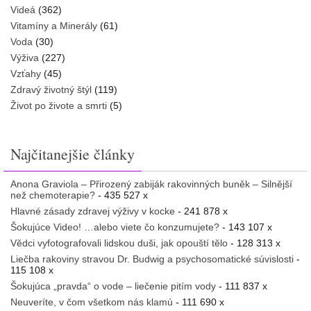
Videá
(362)
Vitamíny a Minerály
(61)
Voda
(30)
Výživa
(227)
Vzťahy
(45)
Zdravý životný štýl
(119)
Život po živote a smrti
(5)
Najčitanejšie články
Anona Graviola – Přirozený zabiják rakovinných buněk – Silnější
než chemoterapie?
- 435 527 x
Hlavné zásady zdravej výživy v kocke
- 241 878 x
Šokujúce Video! …alebo viete čo konzumujete?
- 143 107 x
Vědci vyfotografovali lidskou duši, jak opouští tělo
- 128 313 x
Liečba rakoviny stravou Dr. Budwig a psychosomatické súvislosti
-
115 108 x
Šokujúca „pravda“ o vode – liečenie pitím vody
- 111 837 x
Neuveríte, v čom všetkom nás klamú
- 111 690 x