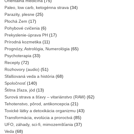
Orientálna medicína
(75)
Paleo, low carb, ketogénna strava
(34)
Parazity, plesne
(25)
Plochá Zem
(17)
Pohybové cvičenia
(6)
Prekyslenie-úprava PH
(17)
Prírodná kozmetika
(11)
Prognózy, Astrológia, Numerológia
(65)
Psychoterapia
(33)
Recepty
(72)
Rozhovory (audio)
(51)
Sfalšovaná veda a história
(68)
Spoločnosť
(140)
Štítna žľaza, jód
(13)
Surová strava a šťavy – vitariánstvo (RAW)
(62)
Tehotenstvo, pôrod, antikoncepcia
(21)
Toxické látky a detoxikácia organizmu
(43)
Transformácia, evolúcia a proroctvá
(85)
UFO, záhady, sci-fi, mimozemšťania
(37)
Veda
(68)