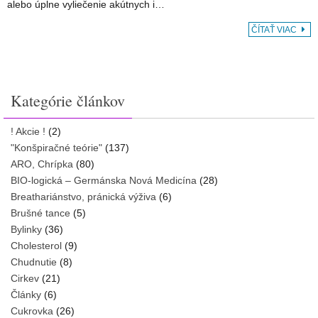
alebo úplne vyliečenie akútnych i…
ČÍTAŤ VIAC
Kategórie článkov
! Akcie !
(2)
"Konšpiračné teórie"
(137)
ARO, Chrípka
(80)
BIO-logická – Germánska Nová Medicína
(28)
Breathariánstvo, pránická výživa
(6)
Brušné tance
(5)
Bylinky
(36)
Cholesterol
(9)
Chudnutie
(8)
Cirkev
(21)
Články
(6)
Cukrovka
(26)