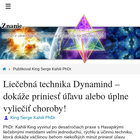
Znanie
Články o zdraví, duchovnom rozvoji a za pravdu nie len v medicíne.
Publikoval King Serge Kahili PhDr.
Liečebná technika Dynamind –
dokáže priniesť úľavu alebo úplne
vyliečiť choroby!
King Serge Kahili PhDr.
PhDr. Kahili King vyvinul po desaťročiach praxe s Havajskými
liečebnými metódami veľmi jednoduchú, rýchlu a účinnú techniku,
ktorá dokáže väčšinou behom niekoľkých minút priniesť úľavu