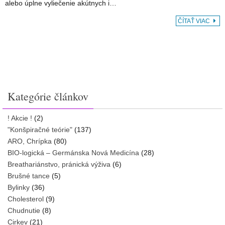
alebo úplne vyliečenie akútnych i…
ČÍTAŤ VIAC
Kategórie článkov
! Akcie !
(2)
"Konšpiračné teórie"
(137)
ARO, Chrípka
(80)
BIO-logická – Germánska Nová Medicína
(28)
Breathariánstvo, pránická výživa
(6)
Brušné tance
(5)
Bylinky
(36)
Cholesterol
(9)
Chudnutie
(8)
Cirkev
(21)