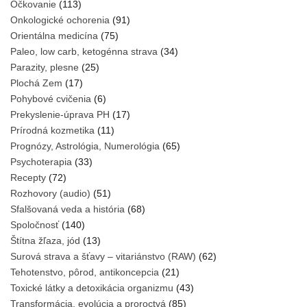
Očkovanie
(113)
Onkologické ochorenia
(91)
Orientálna medicína
(75)
Paleo, low carb, ketogénna strava
(34)
Parazity, plesne
(25)
Plochá Zem
(17)
Pohybové cvičenia
(6)
Prekyslenie-úprava PH
(17)
Prírodná kozmetika
(11)
Prognózy, Astrológia, Numerológia
(65)
Psychoterapia
(33)
Recepty
(72)
Rozhovory (audio)
(51)
Sfalšovaná veda a história
(68)
Spoločnosť
(140)
Štítna žľaza, jód
(13)
Surová strava a šťavy – vitariánstvo (RAW)
(62)
Tehotenstvo, pôrod, antikoncepcia
(21)
Toxické látky a detoxikácia organizmu
(43)
Transformácia, evolúcia a proroctvá
(85)