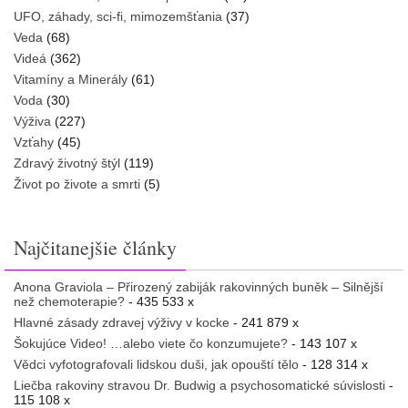
UFO, záhady, sci-fi, mimozemšťania
(37)
Veda
(68)
Videá
(362)
Vitamíny a Minerály
(61)
Voda
(30)
Výživa
(227)
Vzťahy
(45)
Zdravý životný štýl
(119)
Život po živote a smrti
(5)
Najčitanejšie články
Anona Graviola – Přirozený zabiják rakovinných buněk – Silnější
než chemoterapie?
- 435 533 x
Hlavné zásady zdravej výživy v kocke
- 241 879 x
Šokujúce Video! …alebo viete čo konzumujete?
- 143 107 x
Vědci vyfotografovali lidskou duši, jak opouští tělo
- 128 314 x
Liečba rakoviny stravou Dr. Budwig a psychosomatické súvislosti
-
115 108 x