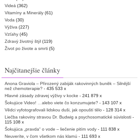
Videá
(362)
Vitamíny a Minerály
(61)
Voda
(30)
Výživa
(227)
Vzťahy
(45)
Zdravý životný štýl
(119)
Život po živote a smrti
(5)
Najčitanejšie články
Anona Graviola – Přirozený zabiják rakovinných buněk – Silnější
než chemoterapie?
- 435 533 x
Hlavné zásady zdravej výživy v kocke
- 241 879 x
Šokujúce Video! …alebo viete čo konzumujete?
- 143 107 x
Vědci vyfotografovali lidskou duši, jak opouští tělo
- 128 314 x
Liečba rakoviny stravou Dr. Budwig a psychosomatické súvislosti
-
115 108 x
Šokujúca „pravda“ o vode – liečenie pitím vody
- 111 838 x
Neuveríte, v čom všetkom nás klamú
- 111 693 x