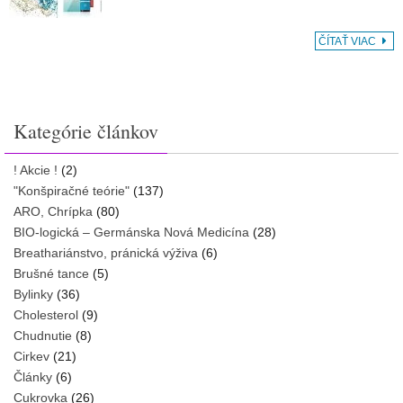
ČÍTAŤ VIAC
Kategórie článkov
! Akcie !
(2)
"Konšpiračné teórie"
(137)
ARO, Chrípka
(80)
BIO-logická – Germánska Nová Medicína
(28)
Breathariánstvo, pránická výživa
(6)
Brušné tance
(5)
Bylinky
(36)
Cholesterol
(9)
Chudnutie
(8)
Cirkev
(21)
Články
(6)
Cukrovka
(26)