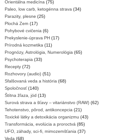
Orientálna medicína
(75)
Paleo, low carb, ketogénna strava
(34)
Parazity, plesne
(25)
Plochá Zem
(17)
Pohybové cvičenia
(6)
Prekyslenie-úprava PH
(17)
Prírodná kozmetika
(11)
Prognózy, Astrológia, Numerológia
(65)
Psychoterapia
(33)
Recepty
(72)
Rozhovory (audio)
(51)
Sfalšovaná veda a história
(68)
Spoločnosť
(140)
Štítna žľaza, jód
(13)
Surová strava a šťavy – vitariánstvo (RAW)
(62)
Tehotenstvo, pôrod, antikoncepcia
(21)
Toxické látky a detoxikácia organizmu
(43)
Transformácia, evolúcia a proroctvá
(85)
UFO, záhady, sci-fi, mimozemšťania
(37)
Veda
(68)