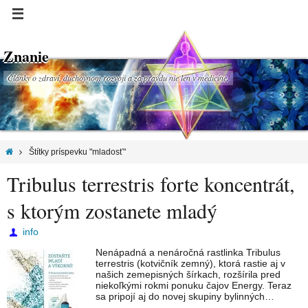
Znanie
Články o zdraví, duchovnom rozvoji a za pravdu nie len v medicíne.
Štítky príspevku "mladosť"
Tribulus terrestris forte koncentrát,
s ktorým zostanete mladý
info
Nenápadná a nenáročná rastlinka Tribulus
terrestris (kotvičník zemný), ktorá rastie aj v
našich zemepisných šírkach, rozšírila pred
niekoľkými rokmi ponuku čajov Energy. Teraz
sa pripojí aj do novej skupiny bylinných…