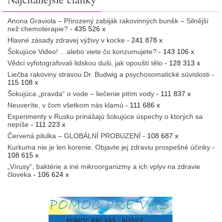
Anona Graviola – Přirozený zabiják rakovinných buněk – Silnější
než chemoterapie?
- 435 526 x
Hlavné zásady zdravej výživy v kocke
- 241 878 x
Šokujúce Video! …alebo viete čo konzumujete?
- 143 106 x
Vědci vyfotografovali lidskou duši, jak opouští tělo
- 128 313 x
Liečba rakoviny stravou Dr. Budwig a psychosomatické súvislosti
-
115 108 x
Šokujúca „pravda“ o vode – liečenie pitím vody
- 111 837 x
Neuveríte, v čom všetkom nás klamú
- 111 686 x
Experimenty v Rusku prinášajú šokujúce úspechy o ktorých sa
nepíše
- 111 223 x
Červená pilulka – GLOBÁLNÍ PROBUZENÍ
- 108 687 x
Kurkuma nie je len korenie. Objavte jej zdraviu prospešné účinky
-
108 615 x
„Vírusy“, baktérie a iné mikroorganizmy a ich vplyv na zdravie
človeka
- 106 624 x