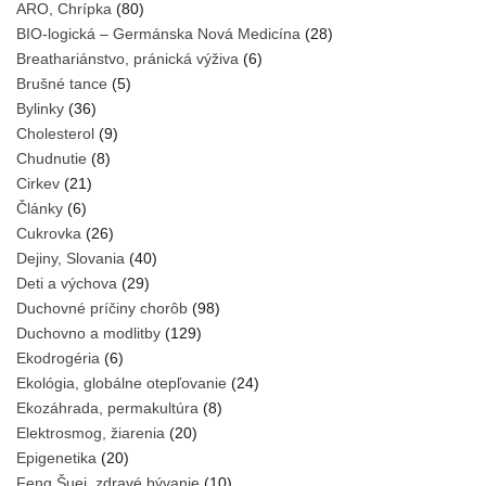
ARO, Chrípka
(80)
BIO-logická – Germánska Nová Medicína
(28)
Breathariánstvo, pránická výživa
(6)
Brušné tance
(5)
Bylinky
(36)
Cholesterol
(9)
Chudnutie
(8)
Cirkev
(21)
Články
(6)
Cukrovka
(26)
Dejiny, Slovania
(40)
Deti a výchova
(29)
Duchovné príčiny chorôb
(98)
Duchovno a modlitby
(129)
Ekodrogéria
(6)
Ekológia, globálne otepľovanie
(24)
Ekozáhrada, permakultúra
(8)
Elektrosmog, žiarenia
(20)
Epigenetika
(20)
Feng Šuej, zdravé bývanie
(10)