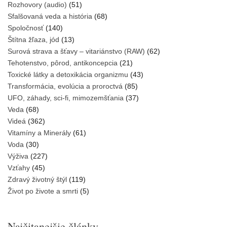
Rozhovory (audio)
(51)
Sfalšovaná veda a história
(68)
Spoločnosť
(140)
Štítna žľaza, jód
(13)
Surová strava a šťavy – vitariánstvo (RAW)
(62)
Tehotenstvo, pôrod, antikoncepcia
(21)
Toxické látky a detoxikácia organizmu
(43)
Transformácia, evolúcia a proroctvá
(85)
UFO, záhady, sci-fi, mimozemšťania
(37)
Veda
(68)
Videá
(362)
Vitamíny a Minerály
(61)
Voda
(30)
Výživa
(227)
Vzťahy
(45)
Zdravý životný štýl
(119)
Život po živote a smrti
(5)
Najčitanejšie články