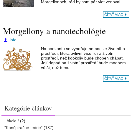
Morgellonoch, rád by som pár viet venoval…
ČÍTAŤ VIAC
Morgellony a nanotechológie
info
Na horizontu se vynořuje nemoc ze životního
prostředí, která ovlivní více lidí a životní
prostředí, než kdokoliv bude chopen chápat.
Její dopad na životní prostředí bude mnohem
větší, než tomu…
ČÍTAŤ VIAC
Kategórie článkov
! Akcie !
(2)
"Konšpiračné teórie"
(137)