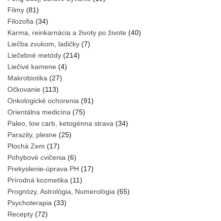
Filmy
(81)
Filozofia
(34)
Karma, reinkarnácia a životy po živote
(40)
Liečba zvukom, ladičky
(7)
Liečebné metódy
(214)
Liečivé kamene
(4)
Makrobiotika
(27)
Očkovanie
(113)
Onkologické ochorenia
(91)
Orientálna medicína
(75)
Paleo, low carb, ketogénna strava
(34)
Parazity, plesne
(25)
Plochá Zem
(17)
Pohybové cvičenia
(6)
Prekyslenie-úprava PH
(17)
Prírodná kozmetika
(11)
Prognózy, Astrológia, Numerológia
(65)
Psychoterapia
(33)
Recepty
(72)