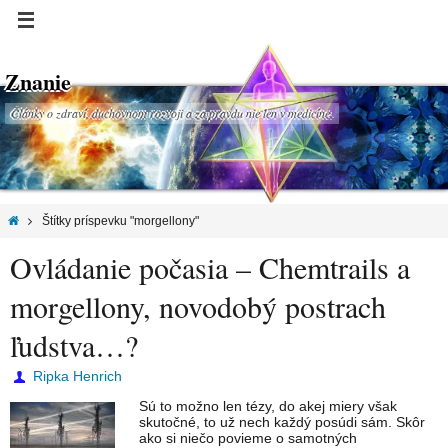
Znanie
Články o zdraví, duchovnom rozvoji a za pravdu nie len v medicíne.
Štítky príspevku "morgellony"
Ovládanie počasia – Chemtrails a
morgellony, novodobý postrach
ľudstva…?
Ripka Henrich
Sú to možno len tézy, do akej miery však
skutočné, to už nech každý posúdi sám. Skôr
ako si niečo povieme o samotných