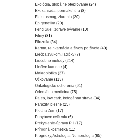
Ekológia, globálne otepľovanie
(24)
Ekozáhrada, permakultúra
(8)
Elektrosmog, žiarenia
(20)
Epigenetika
(20)
Feng Šuej, zdravé bývanie
(10)
Filmy
(81)
Filozofia
(34)
Karma, reinkarnácia a životy po živote
(40)
Liečba zvukom, ladičky
(7)
Liečebné metódy
(214)
Liečivé kamene
(4)
Makrobiotika
(27)
Očkovanie
(113)
Onkologické ochorenia
(91)
Orientálna medicína
(75)
Paleo, low carb, ketogénna strava
(34)
Parazity, plesne
(25)
Plochá Zem
(17)
Pohybové cvičenia
(6)
Prekyslenie-úprava PH
(17)
Prírodná kozmetika
(11)
Prognózy, Astrológia, Numerológia
(65)