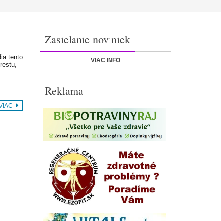
Zasielanie noviniek
dia tento
VIAC INFO
restu,
Reklama
 VIAC