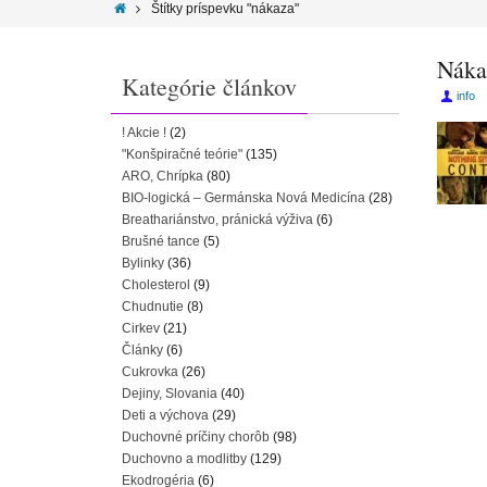
Štítky príspevku "nákaza"
Nákaz
Kategórie článkov
info
! Akcie !
(2)
"Konšpiračné teórie"
(135)
ARO, Chrípka
(80)
BIO-logická – Germánska Nová Medicína
(28)
Breathariánstvo, pránická výživa
(6)
Brušné tance
(5)
Bylinky
(36)
Cholesterol
(9)
Chudnutie
(8)
Cirkev
(21)
Články
(6)
Cukrovka
(26)
Dejiny, Slovania
(40)
Deti a výchova
(29)
Duchovné príčiny chorôb
(98)
Duchovno a modlitby
(129)
Ekodrogéria
(6)