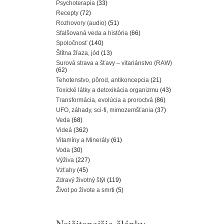
Psychoterapia
(33)
Recepty
(72)
Rozhovory (audio)
(51)
Sfalšovaná veda a história
(66)
Spoločnosť
(140)
Štítna žľaza, jód
(13)
Surová strava a šťavy – vitariánstvo (RAW)
(62)
Tehotenstvo, pôrod, antikoncepcia
(21)
Toxické látky a detoxikácia organizmu
(43)
Transformácia, evolúcia a proroctvá
(86)
UFO, záhady, sci-fi, mimozemšťania
(37)
Veda
(68)
Videá
(362)
Vitamíny a Minerály
(61)
Voda
(30)
Výživa
(227)
Vzťahy
(45)
Zdravý životný štýl
(119)
Život po živote a smrti
(5)
Najčitanejšie články