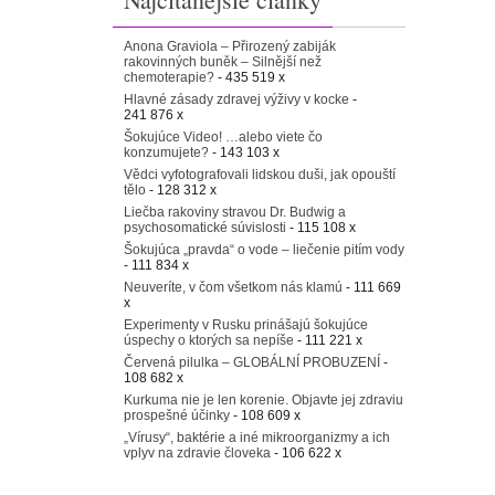
Anona Graviola – Přirozený zabiják
rakovinných buněk – Silnější než
chemoterapie?
- 435 519 x
Hlavné zásady zdravej výživy v kocke
-
241 876 x
Šokujúce Video! …alebo viete čo
konzumujete?
- 143 103 x
Vědci vyfotografovali lidskou duši, jak opouští
tělo
- 128 312 x
Liečba rakoviny stravou Dr. Budwig a
psychosomatické súvislosti
- 115 108 x
Šokujúca „pravda“ o vode – liečenie pitím vody
- 111 834 x
Neuveríte, v čom všetkom nás klamú
- 111 669
x
Experimenty v Rusku prinášajú šokujúce
úspechy o ktorých sa nepíše
- 111 221 x
Červená pilulka – GLOBÁLNÍ PROBUZENÍ
-
108 682 x
Kurkuma nie je len korenie. Objavte jej zdraviu
prospešné účinky
- 108 609 x
„Vírusy“, baktérie a iné mikroorganizmy a ich
vplyv na zdravie človeka
- 106 622 x