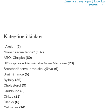
Zmena stravy – prvý krok ku
zdraviu
Kategórie článkov
! Akcie !
(2)
"Konšpiračné teórie"
(137)
ARO, Chrípka
(80)
BIO-logická – Germánska Nová Medicína
(28)
Breathariánstvo, pránická výživa
(6)
Brušné tance
(5)
Bylinky
(36)
Cholesterol
(9)
Chudnutie
(8)
Cirkev
(21)
Články
(6)
Cukrovka
(26)