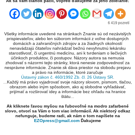
Ak sa Vám článok páčil, vopred ďakujeme za jeho zdieľanie:
6 419 pozretí
Všetky informácie uvedené na stránkach Znanie sú od nezávislých
prispievateľov, alebo len súborom informácii z voľne dostupných
domácich a zahraničných zdrojov a za žiadnych okolností
nenavádzajú čitateľov nahrádzať bežnú nevyhnutnú lekársku
starostlivosť, či urgentnú medicínu, ani k tvrdeniam o liečivých
účinkoch produktov, či postupov. Názory autora sa nemusia
zhodovať s názormi tejto stránky, ktorá nenesie zodpovednosť za
nesprávne informácie. Znanie.sk dáva priestor na slobodu prejavu
a právo na informácie, ktoré zaručuje
Ústavný zákon č. 460/1992 Zb. čl. 26 Ústavy SR
.
...Každý má právo vyjadrovať svoje názory slovom, písmom, tlačou,
obrazom alebo iným spôsobom, ako aj slobodne vyhľadávať,
prijímať a rozširovať idey a informácie bez ohľadu na hranice
štátu...
Ak kliknete ľavou myšou na ľubovoľné na modro zafarbené
slovo, otvorí sa Vám o tom viac informácií. Ak niektorý odkaz
nefunguje, budeme radi, ak nám o tom napíšete na
EZOpress@gmail.com
Ďakujeme