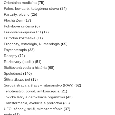
Orientálna medicína
(75)
Paleo, low carb, ketogénna strava
(34)
Parazity, plesne
(25)
Plochá Zem
(17)
Pohybové cvičenia
(6)
Prekyslenie-úprava PH
(17)
Prírodná kozmetika
(11)
Prognózy, Astrológia, Numerológia
(65)
Psychoterapia
(33)
Recepty
(72)
Rozhovory (audio)
(51)
Sfalšovaná veda a história
(68)
Spoločnosť
(140)
Štítna žľaza, jód
(13)
Surová strava a šťavy – vitariánstvo (RAW)
(62)
Tehotenstvo, pôrod, antikoncepcia
(21)
Toxické látky a detoxikácia organizmu
(43)
Transformácia, evolúcia a proroctvá
(85)
UFO, záhady, sci-fi, mimozemšťania
(37)
Veda
(68)