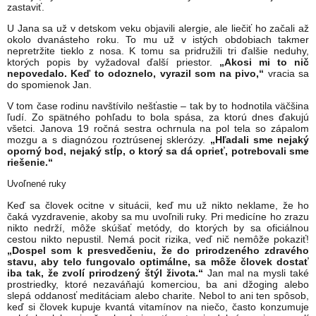
zastaviť.
U Jana sa už v detskom veku objavili alergie, ale liečiť ho začali až
okolo dvanásteho roku. To mu už v istých obdobiach takmer
nepretržite tieklo z nosa. K tomu sa pridružili tri ďalšie neduhy,
ktorých popis by vyžadoval ďalší priestor.
„Akosi mi to nič
nepovedalo. Keď to odoznelo, vyrazil som na pivo,“
vracia sa
do spomienok Jan.
V tom čase rodinu navštívilo nešťastie – tak by to hodnotila väčšina
ľudí. Zo spätného pohľadu to bola spása, za ktorú dnes ďakujú
všetci. Janova 19 ročná sestra ochrnula na pol tela so zápalom
mozgu a s diagnózou roztrúsenej sklerózy.
„Hľadali sme nejaký
oporný bod, nejaký stĺp, o ktorý sa dá oprieť, potrebovali sme
riešenie.“
Uvoľnené ruky
Keď sa človek ocitne v situácii, keď mu už nikto neklame, že ho
čaká vyzdravenie, akoby sa mu uvoľnili ruky. Pri medicíne ho zrazu
nikto nedrží, môže skúšať metódy, do ktorých by sa oficiálnou
cestou nikto nepustil. Nemá pocit rizika, veď nič nemôže pokaziť!
„Dospel som k presvedčeniu, že do prirodzeného zdravého
stavu, aby telo fungovalo optimálne, sa môže človek dostať
iba tak, že zvolí prirodzený štýl života.“
Jan mal na mysli také
prostriedky, ktoré nezaváňajú komerciou, ba ani džoging alebo
slepá oddanosť meditáciam alebo charite. Nebol to ani ten spôsob,
keď si človek kupuje kvantá vitamínov na niečo, často konzumuje