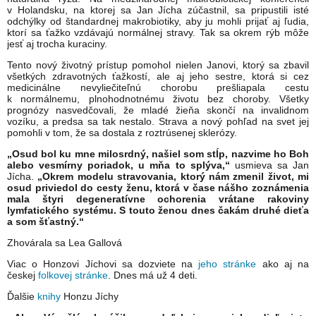
v Holandsku, na ktorej sa Jan Jícha zúčastnil, sa pripustili isté
odchýlky od štandardnej makrobiotiky, aby ju mohli prijať aj ľudia,
ktorí sa ťažko vzdávajú normálnej stravy. Tak sa okrem rýb môže
jesť aj trocha kuraciny.
Tento nový životný prístup pomohol nielen Janovi, ktorý sa zbavil
všetkých zdravotných ťažkostí, ale aj jeho sestre, ktorá si cez
medicinálne nevyliečiteľnú chorobu prešliapala cestu
k normálnemu, plnohodnotnému životu bez choroby. Všetky
prognózy nasvedčovali, že mladé žieňa skončí na invalidnom
vozíku, a predsa sa tak nestalo. Strava a nový pohľad na svet jej
pomohli v tom, že sa dostala z roztrúsenej sklerózy.
„Osud bol ku mne milosrdný, našiel som stĺp, nazvime ho Boh
alebo vesmírny poriadok, u mňa to splýva,“
usmieva sa Jan
Jícha.
„Okrem modelu stravovania, ktorý nám zmenil život, mi
osud priviedol do cesty ženu, ktorá v čase nášho zoznámenia
mala štyri degeneratívne ochorenia vrátane rakoviny
lymfatického systému. S touto ženou dnes čakám druhé dieťa
a som šťastný.“
Zhovárala sa Lea Gallová
Viac o Honzovi Jíchovi sa dozviete na
jeho stránke
ako aj na
českej
folkovej stránke
. Dnes má už 4 deti.
Ďalšie
knihy
Honzu Jíchy