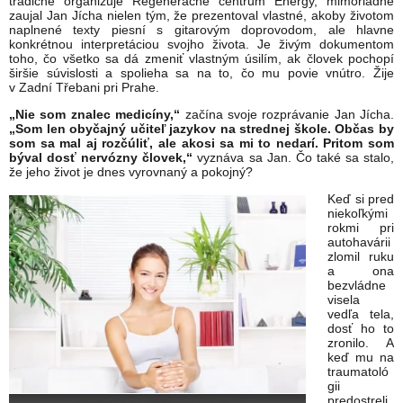
tradične organizuje Regeneračné centrum Energy, mimoriadne
zaujal Jan Jícha nielen tým, že prezentoval vlastné, akoby životom
naplnené texty piesní s gitarovým doprovodom, ale hlavne
konkrétnou interpretáciou svojho života. Je živým dokumentom
toho, čo všetko sa dá zmeniť vlastným úsilím, ak človek pochopí
širšie súvislosti a spolieha sa na to, čo mu povie vnútro. Žije
v Zadní Třebani pri Prahe.
„Nie som znalec medicíny,“
začína svoje rozprávanie Jan Jícha.
„Som len obyčajný učiteľ jazykov na strednej škole. Občas by
som sa mal aj rozčúliť, ale akosi sa mi to nedarí. Pritom som
býval dosť nervózny človek,“
vyznáva sa Jan. Čo také sa stalo,
že jeho život je dnes vyrovnaný a pokojný?
Keď si pred
niekoľkými
rokmi pri
autohavárii
zlomil ruku
a ona
bezvládne
visela
vedľa tela,
dosť ho to
zronilo. A
keď mu na
traumatoló
gii
predostreli