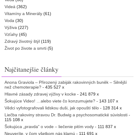
Videá
(362)
Vitamíny a Minerály
(61)
Voda
(30)
Výživa
(227)
Vzťahy
(45)
Zdravý životný štýl
(119)
Život po živote a smrti
(5)
Najčitanejšie články
Anona Graviola – Přirozený zabiják rakovinných buněk – Silnější
než chemoterapie?
- 435 527 x
Hlavné zásady zdravej výživy v kocke
- 241 879 x
Šokujúce Video! …alebo viete čo konzumujete?
- 143 107 x
Vědci vyfotografovali lidskou duši, jak opouští tělo
- 128 314 x
Liečba rakoviny stravou Dr. Budwig a psychosomatické súvislosti
-
115 108 x
Šokujúca „pravda“ o vode – liečenie pitím vody
- 111 837 x
Neuveríte, v čom všetkom nás klamú
- 111 691 x