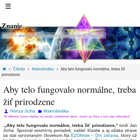
Znanie
Články o zdraví, duchovnom rozvoji a za pravdu nie len v medicíne.
Články
Makrobiotika
Aby telo fungovalo normálne, treba žiť
prirodzene
Aby telo fungovalo normálne, treba
žiť prirodzene
Honza Jícha
Makrobiotika
Ak kliknete ľavou myšou na modro zafarbené slovo, otvorí sa Vám o tom viac informácií.
.„Aby telo fungovalo normálne, treba žiť prirodzene,“
tvrdí Jan
Jícha. Spoznal vesmírny poriadok, našiel šťastie a aj vďaka strave
sa stal vyrovnaným človekom.Na
EZOfeste – Dni zdravia
, ktorý už