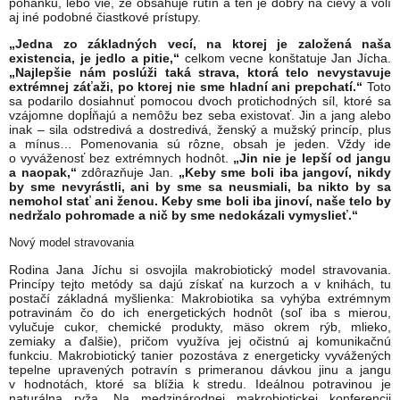
pohánku, lebo vie, že obsahuje rutín a ten je dobrý na cievy a volí
aj iné podobné čiastkové prístupy.
„Jedna zo základných vecí, na ktorej je založená naša
existencia, je jedlo a pitie,“
celkom vecne konštatuje Jan Jícha.
„Najlepšie nám poslúži taká strava, ktorá telo nevystavuje
extrémnej záťaži, po ktorej nie sme hladní ani prepchatí.“
Toto
sa podarilo dosiahnuť pomocou dvoch protichodných síl, ktoré sa
vzájomne dopĺňajú a nemôžu bez seba existovať. Jin a jang alebo
inak – sila odstredivá a dostredivá, ženský a mužský princíp, plus
a mínus… Pomenovania sú rôzne, obsah je jeden. Vždy ide
o vyváženosť bez extrémnych hodnôt.
„Jin nie je lepší od jangu
a naopak,“
zdôrazňuje Jan.
„Keby sme boli iba jangoví, nikdy
by sme nevyrástli, ani by sme sa neusmiali, ba nikto by sa
nemohol stať ani ženou. Keby sme boli iba jinoví, naše telo by
nedržalo pohromade a nič by sme nedokázali vymyslieť.“
Nový model stravovania
Rodina Jana Jíchu si osvojila makrobiotický model stravovania.
Princípy tejto metódy sa dajú získať na kurzoch a v knihách, tu
postačí základná myšlienka: Makrobiotika sa vyhýba extrémnym
potravinám čo do ich energetických hodnôt (soľ iba s mierou,
vylučuje cukor, chemické produkty, mäso okrem rýb, mlieko,
zemiaky a ďalšie), pričom využíva jej očistnú aj komunikačnú
funkciu. Makrobiotický tanier pozostáva z energeticky vyvážených
tepelne upravených potravín s primeranou dávkou jinu a jangu
v hodnotách, ktoré sa blížia k stredu. Ideálnou potravinou je
naturálna ryža. Na medzinárodnej makrobiotickej konferencii