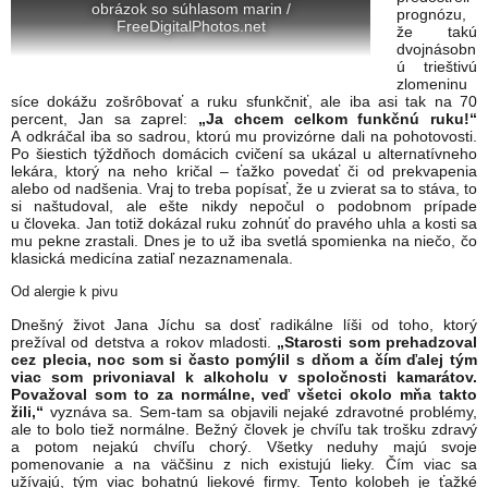
obrázok so súhlasom marin /
prognózu,
FreeDigitalPhotos.net
že takú
dvojnásobn
ú trieštivú
zlomeninu
síce dokážu zošrôbovať a ruku sfunkčniť, ale iba asi tak na 70
percent, Jan sa zaprel:
„Ja chcem celkom funkčnú ruku!“
A odkráčal iba so sadrou, ktorú mu provizórne dali na pohotovosti.
Po šiestich týždňoch domácich cvičení sa ukázal u alternatívneho
lekára, ktorý na neho kričal – ťažko povedať či od prekvapenia
alebo od nadšenia. Vraj to treba popísať, že u zvierat sa to stáva, to
si naštudoval, ale ešte nikdy nepočul o podobnom prípade
u človeka. Jan totiž dokázal ruku zohnúť do pravého uhla a kosti sa
mu pekne zrastali. Dnes je to už iba svetlá spomienka na niečo, čo
klasická medicína zatiaľ nezaznamenala.
Od alergie k pivu
Dnešný život Jana Jíchu sa dosť radikálne líši od toho, ktorý
prežíval od detstva a rokov mladosti.
„Starosti som prehadzoval
cez plecia, noc som si často pomýlil s dňom a čím ďalej tým
viac som privoniaval k alkoholu v spoločnosti kamarátov.
Považoval som to za normálne, veď všetci okolo mňa takto
žili,“
vyznáva sa. Sem-tam sa objavili nejaké zdravotné problémy,
ale to bolo tiež normálne. Bežný človek je chvíľu tak trošku zdravý
a potom nejakú chvíľu chorý. Všetky neduhy majú svoje
pomenovanie a na väčšinu z nich existujú lieky. Čím viac sa
užívajú, tým viac bohatnú liekové firmy. Tento kolobeh je ťažké