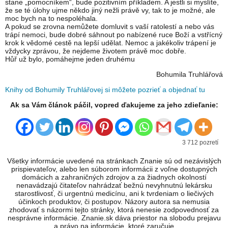
stane „pomocníkem“, bude pozitivním příkladem. A jestli si myslíte,
že se té úlohy ujme někdo jiný nežli právě vy, tak to je možné, ale
moc bych na to nespoléhala.
A pokud se zrovna nemůžete domluvit s vaší ratolestí a nebo vás
trápí nemoci, bude dobré sáhnout po nabízené ruce Boží a vstřícný
krok k vědomé cestě na lepší udělat. Nemoc a jakékoliv trápení je
vždycky zprávou, že nejdeme životem právě moc dobře.
Hůř už bylo, pomáhejme jeden druhému
Bohumila Truhlářová
Knihy od Bohumily Truhlářovej si môžete pozrieť a objednať tu
Ak sa Vám článok páčil, vopred ďakujeme za jeho zdieľanie:
3 712 pozretí
Všetky informácie uvedené na stránkach Znanie sú od nezávislých
prispievateľov, alebo len súborom informácii z voľne dostupných
domácich a zahraničných zdrojov a za žiadnych okolností
nenavádzajú čitateľov nahrádzať bežnú nevyhnutnú lekársku
starostlivosť, či urgentnú medicínu, ani k tvrdeniam o liečivých
účinkoch produktov, či postupov. Názory autora sa nemusia
zhodovať s názormi tejto stránky, ktorá nenesie zodpovednosť za
nesprávne informácie. Znanie.sk dáva priestor na slobodu prejavu
a právo na informácie, ktoré zaručuje