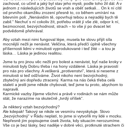
zachoval, co učinil a jaký byl stav jeho mysli, podle toho žil dál. A v
jednom z následujících životů se vrah a oběť setkali… On k ní cítil
od prvního okamžiku zrození přesně to, co během umírání na
bitevním poli: „Nenávidím tě, opovrhuji tebou a nejraději bych tě
zabil.“ Nechuť s ní cokoliv žít, potřebu vrátit jí vše zlé, odpor k ní,
bezmocnost, bezvýchodnost, strach – to vše jí po dvacet let
podvědomě přehrával.
Aby vztah mezi nimi fungoval lépe, musela ke slovu přijít síla
mocnější nežli je nenávist. Veličina, která předčí úplně všechny
příšernosti lidmi v minulosti vyprodukované i teď žité – a tou je
láska… Láska je jedinou realitou.
Jsme tu pro jinou věc nežli pro bolest a nenávist, byť naše kroky v
minulosti byly Dobru třeba i na hony vzdálené. Láska je pravostí
pro nás pro všechny. A veškerá „protivenství“, která si neseme z
minulosti si teď odžíváme. Život nikoho není bezvýchodný,
zbytečný ani dopředu ztracený. Karma na nás čeká třeba celá
staletí a jestli jsme někde chybovali, teď jsme tu proto, abychom to
napravili.
Karmické vazby žijeme všichni a právě v rodinách se nám může
stát, že narazíme na skutečně „tvrdý oříšek“.
Je některý vztah bezvýchodný?
Ale kdepak! Takový se nikde ve vesmíru nevyskytuje. Slovo
„bezvýchodný“ v Řádu neplatí, to jsme si vytvořili my lidé v mozku.
Nepřesně jím popisujeme úsek života, kdy situacím nerozumíme.
Vše co je bez lásky, bez naděje v dobré věci, protknuté strachem či