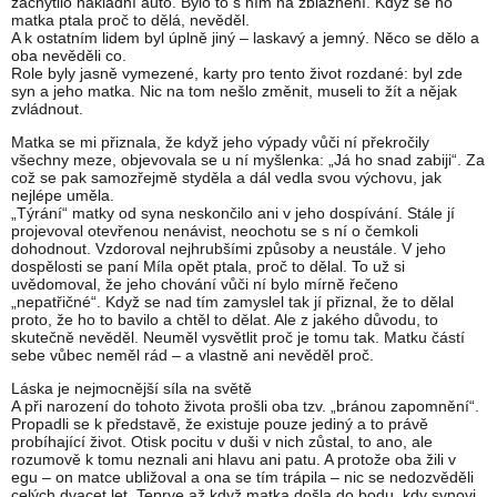
zachytilo nákladní auto. Bylo to s ním na zbláznění. Když se ho
matka ptala proč to dělá, nevěděl.
A k ostatním lidem byl úplně jiný – laskavý a jemný. Něco se dělo a
oba nevěděli co.
Role byly jasně vymezené, karty pro tento život rozdané: byl zde
syn a jeho matka. Nic na tom nešlo změnit, museli to žít a nějak
zvládnout.
Matka se mi přiznala, že když jeho výpady vůči ní překročily
všechny meze, objevovala se u ní myšlenka: „Já ho snad zabiji“. Za
což se pak samozřejmě styděla a dál vedla svou výchovu, jak
nejlépe uměla.
„Týrání“ matky od syna neskončilo ani v jeho dospívání. Stále jí
projevoval otevřenou nenávist, neochotu se s ní o čemkoli
dohodnout. Vzdoroval nejhrubšími způsoby a neustále. V jeho
dospělosti se paní Míla opět ptala, proč to dělal. To už si
uvědomoval, že jeho chování vůči ní bylo mírně řečeno
„nepatřičné“. Když se nad tím zamyslel tak jí přiznal, že to dělal
proto, že ho to bavilo a chtěl to dělat. Ale z jakého důvodu, to
skutečně nevěděl. Neuměl vysvětlit proč je tomu tak. Matku částí
sebe vůbec neměl rád – a vlastně ani nevěděl proč.
Láska je nejmocnější síla na světě
A při narození do tohoto života prošli oba tzv. „bránou zapomnění“.
Propadli se k představě, že existuje pouze jediný a to právě
probíhající život. Otisk pocitu v duši v nich zůstal, to ano, ale
rozumově k tomu neznali ani hlavu ani patu. A protože oba žili v
egu – on matce ubližoval a ona se tím trápila – nic se nedozvěděli
celých dvacet let. Teprve až když matka došla do bodu, kdy synovi