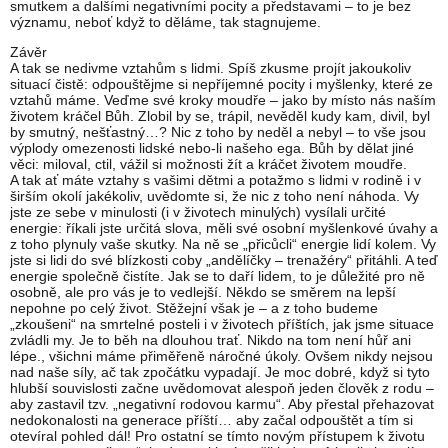
smutkem a dalšími negativními pocity a představami – to je bez
významu, neboť když to děláme, tak stagnujeme.
Závěr
A tak se nedivme vztahům s lidmi. Spíš zkusme projít jakoukoliv
situací čistě: odpouštějme si nepříjemné pocity i myšlenky, které ze
vztahů máme. Veďme své kroky moudře – jako by místo nás naším
životem kráčel Bůh. Zlobil by se, trápil, nevěděl kudy kam, divil, byl
by smutný, nešťastný…? Nic z toho by neděl a nebyl – to vše jsou
výplody omezenosti lidské nebo-li našeho ega. Bůh by dělat jiné
věci: miloval, ctil, vážil si možnosti žít a kráčet životem moudře.
A tak ať máte vztahy s vašimi dětmi a potažmo s lidmi v rodině i v
širším okolí jakékoliv, uvědomte si, že nic z toho není náhoda. Vy
jste ze sebe v minulosti (i v životech minulých) vysílali určité
energie: říkali jste určitá slova, měli své osobní myšlenkové úvahy a
z toho plynuly vaše skutky. Na ně se „přicůcli“ energie lidí kolem. Vy
jste si lidi do své blízkosti coby „andělíčky – trenažéry“ přitáhli. A teď
energie společně čistíte. Jak se to daří lidem, to je důležité pro ně
osobně, ale pro vás je to vedlejší. Někdo se směrem na lepší
nepohne po celý život. Stěžejní však je – a z toho budeme
„zkoušeni“ na smrtelné posteli i v životech příštích, jak jsme situace
zvládli my. Je to běh na dlouhou trať. Nikdo na tom není hůř ani
lépe., všichni máme přiměřeně náročné úkoly. Ovšem nikdy nejsou
nad naše síly, ač tak zpočátku vypadají. Je moc dobré, když si tyto
hlubší souvislosti začne uvědomovat alespoň jeden člověk z rodu –
aby zastavil tzv. „negativní rodovou karmu“. Aby přestal přehazovat
nedokonalosti na generace příští… aby začal odpouštět a tím si
otevíral pohled dál! Pro ostatní se tímto novým přístupem k životu