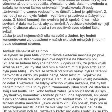
všechno až do dna odpustila, přestala ho vinit, dala mu svobodu a
začala ho milovat láskou universální (praktikovala tři body
„Universálního vzorec vedoucího ke štěstí“: 1.bod je „přijímám“, 2.
rozhoduji se co nejvíc řádně – vybírám si pravdivou a láskyplnou
cestu, 3. řádně konám), tím uvolnila jejich společné karmické
sevření. A dala mu šanci, aby se změnil. A posléze skutečně syn její
zvýšené vibrace akceptoval a i on pozitivně svou učební látku
zvládl.
Láska je totiž nejmocnější síla na světě a žádné, byť hodně
koncentrované zlo obsažené v našich skutcích minulých ji neumí
trvale odsunout stranou.
Tenkrát: Nenávist až za hrob
Se synem se paní Míla v tomto životě skutečně neviděla po prvé.
Setkali se ve středověku jako dva nepřátelé na bitevním poli.
Situace se během bitvy (ne náhodou) vyvinula tak, že jeden voják
ležel na zemi, druhý stál nad ním a mečem mířil k jeho srdci (a to
byla paní Míla). Tito dva se vzdálili od bitevní vřavy, byli za terénní
nerovností a nikdo jiný poblíž nebyl. Vtom ležícímu vojákovi na
pomoc přibíhali dva jeho přátelé. Paní Míla (stojící voják) nevěděla,
co dělat. Uvažovala, že kdyby ležícího vojáka nezabila, byli by tím
pádem proti ní tři a to by pro ni znamenalo jistou smrt. Ze strachu o
svůj život bodla. Ten, koho tenkrát zabila, je v současnosti její syn…
„Myšlenkový komentář“ k tomuto příběhu oba zapomněli, ani jeden
z nich zpočátku nevěděl, co mezi nimi tenkrát bylo. To, že při jeho
zrození matka nevěděla „jakou duši to k ní Bůh poslal“, bylo pro ni
samozřejmě milostí. Zátěž ze své viny minulé by byla neunesla.
Už na bitevním poli se „rozdávaly karty“ pro další životy; jak se kdo