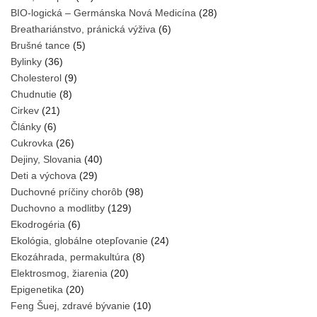
BIO-logická – Germánska Nová Medicína
(28)
Breathariánstvo, pránická výživa
(6)
Brušné tance
(5)
Bylinky
(36)
Cholesterol
(9)
Chudnutie
(8)
Cirkev
(21)
Články
(6)
Cukrovka
(26)
Dejiny, Slovania
(40)
Deti a výchova
(29)
Duchovné príčiny chorôb
(98)
Duchovno a modlitby
(129)
Ekodrogéria
(6)
Ekológia, globálne otepľovanie
(24)
Ekozáhrada, permakultúra
(8)
Elektrosmog, žiarenia
(20)
Epigenetika
(20)
Feng Šuej, zdravé bývanie
(10)