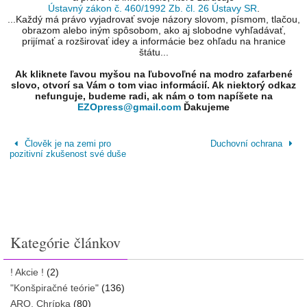
Ústavný zákon č. 460/1992 Zb. čl. 26 Ústavy SR
.
...Každý má právo vyjadrovať svoje názory slovom, písmom, tlačou,
obrazom alebo iným spôsobom, ako aj slobodne vyhľadávať,
prijímať a rozširovať idey a informácie bez ohľadu na hranice
štátu...
Ak kliknete ľavou myšou na ľubovoľné na modro zafarbené
slovo, otvorí sa Vám o tom viac informácií. Ak niektorý odkaz
nefunguje, budeme radi, ak nám o tom napíšete na
EZOpress@gmail.com
Ďakujeme
Člověk je na zemi pro
Duchovní ochrana
pozitivní zkušenost své duše
Kategórie článkov
! Akcie !
(2)
"Konšpiračné teórie"
(136)
ARO, Chrípka
(80)