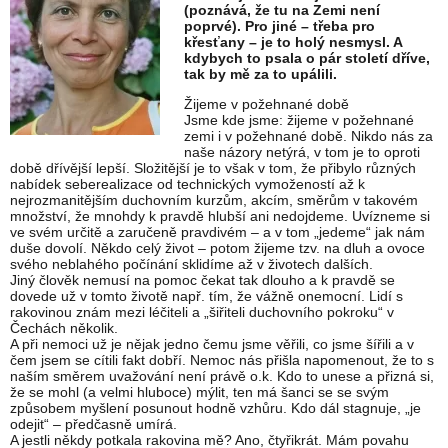
(poznává, že tu na Zemi není
poprvé). Pro jiné – třeba pro
křesťany – je to holý nesmysl. A
kdybych to psala o pár století dříve,
tak by mě za to upálili.
Žijeme v požehnané době
Jsme kde jsme: žijeme v požehnané
zemi i v požehnané době. Nikdo nás za
naše názory netýrá, v tom je to oproti
době dřívější lepší. Složitější je to však v tom, že přibylo různých
nabídek seberealizace od technických vymožeností až k
nejrozmanitějším duchovním kurzům, akcím, směrům v takovém
množství, že mnohdy k pravdě hlubší ani nedojdeme. Uvízneme si
ve svém určitě a zaručeně pravdivém – a v tom „jedeme“ jak nám
duše dovolí. Někdo celý život – potom žijeme tzv. na dluh a ovoce
svého neblahého počínání sklidíme až v životech dalších.
Jiný člověk nemusí na pomoc čekat tak dlouho a k pravdě se
dovede už v tomto životě např. tím, že vážně onemocní. Lidí s
rakovinou znám mezi léčiteli a „šiřiteli duchovního pokroku“ v
Čechách několik.
A při nemoci už je nějak jedno čemu jsme věřili, co jsme šířili a v
čem jsem se cítili fakt dobří. Nemoc nás přišla napomenout, že to s
naším směrem uvažování není právě o.k. Kdo to unese a přizná si,
že se mohl (a velmi hluboce) mýlit, ten má šanci se se svým
způsobem myšlení posunout hodně vzhůru. Kdo dál stagnuje, „je
odejit“ – předčasně umírá.
A jestli někdy potkala rakovina mě? Ano, čtyřikrát. Mám povahu