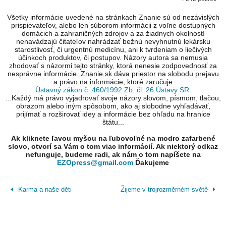
Všetky informácie uvedené na stránkach Znanie sú od nezávislých
prispievateľov, alebo len súborom informácii z voľne dostupných
domácich a zahraničných zdrojov a za žiadnych okolností
nenavádzajú čitateľov nahrádzať bežnú nevyhnutnú lekársku
starostlivosť, či urgentnú medicínu, ani k tvrdeniam o liečivých
účinkoch produktov, či postupov. Názory autora sa nemusia
zhodovať s názormi tejto stránky, ktorá nenesie zodpovednosť za
nesprávne informácie. Znanie.sk dáva priestor na slobodu prejavu
a právo na informácie, ktoré zaručuje
Ústavný zákon č. 460/1992 Zb. čl. 26 Ústavy SR
.
...Každý má právo vyjadrovať svoje názory slovom, písmom, tlačou,
obrazom alebo iným spôsobom, ako aj slobodne vyhľadávať,
prijímať a rozširovať idey a informácie bez ohľadu na hranice
štátu...
Ak kliknete ľavou myšou na ľubovoľné na modro zafarbené
slovo, otvorí sa Vám o tom viac informácií. Ak niektorý odkaz
nefunguje, budeme radi, ak nám o tom napíšete na
EZOpress@gmail.com
Ďakujeme
Karma a naše děti
Žijeme v trojrozměrném světě