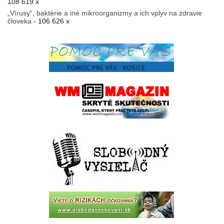
108 619 x
„Vírusy“, baktérie a iné mikroorganizmy a ich vplyv na zdravie
človeka
- 106 626 x