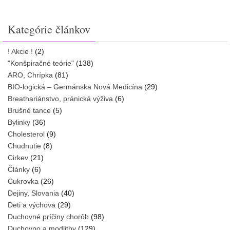
Kategórie článkov
! Akcie !
(2)
"Konšpiračné teórie"
(138)
ARO, Chrípka
(81)
BIO-logická – Germánska Nová Medicína
(29)
Breathariánstvo, pránická výživa
(6)
Brušné tance
(5)
Bylinky
(36)
Cholesterol
(9)
Chudnutie
(8)
Cirkev
(21)
Články
(6)
Cukrovka
(26)
Dejiny, Slovania
(40)
Deti a výchova
(29)
Duchovné príčiny chorôb
(98)
Duchovno a modlitby
(129)