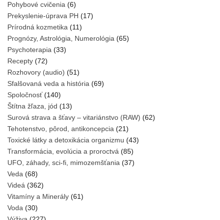
Pohybové cvičenia
(6)
Prekyslenie-úprava PH
(17)
Prírodná kozmetika
(11)
Prognózy, Astrológia, Numerológia
(65)
Psychoterapia
(33)
Recepty
(72)
Rozhovory (audio)
(51)
Sfalšovaná veda a história
(69)
Spoločnosť
(140)
Štítna žľaza, jód
(13)
Surová strava a šťavy – vitariánstvo (RAW)
(62)
Tehotenstvo, pôrod, antikoncepcia
(21)
Toxické látky a detoxikácia organizmu
(43)
Transformácia, evolúcia a proroctvá
(85)
UFO, záhady, sci-fi, mimozemšťania
(37)
Veda
(68)
Videá
(362)
Vitamíny a Minerály
(61)
Voda
(30)
Výživa
(227)