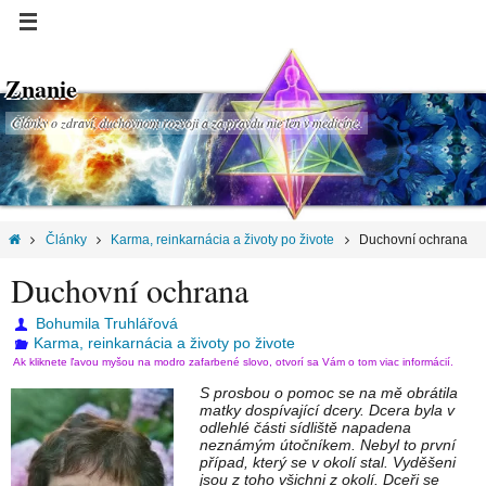
Znanie
Články o zdraví, duchovnom rozvoji a za pravdu nie len v medicíne.
Články
Karma, reinkarnácia a životy po živote
Duchovní ochrana
Duchovní ochrana
Bohumila Truhlářová
Karma, reinkarnácia a životy po živote
Ak kliknete ľavou myšou na modro zafarbené slovo, otvorí sa Vám o tom viac informácií.
S prosbou o pomoc se na mě obrátila
matky dospívající dcery. Dcera byla v
odlehlé části sídliště napadena
neznámým útočníkem. Nebyl to první
případ, který se v okolí stal. Vyděšeni
jsou z toho všichni z okolí. Dceři se