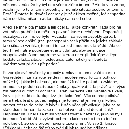
nemohou. Duchovní ochrana je stav, kdy nás „zlo míjí“. Děje se
někomu z nás, že by byl ode všeho zlého imunní? Ale to víte že ne,
všichni jsme tu a tam v probíhající nemilé situaci osobně přítomní.
Proč? Protože budování ochrany je záležitost možná, leč nespadne
nám do klína nikomu automaticky sama od sebe.
A teď se mně ptá matka a její dcera. Takže konkrétní rada pro ně
zní: něco proběhlo a mělo to pozadí, které nechápete. Doporučuji
nezabývat se tím, co bylo. Rozuzlení se všemi aspekty „proč k
tomu vůbec došlo“ (tzn. pochopení všech příčin na jejichž základě
tato situace vznikla), to není to, co teď hned musíte vědět. Ale co
teď hned nutně potřebujete, je žít dál tak, aby se situace
neopakovala. A tam napřeme veškerou energii. Jak lépe a lépe
budete zvládat situaci následující, automaticky si i budete
uvědomovat příčinu přepadení.
Pozorujte své myšlenky a pocity a mluvte o tom s vaší dcerou.
Vysvětlete jí, že v životě se dějí i nedobré věci. To co jí potkalo
může být jakkoliv bolestné, ale musí žít dál. A pokud to zvládne,
nemusí se podobná situace už nikdy opakovat. Jde právě o tu výše
zmíněnou duchovní ochranu… Paní herečka Zita Kabátová říkala,
že v jejich rodě se traduje tzv. „ke kolenům“. Vše co nás potkává
není třeba brát urputně, nejlepší je to nechat jen ve výši kolen,
nevpouštět to do sebe. A když už nás něco převálcuje, jako se to
stalo dceři, honem to zase mimo bolavou oblast dostat. Jak?
Odpuštěním. Dcera se musí vzpamatovat a nežít tak, jako by byla
bezmocná oběť. Ať si vytváří ochranu kolem sebe tím (a teď se
nelekněte), že se s proběhnuvší situací smíří. Ve své 1. knížce
(Základní učebnice štěstí) vysvětluji jak to udělat: přijímat,