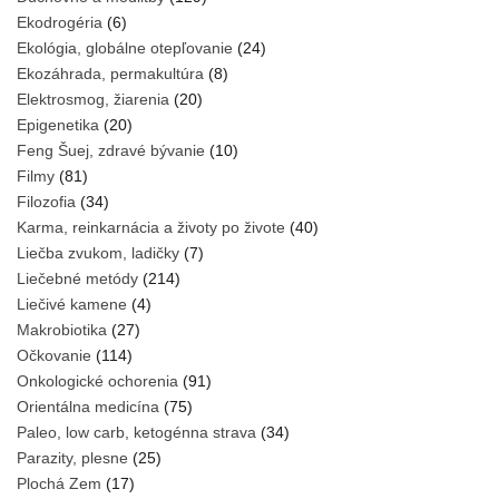
Ekodrogéria
(6)
Ekológia, globálne otepľovanie
(24)
Ekozáhrada, permakultúra
(8)
Elektrosmog, žiarenia
(20)
Epigenetika
(20)
Feng Šuej, zdravé bývanie
(10)
Filmy
(81)
Filozofia
(34)
Karma, reinkarnácia a životy po živote
(40)
Liečba zvukom, ladičky
(7)
Liečebné metódy
(214)
Liečivé kamene
(4)
Makrobiotika
(27)
Očkovanie
(114)
Onkologické ochorenia
(91)
Orientálna medicína
(75)
Paleo, low carb, ketogénna strava
(34)
Parazity, plesne
(25)
Plochá Zem
(17)