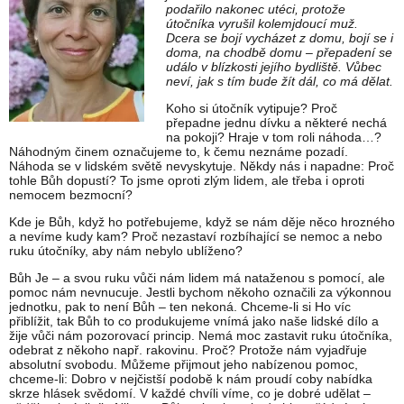
podařilo nakonec utéci, protože
útočníka vyrušil kolemjdoucí muž.
Dcera se bojí vycházet z domu, bojí se i
doma, na chodbě domu – přepadení se
událo v blízkosti jejího bydliště. Vůbec
neví, jak s tím bude žít dál, co má dělat.
Koho si útočník vytipuje? Proč
přepadne jednu dívku a některé nechá
na pokoji? Hraje v tom roli náhoda…?
Náhodným činem označujeme to, k čemu neznáme pozadí.
Náhoda se v lidském světě nevyskytuje. Někdy nás i napadne: Proč
tohle Bůh dopustí? To jsme oproti zlým lidem, ale třeba i oproti
nemocem bezmocní?
Kde je Bůh, když ho potřebujeme, když se nám děje něco hrozného
a nevíme kudy kam? Proč nezastaví rozbíhající se nemoc a nebo
ruku útočníky, aby nám nebylo ublíženo?
Bůh Je – a svou ruku vůči nám lidem má nataženou s pomocí, ale
pomoc nám nevnucuje. Jestli bychom někoho označili za výkonnou
jednotku, pak to není Bůh – ten nekoná. Chceme-li si Ho víc
přiblížit, tak Bůh to co produkujeme vnímá jako naše lidské dílo a
žije vůči nám pozorovací princip. Nemá moc zastavit ruku útočníka,
odebrat z někoho např. rakovinu. Proč? Protože nám vyjadřuje
absolutní svobodu. Můžeme přijmout jeho nabízenou pomoc,
chceme-li: Dobro v nejčistší podobě k nám proudí coby nabídka
skrze hlásek svědomí. V každé chvíli víme, co je dobré udělat –