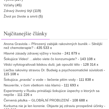
Vzťahy
(45)
Zdravý životný štýl
(119)
Život po živote a smrti
(5)
Najčitanejšie články
Anona Graviola – Přirozený zabiják rakovinných buněk – Silnější
než chemoterapie?
- 435 533 x
Hlavné zásady zdravej výživy v kocke
- 241 879 x
Šokujúce Video! …alebo viete čo konzumujete?
- 143 108 x
Vědci vyfotografovali lidskou duši, jak opouští tělo
- 128 314 x
Liečba rakoviny stravou Dr. Budwig a psychosomatické súvislosti
-
115 108 x
Šokujúca „pravda“ o vode – liečenie pitím vody
- 111 838 x
Neuveríte, v čom všetkom nás klamú
- 111 693 x
Experimenty v Rusku prinášajú šokujúce úspechy o ktorých sa
nepíše
- 111 226 x
Červená pilulka – GLOBÁLNÍ PROBUZENÍ
- 108 688 x
Kurkuma nie je len korenie. Objavte jej zdraviu prospešné účinky
-