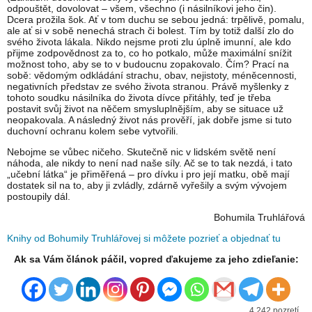
odpouštět, dovolovat – všem, všechno (i násilníkovi jeho čin).
Dcera prožila šok. Ať v tom duchu se sebou jedná: trpělivě, pomalu,
ale ať si v sobě nenechá strach či bolest. Tím by totiž další zlo do
svého života lákala. Nikdo nejsme proti zlu úplně imunní, ale kdo
přijme zodpovědnost za to, co ho potkalo, může maximální snížit
možnost toho, aby se to v budoucnu zopakovalo. Čím? Prací na
sobě: vědomým odkládání strachu, obav, nejistoty, méněcennosti,
negativních představ ze svého života stranou. Právě myšlenky z
tohoto soudku násilníka do života dívce přitáhly, teď je třeba
postavit svůj život na něčem smysluplnějším, aby se situace už
neopakovala. A následný život nás prověří, jak dobře jsme si tuto
duchovní ochranu kolem sebe vytvořili.
Nebojme se vůbec ničeho. Skutečně nic v lidském světě není
náhoda, ale nikdy to není nad naše síly. Ač se to tak nezdá, i tato
„učební látka“ je přiměřená – pro dívku i pro její matku, obě mají
dostatek sil na to, aby ji zvládly, zdárně vyřešily a svým vývojem
postoupily dál.
Bohumila Truhlářová
Knihy od Bohumily Truhlářovej si môžete pozrieť a objednať tu
Ak sa Vám článok páčil, vopred ďakujeme za jeho zdieľanie:
4 242 pozretí