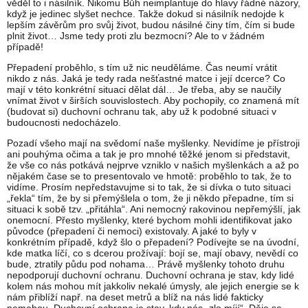
věděl to i násilník. Nikomu Bůh neimplantuje do hlavy řádné názory,
když je jedinec slyšet nechce. Takže dokud si násilník nedojde k
lepším závěrům pro svůj život, budou násilné činy tím, čím si bude
plnit život… Jsme tedy proti zlu bezmocní? Ale to v žádném
případě!
Přepadení proběhlo, s tím už nic neuděláme. Čas neumí vrátit
nikdo z nás. Jaká je tedy rada nešťastné matce i její dcerce? Co
mají v této konkrétní situaci dělat dál… Je třeba, aby se naučily
vnímat život v širších souvislostech. Aby pochopily, co znamená mít
(budovat si) duchovní ochranu tak, aby už k podobné situaci v
budoucnosti nedocházelo.
Pozadí všeho mají na svědomí naše myšlenky. Nevidíme je přístroji
ani pouhýma očima a tak je pro mnohé těžké jenom si představit,
že vše co nás potkává nejprve vzniklo v našich myšlenkách a až po
nějakém čase se to presentovalo ve hmotě: proběhlo to tak, že to
vidíme. Prosím nepředstavujme si to tak, že si dívka o tuto situaci
„řekla“ tím, že by si přemýšlela o tom, že ji někdo přepadne, tím si
situaci k sobě tzv. „přitáhla“. Ani nemocný rakovinou nepřemýšlí, jak
onemocní. Přesto myšlenky, které bychom mohli identifikovat jako
původce (přepadení či nemoci) existovaly. A jaké to byly v
konkrétním případě, když šlo o přepadení? Podívejte se na úvodní,
kde matka líčí, co s dcerou prožívají: bojí se, mají obavy, nevědí co
bude, ztratily půdu pod nohama… Právě myšlenky tohoto druhu
nepodporují duchovní ochranu. Duchovní ochrana je stav, kdy lidé
kolem nás mohou mít jakkoliv nekalé úmysly, ale jejich energie se k
nám přiblíží např. na deset metrů a blíž na nás lidé fakticky