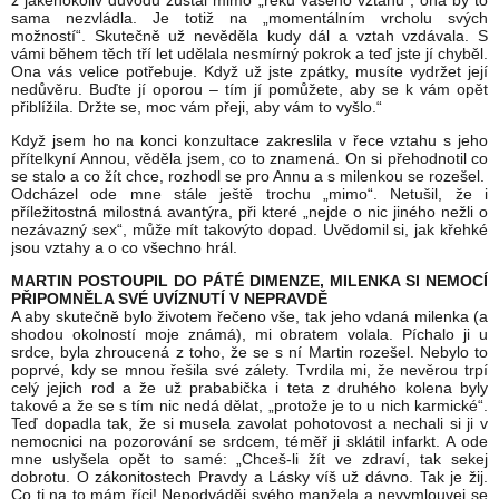
z jakéhokoliv důvodu zůstal mimo „řeku vašeho vztahu“, ona by to
sama nezvládla. Je totiž na „momentálním vrcholu svých
možností“. Skutečně už nevěděla kudy dál a vztah vzdávala. S
vámi během těch tří let udělala nesmírný pokrok a teď jste jí chyběl.
Ona vás velice potřebuje. Když už jste zpátky, musíte vydržet její
nedůvěru. Buďte jí oporou – tím jí pomůžete, aby se k vám opět
přiblížila. Držte se, moc vám přeji, aby vám to vyšlo.“
Když jsem ho na konci konzultace zakreslila v řece vztahu s jeho
přítelkyní Annou, věděla jsem, co to znamená. On si přehodnotil co
se stalo a co žít chce, rozhodl se pro Annu a s milenkou se rozešel.
Odcházel ode mne stále ještě trochu „mimo“. Netušil, že i
příležitostná milostná avantýra, při které „nejde o nic jiného nežli o
nezávazný sex“, může mít takovýto dopad. Uvědomil si, jak křehké
jsou vztahy a o co všechno hrál.
MARTIN POSTOUPIL DO PÁTÉ DIMENZE, MILENKA SI NEMOCÍ
PŘIPOMNĚLA SVÉ UVÍZNUTÍ V NEPRAVDĚ
A aby skutečně bylo životem řečeno vše, tak jeho vdaná milenka (a
shodou okolností moje známá), mi obratem volala. Píchalo ji u
srdce, byla zhroucená z toho, že se s ní Martin rozešel. Nebylo to
poprvé, kdy se mnou řešila své zálety. Tvrdila mi, že nevěrou trpí
celý jejich rod a že už prababička i teta z druhého kolena byly
takové a že se s tím nic nedá dělat, „protože je to u nich karmické“.
Teď dopadla tak, že si musela zavolat pohotovost a nechali si ji v
nemocnici na pozorování se srdcem, téměř ji sklátil infarkt. A ode
mne uslyšela opět to samé: „Chceš-li žít ve zdraví, tak sekej
dobrotu. O zákonitostech Pravdy a Lásky víš už dávno. Tak je žij.
Co ti na to mám říci! Nepodváděj svého manžela a nevymlouvej se