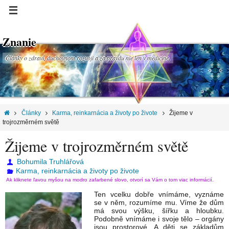
Znanie
Články o zdraví, duchovnom rozvoji a za pravdu nie len v medicíne.
Články
Karma, reinkarnácia a životy po živote
Žijeme v
trojrozměrném světě
Žijeme v trojrozměrném světě
Bohumila Truhlářová
Karma, reinkarnácia a životy po živote
Ak kliknete ľavou myšou na modro zafarbené slovo, otvorí sa Vám o tom viac informácií.
Ten vcelku dobře vnímáme, vyznáme
se v něm, rozumíme mu. Víme že dům
má svou výšku, šířku a hloubku.
Podobně vnímáme i svoje tělo – orgány
jsou prostorové. A děti se základům