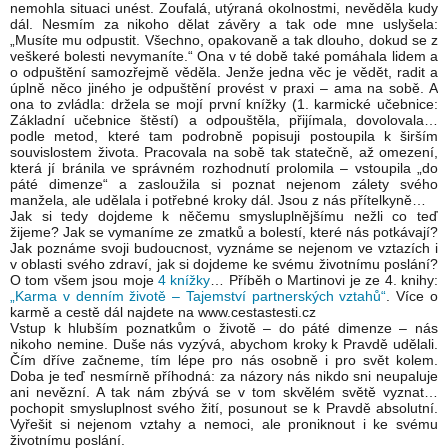
nemohla situaci unést. Zoufalá, utýraná okolnostmi, nevěděla kudy
dál. Nesmím za nikoho dělat závěry a tak ode mne uslyšela:
„Musíte mu odpustit. Všechno, opakovaně a tak dlouho, dokud se z
veškeré bolesti nevymaníte.“ Ona v té době také pomáhala lidem a
o odpuštění samozřejmě věděla. Jenže jedna věc je vědět, radit a
úplně něco jiného je odpuštění provést v praxi – ama na sobě. A
ona to zvládla: držela se mojí první knížky (1. karmické učebnice:
Základní učebnice štěstí) a odpouštěla, přijímala, dovolovala…
podle metod, které tam podrobně popisuji postoupila k širším
souvislostem života. Pracovala na sobě tak statečně, až omezení,
která jí bránila ve správném rozhodnutí prolomila – vstoupila „do
páté dimenze“ a zasloužila si poznat nejenom zálety svého
manžela, ale udělala i potřebné kroky dál. Jsou z nás přítelkyně…
Jak si tedy dojdeme k něčemu smysluplnějšímu nežli co teď
žijeme? Jak se vymaníme ze zmatků a bolestí, které nás potkávají?
Jak poznáme svoji budoucnost, vyznáme se nejenom ve vztazích i
v oblasti svého zdraví, jak si dojdeme ke svému životnímu poslání?
O tom všem jsou moje
4 knížky
… Příběh o Martinovi je ze 4. knihy:
„Karma v denním životě – Tajemství partnerských vztahů“
. Více o
karmě a cestě dál najdete na www.cestastesti.cz
Vstup k hlubším poznatkům o životě – do páté dimenze – nás
nikoho nemine. Duše nás vyzývá, abychom kroky k Pravdě udělali.
Čím dříve začneme, tím lépe pro nás osobně i pro svět kolem.
Doba je teď nesmírně příhodná: za názory nás nikdo sni neupaluje
ani nevězní. A tak nám zbývá se v tom skvělém světě vyznat…
pochopit smysluplnost svého žití, posunout se k Pravdě absolutní.
Vyřešit si nejenom vztahy a nemoci, ale proniknout i ke svému
životnímu poslání.