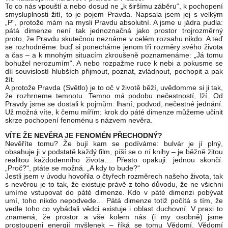
To co nás vpouští a nebo dosud ne „k širšímu záběru“, k pochopení
smysluplnosti žití, to je pojem Pravda. Napsala jsem jej s velkým
„P“, protože mám na mysli Pravdu absolutní. A jsme u jádra pudla:
pátá dimenze není tak jednoznačná jako prostor trojrozměrný
proto, že Pravdu skutečnou neznáme v celém rozsahu nikdo. A teď
se rozhodněme: buď si ponecháme jenom tři rozměry svého života
a čas – a k mnohým situacím zkroušeně poznamenáme: „Já tomu
bohužel nerozumím“. A nebo rozpažme ruce k nebi a pokusme se
díl souvislostí hlubších přijmout, poznat, zvládnout, pochopit a pak
žít.
A protože Pravda (Světlo) je to oč v životě běží, uvědomme si ji tak,
že rozhrneme temnotu. Temno má podobu nečestností, lží. Od
Pravdy jsme se dostali k pojmům: lhaní, podvod, nečestné jednání.
Už možná víte, k čemu mířím: krok do páté dimenze můžeme učinit
skrze pochopení fenoménu s názvem nevěra.
VÍTE ŽE NEVĚRA JE FENOMÉN PŘECHODNÝ?
Nevěříte tomu? Že bují kam se podíváme: bulvár je jí plný,
obsahuje ji v podstatě každý film, píší se o ní knihy – je běžně žitou
realitou každodenního života… Přesto opakuji: jednou skončí.
„Proč?“, ptáte se možná. „A kdy to bude?“
Jestli jsem v úvodu hovořila o čtyřech rozměrech našeho života, tak
s nevěrou je to tak, že existuje právě z toho důvodu, že ne všichni
umíme vstupovat do páté dimenze. Kdo v páté dimenzi pobývat
umí, toho nikdo nepodvede… Pátá dimenze totiž počítá s tím, že
vedle toho co vybádali vědci existuje i oblast duchovní. V praxi to
znamená, že prostor a vše kolem nás (i my osobně) jsme
prostoupeni energií myšlenek – říká se tomu Vědomí. Vědomí