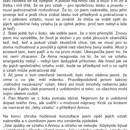
stav člověka se dá vylepšit. A pokud má Annu rád a touží s ní žít a
třeba i mít dítě, že se pro vztah – pro společnou lásku a pravdu –
musí jednoznačně rozhodnout. Že to, co jsem nakreslila, jsou jeho
postoje teď a jestli chce získat lásku své přítelkyně a pokračovat s
ní v pěkném vztahu, musí se změnit. Je třeba se vrátit zpět do
jejich společné řeky vztahu (a je úplně jedno, proč tam nebyl a kde
je teď).
2. Stále ještě byl v šoku, ale viděla jsem, že o tom přemýšlí. Znovu
jsem mu vysvětlila, že život je složen z po sobě jdoucích okamžiků
teď, teď, teď a pokud vztah skutečně chce, tak se musí pro tu
doma rozhodnout a povýšit ji úplně nad všechny ženy světa. Musí ji
postavit tam, kam patří a to na první místo. Ubezpečila jsem ho, že
nic není ztraceno. Že Anna reagovala na to, že on ve vztahu
energeticky nebyl – nebyl tam láskyplně přítomen. Ale hned jak se
do jejich společného vztahu vrátí, bude se přítelkyně mít o co opřít
a vztah může pokračovat dál.
3. Ač jsme o tom otevřeně nemluvili, bylo nám oběma jasné, že
víme o co jde: měl milenku. Pravděpodobně jenom takový
„náhodný nezávazný“ vztah, který ani muži mnohdy neberou jako
nevěru. A jeho úlek pramenil z uvědomění si toho, co všechno mohl
svým úletem rozbít.
4. Pan Martin se z šoku pomalu sbíral. Nejenom že si uvědomil
dopad svého činu, ale uvěřil i v možnost nápravy. Krok za krokem
se navracel do „řeky vztahu“ s přítelkyní Annou.
Na konci zhruba hodinové konzultace jsem opět jejich vztah
nakreslila a s úsměvem jsem mu oznámila výsledek.
„Jste zpátky ve vztahu s Annou a ničeho se nebojte. Kdybyste býval