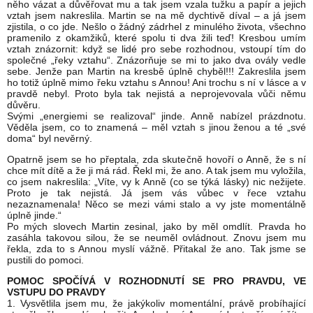
něho vázat a důvěřovat mu a tak jsem vzala tužku a papír a jejich
vztah jsem nakreslila. Martin se na mě dychtivě díval – a já jsem
zjistila, o co jde. Nešlo o žádný zádrhel z minulého života, všechno
pramenilo z okamžiků, které spolu ti dva žili teď! Kresbou umím
vztah znázornit: když se lidé pro sebe rozhodnou, vstoupí tím do
společné „řeky vztahu“. Znázorňuje se mi to jako dva ovály vedle
sebe. Jenže pan Martin na kresbě úplně chyběl!!! Zakreslila jsem
ho totiž úplně mimo řeku vztahu s Annou! Ani trochu s ní v lásce a v
pravdě nebyl. Proto byla tak nejistá a neprojevovala vůči němu
důvěru.
Svými „energiemi se realizoval“ jinde. Anně nabízel prázdnotu.
Věděla jsem, co to znamená – měl vztah s jinou ženou a té „své
doma“ byl nevěrný.
Opatrně jsem se ho přeptala, zda skutečně hovoří o Anně, že s ní
chce mít dítě a že ji má rád. Řekl mi, že ano. A tak jsem mu vyložila,
co jsem nakreslila: „Víte, vy k Anně (co se týká lásky) nic nežijete.
Proto je tak nejistá. Já jsem vás vůbec v řece vztahu
nezaznamenala! Něco se mezi vámi stalo a vy jste momentálně
úplně jinde.“
Po mých slovech Martin zesinal, jako by měl omdlít. Pravda ho
zasáhla takovou silou, že se neuměl ovládnout. Znovu jsem mu
řekla, zda to s Annou myslí vážně. Přitakal že ano. Tak jsme se
pustili do pomoci.
POMOC SPOČÍVÁ V ROZHODNUTÍ SE PRO PRAVDU, VE
VSTUPU DO PRAVDY
1. Vysvětlila jsem mu, že jakýkoliv momentální, právě probíhající