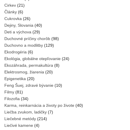
Cirkev
(21)
Články
(6)
Cukrovka
(26)
Dejiny, Slovania
(40)
Deti a výchova
(29)
Duchovné príčiny chorôb
(98)
Duchovno a modlitby
(129)
Ekodrogéria
(6)
Ekológia, globálne otepľovanie
(24)
Ekozáhrada, permakultúra
(8)
Elektrosmog, žiarenia
(20)
Epigenetika
(20)
Feng Šuej, zdravé bývanie
(10)
Filmy
(81)
Filozofia
(34)
Karma, reinkarnácia a životy po živote
(40)
Liečba zvukom, ladičky
(7)
Liečebné metódy
(214)
Liečivé kamene
(4)