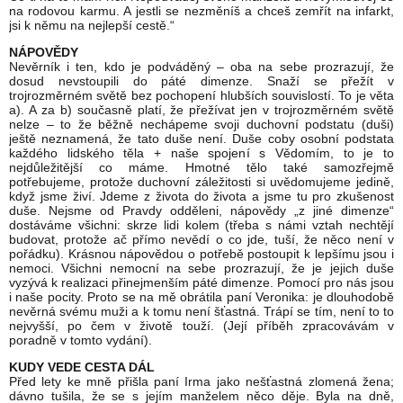
na rodovou karmu. A jestli se nezměníš a chceš zemřít na infarkt,
jsi k němu na nejlepší cestě.“
NÁPOVĚDY
Nevěrník i ten, kdo je podváděný – oba na sebe prozrazují, že
dosud nevstoupili do páté dimenze. Snaží se přežít v
trojrozměrném světě bez pochopení hlubších souvislostí. To je věta
a). A za b) současně platí, že přežívat jen v trojrozměrném světě
nelze – to že běžně nechápeme svoji duchovní podstatu (duši)
ještě neznamená, že tato duše není. Duše coby osobní podstata
každého lidského těla + naše spojení s Vědomím, to je to
nejdůležitější co máme. Hmotné tělo také samozřejmě
potřebujeme, protože duchovní záležitosti si uvědomujeme jedině,
když jsme živí. Jdeme z života do života a jsme tu pro zkušenost
duše. Nejsme od Pravdy odděleni, nápovědy „z jiné dimenze“
dostáváme všichni: skrze lidi kolem (třeba s námi vztah nechtějí
budovat, protože ač přímo nevědí o co jde, tuší, že něco není v
pořádku). Krásnou nápovědou o potřebě postoupit k lepšímu jsou i
nemoci. Všichni nemocní na sebe prozrazují, že je jejich duše
vyzývá k realizaci přinejmenším páté dimenze. Pomocí pro nás jsou
i naše pocity. Proto se na mě obrátila paní Veronika: je dlouhodobě
nevěrná svému muži a k tomu není šťastná. Trápí se tím, není to to
nejvyšší, po čem v životě touží. (Její příběh zpracovávám v
poradně v tomto vydání).
KUDY VEDE CESTA DÁL
Před lety ke mně přišla paní Irma jako nešťastná zlomená žena;
dávno tušila, že se s jejím manželem něco děje. Byla na dně,