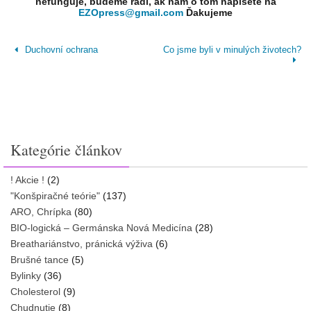
nefunguje, budeme radi, ak nám o tom napíšete na
EZOpress@gmail.com
Ďakujeme
Duchovní ochrana
Co jsme byli v minulých životech?
Kategórie článkov
! Akcie !
(2)
"Konšpiračné teórie"
(137)
ARO, Chrípka
(80)
BIO-logická – Germánska Nová Medicína
(28)
Breathariánstvo, pránická výživa
(6)
Brušné tance
(5)
Bylinky
(36)
Cholesterol
(9)
Chudnutie
(8)