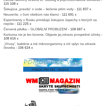
115 108 x
Šokujúca „pravda“ o vode – liečenie pitím vody
- 111 837 x
Neuveríte, v čom všetkom nás klamú
- 111 691 x
Experimenty v Rusku prinášajú šokujúce úspechy o ktorých sa
nepíše
- 111 225 x
Červená pilulka – GLOBÁLNÍ PROBUZENÍ
- 108 687 x
Kurkuma nie je len korenie. Objavte jej zdraviu prospešné účinky
-
108 616 x
„Vírusy“, baktérie a iné mikroorganizmy a ich vplyv na zdravie
človeka
- 106 624 x