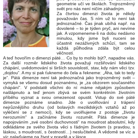
geometrie učí ve školách. Trojrozměrný
svět pro nás není ničím záhadným.
Za čtvrtou dimenzi života je někdy
považován čas. S ním už to není tak
jednoznačné. Čas jinak ubíhá např. na
dovolené – to je týden pryč, ani nevíme
jak. A vzpomeneme-li na dobu nedávno
minulou, kdy jsme byli nuceni se
účastnit nezáživných schůzí, tam se
každá půlhodina zdála být celou
věčností.
A teď hovořím o dimenzi páté… Co by to mohlo být?, napadne vás.
Za další rozměr lidského života považuji rozšiřování lidského
chápání, uvědomování si širších souvislostí, stav, kdy nám věci tzv.
„dojdou“. A my si pak ťukneme do čela a řekneme: „Aha, tak to tedy
je“. Pátá dimenze není tak jednoznačná jako trojrozměrný svět –
vymyká se všemu dosud poznanému, je „za obzorem současného
chápání“. V podstatě všichni do ní máme nějakým způsobem
našlápnuto a teď jenom zbývá se svém konkrétním životním
příběhu vyznat a svou omezenost opustit. Vstup do své páté
dimenze poznáme snadno. Jde o uvolňování z trápení
nejrůznějšího druhu (od bolavých mezilidských vztahů až po
vyléčení se z nemocí), kdy se uvolňujeme z postoje „životu
nerozumím“ a začínáme životu rozumět. Pátá dimenze je
napojováním „své osobní duchovnosti“ na moudrost absolutní, kdy
odkládáme ze svého života věci s řádným životem (s pravdou, s
láskou, s moudrostí, s čestností…) neslučitelné. A vědomě se víc a
víc nalaďujeme na život v pravdě a v lásce.