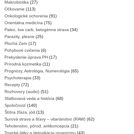
Makrobiotika
(27)
Očkovanie
(113)
Onkologické ochorenia
(91)
Orientálna medicína
(75)
Paleo, low carb, ketogénna strava
(34)
Parazity, plesne
(25)
Plochá Zem
(17)
Pohybové cvičenia
(6)
Prekyslenie-úprava PH
(17)
Prírodná kozmetika
(11)
Prognózy, Astrológia, Numerológia
(65)
Psychoterapia
(33)
Recepty
(72)
Rozhovory (audio)
(51)
Sfalšovaná veda a história
(68)
Spoločnosť
(140)
Štítna žľaza, jód
(13)
Surová strava a šťavy – vitariánstvo (RAW)
(62)
Tehotenstvo, pôrod, antikoncepcia
(21)
Toxické látky a detoxikácia organizmu
(43)