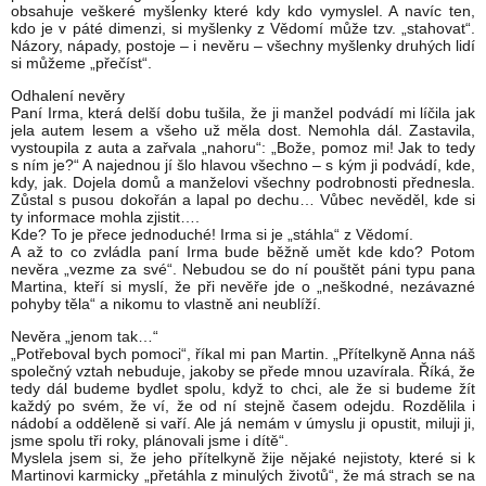
obsahuje veškeré myšlenky které kdy kdo vymyslel. A navíc ten,
kdo je v páté dimenzi, si myšlenky z Vědomí může tzv. „stahovat“.
Názory, nápady, postoje – i nevěru – všechny myšlenky druhých lidí
si můžeme „přečíst“.
Odhalení nevěry
Paní Irma, která delší dobu tušila, že ji manžel podvádí mi líčila jak
jela autem lesem a všeho už měla dost. Nemohla dál. Zastavila,
vystoupila z auta a zařvala „nahoru“: „Bože, pomoz mi! Jak to tedy
s ním je?“ A najednou jí šlo hlavou všechno – s kým ji podvádí, kde,
kdy, jak. Dojela domů a manželovi všechny podrobnosti přednesla.
Zůstal s pusou dokořán a lapal po dechu… Vůbec nevěděl, kde si
ty informace mohla zjistit….
Kde? To je přece jednoduché! Irma si je „stáhla“ z Vědomí.
A až to co zvládla paní Irma bude běžně umět kde kdo? Potom
nevěra „vezme za své“. Nebudou se do ní pouštět páni typu pana
Martina, kteří si myslí, že při nevěře jde o „neškodné, nezávazné
pohyby těla“ a nikomu to vlastně ani neublíží.
Nevěra „jenom tak…“
„Potřeboval bych pomoci“, říkal mi pan Martin. „Přítelkyně Anna náš
společný vztah nebuduje, jakoby se přede mnou uzavírala. Říká, že
tedy dál budeme bydlet spolu, když to chci, ale že si budeme žít
každý po svém, že ví, že od ní stejně časem odejdu. Rozdělila i
nádobí a odděleně si vaří. Ale já nemám v úmyslu ji opustit, miluji ji,
jsme spolu tři roky, plánovali jsme i dítě“.
Myslela jsem si, že jeho přítelkyně žije nějaké nejistoty, které si k
Martinovi karmicky „přetáhla z minulých životů“, že má strach se na