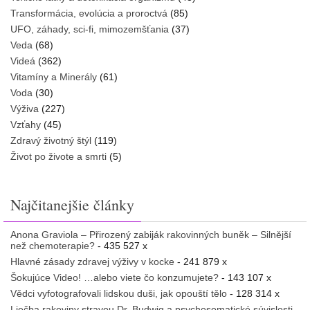
Transformácia, evolúcia a proroctvá
(85)
UFO, záhady, sci-fi, mimozemšťania
(37)
Veda
(68)
Videá
(362)
Vitamíny a Minerály
(61)
Voda
(30)
Výživa
(227)
Vzťahy
(45)
Zdravý životný štýl
(119)
Život po živote a smrti
(5)
Najčitanejšie články
Anona Graviola – Přirozený zabiják rakovinných buněk – Silnější
než chemoterapie?
- 435 527 x
Hlavné zásady zdravej výživy v kocke
- 241 879 x
Šokujúce Video! …alebo viete čo konzumujete?
- 143 107 x
Vědci vyfotografovali lidskou duši, jak opouští tělo
- 128 314 x
Liečba rakoviny stravou Dr. Budwig a psychosomatické súvislosti
-