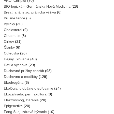
ARO, Chrípka
(80)
BIO-logická – Germánska Nová Medicína
(28)
Breathariánstvo, pránická výživa
(6)
Brušné tance
(5)
Bylinky
(36)
Cholesterol
(9)
Chudnutie
(8)
Cirkev
(21)
Články
(6)
Cukrovka
(26)
Dejiny, Slovania
(40)
Deti a výchova
(29)
Duchovné príčiny chorôb
(98)
Duchovno a modlitby
(129)
Ekodrogéria
(6)
Ekológia, globálne otepľovanie
(24)
Ekozáhrada, permakultúra
(8)
Elektrosmog, žiarenia
(20)
Epigenetika
(20)
Feng Šuej, zdravé bývanie
(10)