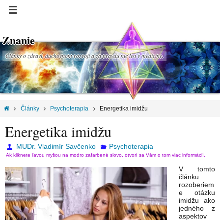
Znanie
Články o zdraví, duchovnom rozvoji a za pravdu nie len v medicíne.
Články
Psychoterapia
Energetika imidžu
Energetika imidžu
MUDr. Vladimír Savčenko
Psychoterapia
Ak kliknete ľavou myšou na modro zafarbené slovo, otvorí sa Vám o tom viac informácií.
V tomto
článku
rozoberiem
e otázku
imidžu ako
jedného z
aspektov