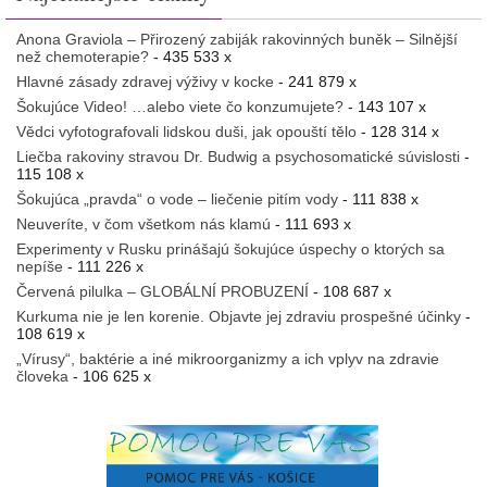
Anona Graviola – Přirozený zabiják rakovinných buněk – Silnější
než chemoterapie?
- 435 533 x
Hlavné zásady zdravej výživy v kocke
- 241 879 x
Šokujúce Video! …alebo viete čo konzumujete?
- 143 107 x
Vědci vyfotografovali lidskou duši, jak opouští tělo
- 128 314 x
Liečba rakoviny stravou Dr. Budwig a psychosomatické súvislosti
-
115 108 x
Šokujúca „pravda“ o vode – liečenie pitím vody
- 111 838 x
Neuveríte, v čom všetkom nás klamú
- 111 693 x
Experimenty v Rusku prinášajú šokujúce úspechy o ktorých sa
nepíše
- 111 226 x
Červená pilulka – GLOBÁLNÍ PROBUZENÍ
- 108 687 x
Kurkuma nie je len korenie. Objavte jej zdraviu prospešné účinky
-
108 619 x
„Vírusy“, baktérie a iné mikroorganizmy a ich vplyv na zdravie
človeka
- 106 625 x