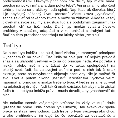
protichodnosťami. Hlavným princípom pre druhý typ imidžu bude:
„nechaj na pokoji mňa a ja dám pokoj tebe“. Ani prvá ani druhá časť
tohto princípu sa prakticky nedá splniť. Napríklad ak človeka, ktorý
žije obyčajný súčasný život, prestanú všetci zrazu „vyrušovať“,
začne zavíjať od takéhoto života a môže sa zblázniť. A keďže každý
človek má svoje záujmy a existujú ľudia s podobnými záujmami, tak
„nechať ich“ sa tiež nedá. Daný typ imidžu vytvára človeku
problémy v sociálnej adaptácii a v komunikácii s druhými ľuďmi.
Buď ho tieto protichodnosti trhajú na kúsky alebo „zmrznú“ .
Tretí typ
No a tretí typ imidžu – to sú tí, ktorí vládnu „humánnym“ princípom
– „nechám ťa na po­koji“. Títo ľudia sa boja porušiť nejaké pravidlá
snažia sa ulahodiť všetkým – to sa od princípu nedá. Ale potreba s
niekým alebo niečím pri­chádzať do kontaktu, spolupôsobiť na
okolitý svet, ľudi, ísť za svojimi cieľmi a pod. u nich tak či onak
existuje, preto sa nevyhnutne objavuje pocit viny. Nie je možné žiť
svoj život a pritom ni­koho „nerušiť“. Kresťanská výchova veľmi
napo­máha formovaniu imidžu tretieho typu. A keďže želanie vplývať
na udalosti aj druhých ľudí tak či onak existuje, tak aby na to získali
ľudia tretieho typu imidžu právo, musia dovoliť, aby „zasaho­vali“ do
nich.
Ale nakoľko scenár vzájomných vzťahov im vždy vnucujú druhí
(presnejšie práve ľudia prvého typu imidžu), tak akákoľvek spolu­
práca sa stáva nevýhodnou. Ľudí tretieho typu využívajú ako chcú,
a ako protihodnotu im dajú to, čo považujú za dostatočné, a