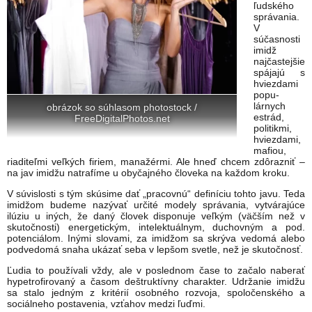
ľud­ského
správania.
V
súčasnosti
imidž
najčastejšie
spájajú s
hviezdami
popu­
lárnych
obrázok so súhlasom photostock /
estrád,
FreeDigitalPhotos.net
politikmi,
hviezdami,
mafiou,
riaditeľmi veľkých firiem, manažérmi. Ale hneď chcem zdôrazniť –
na jav imidžu natrafíme u obyčajného človeka na každom kroku.
V sú­vislosti s tým skúsime dať „pracovnú“ definíciu tohto javu. Teda
imidžom budeme nazývať určité modely správania, vytvárajúce
ilúziu u iných, že daný človek disponuje veľkým (väčším než v
skutočnosti) energetickým, intelektuálnym, duchovným a pod.
potenciálom. Inými slovami, za imidžom sa skrýva vedomá alebo
podvedomá snaha ukázať seba v lepšom svetle, než je sku­točnosť.
Ľudia to používali vždy, ale v poslednom čase to začalo naberať
hypetrofirovaný a časom deš­truktívny charakter. Udržanie imidžu
sa stalo jed­ným z kritérií osobného rozvoja, spoločenského a
sociálneho postavenia, vzťahov medzi ľuďmi.