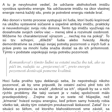
A tu je nevyhnutné vedieť, že udržanie akéhokoľvek imidžu
vyvoláva spotrebu energie. Na udr­žiavanie imidžu na úkor vlastnej
energie nemá každý silu, preto je potrebné energiu niekde brať.
Ako donori v tomto procese vystupujú iní ľudia, ktorí budú kopírovať
na ukážku vystavené súčasné a úspešné atribúty imidžu, prakticky
si neuvedomujúc svoju rolu donora. Tento typ imidžu využívajú na
dosiahnutie svojich cieľov viac – menej silné a rozvinuté osobnosti.
Môže­me ho charakterizovať výrazom „…nechaj ma na pokoji“. To
sú tzv. schopní, „dôležití“ ľudia alebo hviezdy. Akoby
demonštratívne sa zriekajú svojej potreby pozornosti u iných ľudí a
práve preto sa mnohí ľudia snažia dostať sa do ich prítomnosti.
Týmto v podstate uspokojujú svoju potrebu pozornosti.
Komunikovať s týmito ľuďmi sa ostatní snažia iba tak, ako sa
páči im, radujúc sa „prejavenej cti“, preto energiu
pozornosti do­stávajú pomerne kvalitnú.
Hoci ľudia prvého typu deklarujú seba, že nepotrebujú nikoho
pozornosť, ak by sme pripustili, že ostatní začnú plniť toto ich
želanie a prestanú sa snažiť „dotknúť sa ich“, objavili by sa u nich
rýchlo problémy. Ale taký variant je v našej spoločnosti málo
pravdepo­dobný… Zrejme nie je vo svete nič hlúpejšie, než
„kŕmenie“ hviezd svojou energiou, keď pritom samy hviezdy robia
všetko tak, akoby tým ostat­ným preukazovali láskavosť. Zatiaľ‘ čo v
situácii so šéfom, od ktorého blahosklonnosti sme závislí, sa