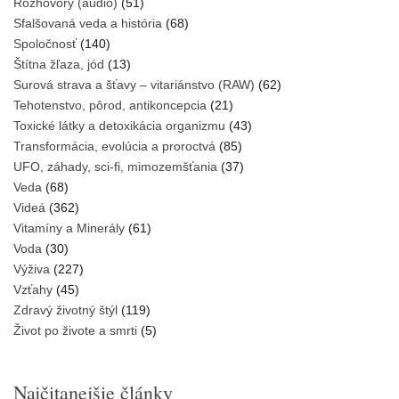
Rozhovory (audio)
(51)
Sfalšovaná veda a história
(68)
Spoločnosť
(140)
Štítna žľaza, jód
(13)
Surová strava a šťavy – vitariánstvo (RAW)
(62)
Tehotenstvo, pôrod, antikoncepcia
(21)
Toxické látky a detoxikácia organizmu
(43)
Transformácia, evolúcia a proroctvá
(85)
UFO, záhady, sci-fi, mimozemšťania
(37)
Veda
(68)
Videá
(362)
Vitamíny a Minerály
(61)
Voda
(30)
Výživa
(227)
Vzťahy
(45)
Zdravý životný štýl
(119)
Život po živote a smrti
(5)
Najčitanejšie články