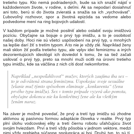
tretieho typu. Kto nemá podriadených, bude sa ich snažiť nájsť v
každodennom živote, v rodine, s deťmi. Ak sa nepodarí dosiahnuť
ani toto, berú si do života zvieratá a snažia sa ich „vychovávať“.
Ľubovoľný rozhovor, spor a životná epizóda sa vedome alebo
podvedome mení na ring bojových udalostí.
V každom prípade je možné posilniť alebo oslabiť svoju imidžovú
pozíciu. Obyčajne sa bojuje o prvý typ imidžu, a to je osobitosť
našej doby. Hoci nie sú všetci uspôso­bení na prvý typ, u mnohých
sa lepšie darí žiť s tretím typom. A to nie je vždy zlé. Napríklad ženy
mali sklon žiť podľa tretieho typu, ale vplyv ideí feminizmu a iných
dezorien­tujúcich ideológií ich doviedol k tomu, že sa tiež začali
usilovať o prvý typ, preto sa mnohí muži ocitli na úrovni tretieho
typu imidžu, kde sa väčšina z nich cíti dosť nekomfortne.
Napríklad „nespoľahlivosť“ mužov, ktorých zaujíma iba sex –
to je odvrátená strana feminizmu. Uspokojac svoje sexuálne
želanie muž týmto spôsobom eliminuje „konkurenta“ (ženu
prvého typu imi­džu). Sex v tomto prípade vyzerá ako pomsta,
obyčajne dokonca nie ku konkrétnej žene ale ku všetkým
ženám naraz.
Na záver je možné povedať, že prvý a tretí typ imidžu sú zhodne
aktívnou aj pasívnou formou adaptácie človeka v realite. Prvý typ
plní úlohu vodcovskej elity a tretí čiernu robotu uľahčujúcu život
svojim hviezdam. Prví a tretí vždy pôsobia v jednom vektore, medzi
nimi vždy prebieha súčasne spolupráca aj boj. Druhý typ, to sú tí,