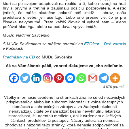
ktorí sa po svojom adaptovali na realitu, a tí, koho nezaujíma hrať
hry s prvými a tretími a za­ujímajú pozíciu pozorovateľa. A ešte:
jediné, čo môže skutočne pokaziť náš imidž – obraz, našu
predstavu o sebe, je naše Ego. Lebo ono presne vie, čo je pre
človeka nevyhnutné. Preto každý človek si vyberá sám – alebo
počúvať hlas Ega, alebo sa pod dávať vplyvu imidžu.
MUDr. Vladimír Savčenko
S MUDr. Savčenkom sa môžete stretnúť na
EZOfest – Deň zdravia
v Košiciach
Prednášky na CD
od MUDr. Savčenka
Ak sa Vám článok páčil, vopred ďakujeme za jeho zdieľanie:
4 676 pozretí
Všetky informácie uvedené na stránkach Znanie sú od nezávislých
prispievateľov, alebo len súborom informácii z voľne dostupných
domácich a zahraničných zdrojov a za žiadnych okolností
nenavádzajú čitateľov nahrádzať bežnú nevyhnutnú lekársku
starostlivosť, či urgentnú medicínu, ani k tvrdeniam o liečivých
účinkoch produktov, či postupov. Názory autora sa nemusia
zhodovať s názormi tejto stránky, ktorá nenesie zodpovednosť za