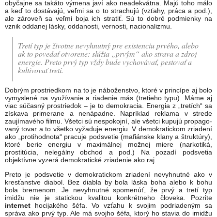
obyčajne sa takáto výmena javí ako neadekvátna. Majú toho málo
a keď to dostávajú, veľmi sa o to strachujú (vzťahy, práca a pod.),
ale zároveň sa veľmi boja ich stratiť. Sú to dobré podmienky na
vznik od­danej lásky, oddanosti, vernosti, nacionalizmu.
Tretí typ je životne nevyhnutný pre existenciu prvého, alebo
ak to povedať otvorene: slúžia „pr­vým“ ako strava a zdroj
energie. Preto prvý typ vždy bude vychovávať, pestovať a
kultivovať tretí.
Dobrým prostriedkom na to je náboženstvo, ktoré v princípe aj bolo
vymyslené na využívanie a riadenie más (tretieho typu). Máme aj
viac súčasný prostriedok – je to demokracia. Energia z „tretích“ sa
získava primerane a nenápadne. Napríklad reklama v strede
zaujímavého filmu. Všetci sú nespokojní, ale všetci kupujú propago­
vaný tovar a to všetko vyžaduje energiu. V demokratickom zriadení
ako „protihodnota“ pracuje podsvetie (mafiánske klany a štruktúry),
ktoré berie energiu v maximálnej možnej miere (narkotiká,
prostitúcia, nelegálny obchod a pod.) Na pozadí podsvetia
objektívne vyzerá demokra­tické zriadenie ako raj.
Preto je podsvetie v de­mokratickom zriadení nevyhnutné ako v
kres­ťanstve diabol. Bez diabla by bola láska boha alebo k bohu
bola bremenom. Je nevyhnutné spome­núť, že prvý a tretí typ
imidžu nie je statickou kvalitou konkrétneho člove­ka. Pozrite
internet
hocijakého šéfa. Vo vzťahu k svojim podriadeným sa
správa ako prvý typ. Ale má svoj­ho šéfa, ktorý ho stavia do imidžu