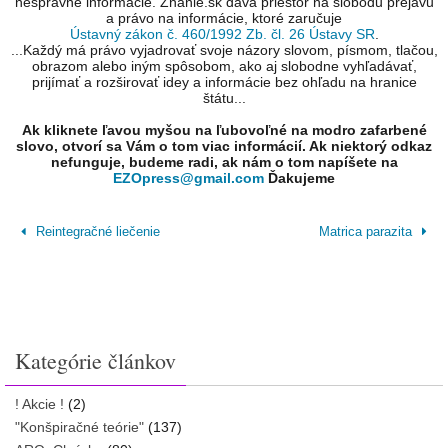
nesprávne informácie. Znanie.sk dáva priestor na slobodu prejavu
a právo na informácie, ktoré zaručuje
Ústavný zákon č. 460/1992 Zb. čl. 26 Ústavy SR
.
...Každý má právo vyjadrovať svoje názory slovom, písmom, tlačou,
obrazom alebo iným spôsobom, ako aj slobodne vyhľadávať,
prijímať a rozširovať idey a informácie bez ohľadu na hranice
štátu...
Ak kliknete ľavou myšou na ľubovoľné na modro zafarbené
slovo, otvorí sa Vám o tom viac informácií. Ak niektorý odkaz
nefunguje, budeme radi, ak nám o tom napíšete na
EZOpress@gmail.com
Ďakujeme
Reintegračné liečenie
Matrica parazita
Kategórie článkov
! Akcie !
(2)
"Konšpiračné teórie"
(137)