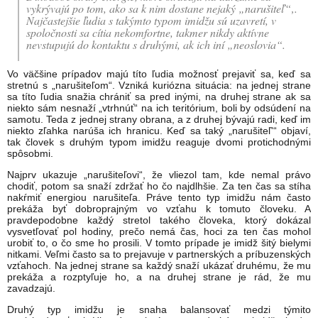
vykrývajú po tom, ako sa k nim dostane nejaký „narušiteľ“‚.
Najčastej­šie ľudia s takýmto typom imidžu sú uzavretí, v
spoločnosti sa cítia nekomfortne, takmer nikdy aktívne
nevstupujú do kontaktu s druhými, ak ich iní „neoslovia“.
Vo väčšine prípadov majú títo ľudia možnosť prejaviť sa, keď sa
stretnú s „narušiteľom“. Vzniká kuriózna situácia: na jednej strane
sa títo ľudia snažia chrániť sa pred inými, na druhej strane ak sa
niekto sám nesnaží „vtrhnúť“ na ich teritórium, boli by odsúdení na
samotu. Teda z jednej strany obrana, a z druhej bývajú radi, keď im
niekto zľahka narúša ich hranicu. Keď sa taký „narušiteľ'“ objaví,
tak človek s druhým typom imidžu reaguje dvomi protichodnými
spôsobmi.
Najprv ukazuje „narušiteľovi“, že vliezol tam, kde ne­mal právo
chodiť, potom sa snaží zdržať ho čo najdlhšie. Za ten čas sa stíha
nakŕmiť energiou narušiteľa. Práve tento typ imidžu nám často
prekáža byť dobroprajným vo vzťahu k tomuto človeku. A
pravdepodobne každý stretol takého človeka, ktorý dokázal
vysvetľovať pol hodiny, prečo nemá čas, hoci za ten čas mohol
urobiť to, o čo sme ho prosili. V tomto prípade je imidž šitý bielymi
nitkami. Veľmi často sa to prejavuje v partnerských a príbuzenských
vzťahoch. Na jednej strane sa každý snaží ukázať druhému, že mu
prekáža a rozptyľuje ho, a na druhej stra­ne je rád, že mu
zavadzajú.
Druhý typ imidžu je snaha balansovať medzi týmito