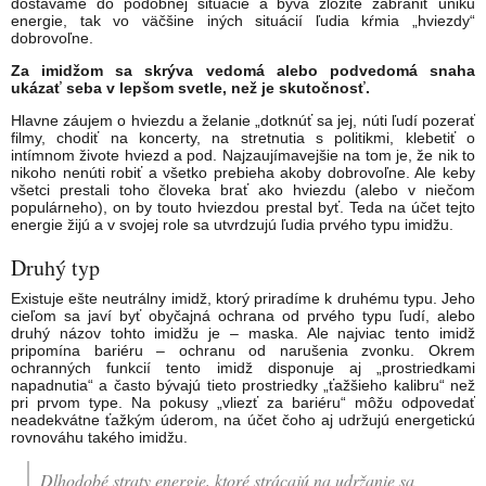
dostávame do podobnej situácie a býva zložité zabrániť úniku
energie, tak vo väčšine iných situácií ľudia kŕmia „hviezdy“
dobrovoľne.
Za imidžom sa skrýva vedomá alebo podvedomá snaha
ukázať seba v lepšom svetle, než je skutočnosť.
Hlavne záujem o hviezdu a želanie „dotknúť sa jej, núti ľudí pozerať
filmy, chodiť na koncerty, na stretnutia s politikmi, klebetiť o
intímnom živote hviezd a pod. Najzaujímavejšie na tom je, že nik to
nikoho nenúti robiť a všetko prebieha akoby dobrovoľne. Ale keby
všetci prestali toho človeka brať ako hviezdu (alebo v niečom
populárneho), on by touto hviezdou prestal byť. Teda na účet tejto
energie žijú a v svojej role sa utvrdzujú ľudia prvého typu imidžu.
Druhý typ
Existuje ešte neutrálny imidž, ktorý priradíme k druhému typu. Jeho
cieľom sa javí byť oby­čajná ochrana od prvého typu ľudí, alebo
druhý názov tohto imidžu je – maska. Ale najviac tento imidž
pripomína bariéru – ochranu od narušenia zvonku. Okrem
ochranných funkcií tento imidž disponuje aj „prostriedkami
napadnutia“ a často bývajú tieto prostriedky „ťažšieho kalibru“ než
pri prvom type. Na pokusy „vliezť za bariéru“ môžu odpovedať
neadekvátne ťažkým úderom, na účet čoho aj udržujú energetickú
rovnováhu takého imidžu.
Dlhodobé straty energie, ktoré strácajú na udržanie sa