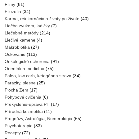
Filmy
(81)
Filozofia
(34)
Karma, reinkarnácia a životy po živote
(40)
Liečba zvukom, ladičky
(7)
Liečebné metódy
(214)
Liečivé kamene
(4)
Makrobiotika
(27)
Očkovanie
(113)
Onkologické ochorenia
(91)
Orientálna medicína
(75)
Paleo, low carb, ketogénna strava
(34)
Parazity, plesne
(25)
Plochá Zem
(17)
Pohybové cvičenia
(6)
Prekyslenie-úprava PH
(17)
Prírodná kozmetika
(11)
Prognózy, Astrológia, Numerológia
(65)
Psychoterapia
(33)
Recepty
(72)