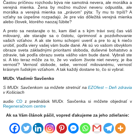
Častou príčinou rozchodu býva nie samotná nevera, ale morálka a
verejná mienka. Žena by možno mužovi neveru odpustila, ale
morálka a verejná mienka sa „právom“ pýta: Ty mu to trpíš? A
vzťahy sa úspešne rozpadajú. Je pre vás dôležitá verejná mienka
alebo človek, ktorého naozaj ľúbite?
A preto sa nestarajte o to, kam išiel a s kým trávi svoj čas váš
milovaný, ale starajte sa o čistotu, úprimnosť a pozdvihovanie
vašich vzťahov. A ak ste tomu schopní uveriť a pre to aj k niečo
urobiť, podľa viery vašej vám bude dané. Ak sú vo vašom obvyklom
obraze sveta základnými prioritami sloboda, duševné bohatstvo a
zdravie, tak podľa obrazu sveta vášho vám bude dané. Vybrali ste
si. A kto teraz môže za to, že vo vašom živote niet nevery, je iba
vernosť? Vernosť slobode, sebe, vernosť milovanému, vernosť
krásnym ľudským vzťahom. A tak každý dostane to, čo si vybral.
MUDr. Vladimír Savčenko
S MUDr. Savčenkom sa môžete stretnúť na
EZOfest – Deň zdravia
v Košiciach
audio
CD
z prednášok MUDr. Savčenka si môžete objednať v
Regeneračnom centre
Ak sa Vám článok páčil, vopred ďakujeme za jeho zdieľanie: