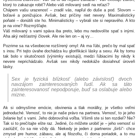
ktorý to zakazuje robiť? Alebo váš milovaný sedí na reťazi?
Chápem vašu urazenosť – zradil vás, napľul do duše a pod. Slovom –
boľavé a ponižujúce. Avšak, bez príčiny niet nevery. Maximalisticky
poňaté – donútili ste ho. Minimalisticky – vybrali ste si nepravého. A kto
je na vine? Rozmýšľajte.
Váš milovaný s vami spáva iba preto, lebo mu nedovolíte spať s inými.
Aha aký nešťastný človek. Ale nie len on – aj vy…
Pozrime sa na všeobecne rozšírený omyl: Ak ma ľúbi, prečo by mal spať
s inou. Pri tejto úvahe dochádza ku glorifikácii lásky a sexu. Ak by tomu
tak bolo v skutočnosti (výnimky existujú), medzi ľúbiacimi by nikdy k
nevere neprichádzalo. Avšak sex nikdy nedokáže dosiahnuť úroveň
lásky.
Sex je fyzická blízkosť (alebo závislosť) dvoch
navzájom zainteresovaných ľudí. Ak sa táto
zainteresovanosť nepodporuje, buď sa oslabuje alebo
mizne.
Ak si odmyslíme emócie, obvinenia a tlak morálky, je všetko veľmi
jednoduché. Vernosť, to nie je naše právo na partnera. Vernosť, to je jeho
želanie byť s vami. Jeho dobrovoľná voľba. Všimli ste si ten rozdiel? Nie?
Tak si to prečítajte ešte raz. Jediné, čo môžete urobiť je – jeho vernosť si
zaslúžiť, čo sa nie vždy dá. Niekedy je jeden z partnerov „širší“- chce
zmysel pre humor, zábavu, ale aj filozofiu, či doma poriadok, a to mu