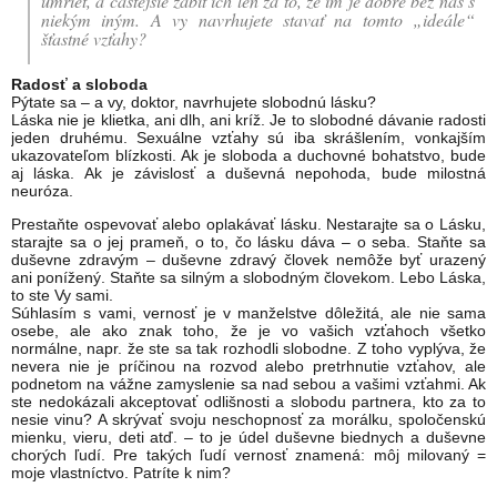
umrieť, a častejšie zabiť ich len za to, že im je dobre bez nás s
niekým iným. A vy navrhujete stavať na tomto „ideále“
šťastné vzťahy?
Radosť a sloboda
Pýtate sa – a vy, doktor, navrhujete slobodnú lásku?
Láska nie je klietka, ani dlh, ani kríž. Je to slobodné dávanie radosti
jeden druhému. Sexuálne vzťahy sú iba skrášlením, vonkajším
ukazovateľom blízkosti. Ak je sloboda a duchovné bohatstvo, bude
aj láska. Ak je závislosť a duševná nepohoda, bude milostná
neuróza.
Prestaňte ospevovať alebo oplakávať lásku. Nestarajte sa o Lásku,
starajte sa o jej prameň, o to, čo lásku dáva – o seba. Staňte sa
duševne zdravým – duševne zdravý človek nemôže byť urazený
ani ponížený. Staňte sa silným a slobodným človekom. Lebo Láska,
to ste Vy sami.
Súhlasím s vami, vernosť je v manželstve dôležitá, ale nie sama
osebe, ale ako znak toho, že je vo vašich vzťahoch všetko
normálne, napr. že ste sa tak rozhodli slobodne. Z toho vyplýva, že
nevera nie je príčinou na rozvod alebo pretrhnutie vzťahov, ale
podnetom na vážne zamyslenie sa nad sebou a vašimi vzťahmi. Ak
ste nedokázali akceptovať odlišnosti a slobodu partnera, kto za to
nesie vinu? A skrývať svoju neschopnosť za morálku, spoločenskú
mienku, vieru, deti atď. – to je údel duševne biednych a duševne
chorých ľudí. Pre takých ľudí vernosť znamená: môj milovaný =
moje vlastníctvo. Patríte k nim?