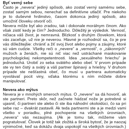
Byť verný sebe
Často je „nevera“ jediný spôsob, ako zostať verný samému sebe,
zostať samým sebou, nenechať sa definitívne utlačiť. Pre niekoho
je to duševné hrdinstvo, časom dokonca jediný spôsob, ako
umožniť človeku otvoriť oči.
Nevera môže byť ako zradou, tak i dokonale morálnym činom. Ako
však zistiť kedy je čím? Jednoducho. Dôležitý je výsledok. Vernosť,
ničiaca váš život, je nemravná. Blízkosť s druhým človekom, ktorá
vás zaceľuje, už nie je neverou. Hlavné je rozhodnúť sa, čo je pre
vás dôležitejšie: chrániť a žiť svoj život alebo pojmy a záujmy, ktoré
sú vám cudzie. Všetky reči o „nevere“ a „vernosti“, o „zákonných“
mužoch a ženách, nie sú nič viac než ustráchané maskovanie
psychologickej nekompetentnosti. Idea „sexuálneho hriechu“ je
jednoduchá. Urobiť zo seba svätého alebo obeť. V prvom prípade
ste vy ten čistý a svätý a váš partner špinavý a hriešny. V druhom
prípade ste nešťastná obeť, čo musí u partnera automaticky
vyvolávať pocit viny, vďaka ktorému s ním môžete dobre
manipulovať.
Nevera ako mýtus
Nevera je v mnohých smeroch mýtus. O „nevere“ sa dá hovoriť, ak
ste partneri. Preto skôr, než začnete hádzať nože je potrebné si
ujasniť, či partneri ste alebo či ste iba náhodní okoloidúci, čo sa pri
sebe raz – dvakrát zastavili. Ak teda partnermi ste a je medzi vami
všetko v poriadku, plné pochopenie na všetkých úrovniach,
„nevera“ vás nezaujíma. (Ak je tomu tak, môžeme vám
pogratulovať. Človek je totiž tak zložitá a široká bytosť, že je naozaj
výnimočné, keď sa dokážu dvaja uspokojiť na všetkých úrovniach.)