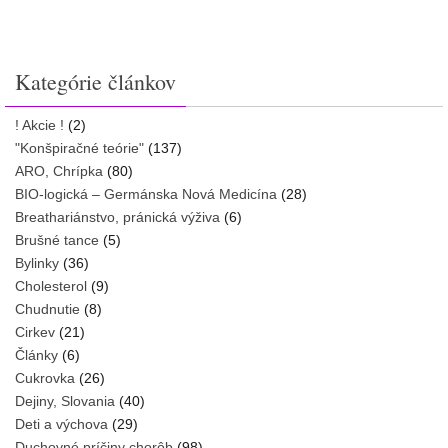
Kategórie článkov
! Akcie !
(2)
"Konšpiračné teórie"
(137)
ARO, Chrípka
(80)
BIO-logická – Germánska Nová Medicína
(28)
Breathariánstvo, pránická výživa
(6)
Brušné tance
(5)
Bylinky
(36)
Cholesterol
(9)
Chudnutie
(8)
Cirkev
(21)
Články
(6)
Cukrovka
(26)
Dejiny, Slovania
(40)
Deti a výchova
(29)
Duchovné príčiny chorôb
(98)