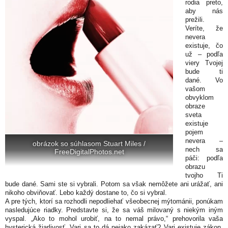
rodia preto,
aby nás
prežili.
Veríte, že
nevera
existuje, čo
už – podľa
viery Tvojej
bude ti
dané. Vo
vašom
obvyklom
obraze
sveta
existuje
pojem
nevera –
obrázok so súhlasom Stuart Miles /
nech sa
FreeDigitalPhotos.net
páči: podľa
obrazu
tvojho Ti
bude dané. Sami ste si vybrali. Potom sa však nemôžete ani urážať, ani
nikoho obviňovať. Lebo každý dostane to, čo si vybral.
A pre tých, ktorí sa rozhodli nepodliehať všeobecnej mýtománii, ponúkam
nasledujúce riadky. Predstavte si, že sa váš milovaný s niekým iným
vyspal. „Ako to mohol urobiť, na to nemal právo,“ prehovorila vaša
hysterická žiarlivosť. Vari sa to dá nejako zakázať? Vari existuje zákon,