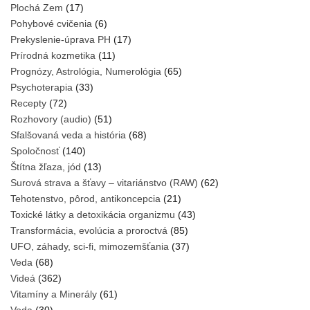
Plochá Zem
(17)
Pohybové cvičenia
(6)
Prekyslenie-úprava PH
(17)
Prírodná kozmetika
(11)
Prognózy, Astrológia, Numerológia
(65)
Psychoterapia
(33)
Recepty
(72)
Rozhovory (audio)
(51)
Sfalšovaná veda a história
(68)
Spoločnosť
(140)
Štítna žľaza, jód
(13)
Surová strava a šťavy – vitariánstvo (RAW)
(62)
Tehotenstvo, pôrod, antikoncepcia
(21)
Toxické látky a detoxikácia organizmu
(43)
Transformácia, evolúcia a proroctvá
(85)
UFO, záhady, sci-fi, mimozemšťania
(37)
Veda
(68)
Videá
(362)
Vitamíny a Minerály
(61)