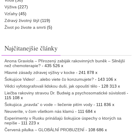
Voda
(30)
Výživa
(227)
Vzťahy
(45)
Zdravý životný štýl
(119)
Život po živote a smrti
(5)
Najčitanejšie články
Anona Graviola – Přirozený zabiják rakovinných buněk – Silnější
než chemoterapie?
- 435 526 x
Hlavné zásady zdravej výživy v kocke
- 241 878 x
Šokujúce Video! …alebo viete čo konzumujete?
- 143 106 x
Vědci vyfotografovali lidskou duši, jak opouští tělo
- 128 313 x
Liečba rakoviny stravou Dr. Budwig a psychosomatické súvislosti
-
115 108 x
Šokujúca „pravda“ o vode – liečenie pitím vody
- 111 836 x
Neuveríte, v čom všetkom nás klamú
- 111 684 x
Experimenty v Rusku prinášajú šokujúce úspechy o ktorých sa
nepíše
- 111 223 x
Červená pilulka – GLOBÁLNÍ PROBUZENÍ
- 108 686 x