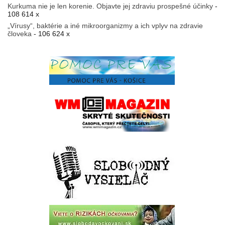
Kurkuma nie je len korenie. Objavte jej zdraviu prospešné účinky
-
108 614 x
„Vírusy“, baktérie a iné mikroorganizmy a ich vplyv na zdravie
človeka
- 106 624 x