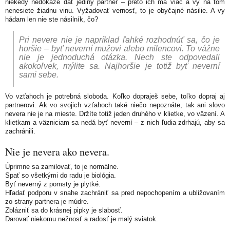
niekedy nedokáže dať jediný partner – preto ich má viac a vy na tom
nenesiete žiadnu vinu. Vyžadovať vernosť, to je obyčajné násilie. A vy
hádam len nie ste násilník, čo?
Pri nevere nie je napríklad ľahké rozhodnúť sa, čo je
horšie – byť neverní mužovi alebo milencovi. To vážne
nie je jednoduchá otázka. Nech ste odpovedali
akokoľvek, mýlite sa. Najhoršie je totiž byť neverní
sami sebe.
Vo vzťahoch je potrebná sloboda. Koľko dopraješ sebe, toľko dopraj aj
partnerovi. Ak vo svojich vzťahoch také niečo nepoznáte, tak ani slovo
nevera nie je na mieste. Držíte totiž jeden druhého v klietke, vo väzení. A
klietkam a väzniciam sa nedá byť neverní – z nich ľudia zdrhajú, aby sa
zachránili.
Nie je nevera ako nevera.
Úprimne sa zamilovať, to je normálne.
Spať so všetkými do radu je biológia.
Byť neverný z pomsty je plytké.
Hľadať podporu v snahe zachrániť sa pred nepochopením a ubližovaním
zo strany partnera je múdre.
Zblázniť sa do krásnej pipky je slabosť.
Darovať niekomu nežnosť a radosť je malý sviatok.