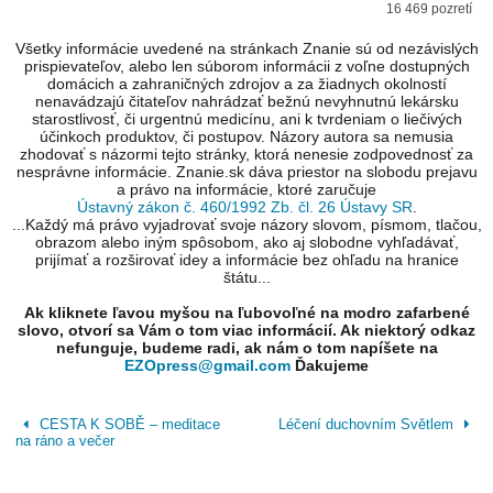
16 469 pozretí
Všetky informácie uvedené na stránkach Znanie sú od nezávislých
prispievateľov, alebo len súborom informácii z voľne dostupných
domácich a zahraničných zdrojov a za žiadnych okolností
nenavádzajú čitateľov nahrádzať bežnú nevyhnutnú lekársku
starostlivosť, či urgentnú medicínu, ani k tvrdeniam o liečivých
účinkoch produktov, či postupov. Názory autora sa nemusia
zhodovať s názormi tejto stránky, ktorá nenesie zodpovednosť za
nesprávne informácie. Znanie.sk dáva priestor na slobodu prejavu
a právo na informácie, ktoré zaručuje
Ústavný zákon č. 460/1992 Zb. čl. 26 Ústavy SR
.
...Každý má právo vyjadrovať svoje názory slovom, písmom, tlačou,
obrazom alebo iným spôsobom, ako aj slobodne vyhľadávať,
prijímať a rozširovať idey a informácie bez ohľadu na hranice
štátu...
Ak kliknete ľavou myšou na ľubovoľné na modro zafarbené
slovo, otvorí sa Vám o tom viac informácií. Ak niektorý odkaz
nefunguje, budeme radi, ak nám o tom napíšete na
EZOpress@gmail.com
Ďakujeme
CESTA K SOBĚ – meditace
Léčení duchovním Světlem
na ráno a večer