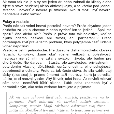
Ak tomu tak nie je a vy ste jeden druhého zahnali do klietky alebo
žijete v stave studenej alebo aktívnej vojny, a to všetko pod jednou
strechou, hovoriť o nevere je smiešne. Ako si môžu byť neverní
nepriatelia alebo väzni?
Fakty a reakcie
Prečo nás tak veľmi hnevá posteľná nevera? Prečo chytáme jeden
druhého za krk a chceme z neho vytriasť len to jediné – Spali ste
spolu? Áno alebo nie? Prečo je práve toto tak bolestivé, keď to
nijako priamo neškodí ani životu, ani partnerstvu? Prečo
potrebujete živiť práve tento problém, ktorý polygamná časť ľudstva
vôbec nepozná?
Všetko je veľmi jednoduché. Pre duševne disharmonického človeka
(strach, komplexy, „kurie oká“ rôznej veľkosti a bolestivosti,
neurózy) nie sú intímne vzťahy sviatkom života, ale barlou pre
chorú dušu. Nie darovaním šťastia, ale závislosťou, privlastnením,
potvrdením vlastnej dôležitosti, oprávnenosti a plnohodnotnosti,
potrebnosti a ochrany. Preto sa tak často stáva, že sila vzbĺknutej
lásky (plus sex) je priamo úmerná tiaži neurózy, ktorá ju porodila.
Láska, to si naozaj ty sám. Aký človek, taká láska. Ak nevieš milovať
sám seba, nemôžeš ľúbiť nikoho. Ľúbiť seba znamená byť v
harmónii s tým, ako seba vedome formujete a prijímate.
Ak nie sme schopní ľúbiť seba samých, používame na to
partnera. Naši milovaní sú otrokmi našich strachov,
komplexov, neuróz. Majú zakázané oslavovať svoj život –
môžu iba skrášľovať ten náš. Vžite sa to toho: sme pripravení