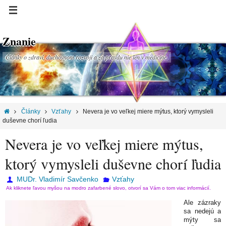
Znanie
Články o zdraví, duchovnom rozvoji a za pravdu nie len v medicíne.
Články
Vzťahy
Nevera je vo veľkej miere mýtus, ktorý vymysleli
duševne chorí ľudia
Nevera je vo veľkej miere mýtus,
ktorý vymysleli duševne chorí ľudia
MUDr. Vladimír Savčenko
Vzťahy
Ak kliknete ľavou myšou na modro zafarbené slovo, otvorí sa Vám o tom viac informácií.
Ale zázraky
sa nedejú a
mýty sa