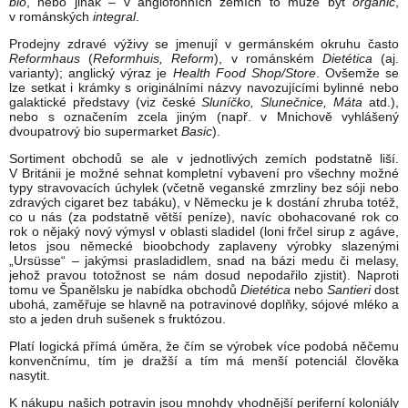
bio
, nebo jinak – v anglofonních zemích to může být
organic
,
v románských
integral
.
Prodejny zdravé výživy se jmenují v germánském okruhu často
Reformhaus
(
Reformhuis, Reform
), v románském
Dietética
(aj.
varianty); anglický výraz je
Health Food Shop/Store
. Ovšemže se
lze setkat i krámky s originálními názvy navozujícími bylinné nebo
galaktické představy (viz české
Sluníčko, Slunečnice, Máta
atd.),
nebo s označením zcela jiným (např. v Mnichově vyhlášený
dvoupatrový bio supermarket
Basic
).
Sortiment obchodů se ale v jednotlivých zemích podstatně liší.
V Británii je možné sehnat kompletní vybavení pro všechny možné
typy stravovacích úchylek (včetně veganské zmrzliny bez sóji nebo
zdravých cigaret bez tabáku), v Německu je k dostání zhruba totéž,
co u nás (za podstatně větší peníze), navíc obohacované rok co
rok o nějaký nový výmysl v oblasti sladidel (loni frčel sirup z agáve,
letos jsou německé bioobchody zaplaveny výrobky slazenými
„Ursüsse“ – jakýmsi prasladidlem, snad na bázi medu či melasy,
jehož pravou totožnost se nám dosud nepodařilo zjistit). Naproti
tomu ve Španělsku je nabídka obchodů
Dietética
nebo
Santieri
dost
ubohá, zaměřuje se hlavně na potravinové doplňky, sójové mléko a
sto a jeden druh sušenek s fruktózou.
Platí logická přímá úměra, že čím se výrobek více podobá něčemu
konvenčnímu, tím je dražší a tím má menší potenciál člověka
nasytit.
K nákupu našich potravin jsou mnohdy vhodnější periferní koloniály