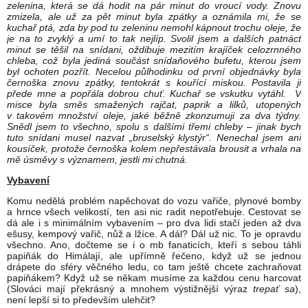
zelenina, která se dá hodit na pár minut do vroucí vody. Znovu
zmizela, ale už za pět minut byla zpátky a oznámila mi, že se
kuchař ptá, zda by pod tu zeleninu nemohl kápnout trochu oleje, že
je na to zvyklý a umí to tak nejlíp. Svolil jsem a dalších patnáct
minut se těšil na snídani, oždibuje mezitím krajíček celozrnného
chleba, což byla jediná součást snídaňového bufetu, kterou jsem
byl ochoten pozřít. Necelou půlhodinku od první objednávky byla
černoška znovu zpátky, tentokrát s kouřící miskou. Postavila ji
přede mne a popřála dobrou chuť. Kuchař se vskutku vytáhl. V
misce byla směs smažených rajčat, paprik a lilků, utopených
v takovém množství oleje, jaké běžně zkonzumuji za dva týdny.
Snědl jsem to všechno, spolu s dalšími třemi chleby – jinak bych
tuto snídani musel nazvat „bruselský klystýr“. Nenechal jsem ani
kousíček, protože černoška kolem nepřestávala brousit a vrhala na
mě úsměvy s významem, jestli mi chutná.
Vybavení
Komu nedělá problém napěchovat do vozu vařiče, plynové bomby
a hrnce všech velikostí, ten asi nic radit nepotřebuje. Cestovat se
dá ale i s minimálním vybavením – pro dva lidi stačí jeden až dva
ešusy, kempový vařič, nůž a lžíce. A dál? Dál už nic. To je opravdu
všechno. Ano, dočteme se i o mb fanaticích, kteří s sebou táhli
papiňák do Himálají, ale upřímně řečeno, když už se jednou
drápete do sféry věčného ledu, co tam ještě chcete zachraňovat
papiňákem? Když už se někam musíme za každou cenu harcovat
(Slováci mají překrásný a mnohem výstižnější výraz
trepať sa
),
není lepší si to především ulehčit?