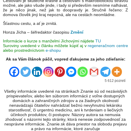
Cestování je skutečně krásné a cestování s makrobiotickou stravou
možné, ale jako všude jinde, i tady si především nesmíme nalhávat,
že je něco jinak, než jak to doopravdy je. Stručně řečeno: Z
domova člověk jiný kraj nepozná, ale na cestách neomládne.
Šťastnou cestu, a ať je zrnitá.
Honza Jícha – šéfredaktor časopisu
Zrnění
Informácie o kurze s manželmi Jíchovými nájdete
TU
Suroviny uvedené v článku môžete kúpiť aj v
regeneračnom centre
alebo prostredníctvom
e-shopu
Ak sa Vám článok páčil, vopred ďakujeme za jeho zdieľanie:
5 612 pozretí
Všetky informácie uvedené na stránkach Znanie sú od nezávislých
prispievateľov, alebo len súborom informácii z voľne dostupných
domácich a zahraničných zdrojov a za žiadnych okolností
nenavádzajú čitateľov nahrádzať bežnú nevyhnutnú lekársku
starostlivosť, či urgentnú medicínu, ani k tvrdeniam o liečivých
účinkoch produktov, či postupov. Názory autora sa nemusia
zhodovať s názormi tejto stránky, ktorá nenesie zodpovednosť za
nesprávne informácie. Znanie.sk dáva priestor na slobodu prejavu
a právo na informácie, ktoré zaručuje