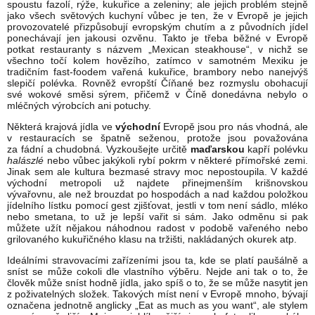
spoustu fazolí, rýže, kukuřice a zeleniny; ale jejich problém stejně
jako všech světových kuchyní vůbec je ten, že v Evropě je jejich
provozovatelé přizpůsobují evropským chutím a z původních jídel
ponechávají jen jakousi ozvěnu. Takto je třeba běžné v Evropě
potkat restauranty s názvem „Mexican steakhouse“, v nichž se
všechno točí kolem hovězího, zatímco v samotném Mexiku je
tradičním fast-foodem vařená kukuřice, brambory nebo nanejvýš
slepičí polévka. Rovněž evropští Číňané bez rozmyslu obohacují
své wokové směsi sýrem, přičemž v Číně donedávna nebylo o
mléčných výrobcích ani potuchy.
Některá krajová jídla ve
východní
Evropě jsou pro nás vhodná, ale
v restauracích se špatně seženou, protože jsou považována
za fádní a chudobná. Vyzkoušejte určitě
maďarskou
kapří polévku
halászlé
nebo vůbec jakýkoli rybí pokrm v některé přímořské zemi.
Jinak sem ale kultura bezmasé stravy moc nepostoupila. V každé
východní metropoli už najdete přinejmenším krišnovskou
vývařovnu, ale než brouzdat po hospodách a nad každou položkou
jídelního lístku pomocí gest zjišťovat, jestli v tom není sádlo, mléko
nebo smetana, to už je lepší vařit si sám. Jako odměnu si pak
můžete užít nějakou náhodnou radost v podobě vařeného nebo
grilovaného kukuřičného klasu na tržišti, nakládaných okurek atp.
Ideálními stravovacími zařízeními jsou ta, kde se platí paušálně a
sníst se může cokoli dle vlastního výběru. Nejde ani tak o to, že
člověk může sníst hodně jídla, jako spíš o to, že se může nasytit jen
z poživatelných složek. Takových míst není v Evropě mnoho, bývají
označena jednotně anglicky „Eat as much as you want“, ale stylem