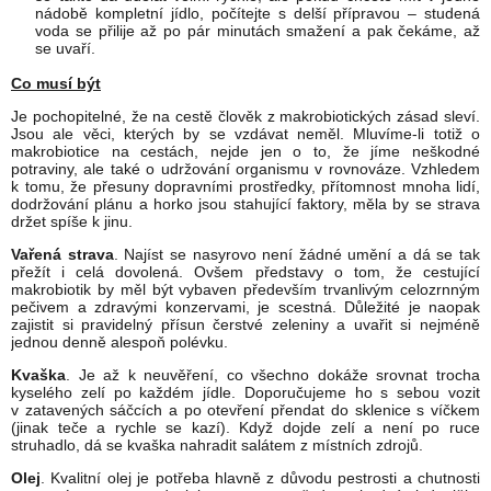
nádobě kompletní jídlo, počítejte s delší přípravou – studená
voda se přilije až po pár minutách smažení a pak čekáme, až
se uvaří.
Co musí být
Je pochopitelné, že na cestě člověk z makrobiotických zásad sleví.
Jsou ale věci, kterých by se vzdávat neměl. Mluvíme-li totiž o
makrobiotice na cestách, nejde jen o to, že jíme neškodné
potraviny, ale také o udržování organismu v rovnováze. Vzhledem
k tomu, že přesuny dopravními prostředky, přítomnost mnoha lidí,
dodržování plánu a horko jsou stahující faktory, měla by se strava
držet spíše k jinu.
Vařená strava
. Najíst se nasyrovo není žádné umění a dá se tak
přežít i celá dovolená. Ovšem představy o tom, že cestující
makrobiotik by měl být vybaven především trvanlivým celozrnným
pečivem a zdravými konzervami, je scestná. Důležité je naopak
zajistit si pravidelný přísun čerstvé zeleniny a uvařit si nejméně
jednou denně alespoň polévku.
Kvaška
. Je až k neuvěření, co všechno dokáže srovnat trocha
kyselého zelí po každém jídle. Doporučujeme ho s sebou vozit
v zatavených sáčcích a po otevření přendat do sklenice s víčkem
(jinak teče a rychle se kazí). Když dojde zelí a není po ruce
struhadlo, dá se kvaška nahradit salátem z místních zdrojů.
Olej
. Kvalitní olej je potřeba hlavně z důvodu pestrosti a chutnosti