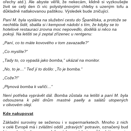
ořechy atd.). Ale abyste věřili, že nekecám, klidně si vyzkoušejte
živit se celý den či víc polystyrénovými chleby s uzeným tofu a
důkladně natlakovanou paštikou. Výsledek bude zničující.
Paní M. byla vyslána na služební cestu do Španělska, a protože se
nechtěla šidit, sbalila si i kempové nádobí s tím, že kdyby se to
hotelové restauraci zrovna moc nepovedlo, dodělá si něco na
pokoji. Na letišti se jí zeptal zřízenec u rentgenu:
„Paní, co to máte kovového v tom zavazadle?“
„Co myslíte?“
„Tady to, co vypadá jako bomba,“ ukázal na monitor.
„No, to je…“ Teď jí to došlo: „To je bomba.“
„Cože?!“
„Plynová bomba k vařiči…“
Není potřeba vyprávět dál. Bomba zůstala na letišti a paní M. byla
odsouzena k pěti dnům mastné paelly a salátů utopených
v olivovém oleji.
Kde nakupovat
Základní suroviny se seženou i v supermarketech. Mnoho z nich
v celé Evropě má i zvláštní oddíl „zdravých“ potravin, označený bud