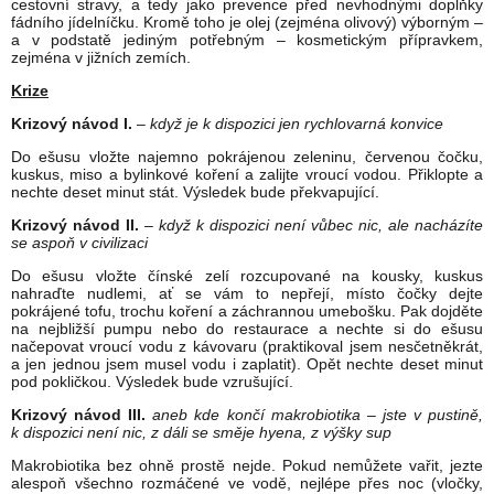
cestovní stravy, a tedy jako prevence před nevhodnými doplňky
fádního jídelníčku. Kromě toho je olej (zejména olivový) výborným –
a v podstatě jediným potřebným – kosmetickým přípravkem,
zejména v jižních zemích.
Krize
Krizový návod I.
–
když je k dispozici jen rychlovarná konvice
Do ešusu vložte najemno pokrájenou zeleninu, červenou čočku,
kuskus, miso a bylinkové koření a zalijte vroucí vodou. Přiklopte a
nechte deset minut stát. Výsledek bude překvapující.
Krizový návod II.
–
když k dispozici není vůbec nic, ale nacházíte
se aspoň v civilizaci
Do ešusu vložte čínské zelí rozcupované na kousky, kuskus
nahraďte nudlemi, ať se vám to nepřejí, místo čočky dejte
pokrájené tofu, trochu koření a záchrannou umebošku. Pak dojděte
na nejbližší pumpu nebo do restaurace a nechte si do ešusu
načepovat vroucí vodu z kávovaru (praktikoval jsem nesčetněkrát,
a jen jednou jsem musel vodu i zaplatit). Opět nechte deset minut
pod pokličkou. Výsledek bude vzrušující.
Krizový návod III.
aneb kde končí makrobiotika – jste v pustině,
k dispozici není nic, z dáli se směje hyena, z výšky sup
Makrobiotika bez ohně prostě nejde. Pokud nemůžete vařit, jezte
alespoň všechno rozmáčené ve vodě, nejlépe přes noc (vločky,