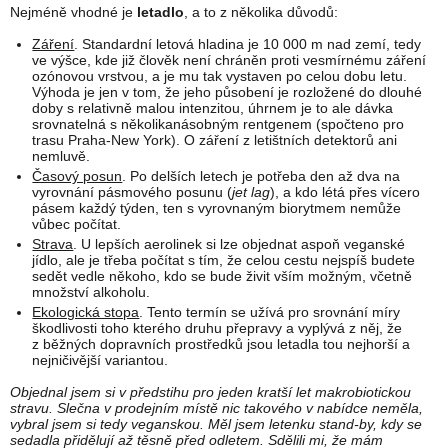
Nejméně vhodné je
letadlo
, a to z několika důvodů:
Záření
. Standardní letová hladina je 10 000 m nad zemí, tedy
ve výšce, kde již člověk není chráněn proti vesmírnému záření
ozónovou vrstvou, a je mu tak vystaven po celou dobu letu.
Výhoda je jen v tom, že jeho působení je rozložené do dlouhé
doby s relativně malou intenzitou, úhrnem je to ale dávka
srovnatelná s několikanásobným rentgenem (spočteno pro
trasu Praha-New York). O záření z letištních detektorů ani
nemluvě.
Časový posun
. Po delších letech je potřeba den až dva na
vyrovnání pásmového posunu (
jet lag
), a kdo létá přes vícero
pásem každý týden, ten s vyrovnaným biorytmem nemůže
vůbec počítat.
Strava
. U lepších aerolinek si lze objednat aspoň veganské
jídlo, ale je třeba počítat s tím, že celou cestu nejspíš budete
sedět vedle někoho, kdo se bude živit vším možným, včetně
množství alkoholu.
Ekologická stopa
. Tento termín se užívá pro srovnání míry
škodlivosti toho kterého druhu přepravy a vyplývá z něj, že
z běžných dopravních prostředků jsou letadla tou nejhorší a
nejničivější variantou.
Objednal jsem si v předstihu pro jeden kratší let makrobiotickou
stravu. Slečna v prodejním místě nic takového v nabídce neměla,
vybral jsem si tedy veganskou. Měl jsem letenku stand-by, kdy se
sedadla přidělují až těsně před odletem. Sdělili mi, že mám