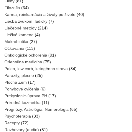
Filmy
(81)
Filozofia
(34)
Karma, reinkarnácia a životy po živote
(40)
Liečba zvukom, ladičky
(7)
Liečebné metódy
(214)
Liečivé kamene
(4)
Makrobiotika
(27)
Očkovanie
(113)
Onkologické ochorenia
(91)
Orientálna medicína
(75)
Paleo, low carb, ketogénna strava
(34)
Parazity, plesne
(25)
Plochá Zem
(17)
Pohybové cvičenia
(6)
Prekyslenie-úprava PH
(17)
Prírodná kozmetika
(11)
Prognózy, Astrológia, Numerológia
(65)
Psychoterapia
(33)
Recepty
(72)
Rozhovory (audio)
(51)