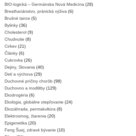
BIO-logická – Germánska Nová Medicína
(28)
Breathariánstvo, pránická výživa
(6)
Brušné tance
(5)
Bylinky
(36)
Cholesterol
(9)
Chudnutie
(8)
Cirkev
(21)
Články
(6)
Cukrovka
(26)
Dejiny, Slovania
(40)
Deti a výchova
(29)
Duchovné príčiny chorôb
(98)
Duchovno a modlitby
(129)
Ekodrogéria
(6)
Ekológia, globálne otepľovanie
(24)
Ekozáhrada, permakultúra
(8)
Elektrosmog, žiarenia
(20)
Epigenetika
(20)
Feng Šuej, zdravé bývanie
(10)