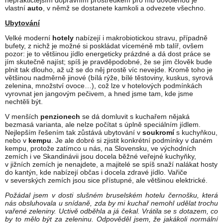
nepraktičtějším dopravním prostředkem pro mb dovolenou je
vlastní
auto
, v němž se dostanete kamkoli a odvezete všechno.
Ubytování
Velké moderní
hotely
nabízejí i makrobiotickou stravu, případně
bufety, z nichž je možné si poskládat víceméně mb talíř, ovšem
pozor: je to většinou jídlo energeticky prázdné a dá dost práce se
jím skutečně najíst; spíš je pravděpodobné, že se jím člověk bude
plnit tak dlouho, až už se do něj prostě víc nevejde. Kromě toho je
většinou nadměrně jinové (bílá rýže, bílé těstoviny, kuskus, syrová
zelenina, množství ovoce…), což lze v hotelových podmínkách
vyrovnat jen jangovým pečivem, a hned jsme tam, kde jsme
nechtěli být.
V menších
penzionech
se dá domluvit s kuchařem nějaká
bezmasá varianta, ale nelze počítat s úplně speciálním jídlem.
Nejlepším řešením tak zůstává ubytování v
soukromí
s kuchyňkou,
nebo v
kempu
. Je ale dobré si zjistit konkrétní podmínky v daném
kempu, protože zatímco u nás, na Slovensku, ve východních
zemích i ve Skandinávii jsou docela běžné veřejné kuchyňky,
v jižních zemích je nenajdete, a majitelé se spíš snaží nalákat hosty
do kantýn, kde nabízejí občas i docela zdravé jídlo. Vařiče
v severských zemích jsou sice přístupné, ale většinou elektrické.
Požádal jsem v dosti slušném bruselském hotelu černošku, která
nás obsluhovala u snídaně, zda by mi kuchař nemohl udělat trochu
vařené zeleniny. Uctivě odběhla a já čekal. Vrátila se s dotazem, co
by to mělo být za zeleninu. Odpověděl jsem, že jakákoli normální