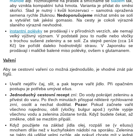
mandle
atp. rozmixujeme na prášek a smícháme se
sladem
tak,
aby vznikla kompaktní tuhá hmota. Varianta je přidat do směsi
skořici. Slad je nutný i kvůli konzervaci – samotná opražená
semena rychle žluknou.
Nedoporučujeme
míchat směs se solí
a vytvářet tak jakési gomasio. Na cesty je cokoli výrazně
slaného výrazně nevhodné.
instantní polévky
se prodávají i v přírodních verzích, ale nemají
velký výživný význam. V podstatě jsou to nudle nebo vločky
s trochou sušené zeleniny a se solí. Za stejně peníze (cca 14
Kč) lze pořídit daleko hodnotnější stravu. V Japonsku se
prodávají i maličké balené miso polévky, ovšem s glutamanem.
Vaření
Aby se cestovní vaření co možná zjednodušilo, je vhodné znát pár
fíglů.
Uvařit nejdřív čaj, slít, a pak teprve vařit jídlo. Při opačném
postupu je potřeba umývat ešus.
Jednoduchý cestovní recept
zní: Do vody pokrájet zeleninu a
přivést do varu. Po třech minutách přisypat některé rychlovarné
zrní, osolit a nechat dodělat.
Pozor
: Pokud začnete vařit
všechno najednou, obilí (vločky, bulgur apod.) rychle vypije
všechnu vodu a zelenina zůstane tvrdá. Když budete čekat, až
změkne, obilí se mezitím připálí.
Když použijete na základ jídla olej, rozpálí se (v ešusu)
mnohem dřáv než v kuchyňském nádobí na sporáku. Zelenina
se takto dá udělat velmi rychle, ale pokud chcete mít v jedné