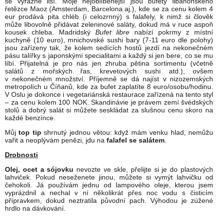
se výrazně liší. Moje nejoblíbenější jsou bufety libanonského
řetězce Maoz (Amsterdam, Barcelona aj.), kde se za cenu kolem 4
eur prodává pita chléb (i celozrnný) s falafely, k nimž si člověk
může libovolně přidávat zeleninové saláty, dokud má v ruce aspoň
kousek chleba. Madridský
Bufet libre
nabízí pokrmy z místní
kuchyně (10 euro), mnichovské sushi bary (7-11 euro dle polohy)
jsou zařízeny tak, že kolem sedících hostů jezdí na nekonečném
pásu talířky s japonskými specialitami a každý si jen bere, co se mu
líbí. Přijatelná je pro nás jen zhruba pětina sortimentu (včetně
salátů z mořských řas, krevetových sushi atd.), ovšem
v nekonečném množství. Příjemně se dá najíst v nizozemských
metropolích u Číňanů, kde za bufet zaplatíte 8 euro/osobu/hodinu.
V Oslu je dokonce i vegetariánská restaurace zařízená na tento styl
– za cenu kolem 100 NOK. Skandinávie je právem zemí švédských
stolů a dobrý salát si můžete seskládat za slušnou cenu skoro na
každé benzínce.
Můj
top tip
shrnutý jednou větou: když mám venku hlad, nemůžu
vařit a neoplývám penězi, jdu na
falafel se salátem
.
Drobnosti
Olej, ocet a sójovku
nevozte ve skle, přelijte si je do plastových
lahviček. Pokud neseženete jinou, můžete si vymýt lahvičku od
čehokoli. Já používám jednu od lampového oleje, kterou jsem
vyprázdnil a nechal v ní několikrát přes noc vodu s čisticím
přípravkem, dokud neztratila původní pach. Výhodou je zúžené
hrdlo na dávkování.