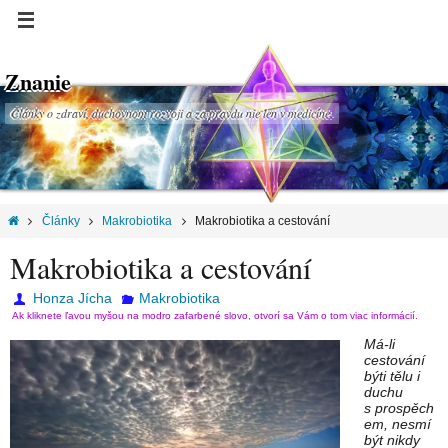
Znanie
Články o zdraví, duchovnom rozvoji a za pravdu nie len v medicíne.
Články
Makrobiotika
Makrobiotika a cestování
Makrobiotika a cestování
Honza Jícha
Makrobiotika
Ak kliknete ľavou myšou na modro zafarbené slovo, otvorí sa Vám o tom viac informácií.
Má-li
cestování
býti tělu i
duchu
s prospěch
em, nesmí
být nikdy