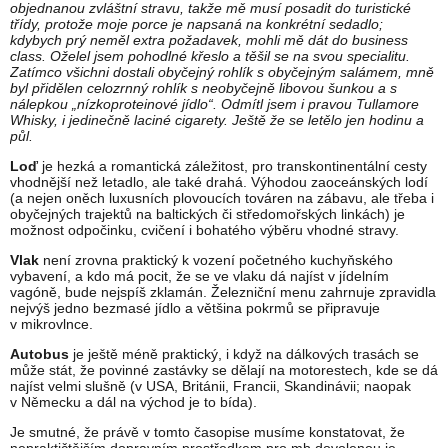
objednanou zvláštní stravu, takže mě musí posadit do turistické
třídy, protože moje porce je napsaná na konkrétní sedadlo;
kdybych prý neměl extra požadavek, mohli mě dát do business
class. Oželel jsem pohodlné křeslo a těšil se na svou specialitu.
Zatímco všichni dostali obyčejný rohlík s obyčejným salámem, mně
byl přidělen celozrnný rohlík s neobyčejně libovou šunkou a s
nálepkou „nízkoproteinové jídlo“. Odmítl jsem i pravou Tullamore
Whisky, i jedinečně laciné cigarety. Ještě že se letělo jen hodinu a
půl.
Loď
je hezká a romantická záležitost, pro transkontinentální cesty
vhodnější než letadlo, ale také drahá. Výhodou zaoceánských lodí
(a nejen oněch luxusních plovoucích továren na zábavu, ale třeba i
obyčejných trajektů na baltických či středomořských linkách) je
možnost odpočinku, cvičení i bohatého výběru vhodné stravy.
Vlak
není zrovna praktický k vození početného kuchyňského
vybavení, a kdo má pocit, že se ve vlaku dá najíst v jídelním
vagóně, bude nejspíš zklamán. Železniční menu zahrnuje zpravidla
nejvýš jedno bezmasé jídlo a většina pokrmů se připravuje
v mikrovlnce.
Autobus
je ještě méně praktický, i když na dálkových trasách se
může stát, že povinné zastávky se dělají na motorestech, kde se dá
najíst velmi slušně (v USA, Británii, Francii, Skandinávii; naopak
v Německu a dál na východ je to bída).
Je smutné, že právě v tomto časopise musíme konstatovat, že