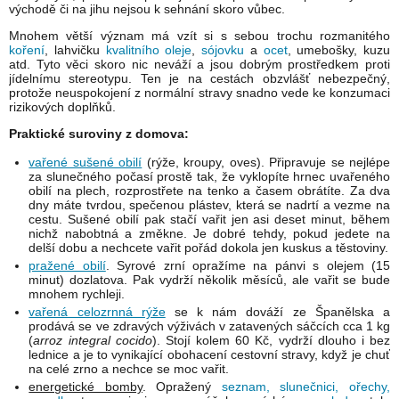
východě či na jihu nejsou k sehnání skoro vůbec.
Mnohem větší význam má vzít si s sebou trochu rozmanitého
koření
, lahvičku
kvalitního oleje
,
sójovku
a
ocet
, umebošky, kuzu
atd. Tyto věci skoro nic neváží a jsou dobrým prostředkem proti
jídelnímu stereotypu. Ten je na cestách obzvlášť nebezpečný,
protože neuspokojení z normální stravy snadno vede ke konzumaci
rizikových doplňků.
Praktické suroviny z domova:
vařené sušené obilí
(rýže, kroupy, oves). Připravuje se nejlépe
za slunečného počasí prostě tak, že vyklopíte hrnec uvařeného
obilí na plech, rozprostřete na tenko a časem obrátíte. Za dva
dny máte tvrdou, spečenou plástev, která se nadrtí a vezme na
cestu. Sušené obilí pak stačí vařit jen asi deset minut, během
nichž nabobtná a změkne. Je dobré tehdy, pokud jedete na
delší dobu a nechcete vařit pořád dokola jen kuskus a těstoviny.
pražené obilí
. Syrové zrní opražíme na pánvi s olejem (15
minut) dozlatova. Pak vydrží několik měsíců, ale vařit se bude
mnohem rychleji.
vařená celozrnná rýže
se k nám dováží ze Španělska a
prodává se ve zdravých výživách v zatavených sáčcích cca 1 kg
(
arroz integral cocido
). Stojí kolem 60 Kč, vydrží dlouho i bez
lednice a je to vynikající obohacení cestovní stravy, když je chuť
na celé zrno a nechce se moc vařit.
energetické bomby
. Opražený
seznam, slunečnici, ořechy,