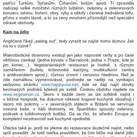
patřící Turkům, Syřanům, Číňanům, Indům apod. Ti zpravidla
nabízejí velké množství různých luštěnin, zeleniny a zeleninových
konzerv, tahinu, koření, olivy, ryby a někdy i čerstvé hedvábné tofu,
přímo z vodní lázně, a to za ceny mnohem příznivější než speciální
zdravé obchody.
Kam na jídlo
Angličané říkají „eating out“, tedy vyrazit se najíst mimo domov. Jak
na to v cizině?
Makrobiotické stravovny existují jen jako naprosté rarity a po čase
většinou zanikají (jedna bývala v Barceloně, jedna v Praze, kde je
jim konec…). Vegetariánských restaurací je hodně, s různým
zaměřením (bufety, krišnovské kantýny, multikulturní centra
s antikvariátem apod.), různou úrovní i cenovou hladinou. Než je
zde namátkou vyjmenovávat, podívejte se raději na vynikající
webovou stránku
www.happycow.net
, kde se dají najít stovky
bezmasých podniků kdekoli po světě. Českou obdobu najdete na
www.vegetarian.cz.
Skoro v každé zemi se lze solidně najíst i
v běžné hospodě, ba dokonce některé krajové kuchyně obsahují i
skoro mb pokrmy – v severských státech a Británii se servíruje
ovesná kaše, v Itálii těstoviny, ve Španělsku spousty zeleniny,
polévek a luštěninových kotlíků. Dá se říci, že střední Evropa je
kompletní nezdravostí své kuchyně ojedinělá.
Otázka také je, jestli se jdeme do restaurace skutečně najíst, nebo
spíš posedět. Je totiž takřka pravidlem, že čím blíže má dané jídlo