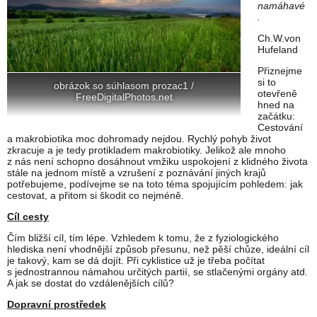
namáhavé
.
Ch.W.von
Hufeland
Přiznejme
si to
obrázok so súhlasom prozac1 /
otevřeně
FreeDigitalPhotos.net
hned na
začátku:
Cestování
a makrobiotika moc dohromady nejdou. Rychlý pohyb život
zkracuje a je tedy protikladem makrobiotiky. Jelikož ale mnoho
z nás není schopno dosáhnout vmžiku uspokojení z klidného života
stále na jednom místě a vzrušení z poznávání jiných krajů
potřebujeme, podívejme se na toto téma spojujícím pohledem: jak
cestovat, a přitom si škodit co nejméně.
Cíl cesty
Čím bližší cíl, tím lépe. Vzhledem k tomu, že z fyziologického
hlediska není vhodnější způsob přesunu, než pěší chůze, ideální cíl
je takový, kam se dá dojít. Při cyklistice už je třeba počítat
s jednostrannou námahou určitých partií, se stlačenými orgány atd.
A jak se dostat do vzdálenějších cílů?
Dopravní prostředek