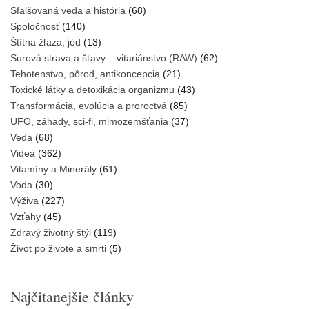
Sfalšovaná veda a história
(68)
Spoločnosť
(140)
Štítna žľaza, jód
(13)
Surová strava a šťavy – vitariánstvo (RAW)
(62)
Tehotenstvo, pôrod, antikoncepcia
(21)
Toxické látky a detoxikácia organizmu
(43)
Transformácia, evolúcia a proroctvá
(85)
UFO, záhady, sci-fi, mimozemšťania
(37)
Veda
(68)
Videá
(362)
Vitamíny a Minerály
(61)
Voda
(30)
Výživa
(227)
Vzťahy
(45)
Zdravý životný štýl
(119)
Život po živote a smrti
(5)
Najčitanejšie články