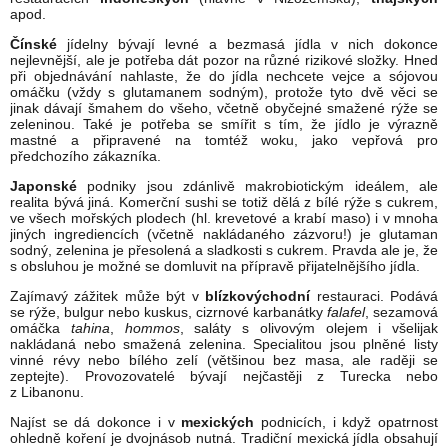
apod.
Čínské
jídelny
bývají levné a bezmasá jídla v nich dokonce
nejlevnější, ale je potřeba dát pozor na různé rizikové složky. Hned
při objednávání nahlaste, že do jídla nechcete vejce a sójovou
omáčku (vždy s glutamanem sodným), protože tyto dvě věci se
jinak dávají šmahem do všeho, včetně obyčejné smažené rýže se
zeleninou. Také je potřeba se smířit s tím, že jídlo je výrazně
mastné a připravené na tomtéž woku, jako vepřová pro
předchozího zákazníka.
Japonské
podniky jsou zdánlivě makrobiotickým ideálem, ale
realita bývá jiná. Komerční sushi se totiž dělá z bílé rýže s cukrem,
ve všech mořských plodech (hl. krevetové a krabí maso) i v mnoha
jiných ingrediencích (včetně nakládaného zázvoru!) je glutaman
sodný, zelenina je přesolená a sladkosti s cukrem. Pravda ale je, že
s obsluhou je možné se domluvit na přípravě přijatelnějšího jídla.
Zajímavý zážitek může být v
blízkovýchodní
restauraci. Podává
se rýže, bulgur nebo kuskus, cizrnové karbanátky
falafel
, sezamová
omáčka
tahina
,
hommos
, saláty s olivovým olejem i všelijak
nakládaná nebo smažená zelenina. Specialitou jsou plněné listy
vinné révy nebo bílého zelí (většinou bez masa, ale raději se
zeptejte). Provozovatelé bývají nejčastěji z Turecka nebo
z Libanonu.
Najíst se dá dokonce i v
mexických
podnicích, i když opatrnost
ohledně koření je dvojnásob nutná. Tradiční mexická jídla obsahují