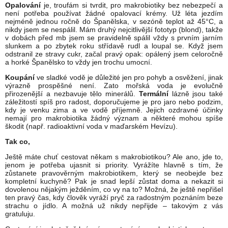
Opalování
je, troufám si tvrdit, pro makrobiotiky bez nebezpečí a
není potřeba používat žádné opalovací krémy. Už léta jezdím
nejméně jednou ročně do Španělska, v sezóně teplot až 45°C, a
nikdy jsem se nespálil. Mám druhý nejcitlivější fototyp (blond), takže
v dobách před mb jsem se pravidelně spálil vždy s prvním jarním
slunkem a po zbytek roku střídavě rudl a loupal se. Když jsem
odstranil ze stravy cukr, začal pravý opak: opálený jsem celoročně
a horké Španělsko to vždy jen trochu umocní.
Koupání
ve sladké vodě je důležité jen pro pohyb a osvěžení, jinak
výrazně prospěšné není. Zato mořská voda je evolučně
přirozenější a nezbavuje tělo minerálů.
Termální
lázně jsou také
záležitostí spíš pro radost, doporučujeme je pro jaro nebo podzim,
kdy je venku zima a ve vodě příjemně. Jejich ozdravné účinky
nemají pro makrobiotika žádný význam a některé mohou spíše
škodit (např. radioaktivní voda v maďarském Hevízu).
Tak co,
Ještě máte chuť cestovat někam s makrobiotikou? Ale ano, jde to,
jenom je potřeba ujasnit si priority. Vyrážíte hlavně s tím, že
zůstanete pravověrným makrobiotikem, který se neobejde bez
kompletní kuchyně? Pak je snad lepší zůstat doma a nekazit si
dovolenou nějakým ježděním, co vy na to? Možná, že ještě nepřišel
ten pravý čas, kdy člověk vyráží pryč za radostným poznáním beze
strachu o jídlo. A možná už nikdy nepřijde – takovým z vás
gratuluju.