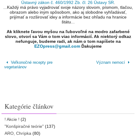
Ústavný zákon č. 460/1992 Zb. čl. 26 Ústavy SR
.
...Každý má právo vyjadrovať svoje názory slovom, písmom, tlačou,
obrazom alebo iným spôsobom, ako aj slobodne vyhľadávať,
prijímať a rozširovať idey a informácie bez ohľadu na hranice
štátu...
Ak kliknete ľavou myšou na ľubovoľné na modro zafarbené
slovo, otvorí sa Vám o tom viac informácií. Ak niektorý odkaz
nefunguje, budeme radi, ak nám o tom napíšete na
EZOpress@gmail.com
Ďakujeme
Veľkonočné recepty pre
Význam nemocí
vegetariánov
Kategórie článkov
! Akcie !
(2)
"Konšpiračné teórie"
(137)
ARO, Chrípka
(80)