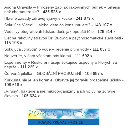
Anona Graviola – Přirozený zabiják rakovinných buněk – Silnější
než chemoterapie?
- 435 528 x
Hlavné zásady zdravej výživy v kocke
- 241 879 x
Šokujúce Video! …alebo viete čo konzumujete?
- 143 107 x
Vědci vyfotografovali lidskou duši, jak opouští tělo
- 128 314 x
Liečba rakoviny stravou Dr. Budwig a psychosomatické súvislosti
-
115 108 x
Šokujúca „pravda“ o vode – liečenie pitím vody
- 111 837 x
Neuveríte, v čom všetkom nás klamú
- 111 692 x
Experimenty v Rusku prinášajú šokujúce úspechy o ktorých sa
nepíše
- 111 225 x
Červená pilulka – GLOBÁLNÍ PROBUZENÍ
- 108 687 x
Kurkuma nie je len korenie. Objavte jej zdraviu prospešné účinky
-
108 616 x
„Vírusy“, baktérie a iné mikroorganizmy a ich vplyv na zdravie
človeka
- 106 624 x