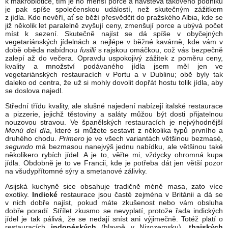
k makrobiotice, tím je ho menší porce a návštěva takového podniku
je pak spíše společenskou událostí, než skutečným zážitkem
z jídla. Kdo nevěří, ať se běží přesvědčit do pražského Albia, kde se
již několik let paralelně zvyšují ceny, zmenšují porce a ubývá počet
míst k sezení. Skutečně najíst se dá spíše v obyčejných
vegetariánských jídelnách a nejlépe v běžné kavárně, kde vám v
době oběda nabídnou
fusilli
s rajskou omáčkou, což vás bezpečně
zalepí až do večera. Opravdu uspokojivý zážitek z poměru ceny,
kvality a množství podávaného jídla jsem měl jen ve
vegetariánských restauracích v Portu a v Dublinu; obě byly tak
daleko od centra, že už si mohly dovolit dopřát hostu tolik jídla, aby
se doslova najedl.
Střední třídu kvality, ale slušné najedení nabízejí italské restaurace
a pizzerie, jejichž těstoviny a saláty můžou být dosti přijatelnou
nouzovou stravou. Ve španělských restauracích je nejvýhodnější
Menú del día
, které si můžete sestavit z několika typů prvního a
druhého chodu.
Primero
je ve všech variantách většinou bezmasé,
segundo
má bezmasou nanejvýš jednu nabídku, ale většinou také
několikero rybích jídel. A je to, věřte mi, vždycky ohromná kupa
jídla. Obdobně je to ve Francii, kde je potřeba dát jen větší pozor
na všudypřítomné sýry a smetanové zálivky.
Asijská kuchyně sice obsahuje tradičně méně masa, zato více
exotiky.
Indické
restaurace jsou časté zejména v Británii a dá se
v nich dobře najíst, pokud máte zkušenost nebo vám obsluha
dobře poradí. Střílet zkusmo se nevyplatí, protože řada indických
jídel je tak pálivá, že se nedají sníst ani výjimečně. Totéž platí o
restauracích
indonéských
(hlavně v Nizozemsku),
thajských