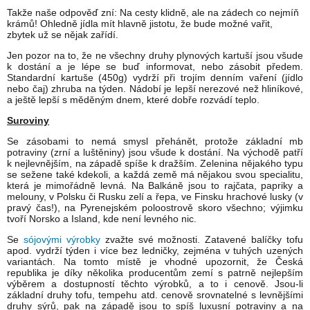
Takže naše odpověď zní: Na cesty klidně, ale na zádech co nejmíň
krámů! Ohledně jídla mít hlavně jistotu, že bude možné vařit,
zbytek už se nějak zařídí.
Jen pozor na to, že ne všechny druhy plynových kartuší jsou všude
k dostání a je lépe se buď informovat, nebo zásobit předem.
Standardní kartuše (450g) vydrží při trojím denním vaření (jídlo
nebo čaj) zhruba na týden. Nádobí je lepší nerezové než hliníkové,
a ještě lepší s měděným dnem, které dobře rozvádí teplo.
Suroviny
Se zásobami to nemá smysl přehánět, protože základní mb
potraviny (zrní a luštěniny) jsou všude k dostání. Na východě patří
k nejlevnějším, na západě spíše k dražším. Zelenina nějakého typu
se sežene také kdekoli, a každá země má nějakou svou specialitu,
která je mimořádně levná. Na Balkáně jsou to rajčata, papriky a
melouny, v Polsku či Rusku zelí a řepa, ve Finsku hrachové lusky (v
pravý čas!), na Pyrenejském poloostrově skoro všechno; výjimku
tvoří Norsko a Island, kde není levného nic.
Se
sójovými výrobky
zvažte své možnosti. Zatavené balíčky tofu
apod. vydrží týden i více bez ledničky, zejména v tuhých uzených
variantách. Na tomto místě je vhodné upozornit, že Česká
republika je díky několika producentům zemí s patrně nejlepším
výběrem a dostupností těchto výrobků, a to i cenově. Jsou-li
základní druhy tofu, tempehu atd. cenově srovnatelné s levnějšími
druhy sýrů, pak na západě jsou to spíš luxusní potraviny a na