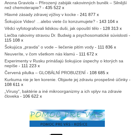
Anona Graviola – Přirozený zabiják rakovinných buněk – Silnější
než chemoterapie?
- 435 522 x
Hlavné zásady zdravej výživy v kocke
- 241 877 x
Šokujúce Video! …alebo viete čo konzumujete?
- 143 104 x
Vědci vyfotografovali lidskou duši, jak opouští tělo
- 128 313 x
Liečba rakoviny stravou Dr. Budwig a psychosomatické súvislosti
-
115 108 x
Šokujúca „pravda“ o vode – liečenie pitím vody
- 111 836 x
Neuveríte, v čom všetkom nás klamú
- 111 672 x
Experimenty v Rusku prinášajú šokujúce úspechy o ktorých sa
nepíše
- 111 223 x
Červená pilulka – GLOBÁLNÍ PROBUZENÍ
- 108 685 x
Kurkuma nie je len korenie. Objavte jej zdraviu prospešné účinky
-
108 611 x
„Vírusy“, baktérie a iné mikroorganizmy a ich vplyv na zdravie
človeka
- 106 622 x