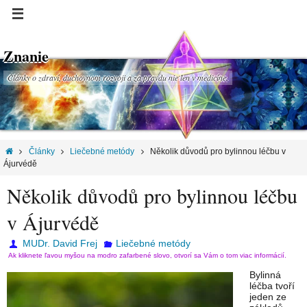
Znanie
Články o zdraví, duchovnom rozvoji a za pravdu nie len v medicíne.
Články
Liečebné metódy
Několik důvodů pro bylinnou léčbu v
Ájurvédě
Několik důvodů pro bylinnou léčbu
v Ájurvédě
MUDr. David Frej
Liečebné metódy
Ak kliknete ľavou myšou na modro zafarbené slovo, otvorí sa Vám o tom viac informácií.
Bylinná
léčba tvoří
jeden ze