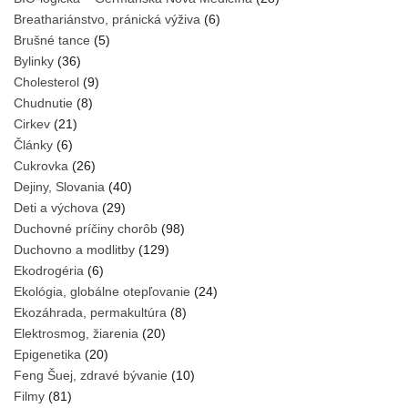
Breathariánstvo, pránická výživa
(6)
Brušné tance
(5)
Bylinky
(36)
Cholesterol
(9)
Chudnutie
(8)
Cirkev
(21)
Články
(6)
Cukrovka
(26)
Dejiny, Slovania
(40)
Deti a výchova
(29)
Duchovné príčiny chorôb
(98)
Duchovno a modlitby
(129)
Ekodrogéria
(6)
Ekológia, globálne otepľovanie
(24)
Ekozáhrada, permakultúra
(8)
Elektrosmog, žiarenia
(20)
Epigenetika
(20)
Feng Šuej, zdravé bývanie
(10)
Filmy
(81)