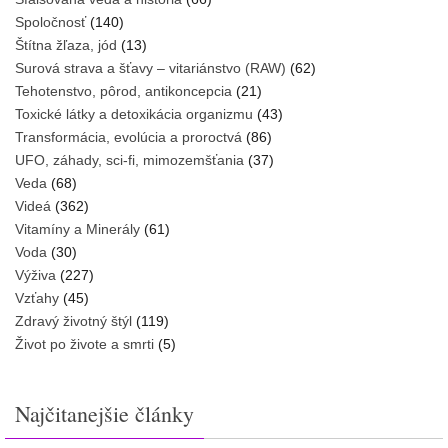
Spoločnosť
(140)
Štítna žľaza, jód
(13)
Surová strava a šťavy – vitariánstvo (RAW)
(62)
Tehotenstvo, pôrod, antikoncepcia
(21)
Toxické látky a detoxikácia organizmu
(43)
Transformácia, evolúcia a proroctvá
(86)
UFO, záhady, sci-fi, mimozemšťania
(37)
Veda
(68)
Videá
(362)
Vitamíny a Minerály
(61)
Voda
(30)
Výživa
(227)
Vzťahy
(45)
Zdravý životný štýl
(119)
Život po živote a smrti
(5)
Najčitanejšie články