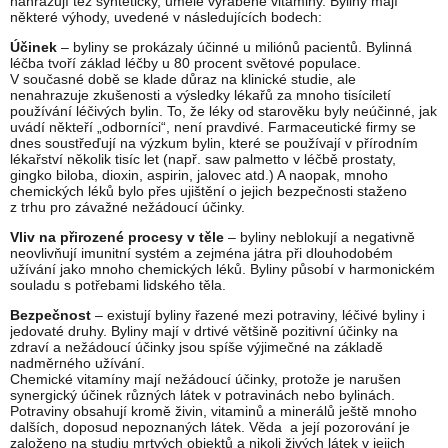
nahrazují též synteticky, uměle vyráběné vitaminy. Byliny mají
některé výhody, uvedené v následujících bodech:
Účinek
– byliny se prokázaly účinné u miliónů pacientů. Bylinná
léčba tvoří základ léčby u 80 procent světové populace.
V současné době se klade důraz na klinické studie, ale
nenahrazuje zkušenosti a výsledky lékařů za mnoho tisíciletí
používání léčivých bylin. To, že léky od starověku byly neúčinné, jak
uvádí někteří „odborníci“, není pravdivé. Farmaceutické firmy se
dnes soustřeďují na výzkum bylin, které se používají v přírodním
lékařství několik tisíc let (např. saw palmetto v léčbě prostaty,
gingko biloba, dioxin, aspirin, jalovec atd.) A naopak, mnoho
chemických léků bylo přes ujištění o jejich bezpečnosti staženo
z trhu pro závažné nežádoucí účinky.
Vliv na přirozené procesy v těle
– byliny neblokují a negativně
neovlivňují imunitní systém a zejména játra při dlouhodobém
užívání jako mnoho chemických léků. Byliny působí v harmonickém
souladu s potřebami lidského těla.
Bezpečnost
– existují byliny řazené mezi potraviny, léčivé byliny i
jedovaté druhy. Byliny mají v drtivé většině pozitivní účinky na
zdraví a nežádoucí účinky jsou spíše výjimečné na základě
nadměrného užívání.
Chemické vitamíny mají nežádoucí účinky, protože je narušen
synergický účinek různých látek v potravinách nebo bylinách.
Potraviny obsahují kromě živin, vitaminů a minerálů ještě mnoho
dalších, doposud nepoznaných látek. Věda a její pozorování je
založeno na studiu mrtvých objektů a nikoli živých látek v jejich