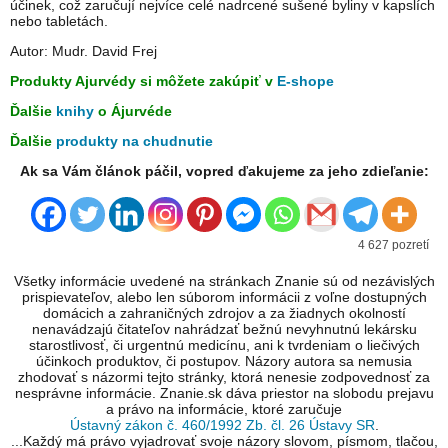
účinek, což zaručují nejvíce celé nadrcené sušené byliny v kapslích
nebo tabletách.
Autor: Mudr. David Frej
Produkty Ajurvédy si môžete zakúpiť v
E-shope
Ďalšie
knihy
o Ájurvéde
Ďalšie
produkty na chudnutie
Ak sa Vám článok páčil, vopred ďakujeme za jeho zdieľanie:
4 627 pozretí
Všetky informácie uvedené na stránkach Znanie sú od nezávislých
prispievateľov, alebo len súborom informácii z voľne dostupných
domácich a zahraničných zdrojov a za žiadnych okolností
nenavádzajú čitateľov nahrádzať bežnú nevyhnutnú lekársku
starostlivosť, či urgentnú medicínu, ani k tvrdeniam o liečivých
účinkoch produktov, či postupov. Názory autora sa nemusia
zhodovať s názormi tejto stránky, ktorá nenesie zodpovednosť za
nesprávne informácie. Znanie.sk dáva priestor na slobodu prejavu
a právo na informácie, ktoré zaručuje
Ústavný zákon č. 460/1992 Zb. čl. 26 Ústavy SR
.
...Každý má právo vyjadrovať svoje názory slovom, písmom, tlačou,