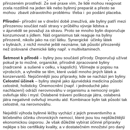
přirozeném prostředí. Ze své praxe vím, že lidé mohou reagovat
zcela rozdílně na jeden lék nebo bylinný preparát a přesto se
mohou zbavit zdravotního problému třeba i po podání placeba.
Přírodní
– přírodní se v dnešní době zneužívá, ale byliny patří mezi
přirozenou součást naší stravy v průběhu vývoje lidstva a
v ájurvédě se považují za stravu. Proto se mnoho bylin doporučuje
konzumovat s jídlem. Náš organismus tak reaguje na byliny
přirozeně, nikoliv jako na cizí látku. Synergické účinky látek
v bylinách, z nichž mnohé ještě neznáme, tak působí přirozeněji
než izolované chemické látky např. v multivitaminech.
Šetrnost k přírodě
– byliny jsou součástí přírody. Doporučuji užívat
pokud je to možné, organické, přírodně zpracované byliny
(nadrcené a sušené v celku, v kapslích). Všímejte si popisu na
výrobcích, a vyhněte se těm, které uvádí mnoho jiných látek a
konzervantů. Nejúčinnější jsou přípravky, kde se nachází jen byliny.
Celostní účinek
– byliny stejně jako ájurvédská medicína působí
celostně, holisticky. Onemocnění (např. i jednoduché jako
nachlazení) odráží nerovnováhu v organismu a nemocný orgán
ovlivňuje tělo i mysl. Oslabené trávení poškozuje játra, oslabená
játra negativně ovlivňují imunitu atd. Kombinace bylin tak působí tak
celostně, na nerovnováhu.
Největší výhoda bylinné léčby vychází z jejich preventivního a
léčebného účinku chronických nemocí, které jsou tou nejdůležitější
ekonomickou úsporou. Je však důležité vybírat účinné přípravky
nejlépe s bio certifikáty kvality, a v dostatečném množství pro daný