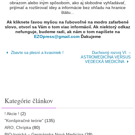
obrazom alebo iným spôsobom, ako aj slobodne vyhľadávať,
prijímať a rozširovať idey a informácie bez ohľadu na hranice
štátu...
Ak kliknete ľavou myšou na ľubovoľné na modro zafarbené
slovo, otvorí sa Vám o tom viac informácií. Ak niektorý odkaz
nefunguje, budeme radi, ak nám o tom napíšete na
EZOpress@gmail.com
Ďakujeme
Zbavte sa plesní a kvasiniek !
Duchovný rozvoj VI. –
ASTROMEDICÍNA VERSUS
VEDECKÁ MEDICÍNA
Kategórie článkov
! Akcie !
(2)
"Konšpiračné teórie"
(135)
ARO, Chrípka
(80)
BIO-logická – Germánska Nová Medicína
(28)