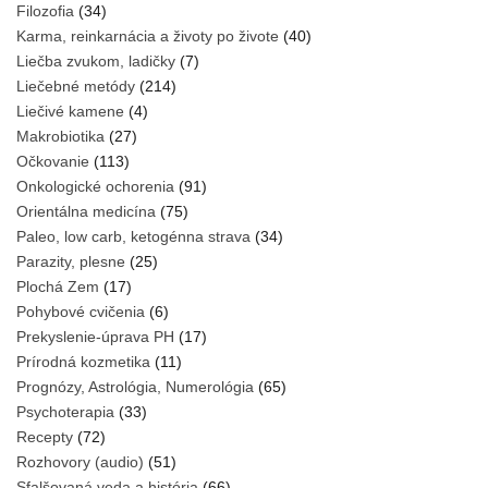
Filozofia
(34)
Karma, reinkarnácia a životy po živote
(40)
Liečba zvukom, ladičky
(7)
Liečebné metódy
(214)
Liečivé kamene
(4)
Makrobiotika
(27)
Očkovanie
(113)
Onkologické ochorenia
(91)
Orientálna medicína
(75)
Paleo, low carb, ketogénna strava
(34)
Parazity, plesne
(25)
Plochá Zem
(17)
Pohybové cvičenia
(6)
Prekyslenie-úprava PH
(17)
Prírodná kozmetika
(11)
Prognózy, Astrológia, Numerológia
(65)
Psychoterapia
(33)
Recepty
(72)
Rozhovory (audio)
(51)
Sfalšovaná veda a história
(66)