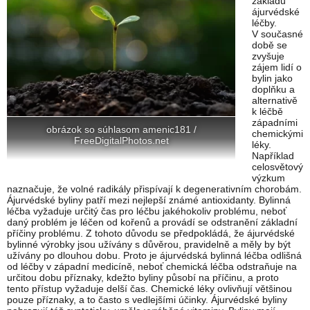
základů
ájurvédské
léčby.
V současné
době se
zvyšuje
zájem lidí o
bylin jako
doplňku a
alternativě
k léčbě
západními
obrázok so súhlasom amenic181 /
chemickými
FreeDigitalPhotos.net
léky.
Například
celosvětový
výzkum
naznačuje, že volné radikály přispívají k degenerativním chorobám.
Ájurvédské byliny patří mezi nejlepší známé antioxidanty. Bylinná
léčba vyžaduje určitý čas pro léčbu jakéhokoliv problému, neboť
daný problém je léčen od kořenů a provádí se odstranění základní
příčiny problému. Z tohoto důvodu se předpokládá, že ájurvédské
bylinné výrobky jsou užívány s důvěrou, pravidelně a měly by být
užívány po dlouhou dobu. Proto je ájurvédská bylinná léčba odlišná
od léčby v západní medicíně, neboť chemická léčba odstraňuje na
určitou dobu příznaky, kdežto byliny působí na příčinu, a proto
tento přístup vyžaduje delší čas. Chemické léky ovlivňují většinou
pouze příznaky, a to často s vedlejšími účinky. Ájurvédské byliny