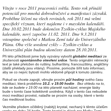
Vítejte v roce 2011 pracovníci světla. Tento rok přináší
potenciál pro mnohá dobrodružství a manifestaci zázraků.
Proběhne léčení na všech rovinách, rok 2011 má velmi
specifický význam, který najdeme i v mayském kalendáři.
Dne 10.02.2011 bude dokončen Tzolkin-cyklus Majského
kalendáře, nový započne 11.02. 2011. Dne 9.3.2011
vstoupíme společně s Matkou Zemí také do Univerzálního
Plánu. Oba výše uvedené cykly – Tzolkin-cyklus a
Univerzální plán budou ukončeny datem 28.10.2011.
Při této příležitosti jsme byly vyzvány vytvořit
globální meditaci
ze
zkušenosti
spontánního otevření srdce
. Tento originální německý
text je také přeložen do ruštiny, bulharštiny, francouzštiny, angličtiny
(další překlady jsou vítány). Prosíme, pomozte šířit tuto informaci,
aby se co nejvíc bytostí mohlo vědomě připojit k tomuto záměru.
Pokud se chcete zapojit, věnujte prosím
půl hodiny
svého času
meditaci, která proběhne
10.2. v 19.00
hodin
.
Bez ohledu na to,
kde se budete v 19.00 na této planetě nacházet
, energie lásky
bude v tomto čase kolektivně uvolněna. Když v tento čas nebudete
moci meditaci provést, nalaďte se prosím na osoby, které v tento
čas meditovat budou.
Vezměte předem očištěný (nabitý) krystal, nechaný k těmto účelům
venku po dobu 24 hodin. Tento krystal je dárek pro Matku Zemi,