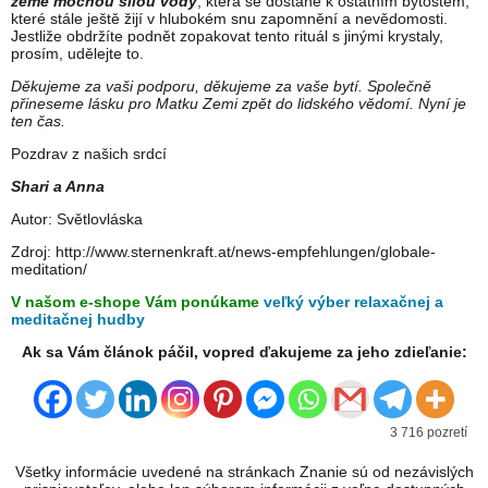
země mocnou silou vody
, která se dostane k ostatním bytostem,
které stále ještě žijí v hlubokém snu zapomnění a nevědomosti.
Jestliže obdržíte podnět zopakovat tento rituál s jinými krystaly,
prosím, udělejte to.
Děkujeme za vaši podporu, děkujeme za vaše bytí. Společně
přineseme lásku pro Matku Zemi zpět do lidského vědomí. Nyní je
ten čas.
Pozdrav z našich srdcí
Shari a Anna
Autor: Světlovláska
Zdroj: http://www.sternenkraft.at/news-empfehlungen/globale-
meditation/
V našom e-shope Vám ponúkame
veľký výber relaxačnej a
meditačnej hudby
Ak sa Vám článok páčil, vopred ďakujeme za jeho zdieľanie:
3 716 pozretí
Všetky informácie uvedené na stránkach Znanie sú od nezávislých