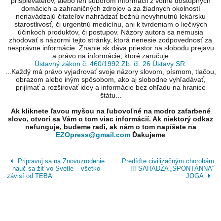
prispievateľov, alebo len súborom informácii z voľne dostupných
domácich a zahraničných zdrojov a za žiadnych okolností
nenavádzajú čitateľov nahrádzať bežnú nevyhnutnú lekársku
starostlivosť, či urgentnú medicínu, ani k tvrdeniam o liečivých
účinkoch produktov, či postupov. Názory autora sa nemusia
zhodovať s názormi tejto stránky, ktorá nenesie zodpovednosť za
nesprávne informácie. Znanie.sk dáva priestor na slobodu prejavu
a právo na informácie, ktoré zaručuje
Ústavný zákon č. 460/1992 Zb. čl. 26 Ústavy SR
.
...Každý má právo vyjadrovať svoje názory slovom, písmom, tlačou,
obrazom alebo iným spôsobom, ako aj slobodne vyhľadávať,
prijímať a rozširovať idey a informácie bez ohľadu na hranice
štátu...
Ak kliknete ľavou myšou na ľubovoľné na modro zafarbené
slovo, otvorí sa Vám o tom viac informácií. Ak niektorý odkaz
nefunguje, budeme radi, ak nám o tom napíšete na
EZOpress@gmail.com
Ďakujeme
Pripravuj sa na Znovuzrodenie
Predíďte civilizačným chorobám
– nauč sa žiť vo Svetle – všetko
!!! SAHADŽA „SPONTÁNNA“
závisí od TEBA
JOGA