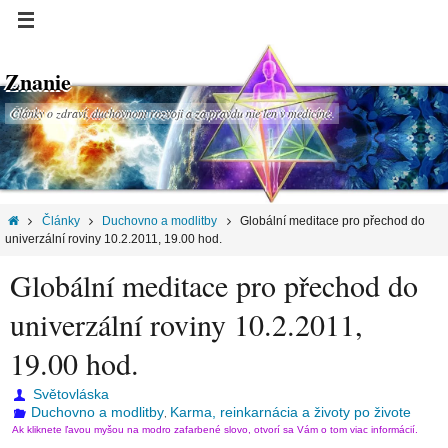
Znanie
Články o zdraví, duchovnom rozvoji a za pravdu nie len v medicíne.
Články
Duchovno a modlitby
Globální meditace pro přechod do
univerzální roviny 10.2.2011, 19.00 hod.
Globální meditace pro přechod do
univerzální roviny 10.2.2011,
19.00 hod.
Světovláska
Duchovno a modlitby
Karma, reinkarnácia a životy po živote
,
Ak kliknete ľavou myšou na modro zafarbené slovo, otvorí sa Vám o tom viac informácií.