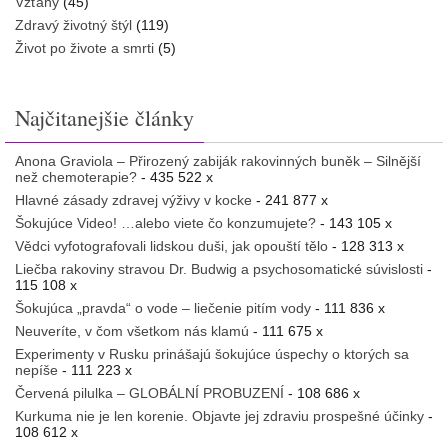
Vzťahy
(45)
Zdravý životný štýl
(119)
Život po živote a smrti
(5)
Najčitanejšie články
Anona Graviola – Přirozený zabiják rakovinných buněk – Silnější
než chemoterapie?
- 435 522 x
Hlavné zásady zdravej výživy v kocke
- 241 877 x
Šokujúce Video! …alebo viete čo konzumujete?
- 143 105 x
Vědci vyfotografovali lidskou duši, jak opouští tělo
- 128 313 x
Liečba rakoviny stravou Dr. Budwig a psychosomatické súvislosti
-
115 108 x
Šokujúca „pravda“ o vode – liečenie pitím vody
- 111 836 x
Neuveríte, v čom všetkom nás klamú
- 111 675 x
Experimenty v Rusku prinášajú šokujúce úspechy o ktorých sa
nepíše
- 111 223 x
Červená pilulka – GLOBÁLNÍ PROBUZENÍ
- 108 686 x
Kurkuma nie je len korenie. Objavte jej zdraviu prospešné účinky
-
108 612 x