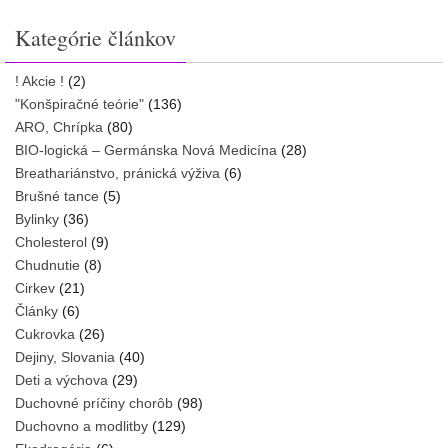
Kategórie článkov
! Akcie !
(2)
"Konšpiračné teórie"
(136)
ARO, Chrípka
(80)
BIO-logická – Germánska Nová Medicína
(28)
Breathariánstvo, pránická výživa
(6)
Brušné tance
(5)
Bylinky
(36)
Cholesterol
(9)
Chudnutie
(8)
Cirkev
(21)
Články
(6)
Cukrovka
(26)
Dejiny, Slovania
(40)
Deti a výchova
(29)
Duchovné príčiny chorôb
(98)
Duchovno a modlitby
(129)