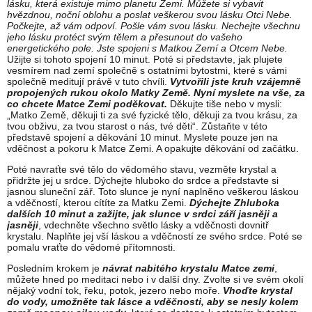
lásku, která existuje mimo planetu Zemi. Můžete si vybavit
hvězdnou, noční oblohu a poslat veškerou svou lásku Otci Nebe.
Počkejte, až vám odpoví. Pošle vám svou lásku. Nechejte všechnu
jeho lásku protéct svým tělem a přesunout do vašeho
energetického pole. Jste spojeni s Matkou Zemí a Otcem Nebe.
Užijte si tohoto spojení 10 minut. Poté si představte, jak plujete
vesmírem nad zemí společně s ostatními bytostmi, které s vámi
společně meditují právě v tuto chvíli.
Vytvořili jste kruh vzájemně
propojených rukou okolo Matky Země.
Nyní myslete na vše, za
co chcete Matce Zemi poděkovat.
Děkujte tiše nebo v mysli:
„Matko Země, děkuji ti za své fyzické tělo, děkuji za tvou krásu, za
tvou obživu, za tvou starost o nás, tvé děti“. Zůstaňte v této
představě spojení a děkování 10 minut. Myslete pouze jen na
vděčnost a pokoru k Matce Zemi. A opakujte děkování od začátku.
Poté navraťte své tělo do vědomého stavu, vezměte krystal a
přidržte jej u srdce. Dýchejte hluboko do srdce a představte si
jasnou sluneční zář. Toto slunce je nyní naplněno veškerou láskou
a vděčností, kterou cítíte za Matku Zemi.
Dýchejte Zhluboka
dalších 10 minut a zažijte, jak slunce v srdci září jasněji a
jasněji
, vdechněte všechno světlo lásky a vděčnosti dovnitř
krystalu. Naplňte jej vší láskou a vděčností ze svého srdce. Poté se
pomalu vraťte do vědomé přítomnosti.
Posledním krokem je
návrat nabitého krystalu Matce zemi
,
můžete hned po meditaci nebo i v další dny. Zvolte si ve svém okolí
nějaký vodní tok, řeku, potok, jezero nebo moře.
Vhoďte krystal
do vody, umožněte tak lásce a vděčnosti, aby se nesly kolem