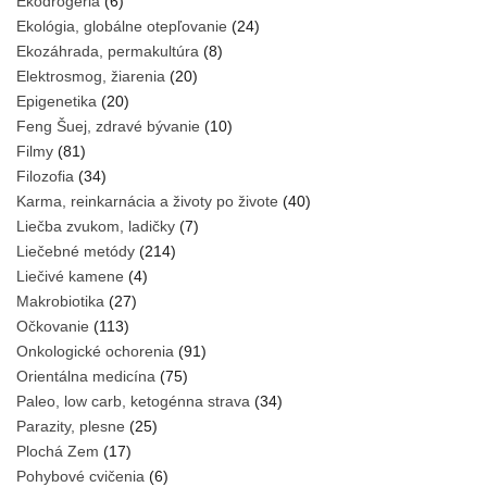
Ekodrogéria
(6)
Ekológia, globálne otepľovanie
(24)
Ekozáhrada, permakultúra
(8)
Elektrosmog, žiarenia
(20)
Epigenetika
(20)
Feng Šuej, zdravé bývanie
(10)
Filmy
(81)
Filozofia
(34)
Karma, reinkarnácia a životy po živote
(40)
Liečba zvukom, ladičky
(7)
Liečebné metódy
(214)
Liečivé kamene
(4)
Makrobiotika
(27)
Očkovanie
(113)
Onkologické ochorenia
(91)
Orientálna medicína
(75)
Paleo, low carb, ketogénna strava
(34)
Parazity, plesne
(25)
Plochá Zem
(17)
Pohybové cvičenia
(6)