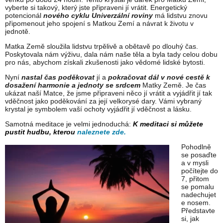
vyberte si takový, který jste připraveni jí vrátit. Energetický
potencionál
nového cyklu Univerzální roviny
má lidstvu znovu
připomenout jeho spojení s Matkou Zemí a návrat k životu v
jednotě.
Matka Země sloužila lidstvu trpělivě a obětavě po dlouhý čas.
Poskytovala nám výživu, dala nám naše těla a byla tady celou dobu
pro nás, abychom získali zkušenosti jako vědomé lidské bytosti.
Nyní
nastal čas poděkovat
jí a
pokračovat dál v nové cestě k
dosažení harmonie a jednoty se srdcem
Matky Země. Je čas
ukázat naší Matce, že jsme připraveni něco jí vrátit a vyjádřit jí tak
vděčnost jako poděkování za její velkorysé dary. Vámi vybraný
krystal je symbolem vaší ochoty vyjádřit jí vděčnost a lásku.
Samotná meditace je velmi jednoduchá:
K meditaci si můžete
pustit hudbu, kterou
naleznete zde.
Pohodlně
se posaďte
a v mysli
počítejte do
7, přitom
se pomalu
nadechujet
e nosem.
Představte
si, jak