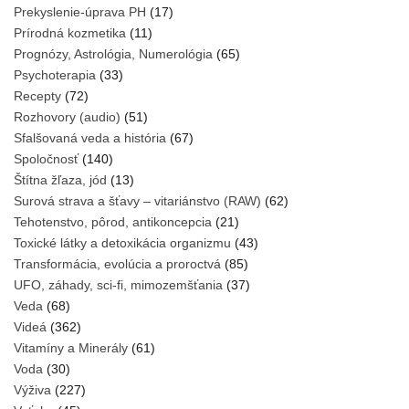
Prekyslenie-úprava PH
(17)
Prírodná kozmetika
(11)
Prognózy, Astrológia, Numerológia
(65)
Psychoterapia
(33)
Recepty
(72)
Rozhovory (audio)
(51)
Sfalšovaná veda a história
(67)
Spoločnosť
(140)
Štítna žľaza, jód
(13)
Surová strava a šťavy – vitariánstvo (RAW)
(62)
Tehotenstvo, pôrod, antikoncepcia
(21)
Toxické látky a detoxikácia organizmu
(43)
Transformácia, evolúcia a proroctvá
(85)
UFO, záhady, sci-fi, mimozemšťania
(37)
Veda
(68)
Videá
(362)
Vitamíny a Minerály
(61)
Voda
(30)
Výživa
(227)