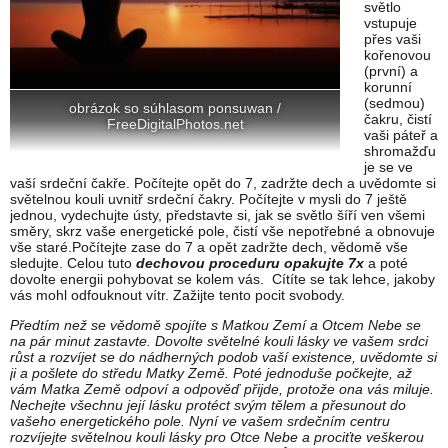
světlo
vstupuje
přes vaši
kořenovou
(první) a
korunní
(sedmou)
obrázok so súhlasom ponsuwan /
čakru, čistí
FreeDigitalPhotos.net
vaši páteř a
shromažďu
je se ve
vaší srdeční čakře. Počítejte opět do 7, zadržte dech a uvědomte si
světelnou kouli uvnitř srdeční čakry. Počítejte v mysli do 7 ještě
jednou, vydechujte ústy, představte si, jak se světlo šíří ven všemi
směry, skrz vaše energetické pole, čistí vše nepotřebné a obnovuje
vše staré.Počítejte zase do 7 a opět zadržte dech, vědomě vše
sledujte. Celou tuto
dechovou proceduru opakujte 7x
a poté
dovolte energii pohybovat se kolem vás. Cítíte se tak lehce, jakoby
vás mohl odfouknout vítr. Zažijte tento pocit svobody.
Předtím než se vědomě spojíte s Matkou Zemí a Otcem Nebe se
na pár minut zastavte. Dovolte světelné kouli lásky ve vašem srdci
růst a rozvíjet se do nádherných podob vaší existence, uvědomte si
ji a pošlete do středu Matky Země. Poté jednoduše počkejte, až
vám Matka Země odpoví a odpověď přijde, protože ona vás miluje.
Nechejte všechnu její lásku protéct svým tělem a přesunout do
vašeho energetického pole. Nyní ve vašem srdečním centru
rozvíjejte světelnou kouli lásky pro Otce Nebe a prociťte veškerou