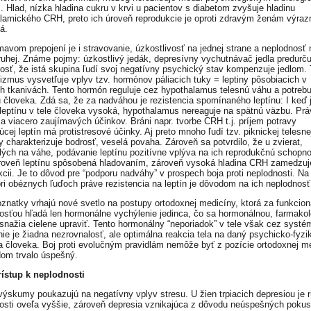
. Hlad, nízka hladina cukru v krvi u pacientov s diabetom zvyšuje hladinu
lamického CRH, preto ich úroveň reprodukcie je oproti zdravým ženám výraz
á.
mavom prepojení je i stravovanie, úzkostlivosť na jednej strane a neplodnosť 
ruhej. Známe pojmy: úzkostlivý jedák, depresívny vychutnávač jedla predurču
osť, že istá skupina ľudí svoj negatívny psychický stav kompenzuje jedlom. 
zmus vysvetľuje vplyv tzv. hormónov páliacich tuky = leptiny pôsobiacich v
h tkanivách. Tento hormón reguluje cez hypothalamus telesnú váhu a potrebu
u človeka. Zdá sa, že za nadváhou je rezistencia spomínaného leptínu: I keď 
 leptínu v tele človeka vysoká, hypothalamus nereaguje na spätnú väzbu. Prá
ma viacero zaujímavých účinkov. Bráni napr. tvorbe CRH t.j. príjem potravy
cej leptín má protistresové účinky. Aj preto mnoho ľudí tzv. piknickej telesne
y charakterizuje bodrosť, veselá povaha. Zároveň sa potvrdilo, že u zvierat,
lých na váhe, podávanie leptínu pozitívne vplýva na ich reprodukčnú schopnos
roveň leptínu spôsobená hladovaním, zároveň vysoká hladina CRH zamedzuj
kcii. Je to dôvod pre “podporu nadváhy” v prospech boja proti neplodnosti. Na
pri obéznych ľuďoch práve rezistencia na leptín je dôvodom na ich neplodnosť
znatky vrhajú nové svetlo na postupy ortodoxnej medicíny, ktorá za funkcion
osťou hľadá len hormonálne vychýlenie jedinca, čo sa hormonálnou, farmako
 snažia cielene upraviť. Tento hormonálny “neporiadok” v tele však cez syst
nie je žiadna nezrovnalosť, ale optimálna reakcia tela na daný psychicko-fyzi
la človeka. Boj proti evolučným pravidlám nemôže byť z pozície ortodoxnej m
om trvalo úspešný.
ístup k neplodnosti
ýskumy poukazujú na negatívny vplyv stresu. U žien trpiacich depresiou je r
osti oveľa vyššie, zároveň depresia vznikajúca z dôvodu neúspešných poku