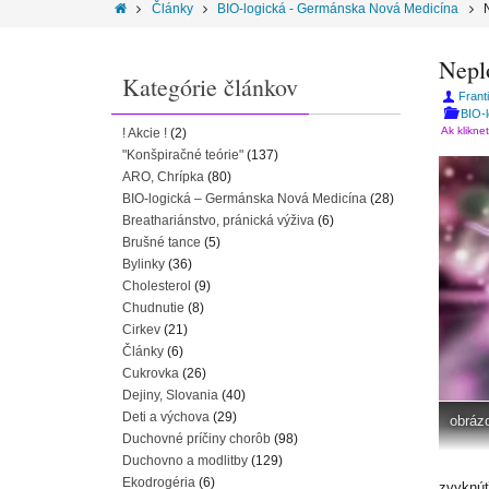
Články
BIO-logická - Germánska Nová Medicína
Nepl
Kategórie článkov
Frant
BIO-
Ak klikne
! Akcie !
(2)
"Konšpiračné teórie"
(137)
ARO, Chrípka
(80)
BIO-logická – Germánska Nová Medicína
(28)
Breathariánstvo, pránická výživa
(6)
Brušné tance
(5)
Bylinky
(36)
Cholesterol
(9)
Chudnutie
(8)
Cirkev
(21)
Články
(6)
Cukrovka
(26)
Dejiny, Slovania
(40)
Deti a výchova
(29)
obráz
Duchovné príčiny chorôb
(98)
Duchovno a modlitby
(129)
Ekodrogéria
(6)
zvyknúť