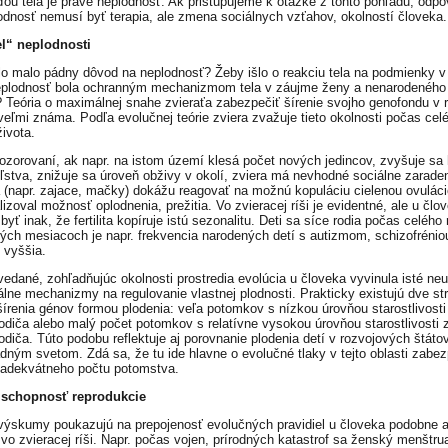
ou tela je práve neplodnosť. Ak pristupujeme k otázke z tohto pohľadu, odp
odnosť nemusí byť terapia, ale zmena sociálnych vzťahov, okolností človeka.
l“ neplodnosti
lo malo pádny dôvod na neplodnosť? Žeby išlo o reakciu tela na podmienky v
plodnosť bola ochranným mechanizmom tela v záujme ženy a nenarodeného
? Teória o maximálnej snahe zvieraťa zabezpečiť šírenie svojho genofondu v 
 veľmi známa. Podľa evolučnej teórie zviera zvažuje tieto okolnosti počas cel
života.
ozorovaní, ak napr. na istom území klesá počet nových jedincov, zvyšuje sa 
ľstva, znižuje sa úroveň obživy v okolí, zviera má nevhodné sociálne zaraden
á (napr. zajace, mačky) dokážu reagovať na možnú kopuláciu cielenou ovuláci
zoval možnosť oplodnenia, prežitia. Vo zvieracej ríši je evidentné, ale u člo
yť inak, že fertilita kopíruje istú sezonalitu. Deti sa síce rodia počas celého 
stých mesiacoch je napr. frekvencia narodených detí s autizmom, schizofrénio
 vyššia.
vedané, zohľadňujúc okolnosti prostredia evolúcia u človeka vyvinula isté neu
lne mechanizmy na regulovanie vlastnej plodnosti. Prakticky existujú dve str
 šírenia génov formou plodenia: veľa potomkov s nízkou úrovňou starostlivosti
rodiča alebo malý počet potomkov s relatívne vysokou úrovňou starostlivosti 
odiča. Túto podobu reflektuje aj porovnanie plodenia detí v rozvojových štátov
dným svetom. Zdá sa, že tu ide hlavne o evolučné tlaky v tejto oblasti zabez
e adekvátneho počtu potomstva.
a schopnosť reprodukcie
ýskumy poukazujú na prepojenosť evolučných pravidiel u človeka podobne 
 vo zvieracej ríši. Napr. počas vojen, prírodných katastrof sa ženský menštr