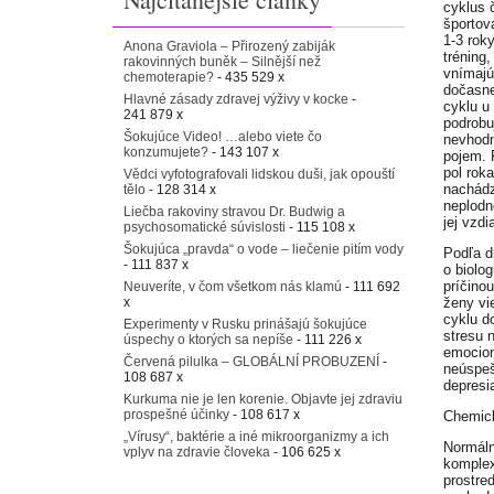
cyklus 
športov
1-3 rok
Anona Graviola – Přirozený zabiják
tréning
rakovinných buněk – Silnější než
vnímajú
chemoterapie?
- 435 529 x
dočasne
Hlavné zásady zdravej výživy v kocke
-
cyklu u 
241 879 x
podrobu
Šokujúce Video! …alebo viete čo
nevhodn
konzumujete?
- 143 107 x
pojem. 
pol rok
Vědci vyfotografovali lidskou duši, jak opouští
nachádz
tělo
- 128 314 x
neplodn
Liečba rakoviny stravou Dr. Budwig a
jej vzdi
psychosomatické súvislosti
- 115 108 x
Šokujúca „pravda“ o vode – liečenie pitím vody
Podľa d
- 111 837 x
o biolo
príčino
Neuveríte, v čom všetkom nás klamú
- 111 692
x
ženy vi
cyklu d
Experimenty v Rusku prinášajú šokujúce
stresu 
úspechy o ktorých sa nepíše
- 111 226 x
emocion
Červená pilulka – GLOBÁLNÍ PROBUZENÍ
-
neúspeš
108 687 x
depresi
Kurkuma nie je len korenie. Objavte jej zdraviu
prospešné účinky
- 108 617 x
Chemick
„Vírusy“, baktérie a iné mikroorganizmy a ich
Normáln
vplyv na zdravie človeka
- 106 625 x
komplex
prostre