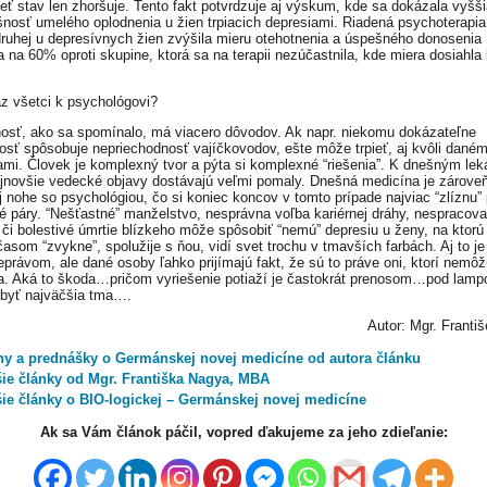
ieť stav len zhoršuje. Tento fakt potvrdzuje aj výskum, kde sa dokázala vyšš
nosť umelého oplodnenia u žien trpiacich depresiami. Riadená psychoterapia
druhej u depresívnych žien zvýšila mieru otehotnenia a úspešného donosenia
 na 60% oproti skupine, ktorá sa na terapii nezúčastnila, kde miera dosiahla 
az všetci k psychológovi?
osť, ako sa spomínalo, má viacero dôvodov. Ak napr. niekomu dokázateľne
osť spôsobuje nepriechodnosť vajíčkovodov, ešte môže trpieť, aj kvôli daném
ami. Človek je komplexný tvor a pýta si komplexné “riešenia”. K dnešným le
jnovšie vedecké objavy dostávajú veľmi pomaly. Dnešná medicína je zárove
j nohe so psychológiou, čo si koniec koncov v tomto prípade najviac “zlíznu”
é páry. “Nešťastné” manželstvo, nesprávna voľba kariérnej dráhy, nespracov
 či bolestivé úmrtie blízkeho môže spôsobiť “nemú” depresiu u ženy, na ktorú 
časom “zvykne”, spolužije s ňou, vidí svet trochu v tmavších farbách. Aj to j
eprávom, ale dané osoby ľahko prijímajú fakt, že sú to práve oni, ktorí nemô
ťa. Aká to škoda…pričom vyriešenie potiaží je častokrát prenosom…pod lamp
byť najväčšia tma….
Autor: Mgr. Franti
hy a prednášky o Germánskej novej medicíne od autora článku
šie články od Mgr. Františka Nagya, MBA
šie články o BIO-logickej – Germánskej novej medicíne
Ak sa Vám článok páčil, vopred ďakujeme za jeho zdieľanie: