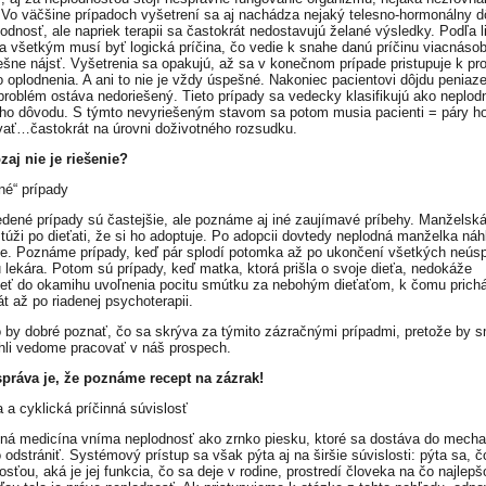
 Vo väčšine prípadoch vyšetrení sa aj nachádza nejaký telesno-hormonálny 
lodnosť, ale napriek terapii sa častokrát nedostavujú želané výsledky. Podľa l
za všetkým musí byť logická príčina, čo vedie k snahe danú príčinu viacnáso
šne nájsť. Vyšetrenia sa opakujú, až sa v konečnom prípade pristupuje k pr
 oplodnenia. A ani to nie je vždy úspešné. Nakoniec pacientovi dôjdu peniaze
 problém ostáva nedoriešený. Tieto prípady sa vedecky klasifikujú ako neplod
ho dôvodu. S týmto nevyriešeným stavom sa potom musia pacienti = páry h
ať…častokrát na úrovni doživotného rozsudku.
zaj nie je riešenie?
né“ prípady
dené prípady sú častejšie, ale poznáme aj iné zaujímavé príbehy. Manželská
 túži po dieťati, že si ho adoptuje. Po adopcii dovtedy neplodná manželka náh
ie. Poznáme prípady, keď pár splodí potomka až po ukončení všetkých neú
 u lekára. Potom sú prípady, keď matka, ktorá prišla o svoje dieťa, nedokáže
ieť do okamihu uvoľnenia pocitu smútku za nebohým dieťaťom, k čomu prich
t až po riadenej psychoterapii.
o by dobré poznať, čo sa skrýva za týmito zázračnými prípadmi, pretože by 
li vedome pracovať v náš prospech.
práva je, že poznáme recept na zázrak!
a a cyklická príčinná súvislosť
ná medicína vníma neplodnosť ako zrnko piesku, ktoré sa dostáva do mech
 odstrániť. Systémový prístup sa však pýta aj na širšie súvislosti: pýta sa, č
sťou, aká je jej funkcia, čo sa deje v rodine, prostredí človeka na čo najlepš