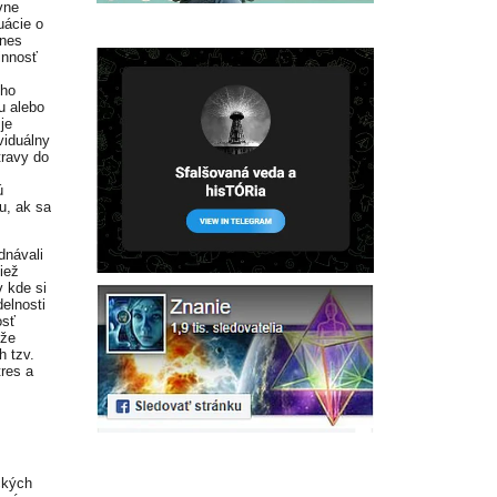
vne
uácie o
tnes
innosť
ého
u alebo
je
viduálny
travy do
ú
u, ak sa
dnávali
iež
 kde si
delnosti
osť
 že
h tzv.
res a
ckých