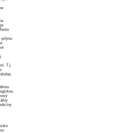
ne
na
je
Tento
 príjmu
je
ve
j
ť. T.j.
e
 druhej
.
álnou
logickou
émový
kálny
edicíny
iziko
sov