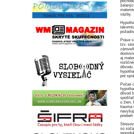
pochodo
želanýc
materni
väzby.
Hypotha
takomto
požadov
Práve s
tzv. st
zároveň
doslovn
aj mate
rozličn
dôvodu 
hypotha
pre spr
Počas c
hypotha
dôvod t
spúšťač
u žien,
trauma 
navyšuj
priebeh
Stresov
sú súča
reprodu