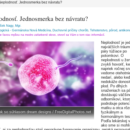
Neplodnosť. Jednosmerka bez návratu?
odnosť. Jednosmerka bez návratu?
išek Nagy, Mgr.
logická - Germánska Nová Medicína
Duchovné príčiny chorôb
Tehotenstvo, pôrod, antikon
,
,
te ľavou myšou na modro zafarbené slovo, otvorí sa Vám o tom viac informácií.
Neplodnosť je je
najväčších tráum
páry túžiace po
potomkovi. O
neplodnosti u ž
zvykli hovoriť, k
napriek ročnej s
vedome otehotnie
nedarí, alebo ke
nedokáže donosiť
plod. Po dlhých
snaženiach sa p
dostávajú väčšin
odborníkovi, ktor
podrobuje potenc
matku a otca rô
ok so súhlasom dream designs / FreeDigitalPhotos.net
fyzikálnym a
hormonálnym tes
Podľa lekárskej 
ako sme si mohli
, aj za neplodnosťou stojí nesprávne fungovanie organizmu, nejaká nezrovna