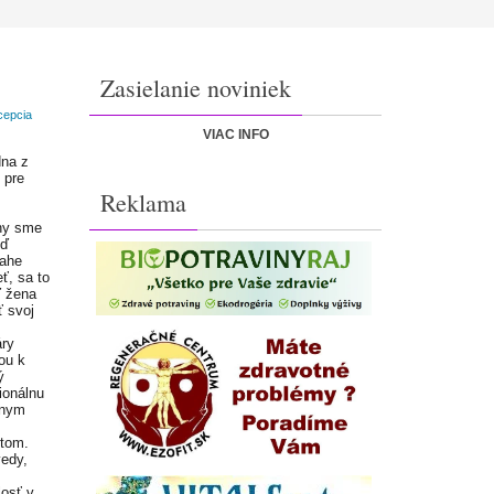
Zasielanie noviniek
cepcia
VIAC INFO
dna z
 pre
Reklama
eny sme
eď
nahe
ť, sa to
ď žena
 svoj
áry
ou k
ý
ionálnu
znym
tom.
vedy,
losť v