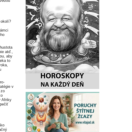
oveďou
 okolí?
rámci
ého
hustota
ie atď.,
ou, aby
veka to
roka,
u
ro-
atégie v
 zo
zo
 Afriky
pečiť
ako
uačný