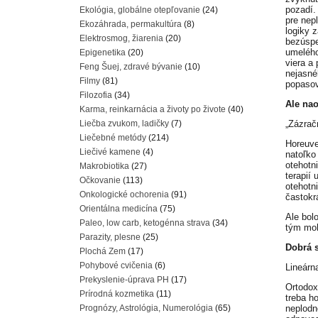
pozadí.
Ekológia, globálne otepľovanie
(24)
pre nep
Ekozáhrada, permakultúra
(8)
logiky 
Elektrosmog, žiarenia
(20)
bezúspe
umelého
Epigenetika
(20)
viera a
Feng Šuej, zdravé bývanie
(10)
nejasné
Filmy
(81)
popasov
Filozofia
(34)
Ale nao
Karma, reinkarnácia a životy po živote
(40)
Liečba zvukom, ladičky
(7)
„Zázrač
Liečebné metódy
(214)
Horeuve
Liečivé kamene
(4)
natoľko
otehotn
Makrobiotika
(27)
terapií
Očkovanie
(113)
otehotn
Onkologické ochorenia
(91)
častokrá
Orientálna medicína
(75)
Ale bol
Paleo, low carb, ketogénna strava
(34)
tým moh
Parazity, plesne
(25)
Dobrá s
Plochá Zem
(17)
Pohybové cvičenia
(6)
Lineárn
Prekyslenie-úprava PH
(17)
Ortodox
Prírodná kozmetika
(11)
treba ho
Prognózy, Astrológia, Numerológia
(65)
neplodno