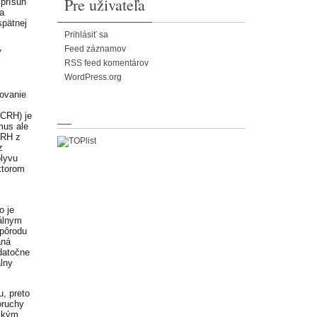
Pre uživateľa
 prísun
a
spätnej
Prihlásiť sa
Feed záznamov
V
RSS feed komentárov
WordPress.org
čovanie
,
(CRH) je
mus ale
CRH z
z
plyvu
ktorom
o je
nálnym
pôrodu
aná
datočne
lny
u, preto
oruchy
ickým