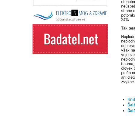
otehotn
neúspeš
strane 
potomka
24%.
Tak ter
Neplodn
neplodn
depresi
však na
vojnove
neplodn
trauma,
človek 
prečo n
ani die
zvykne 
Kni
Ďal
Ďal