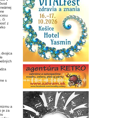
dôvod
ineárnej
bne
ocesu
, či
nosť z
orko
 dvojica
le
spešných
ádza
sme s
anizmu a
o je za
ou