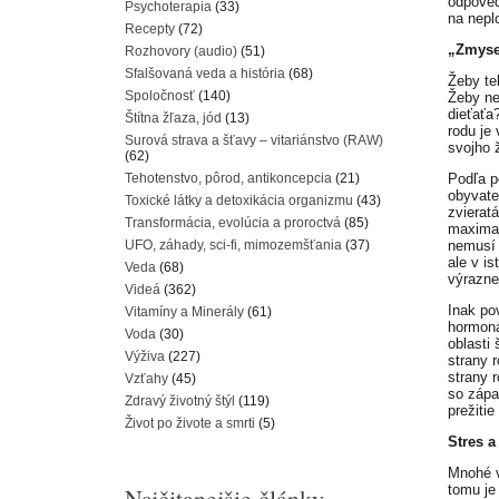
odpoveď
Psychoterapia
(33)
na nepl
Recepty
(72)
„Zmyse
Rozhovory (audio)
(51)
Sfalšovaná veda a história
(68)
Žeby te
Spoločnosť
(140)
Žeby ne
dieťaťa
Štítna žľaza, jód
(13)
rodu je
Surová strava a šťavy – vitariánstvo (RAW)
svojho 
(62)
Tehotenstvo, pôrod, antikoncepcia
(21)
Podľa p
obyvate
Toxické látky a detoxikácia organizmu
(43)
zvierat
Transformácia, evolúcia a proroctvá
(85)
maximali
UFO, záhady, sci-fi, mimozemšťania
(37)
nemusí b
ale v i
Veda
(68)
výrazne
Videá
(362)
Inak po
Vitamíny a Minerály
(61)
hormoná
Voda
(30)
oblasti
Výživa
(227)
strany 
strany r
Vzťahy
(45)
so zápa
Zdravý životný štýl
(119)
prežiti
Život po živote a smrti
(5)
Stres 
Mnohé v
tomu je
Najčitanejšie články