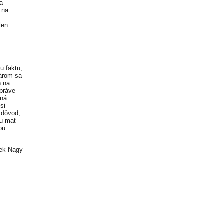
ia
 na
len
u faktu,
károm sa
ň na
 práve
aná
si
e dôvod,
žu mať
ou
šek Nagy