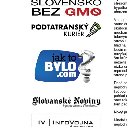
stresom
hypotha
ohrozen
V zaují
stane d
skutočn
mechani
tukovýc
stravy 
hladina
leptín 
navyšujú
štruktúr
nezávis
nízka ú
reprodu
strane 
Dané po
neplodn
liečbou
pohľad 
stav te
tým pád
Nový pr
Mnohé v
neplodn