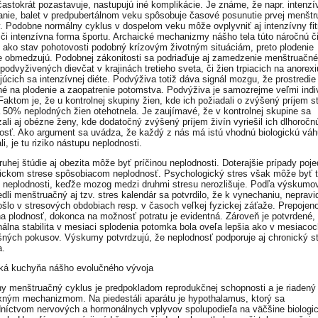
častokrát pozastavuje, nastupujú iné komplikácie. Je známe, že napr. intenzí
anie, balet v predpubertálnom veku spôsobuje časové posunutie prvej menštr
y. Podobne normálny cyklus v dospelom veku môže ovplyvniť aj intenzívny fi
, či intenzívna forma športu. Archaické mechanizmy nášho tela túto náročnú č
 ako stav pohotovosti podobný krízovým životným situáciám, preto plodenie
 obmedzujú. Podobnej zákonitosti sa podriaďuje aj zamedzenie menštruačn
podvyživených dievčat v krajinách tretieho sveta, či žien trpiacich na anorexi
júcich sa intenzívnej diéte. Podvýživa totiž dáva signál mozgu, že prostredie 
é na plodenie a zaopatrenie potomstva. Podvýživa je samozrejme veľmi indi
Faktom je, že u kontrolnej skupiny žien, kde ich požiadali o zvýšený príjem s
a 50% neplodných žien otehotnela. Je zaujímavé, že v kontrolnej skupine sa
ali aj obézne ženy, kde dodatočný zvýšený príjem živín vyriešil ich dlhoročn
osť. Ako argument sa uvádza, že každý z nás má istú vhodnú biologickú váh
ali, je tu riziko nástupu neplodnosti.
ruhej štúdie aj obezita môže byť príčinou neplodnosti. Doterajšie prípady poje
gickom strese spôsobiacom neplodnosť. Psychologický stres však môže byť t
u neplodnosti, keďže mozog medzi druhmi stresu nerozlišuje. Podľa výskumov
edli menštruačný aj tzv. stres kalendár sa potvrdilo, že k vynechaniu, nepravi
ošlo v stresových obdobiach resp. v časoch veľkej fyzickej záťaže. Prepojen
na plodnosť, dokonca na možnosť potratu je evidentná. Zároveň je potvrdené,
álna stabilita v mesiaci splodenia potomka bola oveľa lepšia ako v mesiacoc
ných pokusov. Výskumy potvrdzujú, že neplodnosť podporuje aj chronický st
a.
á kuchyňa nášho evolučného vývoja
y menštruačný cyklus je predpokladom reprodukčnej schopnosti a je riadený
ným mechanizmom. Na piedestáli aparátu je hypothalamus, ktorý sa
dníctvom nervových a hormonálnych vplyvov spolupodieľa na väčšine biologi