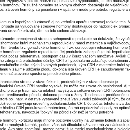
ch. Hypofýza v pozícii nádrže na požiadavku hypothalamu, či tela manažuje
h hormónov. Príslušné hormóny sa krvným obehom dostávajú do vaječníkov 
ce, zároveň hormóny sú posielané i v spätnom móde pre potrebu regulácie a 
lamus a hypofýza sú zároveň aj na vrcholku aparátu stresovej reakcie tela. 
 prípade sa vylučované stresové hormóny dostávajúce do nadobličiek tvoriac
anú úroveň kortizolu, čím sa telo cielene aktivizuje.
kúmaním prepojenosti stresu a schopnosti reprodukcie sa dokázalo, že vylu
reshormonov bráni mechanizmu reprodukcie v rámci maternice a vajíčkovodov
 tlmí tvorbu tzv. gonadického hormónu. Tzv. corticotropin releasing hormone 
e hormónom regulácie reprodukcie. Jej produkciu zabezpečuje tak hypothala
rnica počas tehotenstva, postupom času v čoraz väčšom množstve. Avšak 
ého zdroja má protichodné účinky. CRH z hypothalamu zabraňuje otehotneniu 
evolučného rizika zlých životných podmienok, kým CRH z maternice bráni v
lamu v záujme udržania plodu, dokonca istá úroveň CRH je zabudovaným fa
ávne načasovanie spustenia prirodzeného pôrodu.
hronického stresu, v stave úzkosti, predovšetkým v stave depresie je
lamická úroveň CRH natoľko vysoká, že môže rezultovať do neplodnosti. Aj t
oho, prečo je traumatická udalosť navyšujúca celkovú úroveň CRH potencio
om predčasného pôrodu, dokonca potratu u ženy. Tendencia k predčasnému 
 ktoré boli napr. v detstve vystavené zneužívaniu vedci zdôvodňujú tým, že d
doživotne navyšuje úroveň hypothalamického CRH, čo počas tehotenstva do
e hladinu CRH produkovanú maternicou, čo má nepriaznivé dopady na optimá
 tehotenstva, navodzuje “pokyn” na pôrod skôr než je tomu potrebné.
é hormóny kortizolu majú mnohé pozitívne účinky na utlmenie bolesti a zápal
sťou mnohých farmák, pričom však ich dlhodobé užívanie má za následok p
kcie. Ako sme spomínali, mozog nerozlišuje medzi psychologickým a biolog