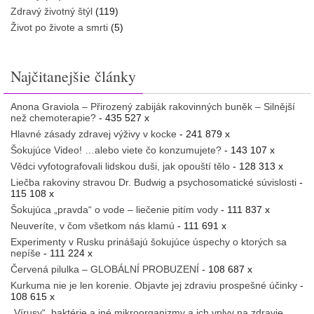
Zdravý životný štýl
(119)
Život po živote a smrti
(5)
Najčitanejšie články
Anona Graviola – Přirozený zabiják rakovinných buněk – Silnější
než chemoterapie?
- 435 527 x
Hlavné zásady zdravej výživy v kocke
- 241 879 x
Šokujúce Video! …alebo viete čo konzumujete?
- 143 107 x
Vědci vyfotografovali lidskou duši, jak opouští tělo
- 128 313 x
Liečba rakoviny stravou Dr. Budwig a psychosomatické súvislosti
-
115 108 x
Šokujúca „pravda“ o vode – liečenie pitím vody
- 111 837 x
Neuveríte, v čom všetkom nás klamú
- 111 691 x
Experimenty v Rusku prinášajú šokujúce úspechy o ktorých sa
nepíše
- 111 224 x
Červená pilulka – GLOBÁLNÍ PROBUZENÍ
- 108 687 x
Kurkuma nie je len korenie. Objavte jej zdraviu prospešné účinky
-
108 615 x
„Vírusy“, baktérie a iné mikroorganizmy a ich vplyv na zdravie