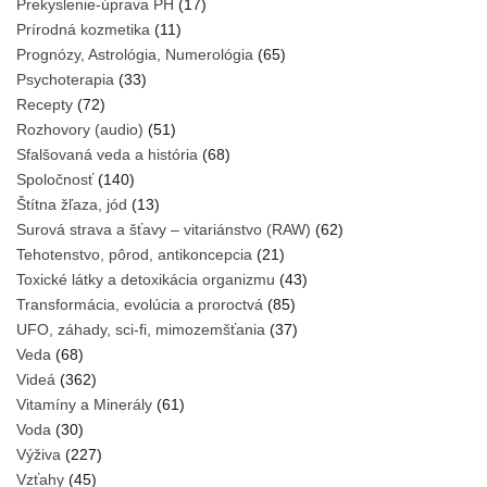
Prekyslenie-úprava PH
(17)
Prírodná kozmetika
(11)
Prognózy, Astrológia, Numerológia
(65)
Psychoterapia
(33)
Recepty
(72)
Rozhovory (audio)
(51)
Sfalšovaná veda a história
(68)
Spoločnosť
(140)
Štítna žľaza, jód
(13)
Surová strava a šťavy – vitariánstvo (RAW)
(62)
Tehotenstvo, pôrod, antikoncepcia
(21)
Toxické látky a detoxikácia organizmu
(43)
Transformácia, evolúcia a proroctvá
(85)
UFO, záhady, sci-fi, mimozemšťania
(37)
Veda
(68)
Videá
(362)
Vitamíny a Minerály
(61)
Voda
(30)
Výživa
(227)
Vzťahy
(45)