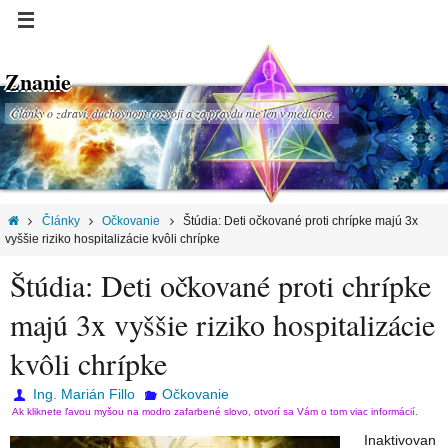
Znanie
Články o zdraví, duchovnom rozvoji a za pravdu nie len v medicíne.
Články
Očkovanie
Štúdia: Deti očkované proti chrípke majú 3x
vyššie riziko hospitalizácie kvôli chrípke
Štúdia: Deti očkované proti chrípke
majú 3x vyššie riziko hospitalizácie
kvôli chrípke
Ing. Marián Fillo
Očkovanie
Ak kliknete ľavou myšou na modro zafarbené slovo, otvorí sa Vám o tom viac informácií.
Inaktivovan