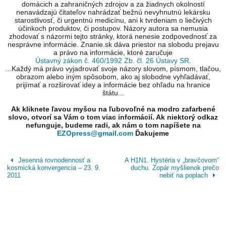
domácich a zahraničných zdrojov a za žiadnych okolností
nenavádzajú čitateľov nahrádzať bežnú nevyhnutnú lekársku
starostlivosť, či urgentnú medicínu, ani k tvrdeniam o liečivých
účinkoch produktov, či postupov. Názory autora sa nemusia
zhodovať s názormi tejto stránky, ktorá nenesie zodpovednosť za
nesprávne informácie. Znanie.sk dáva priestor na slobodu prejavu
a právo na informácie, ktoré zaručuje
Ústavný zákon č. 460/1992 Zb. čl. 26 Ústavy SR
.
...Každý má právo vyjadrovať svoje názory slovom, písmom, tlačou,
obrazom alebo iným spôsobom, ako aj slobodne vyhľadávať,
prijímať a rozširovať idey a informácie bez ohľadu na hranice
štátu...
Ak kliknete ľavou myšou na ľubovoľné na modro zafarbené
slovo, otvorí sa Vám o tom viac informácií. Ak niektorý odkaz
nefunguje, budeme radi, ak nám o tom napíšete na
EZOpress@gmail.com
Ďakujeme
Jesenná rovnodennosť a
A H1N1. Hystéria v „bravčovom“
kosmická konvergencia – 23. 9.
duchu. Zopár myšlienok prečo
2011
nebiť na poplach