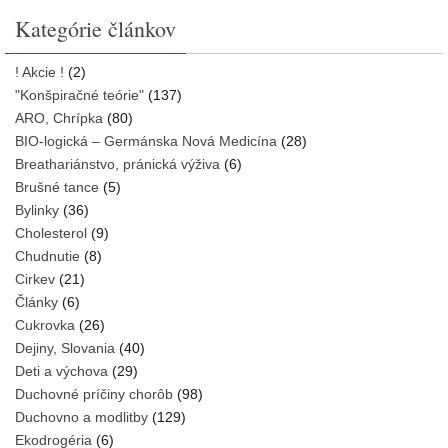
Kategórie článkov
! Akcie !
(2)
"Konšpiračné teórie"
(137)
ARO, Chrípka
(80)
BIO-logická – Germánska Nová Medicína
(28)
Breathariánstvo, pránická výživa
(6)
Brušné tance
(5)
Bylinky
(36)
Cholesterol
(9)
Chudnutie
(8)
Cirkev
(21)
Články
(6)
Cukrovka
(26)
Dejiny, Slovania
(40)
Deti a výchova
(29)
Duchovné príčiny chorôb
(98)
Duchovno a modlitby
(129)
Ekodrogéria
(6)