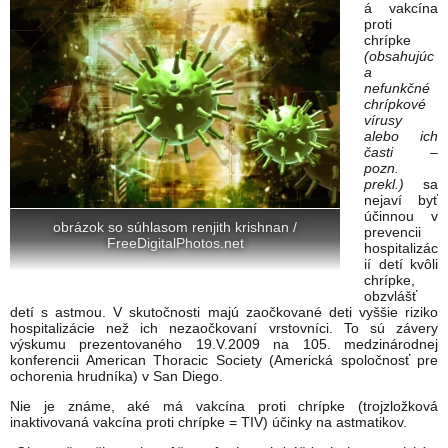
á vakcína
proti
chrípke
(obsahujúc
a
nefunkčné
chrípkové
vírusy
alebo ich
časti –
pozn.
prekl.)
sa
nejaví byť
účinnou v
obrázok so súhlasom renjith krishnan /
prevencii
FreeDigitalPhotos.net
hospitalizác
ií detí kvôli
chrípke,
obzvlášť
detí s astmou. V skutočnosti majú zaočkované deti vyššie riziko
hospitalizácie než ich nezaočkovaní vrstovníci. To sú závery
výskumu prezentovaného 19.V.2009 na 105. medzinárodnej
konferencii American Thoracic Society (Americká spoločnosť pre
ochorenia hrudníka) v San Diego.
Nie je známe, aké má vakcína proti chrípke (trojzložková
inaktivovaná vakcína proti chrípke = TIV) účinky na astmatikov.