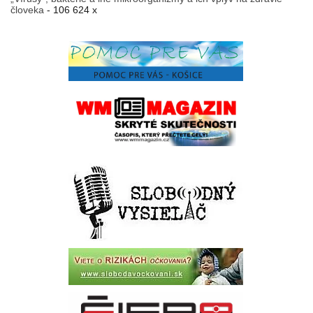
človeka
- 106 624 x