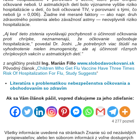
očkované neboli. U astmatických detí bolo významne vyššie riziko
hospitalizácie u detí, čo boli očkované TIV, v porovnaní s tými, čo
neboli (
p
= 0,006). Žiadne iné merané faktory — ako napr. druh
zdravotného poistenia alebo závažnosť astmy — neovplyvnili riziko
hospitalizácie.
„Aj keď tieto zistenia vyvolávajú pochybnosti o účinnosti očkovania
proti chrípke, neznamenajú, že očkovanie spôsobuje
hospitalizácie,“
povedal Dr. Joshi.
„Je potrebných viac štúdií na
vyhodnotenie nielen imunogenicity, ale aj účinnosti rôznych
chrípkových vakcín u astmatických detí.“
z angličtiny preložil
Ing. Marián Fillo
www.slobodavockovani.sk
Pôvodný článok „
Children Who Get Flu Vaccine Have Three Times
Risk Of Hospitalization For Flu, Study Suggests
“
Literatúra s problematikou nebezpečenstva očkovania a
obchodovaním so zdravím
Ak sa Vám článok páčil, vopred ďakujeme za jeho zdieľanie:
4 277 pozretí
Všetky informácie uvedené na stránkach Znanie sú od nezávislých
prispievateľov, alebo len súborom informácii z voľne dostupných