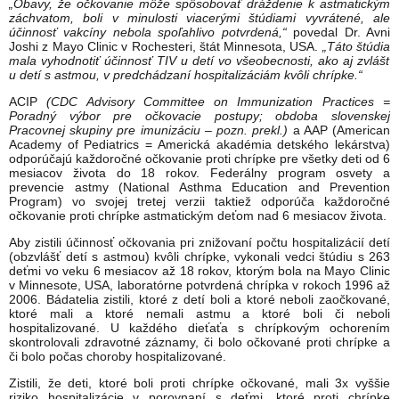
„Obavy, že očkovanie môže spôsobovať dráždenie k astmatickým
záchvatom, boli v minulosti viacerými štúdiami vyvrátené, ale
účinnosť vakcíny nebola spoľahlivo potvrdená,“
povedal Dr. Avni
Joshi z Mayo Clinic v Rochesteri, štát Minnesota, USA.
„Táto štúdia
mala vyhodnotiť účinnosť TIV u detí vo všeobecnosti, ako aj zvlášť
u detí s astmou, v predchádzaní hospitalizáciám kvôli chrípke.“
ACIP
(CDC Advisory Committee on Immunization Practices =
Poradný výbor pre očkovacie postupy; obdoba slovenskej
Pracovnej skupiny pre imunizáciu – pozn. prekl.)
a AAP (American
Academy of Pediatrics = Americká akadémia detského lekárstva)
odporúčajú každoročné očkovanie proti chrípke pre všetky deti od 6
mesiacov života do 18 rokov. Federálny program osvety a
prevencie astmy (National Asthma Education and Prevention
Program) vo svojej tretej verzii taktiež odporúča každoročné
očkovanie proti chrípke astmatickým deťom nad 6 mesiacov života.
Aby zistili účinnosť očkovania pri znižovaní počtu hospitalizácií detí
(obzvlášť detí s astmou) kvôli chrípke, vykonali vedci štúdiu s 263
deťmi vo veku 6 mesiacov až 18 rokov, ktorým bola na Mayo Clinic
v Minnesote, USA, laboratórne potvrdená chrípka v rokoch 1996 až
2006. Bádatelia zistili, ktoré z detí boli a ktoré neboli zaočkované,
ktoré mali a ktoré nemali astmu a ktoré boli či neboli
hospitalizované. U každého dieťaťa s chrípkovým ochorením
skontrolovali zdravotné záznamy, či bolo očkované proti chrípke a
či bolo počas choroby hospitalizované.
Zistili, že deti, ktoré boli proti chrípke očkované, mali 3x vyššie
riziko hospitalizácie v porovnaní s deťmi, ktoré proti chrípke