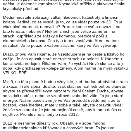
udělat, je dokončit kompletaci Krystalické mřížky a aktivovat finální
krystalický přechod.
Média neustále zobrazují válku, hladomor, katastrofy a finanční
kolaps. Jediné, co se vysílá, je to, co lze vidět pouze ve 3D. To je
však plné marnosti, nemyslíte? Proroci konce světa navazují na
tato témata, nebo ne? Někteří z nich jsou velice zaměřeni na
strach, kupříkladu ze srážky s kometou, přetočení pólů a
ekonomického kolapsu. Zda tyto teorie zastáváte či ne, na tom
nezáleží. Je to pouze o vašem strachu, který ve Vás vytvářejí.
Drazí, znovu Vám říkáme, že Vzestoupení je na cestě a lidstvo ho
zažije. Je čas opustit staré energie strachu a bolesti. K žádnému
konci světa nedojde. Říkáme Vám, že vychází Nové slunce a to je
doba, kdy přicházejí velkolepé změny. A tím máme na mysli vskutku
VELKOLEPÉ.
Mistři, na této planetě budou vždy lidé, kteří budou předvídat strach
a zkázu. Ti ale slouží dualitě, však stačí se rozhlédnout po planetě,
abyste se přesvědčili svým názorem. Není účelem Ducha, abyste
se vzdali naděje, nebo se vzdali své svobodné vůle. To jsou staré
energie. Naším poselstvím je ve Vás probudit uvědomění, že to
božství, které hledáte, máte v sobě a také, abyste opravdu věděli,
že vše vzestoupí a že jste na nejlepší cestě, aby k tomu došlo co
nejdříve. Promluvme si tedy o roce 2012.
2012 je nesmírně důležitý rok. Obsahuje v sobě mnoho
multidimenzionálních křižovatek a časových bran. To jsou ve