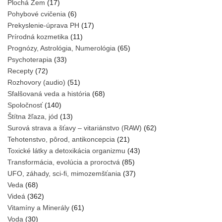
Plochá Zem
(17)
Pohybové cvičenia
(6)
Prekyslenie-úprava PH
(17)
Prírodná kozmetika
(11)
Prognózy, Astrológia, Numerológia
(65)
Psychoterapia
(33)
Recepty
(72)
Rozhovory (audio)
(51)
Sfalšovaná veda a história
(68)
Spoločnosť
(140)
Štítna žľaza, jód
(13)
Surová strava a šťavy – vitariánstvo (RAW)
(62)
Tehotenstvo, pôrod, antikoncepcia
(21)
Toxické látky a detoxikácia organizmu
(43)
Transformácia, evolúcia a proroctvá
(85)
UFO, záhady, sci-fi, mimozemšťania
(37)
Veda
(68)
Videá
(362)
Vitamíny a Minerály
(61)
Voda
(30)