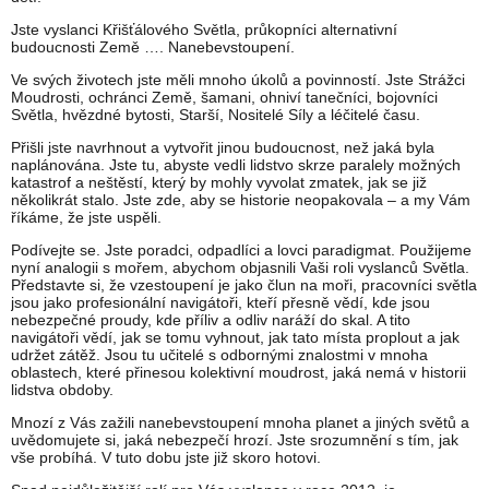
Jste vyslanci Křišťálového Světla, průkopníci alternativní
budoucnosti Země …. Nanebevstoupení.
Ve svých životech jste měli mnoho úkolů a povinností. Jste Strážci
Moudrosti, ochránci Země, šamani, ohniví tanečníci, bojovníci
Světla, hvězdné bytosti, Starší, Nositelé Síly a léčitelé času.
Přišli jste navrhnout a vytvořit jinou budoucnost, než jaká byla
naplánována. Jste tu, abyste vedli lidstvo skrze paralely možných
katastrof a neštěstí, který by mohly vyvolat zmatek, jak se již
několikrát stalo. Jste zde, aby se historie neopakovala – a my Vám
říkáme, že jste uspěli.
Podívejte se. Jste poradci, odpadlíci a lovci paradigmat. Použijeme
nyní analogii s mořem, abychom objasnili Vaši roli vyslanců Světla.
Představte si, že vzestoupení je jako člun na moři, pracovníci světla
jsou jako profesionální navigátoři, kteří přesně vědí, kde jsou
nebezpečné proudy, kde příliv a odliv naráží do skal. A tito
navigátoři vědí, jak se tomu vyhnout, jak tato místa proplout a jak
udržet zátěž. Jsou tu učitelé s odbornými znalostmi v mnoha
oblastech, které přinesou kolektivní moudrost, jaká nemá v historii
lidstva obdoby.
Mnozí z Vás zažili nanebevstoupení mnoha planet a jiných světů a
uvědomujete si, jaká nebezpečí hrozí. Jste srozumnění s tím, jak
vše probíhá. V tuto dobu jste již skoro hotovi.