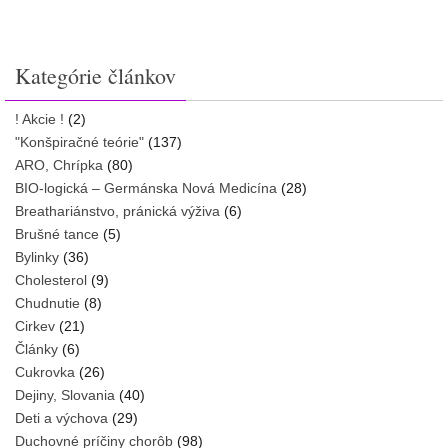
Kategórie článkov
! Akcie !
(2)
"Konšpiračné teórie"
(137)
ARO, Chrípka
(80)
BIO-logická – Germánska Nová Medicína
(28)
Breathariánstvo, pránická výživa
(6)
Brušné tance
(5)
Bylinky
(36)
Cholesterol
(9)
Chudnutie
(8)
Cirkev
(21)
Články
(6)
Cukrovka
(26)
Dejiny, Slovania
(40)
Deti a výchova
(29)
Duchovné príčiny chorôb
(98)