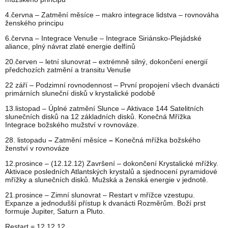
4.června – Zatmění měsíce – makro integrace lidstva – rovnováha
ženského principu
6.června – Integrace Venuše – Integrace Siriánsko-Plejádské
aliance, plný návrat zlaté energie delfínů
20.červen – letní slunovrat – extrémně silný, dokončení energií
předchozích zatmění a transitu Venuše
22 září – Podzimní rovnodennost – První propojení všech dvanácti
primárních sluneční disků v krystalické podobě
13.listopad – Úplné zatmění Slunce – Aktivace 144 Satelitních
slunečních disků na 12 základních disků. Konečná Mřížka
Integrace božského mužství v rovnováze.
28. listopadu
–
Zatmění měsíce
–
Konečná mřížka božského
ženství v rovnováze
12.prosince – (12.12.12) Završení – dokončení Krystalické mřížky.
Aktivace posledních Atlantských krystalů a sjednocení pyramidové
mřížky a slunečních disků. Mužská a ženská energie v jednotě.
21.prosince – Zimní slunovrat – Restart v mřížce vzestupu.
Expanze a jednodušší přístup k dvanácti Rozměrům. Boží prst
formuje Jupiter, Saturn a Pluto.
Restart = 12.12.12