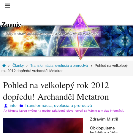
Znanie
Články o zdraví, duchovnom rozvoji a za pravdu nie len v medicíne.
Články
Transformácia, evolúcia a proroctvá
Pohled na velkolepý
rok 2012 dopředu! Archanděl Metatron
Pohled na velkolepý rok 2012
dopředu! Archanděl Metatron
info
Transformácia, evolúcia a proroctvá
Ak kliknete ľavou myšou na modro zafarbené slovo, otvorí sa Vám o tom viac informácií.
Zdravím Mistři!
Obklopujeme
každého z Vás