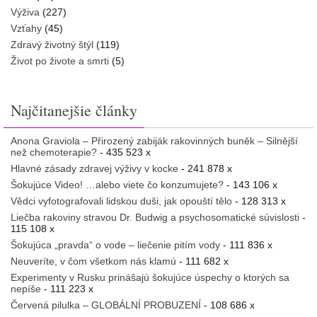
Výživa
(227)
Vzťahy
(45)
Zdravý životný štýl
(119)
Život po živote a smrti
(5)
Najčitanejšie články
Anona Graviola – Přirozený zabiják rakovinných buněk – Silnější
než chemoterapie?
- 435 523 x
Hlavné zásady zdravej výživy v kocke
- 241 878 x
Šokujúce Video! …alebo viete čo konzumujete?
- 143 106 x
Vědci vyfotografovali lidskou duši, jak opouští tělo
- 128 313 x
Liečba rakoviny stravou Dr. Budwig a psychosomatické súvislosti
-
115 108 x
Šokujúca „pravda“ o vode – liečenie pitím vody
- 111 836 x
Neuveríte, v čom všetkom nás klamú
- 111 682 x
Experimenty v Rusku prinášajú šokujúce úspechy o ktorých sa
nepíše
- 111 223 x
Červená pilulka – GLOBÁLNÍ PROBUZENÍ
- 108 686 x