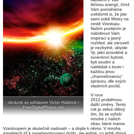
léčivou energií, čímž
Vám pomáháme
uvědomit si, že jste
sami sobě Mistry na
cestě Vzestupu.
Naším posláním je
nabídnout Vám
inspiraci a jasný
rozhled, ale zároveň
je nezbytné, abyste
Vy, jako posvátné a
suverénní bytosti,
byli soudní a
nakládali s touto i
každou jinou
„channelovanou“
zprávou, dle svých
vlastních pocitů.
V roce
2012 proběhnou
obrázok so súhlasom Victor Habbick /
další změny. Tento
FreeDigitalPhotos.net
rok je velice slibný
tím, že se vyřeší
mnohé z našich
obav, které máme.
Vzestoupení je skutečně nadosah – a dojde k němu. V mnoha
aspektech již k nanebevstoupení došlo, ale jediné, co ještě zbývá