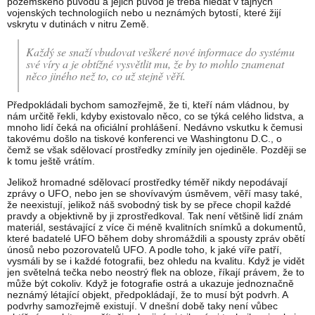
pozemského původu a jejich původ je třeba hledat v tajných
vojenských technologiích nebo u neznámých bytostí, které žijí
vskrytu v dutinách v nitru Země.
Každý se snaží vbudovat veškeré nové informace do systému
své víry a je obtížné vysvětlit mu, že by to mohlo znamenat
něco jiného než to, co už stejně věří.
Předpokládali bychom samozřejmě, že ti, kteří nám vládnou, by
nám určitě řekli, kdyby existovalo něco, co se týká celého lidstva, a
mnoho lidí čeká na oficiální prohlášení. Nedávno vskutku k čemusi
takovému došlo na tiskové konferenci ve Washingtonu D.C., o
čemž se však sdělovací prostředky zmínily jen ojediněle. Později se
k tomu ještě vrátím.
Jelikož hromadné sdělovací prostředky téměř nikdy nepodávají
zprávy o UFO, nebo jen se shovívavým úsměvem, věří masy také,
že neexistují, jelikož náš svobodný tisk by se přece chopil každé
pravdy a objektivně by ji zprostředkoval. Tak není většině lidí znám
materiál, sestávající z více či méně kvalitních snímků a dokumentů,
které badatelé UFO během doby shromáždili a spousty zpráv obětí
únosů nebo pozorovatelů UFO. A podle toho, k jaké víře patří,
vysmáli by se i každé fotografii, bez ohledu na kvalitu. Když je vidět
jen světelná tečka nebo neostrý flek na obloze, říkají právem, že to
může být cokoliv. Když je fotografie ostrá a ukazuje jednoznačně
neznámý létající objekt, předpokládají, že to musí být podvrh. A
podvrhy samozřejmě existují. V dnešní době taky není vůbec