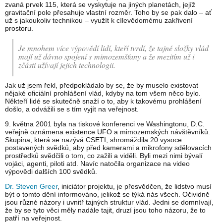
zvaná prvek 115, která se vyskytuje na jiných planetách, jejíž
gravitační pole přesahuje vlastní rozměr. Toho by se pak dalo – ať
už s jakoukoliv technikou – využít k cílevědomému zakřivení
prostoru.
Je mnohem více výpovědí lidí, kteří tvrdí, že tajné složky vlád
mají už dávno spojení s mimozemšťany a že mezitím už i
zčásti užívají jejich technologii.
Jak už jsem řekl, předpokládalo by se, že by muselo existovat
nějaké oficiální prohlášení vlád, kdyby na tom všem něco bylo.
Někteří lidé se skutečně snaží o to, aby k takovému prohlášení
došlo, a odvážili se s tím vyjít na veřejnost.
9. května 2001 byla na tiskové konferenci ve Washingtonu, D.C.
veřejně oznámena existence UFO a mimozemských návštěvníků.
Skupina, která se nazývá CSETI, shromáždila 20 vysoce
postavených svědků, aby před kamerami a mikrofony sdělovacích
prostředků svědčili o tom, co zažili a viděli. Byli mezi nimi bývalí
vojáci, agenti, piloti atd. Navíc natočila organizace na video
výpovědi dalších 100 svědků.
Dr. Steven Greer
, iniciátor projektu, je přesvědčen, že lidstvo musí
být o tomto dění informováno, jelikož se týká nás všech. Očividně
jsou různé názory i uvnitř tajných struktur vlád. Jedni se domnívají,
že by se tyto věci měly nadále tajit, druzí jsou toho názoru, že to
patří na veřejnost.