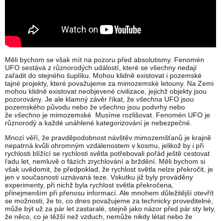
Měli bychom se však mít na pozoru před absolutismy. Fenomén
UFO sestává z různorodých událostí, které se všechny nedají
zařadit do stejného šuplíku. Mohou klidně existovat i pozemské
tajné projekty, které považujeme za mimozemské letouny. Na Zemi
mohou klidně existovat neobjevené civilizace, jejichž objekty jsou
pozorovány. Je ale klamný závěr říkat, že
všechna
UFO jsou
pozemského původu nebo že
všechno
jsou podvrhy nebo
že
všechno
je mimozemské. Musíme rozlišovat. Fenomén UFO je
různorodý a každé unáhlené kategorizování je nebezpečné.
Mnozí věří, že pravděpodobnost návštěv mimozemšťanů je krajně
nepatrná kvůli ohromným vzdálenostem v kosmu, jelikož by i při
rychlosti blížící se rychlosti světla potřebovali pořád ještě cestovat
řadu let, nemluvě o fázích zrychlování a brždění. Měli bychom si
však uvědomit, že předpoklad, že rychlost světla nelze překročit, je
jen v současnosti uznávaná teze. Vskutku již byly prováděny
experimenty, při nichž byla rychlost světla překročena,
přinejmenším při přenosu informací. Ale mnohem důležitější otevřít
se možnosti, že to, co dnes považujeme za technicky proveditelné,
může být už za pár let zastaralé, stejně jako názor před pár sty lety,
že něco, co je těžší než vzduch, nemůže nikdy létat nebo že