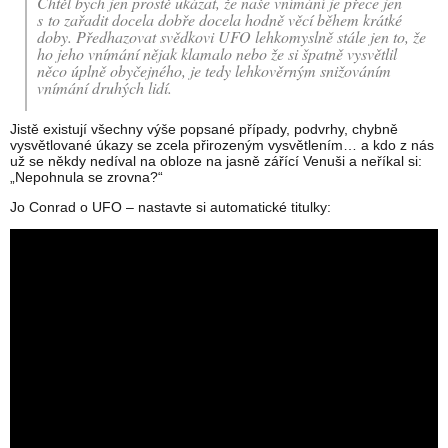
Chtěl bych jen prostě ukázat, že naše vnímání je přece jen
s to zařadit docela dobře docela hodně věcí během krátké
doby. Předhazovat svědkovi UFO lehkomyslně stále jen to, že
ho jeho vnímání nějak klamalo nebo že si špatně vysvětlil
něco úplně obyčejného, je tedy lehkověrným snižováním
vnímání druhých lidí.
Jistě existují všechny výše popsané případy, podvrhy, chybně
vysvětlované úkazy se zcela přirozeným vysvětlením… a kdo z nás
už se někdy nedíval na obloze na jasně zářící Venuši a neříkal si:
„Nepohnula se zrovna?“
Jo Conrad o UFO – nastavte si automatické titulky: