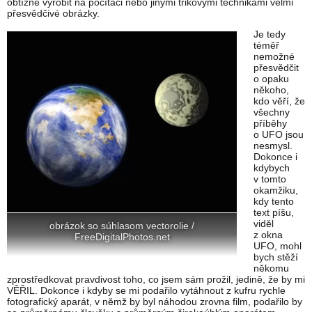
obtížné vyrobit na počítači nebo jinými trikovými technikami velmi
přesvědčivé obrázky.
Je tedy
téměř
nemožné
přesvědčit
o opaku
někoho,
kdo věří, že
všechny
příběhy
o UFO jsou
nesmysl.
Dokonce i
kdybych
v tomto
okamžiku,
kdy tento
text píšu,
viděl
obrázok so súhlasom vectorolie /
z okna
FreeDigitalPhotos.net
UFO, mohl
bych stěží
někomu
zprostředkovat pravdivost toho, co jsem sám prožil, jedině, že by mi
VĚŘIL. Dokonce i kdyby se mi podařilo vytáhnout z kufru rychle
fotografický aparát, v němž by byl náhodou zrovna film, podařilo by