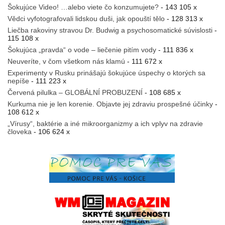
Šokujúce Video! …alebo viete čo konzumujete?
- 143 105 x
Vědci vyfotografovali lidskou duši, jak opouští tělo
- 128 313 x
Liečba rakoviny stravou Dr. Budwig a psychosomatické súvislosti
-
115 108 x
Šokujúca „pravda“ o vode – liečenie pitím vody
- 111 836 x
Neuveríte, v čom všetkom nás klamú
- 111 672 x
Experimenty v Rusku prinášajú šokujúce úspechy o ktorých sa
nepíše
- 111 223 x
Červená pilulka – GLOBÁLNÍ PROBUZENÍ
- 108 685 x
Kurkuma nie je len korenie. Objavte jej zdraviu prospešné účinky
-
108 612 x
„Vírusy“, baktérie a iné mikroorganizmy a ich vplyv na zdravie
človeka
- 106 624 x