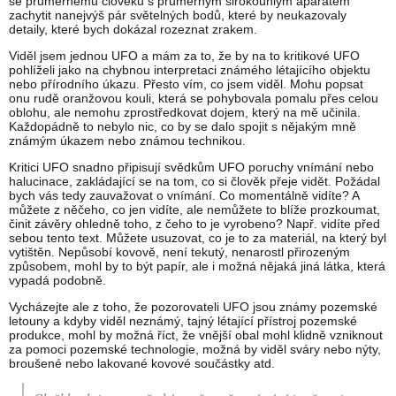
se průměrnému člověku s průměrným širokoúhlým aparátem
zachytit nanejvýš pár světelných bodů, které by neukazovaly
detaily, které bych dokázal rozeznat zrakem.
Viděl jsem jednou UFO a mám za to, že by na to kritikové UFO
pohlíželi jako na chybnou interpretaci známého létajícího objektu
nebo přírodního úkazu. Přesto vím, co jsem viděl. Mohu popsat
onu rudě oranžovou kouli, která se pohybovala pomalu přes celou
oblohu, ale nemohu zprostředkovat dojem, který na mě učinila.
Každopádně to nebylo nic, co by se dalo spojit s nějakým mně
známým úkazem nebo známou technikou.
Kritici UFO snadno připisují svědkům UFO poruchy vnímání nebo
halucinace, zakládající se na tom, co si člověk přeje vidět. Požádal
bych vás tedy zauvažovat o vnímání. Co momentálně vidíte? A
můžete z něčeho, co jen vidíte, ale nemůžete to blíže prozkoumat,
činit závěry ohledně toho, z čeho to je vyrobeno? Např. vidíte před
sebou tento text. Můžete usuzovat, co je to za materiál, na který byl
vytištěn. Nepůsobí kovově, není tekutý, nenarostl přirozeným
způsobem, mohl by to být papír, ale i možná nějaká jiná látka, která
vypadá podobně.
Vycházejte ale z toho, že pozorovateli UFO jsou známy pozemské
letouny a kdyby viděl neznámý, tajný létající přístroj pozemské
produkce, mohl by možná říct, že vnější obal mohl klidně vzniknout
za pomoci pozemské technologie, možná by viděl sváry nebo nýty,
broušené nebo lakované kovové součástky atd.