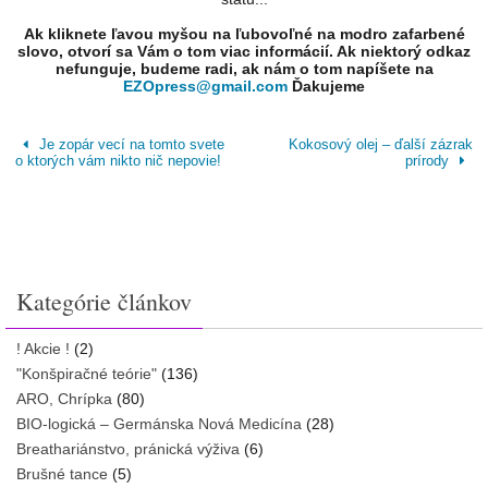
Ak kliknete ľavou myšou na ľubovoľné na modro zafarbené
slovo, otvorí sa Vám o tom viac informácií. Ak niektorý odkaz
nefunguje, budeme radi, ak nám o tom napíšete na
EZOpress@gmail.com
Ďakujeme
Je zopár vecí na tomto svete
Kokosový olej – ďalší zázrak
o ktorých vám nikto nič nepovie!
prírody
Kategórie článkov
! Akcie !
(2)
"Konšpiračné teórie"
(136)
ARO, Chrípka
(80)
BIO-logická – Germánska Nová Medicína
(28)
Breathariánstvo, pránická výživa
(6)
Brušné tance
(5)