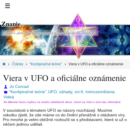
Znanie
Články o zdraví, duchovnom rozvoji a za pravdu nie len v medicíne.
Články
"Konšpiračné teórie"
Viera v UFO a oficiálne oznámenie
Viera v UFO a oficiálne oznámenie
Jo Conrad
"Konšpiračné teórie"
UFO, záhady, sci-fi, mimozemšťania
,
,
Videá
Ak kliknete ľavou myšou na modro zafarbené slovo, otvorí sa Vám o tom viac informácií.
V souvislosti s tématem UFO se názory rozcházejí. Musíme
vskutku zjistit, že zde máme co do činění převážně s otázkami víry.
Pro mnohé je velmi obtížné rozloučit se s představami, které si už o
něčem jednou udělali.