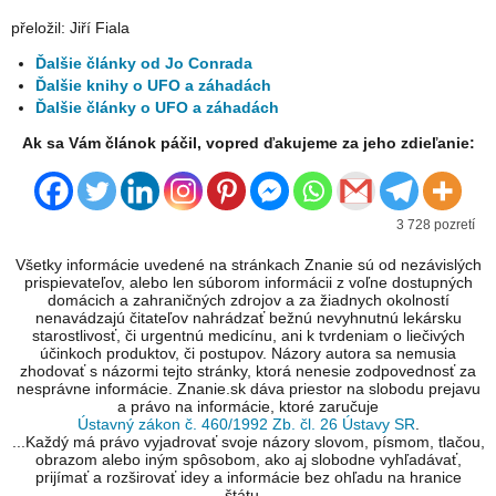
přeložil: Jiří Fiala
Ďalšie články od Jo Conrada
Ďalšie knihy o UFO a záhadách
Ďalšie články o UFO a záhadách
Ak sa Vám článok páčil, vopred ďakujeme za jeho zdieľanie:
3 728 pozretí
Všetky informácie uvedené na stránkach Znanie sú od nezávislých
prispievateľov, alebo len súborom informácii z voľne dostupných
domácich a zahraničných zdrojov a za žiadnych okolností
nenavádzajú čitateľov nahrádzať bežnú nevyhnutnú lekársku
starostlivosť, či urgentnú medicínu, ani k tvrdeniam o liečivých
účinkoch produktov, či postupov. Názory autora sa nemusia
zhodovať s názormi tejto stránky, ktorá nenesie zodpovednosť za
nesprávne informácie. Znanie.sk dáva priestor na slobodu prejavu
a právo na informácie, ktoré zaručuje
Ústavný zákon č. 460/1992 Zb. čl. 26 Ústavy SR
.
...Každý má právo vyjadrovať svoje názory slovom, písmom, tlačou,
obrazom alebo iným spôsobom, ako aj slobodne vyhľadávať,
prijímať a rozširovať idey a informácie bez ohľadu na hranice
štátu...