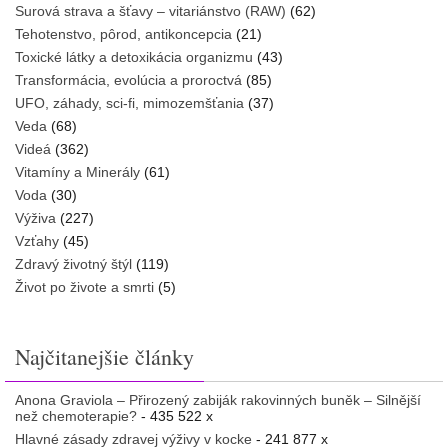
Surová strava a šťavy – vitariánstvo (RAW)
(62)
Tehotenstvo, pôrod, antikoncepcia
(21)
Toxické látky a detoxikácia organizmu
(43)
Transformácia, evolúcia a proroctvá
(85)
UFO, záhady, sci-fi, mimozemšťania
(37)
Veda
(68)
Videá
(362)
Vitamíny a Minerály
(61)
Voda
(30)
Výživa
(227)
Vzťahy
(45)
Zdravý životný štýl
(119)
Život po živote a smrti
(5)
Najčitanejšie články
Anona Graviola – Přirozený zabiják rakovinných buněk – Silnější
než chemoterapie?
- 435 522 x
Hlavné zásady zdravej výživy v kocke
- 241 877 x