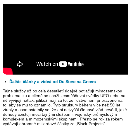
Ďalšie články a videá od Dr. Stevena Greera
Tajné služby už po celá desetiletí údajně potlačují mimozemskou
problematiku a cíleně se snaží zesměšňovat svědky UFO nebo na
ně vyvíjejí nátlak, jelikož mají za to, že lidstvo není připraveno na
to, aby se mu to oznámilo. Tyto struktury během více než 50 let
ztuhly a osamostatnily se, že ani nejvyšší členové vlád nevědí, jaké
dohody existují mezi tajnými službami, vojensky-průmyslovým
komplexem a mimozemskými skupinami. Přesto se rok za rokem
vydávají ohromné miliardové částky za „Black-Projects“.