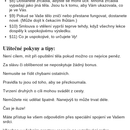
§8) Dostanete zrcadla, abyste se mohli učit. Mnohá zrcadla
vypadají jako jiná těla. Jsou tu k tomu, aby Vám ukazovala, co
je ve Vás.
§9) Pokud se Vaše tělo zničí nebo přestane fungovat, dostanete
nové. (Může dojít k čekacím lhůtám.)
§10) Smlouva o vtělení vyprší teprve tehdy, když všechny lekce
dospěly k uspokojivému výsledku.
§11) Co je uspokojivé, to určujete Vy!
Užitečné pokyny a tipy:
Není cílem, mít při opuštění těla pokud možno co nejvíce peněz.
Za slávu či oblíbenost se neposkytuje žádný bonus.
Nemusite se řídit chybami ostatních.
Pravidla tu jsou od toho, aby se přezkoumala.
Tvrzení druhých o cíli mohou svádět z cesty.
Nemůžete nic udělat špatně. Nanejvýš to může trvat déle.
Čas je iluze!
Máte přístup ke všem odpovědím přes speciální spojení ve Vašem
srdci.