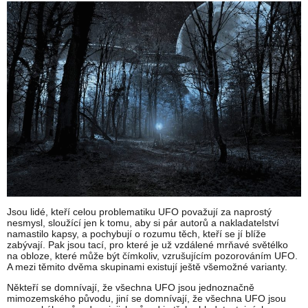
Jsou lidé, kteří celou problematiku UFO považují za naprostý
nesmysl, sloužící jen k tomu, aby si pár autorů a nakladatelství
namastilo kapsy, a pochybují o rozumu těch, kteří se jí blíže
zabývají. Pak jsou tací, pro které je už vzdálené mrňavé světélko
na obloze, které může být čímkoliv, vzrušujícím pozorováním UFO.
A mezi těmito dvěma skupinami existují ještě všemožné varianty.
Někteří se domnívají, že všechna UFO jsou jednoznačně
mimozemského původu, jiní se domnívají, že všechna UFO jsou