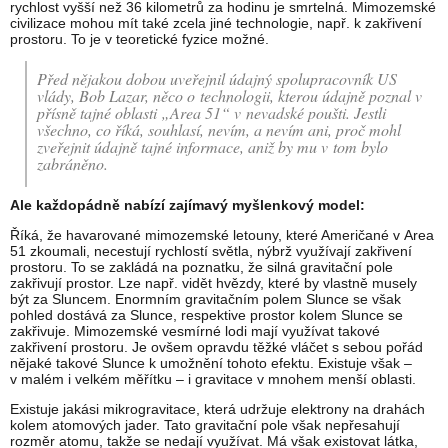
rychlost vyšší než 36 kilometrů za hodinu je smrtelná. Mimozemské
civilizace mohou mít také zcela jiné technologie, např. k zakřivení
prostoru. To je v teoretické fyzice možné.
Před nějakou dobou uveřejnil údajný spolupracovník US
vlády, Bob Lazar, něco o technologii, kterou údajně poznal v
přísně tajné oblasti „Area 51“ v nevadské poušti. Jestli
všechno, co říká, souhlasí, nevím, a nevím ani, proč mohl
zveřejnit údajně tajné informace, aniž by mu v tom bylo
zabráněno.
Ale každopádně nabízí zajímavý myšlenkový model:
Říká, že havarované mimozemské letouny, které Američané v Area
51 zkoumali, necestují rychlostí světla, nýbrž využívají zakřivení
prostoru. To se zakládá na poznatku, že silná gravitační pole
zakřivují prostor. Lze např. vidět hvězdy, které by vlastně musely
být za Sluncem. Enormním gravitačním polem Slunce se však
pohled dostává za Slunce, respektive prostor kolem Slunce se
zakřivuje. Mimozemské vesmírné lodi mají využívat takové
zakřivení prostoru. Je ovšem opravdu těžké vláčet s sebou pořád
nějaké takové Slunce k umožnění tohoto efektu. Existuje však –
v malém i velkém měřítku – i gravitace v mnohem menší oblasti.
Existuje jakási mikrogravitace, která udržuje elektrony na drahách
kolem atomových jader. Tato gravitační pole však nepřesahují
rozměr atomu, takže se nedají využívat. Má však existovat látka,