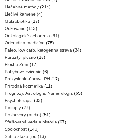
Liečebné metódy
(214)
Liečivé kamene
(4)
Makrobiotika
(27)
Očkovanie
(113)
Onkologické ochorenia
(91)
Orientálna medicína
(75)
Paleo, low carb, ketogénna strava
(34)
Parazity, plesne
(25)
Plochá Zem
(17)
Pohybové cvičenia
(6)
Prekyslenie-úprava PH
(17)
Prírodná kozmetika
(11)
Prognózy, Astrológia, Numerológia
(65)
Psychoterapia
(33)
Recepty
(72)
Rozhovory (audio)
(51)
Sfalšovaná veda a história
(67)
Spoločnosť
(140)
Štítna žľaza, jód
(13)