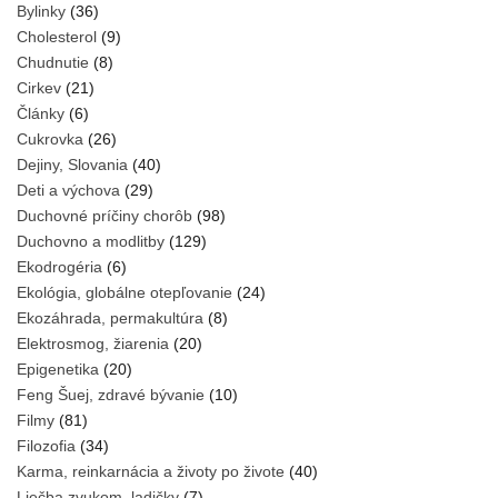
Bylinky
(36)
Cholesterol
(9)
Chudnutie
(8)
Cirkev
(21)
Články
(6)
Cukrovka
(26)
Dejiny, Slovania
(40)
Deti a výchova
(29)
Duchovné príčiny chorôb
(98)
Duchovno a modlitby
(129)
Ekodrogéria
(6)
Ekológia, globálne otepľovanie
(24)
Ekozáhrada, permakultúra
(8)
Elektrosmog, žiarenia
(20)
Epigenetika
(20)
Feng Šuej, zdravé bývanie
(10)
Filmy
(81)
Filozofia
(34)
Karma, reinkarnácia a životy po živote
(40)
Liečba zvukom, ladičky
(7)