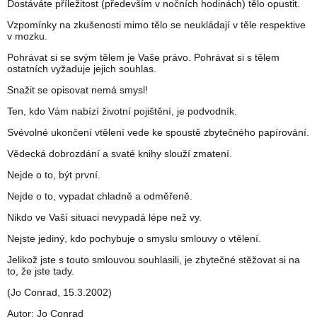
Dostáváte příležitost (především v nočních hodinách) tělo opustit.
Vzpomínky na zkušenosti mimo tělo se neukládají v těle respektive
v mozku.
Pohrávat si se svým tělem je Vaše právo. Pohrávat si s tělem
ostatních vyžaduje jejich souhlas.
Snažit se opisovat nemá smysl!
Ten, kdo Vám nabízí životní pojištění, je podvodník.
Svévolné ukončení vtělení vede ke spoustě zbytečného papírování.
Vědecká dobrozdání a svaté knihy slouží zmatení.
Nejde o to, být první.
Nejde o to, vypadat chladně a odměřeně.
Nikdo ve Vaší situaci nevypadá lépe než vy.
Nejste jediný, kdo pochybuje o smyslu smlouvy o vtělení.
Jelikož jste s touto smlouvou souhlasili, je zbytečné stěžovat si na
to, že jste tady.
(Jo Conrad, 15.3.2002)
Autor: Jo Conrad