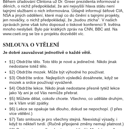
Během úřadování Clintona už Dr. Greer prezidenta informoval o
děních, o nichž předpokládal, že ani nejvyšší hlava státu není
tajnými službami o nich informována. Údajně informují šéfové CIA,
NSA a jiných oddělení, které mají co do činění s tajnými projekty,
jen nováčky, o nichž předpokládají, že „budou zticha“. V našich
zprávách jsme však toho doposud o tiskové konferenci 9. května
mnoho neslyšeli. Bylo pár krátkých zpráv na CNN, BBC atd. Na
www.cseti.org se lze o projektu dozvědět víc.
SMLOUVA O VTĚLENÍ
Je dobré zauvažovat jednotlivě o každé větě.
§1) Obdržíte tělo. Toto tělo je nové a jedinečné. Nikdo jinak
nedostane totéž tělo.
§2) Obdržíte mozek. Může být výhodné ho používat.
§3) Obdržíte srdce. Nejlepších výsledků dosáhnete, když se
mozek a srdce používají vyváženě.
§4) Obdržíte lekce. Nikdo jinak nedostane přesně tytéž lekce
jako Vy ani je od Vás nemůže přebrat.
§5) Můžete dělat, cokoliv chcete. Všechno, co uděláte druhým,
se k Vám vrátí zpátky.
§6) Lekce se opakuje tak dlouho, dokud se nepochopí. (I přes
více vtělění.)
§7) Tato smlouva je pro všechny stejná. Neexistují výsady, i
když to někteří tvrdí. (Ručně připojené změny nemají platnost.)