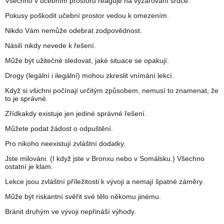
Všechno v učebním prostoru reaguje na vyzařování srdce.
Pokusy poškodit učební prostor vedou k omezením.
Nikdo Vám nemůže odebrat zodpovědnost.
Násilí nikdy nevede k řešení.
Může být užitečné sledovat, jaké situace se opakují.
Drogy (legální i ilegální) mohou zkreslit vnímání lekcí.
Když si všichni počínají určitým způsobem, nemusí to znamenat, že
to je správné.
Zřídkakdy existuje jen jediné správné řešení.
Můžete podat žádost o odpuštění.
Pro nikoho neexistují zvláštní dodatky.
Jste milováni. (I když jste v Bronxu nebo v Somálsku.) Všechno
ostatní je klam.
Lekce jsou zvláštní příležitosti k vývoji a nemají špatné záměry.
Může být riskantní svěřit své tělo někomu jinému.
Bránit druhým ve vývoji nepřináší výhody.