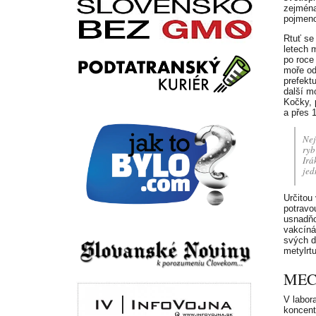
zejména
pojmeno
Rtuť se
letech 
po roce
moře od
prefekt
další m
Kočky, p
a přes 
Nej
ryb
Irá
jed
Určitou
potravo
usnadňo
vakcíná
svých d
metylrt
MEC
V labor
koncent