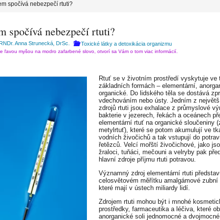
em spočívá nebezpečí rtuti?
m spočívá nebezpečí rtuti?
 RNDr. Anna Strunecká, DrSc.
Toxické látky a detoxikácia organizmu
te ľavou myšou na modro zafarbené slovo, otvorí sa Vám o tom viac informácií.
Rtuť se v životním prostředí vyskytuje ve 
základních formách – elementární, anorga
organické. Do lidského těla se dostává zpr
vdechováním nebo ústy. Jedním z největš
zdrojů rtuti jsou exhalace z průmyslové vý
bakterie v jezerech, řekách a oceánech př
elementární rtuť na organické sloučeniny 
metylrtuť), které se potom akumulují ve tk
vodních živočichů a tak vstupují do potra
řetězců. Velcí mořští živočichové, jako jso
žraloci, tuňáci, mečouni a velryby pak pře
hlavní zdroje příjmu rtuti potravou.
Významný zdroj elementární rtuti představ
celosvětovém měřítku amalgámové zubní 
které mají v ústech miliardy lidí.
Zdrojem rtuti mohou být i mnohé kosmetic
prostředky, farmaceutika a léčiva, které o
anorganické soli jednomocné a dvojmocné r