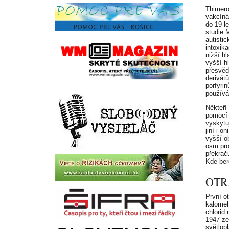
Thimero
vakcíná
do 19 l
studie 
autisti
intoxika
nižší hl
vyšší h
přesvěd
derivát
porfyri
používá
Někteří
pomocí 
vyskytu
jiní i o
vyšší o
osm pro
překraču
Kde ber
OTR
První o
kalomel
chlorid
1947 zem
světlopl