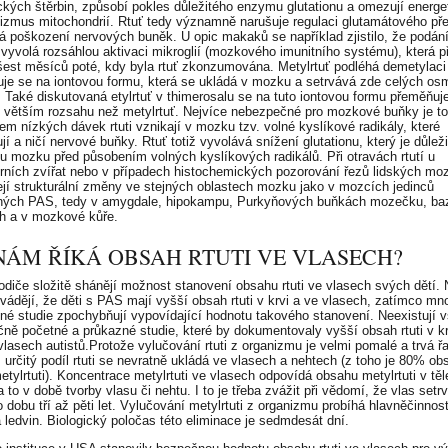
ckých štěrbin, způsobí pokles důležitého enzymu glutationu a omezují energe
izmus mitochondrií. Rtuť tedy významně narušuje regulaci glutamátového př
á poškození nervových buněk. U opic makaků se například zjistilo, že podání 
 vyvolá rozsáhlou aktivaci mikroglií (mozkového imunitního systému), která p
šest měsíců poté, kdy byla rtuť zkonzumována. Metylrtuť podléhá demetylaci
je se na iontovou formu, která se ukládá v mozku a setrvává zde celých os
 Také diskutovaná etylrtuť v thimerosalu se na tuto iontovou formu přeměňuje
e větším rozsahu než metylrtuť. Nejvíce nebezpečné pro mozkové buňky je to
vem nízkých dávek rtuti vznikají v mozku tzv. volné kyslíkové radikály, které
í a ničí nervové buňky. Rtuť totiž vyvolává snížení glutationu, který je důlež
u mozku před působením volných kyslíkových radikálů. Při otravách rtutí u
orních zvířat nebo v případech histochemických pozorování řezů lidských mo
jí strukturální změny ve stejných oblastech mozku jako v mozcích jedinců
ných PAS, tedy v amygdale, hipokampu, Purkyňových buňkách mozečku, ba
ch a v mozkové kůře.
NÁM ŘÍKÁ OBSAH RTUTI VE VLASECH?
odiče složitě shánějí možnost stanovení obsahu rtuti ve vlasech svých dětí. 
uvádějí, že děti s PAS mají vyšší obsah rtuti v krvi a ve vlasech, zatímco mn
é studie zpochybňují vypovídající hodnotu takového stanovení. Neexistují 
čně početné a průkazné studie, které by dokumentovaly vyšší obsah rtuti v kr
vlasech autistů.Protože vylučování rtuti z organizmu je velmi pomalé a trvá ř
 určitý podíl rtuti se nevratně ukládá ve vlasech a nehtech (z toho je 80% ob
etylrtuti). Koncentrace metylrtuti ve vlasech odpovídá obsahu metylrtuti v těl
to v době tvorby vlasu či nehtu. I to je třeba zvážit při vědomí, že vlas setr
 dobu tří až pěti let. Vylučování metylrtuti z organizmu probíhá hlavněčinností
a ledvin. Biologický poločas této eliminace je sedmdesát dní.