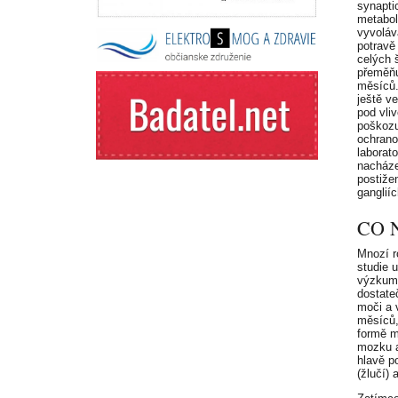
synapti
metabol
vyvoláv
potravě
celých 
přeměňu
měsíců.
ještě v
pod vli
poškozuj
ochrano
laborat
nacháze
postiže
ganglií
CO 
Mnozí r
studie 
výzkumn
dostate
moči a 
měsíců,
formě m
mozku a 
hlavě po
(žlučí) 