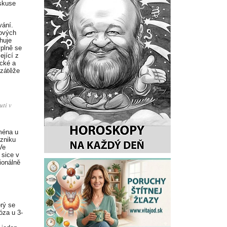
skuse
vání.
mových
huje
ýplně se
ející z
cké a
 zátěže
uti v
jména u
vzniku
Ve
 sice v
ionálně
erý se
óza u 3-