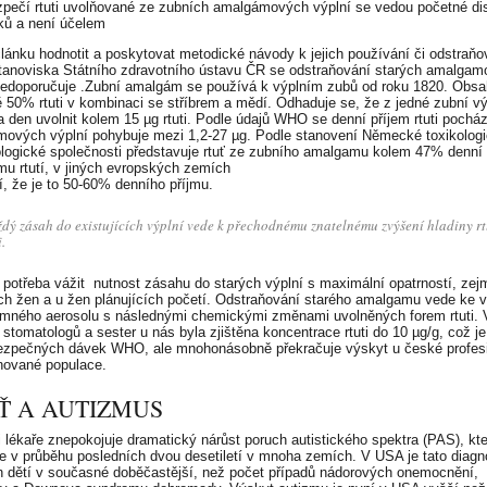
pečí rtuti uvolňované ze zubních amalgámových výplní se vedou početné di
ků a není účelem
článku hodnotit a poskytovat metodické návody k jejich používání či odstraňo
tanoviska Státního zdravotního ústavu ČR se odstraňování starých amalga
nedoporučuje .Zubní amalgám se používá k výplním zubů od roku 1820. Obsa
ně 50% rtuti v kombinaci se stříbrem a mědí. Odhaduje se, že z jedné zubní v
 den uvolnit kolem 15 µg rtuti. Podle údajů WHO se denní příjem rtuti pocház
ových výplní pohybuje mezi 1,2-27 µg. Podle stanovení Německé toxikologi
logické společnosti představuje rtuť ze zubního amalgamu kolem 47% denní
mu rtutí, v jiných evropských zemích
í, že je to 50-60% denního příjmu.
dý zásah do existujících výplní vede k přechodnému znatelnému zvýšení hladiny rt
i.
e potřeba vážit nutnost zásahu do starých výplní s maximální opatrností, ze
ch žen a u žen plánujících početí. Odstraňování starého amalgamu vede ke 
emného aerosolu s následnými chemickými změnami uvolněných forem rtuti. 
 stomatologů a sester u nás byla zjištěna koncentrace rtuti do 10 µg/g, což je
bezpečných dávek WHO, ale mnohonásobně překračuje výskyt u české profes
ované populace.
Ť A AUTIZMUS
i lékaře znepokojuje dramatický nárůst poruch autistického spektra (PAS), kt
je v průběhu posledních dvou desetiletí v mnoha zemích. V USA je tato diagn
h dětí v současné doběčastější, než počet případů nádorových onemocnění,