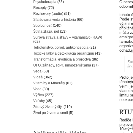
Psychoterapia
(33)
O nebez
odborní
Recepty
(72)
Rozhovory (audio)
(51)
tohoto 
Podle s
Sfalšovaná veda a história
(66)
výplní 
Spoločnosť
(140)
přibliž
Štítna žľaza, jód
(13)
může za
amalgam
Surová strava a šťavy – vitariánstvo (RAW)
farmako
(62)
organiz
Tehotenstvo, pôrod, antikoncepcia
(21)
odhaduj
Toxické látky a detoxikácia organizmu
(43)
Transformácia, evolúcia a proroctvá
(86)
Kaž
UFO, záhady, sci-fi, mimozemšťania
(37)
krv
Veda
(68)
Videá
(362)
Proto j
těhotný
Vitamíny a Minerály
(61)
velmi j
Voda
(30)
vlasech
Výživa
(227)
limitu 
neexpon
Vzťahy
(45)
Zdravý životný štýl
(119)
RTU
Život po živote a smrti
(5)
Rodiče 
projevu
10letýc
Najčitanejšie články