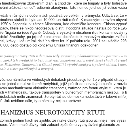
 hnědorůžovým zbarvením dlaní a chodidel, které se loupaly a byly bolestivé
vání „růžová nemoc“, odborně akrodynie. Tato nemoc je dnes již velice vzác
 však v různých sloučeninách používá ve velkém v průmyslu. Udává se, že v
minulého století to bylo asi 10 000 tun rtuti ročně. K masovým otravám obyvat
 1950 v Japonsku v zátoce Minamata, kde chemička koncernu Chisso vypouš
pady, které se nikdo neobtěžoval čistit. Podobná situace nastala po roce 196
uře Niigata na řece Aganě. Odpady s vysokým obsahem rtuti kontaminovaly r
ořské živočichy, po jejichž konzumaci docházelo k masovým otravám zvířat i 
si, krávy i lidé umírali dalších třicet let. K počátku roku 2001 se uvádělo 226
10 000 osob dostalo od koncernu Chissa finanční odškodnění.
rozsáhlejší otravy rtutí u dětí jsou tedy spojovány s kontaminovanou potravou – v
 a mořských produktů to bylo také rtutí namořené zrní k setbě, které chudí obyvatel
ku, Pákistánu, Guatemale a Ghaně použili k výrobě mouky a k pečení chleba. I tam 
nalo o tisíce postižených a mrtvých.
 věcnou námitku ve vědeckých debatách představuje to, že v případě otravy r
u se jedná o rtuť ve formě metylrtuti, jejíž průnik do nervových buněk v mozku
ván mechanizmem aktivního transportu, zatímco pro formu etylrtuti, která je
ch v thimerosalu, takové transportéry v buněčných membránách nejsou. To 
ůsledcích mělo znamenat, že etylrtuť se do mozku nedostává v takové míře 
uť. Jak uvidíme dále, tyto námitky nejsou správné.
HANIZMUS NEUROTOXICITY RTUTI
atorních podmínkách se zjistilo, že nízké dávky rtuti jsou účinnější než vyšší
race. Velmi malé dávky rtuti zabrání zpětnému vychytávání glutamátu ze