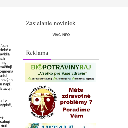
Zasielanie noviniek
VIAC INFO
třech
nické a
Reklama
avidla
ích
roby;
eměňují
(zejména
áních
vinových
u např.
dstavují
ují v
výplně,
ké
bsahují
tuti.