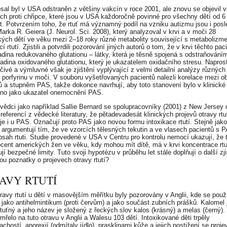
sal byl v USA odstraněn z většiny vakcín v roce 2001, ale znovu se objevil 
ch proti chřipce, které jsou v USA každoročně povinné pro všechny dětí od 
et. Potvrzením toho, že rtuť má významný podíl na vzniku autizmu jsou i posl
Marka R. Geiera (J. Neurol. Sci. 2008), který analyzoval v krvi a v moči 28
ckých dětí ve věku mezi 2–18 roky různé metabolity související s metabolizm
cí rtutí. Zjistili a potvrdili pozorování jiných autorů o tom, že v krvi těchto pac
adina redukovaného glutationu – látky, která je těsně spojená s odstraňováním 
ladina oxidovaného glutationu, který je ukazatelem oxidačního stresu. Napros
čivé a výmluvné však je zjištění vyplývající z velmi detailní analýzy různých
ů porfyrinu v moči. V souboru vyšetřovaných pacientů nalezli korelace mezi 
nů a stupněm PAS, takže dokonce navrhují, aby toto stanovení bylo v klinické 
no jako ukazatel onemocnění PAS.
 vědci jako například Sallie Bernard se spolupracovníky (2001) z New Jersey 
referencí z vědecké literatury, že pětadevadesát klinických projevů otravy rtu
je i u PAS. Označují proto PAS jako novou formu intoxikace rtutí. Stejně jak
ni argumentují tím, že ve vzorcích tělesných tekutin a ve vlasech pacientů s 
bsah rtuti. Studie provedené v USA v Centru pro kontrolu nemocí ukazují, že
cent amerických žen ve věku, kdy mohou mít dítě, má v krvi koncentrace rtut
jí bezpečné limity. Tuto svoji hypotézu v průběhu let stále doplňují o další zji
ou poznatky o projevech otravy rtutí?
AVY RTUTÍ
travy rtutí u dětí v masovějším měřítku byly pozorovány v Anglii, kde se použ
 jako antihelmintikum (proti červům) a jako součást zubních prášků. Kalomel 
 rtuťný a jeho název je složený z řeckých slov kalos (krásný) a melas (černý).
řelo na tuto otravu v Anglii a Walesu 103 dětí. Intoxikované děti trpěly
achostí, anorexií (odmítaly jídlo), prasklinami kůže a jejich postižení se proj