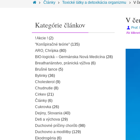
Články
Toxické látky a detoxikácia organizmu
V č
V če
Kategórie článkov
Prof.
Ak klikne
! Akcie !
(2)
"Konšpiračné teórie"
(135)
ARO, Chrípka
(80)
BIO-logická – Germánska Nová Medicína
(28)
Breathariánstvo, pránická výživa
(6)
Brušné tance
(5)
Bylinky
(36)
Cholesterol
(9)
Chudnutie
(8)
Cirkev
(21)
Články
(6)
Cukrovka
(26)
Dejiny, Slovania
(40)
Deti a výchova
(29)
Duchovné príčiny chorôb
(98)
Duchovno a modlitby
(129)
Ekodrogéria
(6)