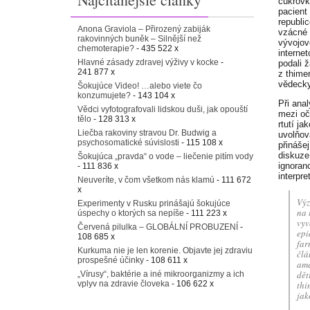
cukrovk
pacient
republi
Anona Graviola – Přirozený zabiják
vzácné 
rakovinných buněk – Silnější než
vývojov
chemoterapie?
- 435 522 x
interne
Hlavné zásady zdravej výživy v kocke
-
podali ž
241 877 x
z thime
vědeck
Šokujúce Video! …alebo viete čo
konzumujete?
- 143 104 x
Při ana
Vědci vyfotografovali lidskou duši, jak opouští
mezi oč
tělo
- 128 313 x
rtutí j
Liečba rakoviny stravou Dr. Budwig a
uvolňov
psychosomatické súvislosti
- 115 108 x
přináše
diskuze
Šokujúca „pravda“ o vode – liečenie pitím vody
ignoran
- 111 836 x
interpr
Neuveríte, v čom všetkom nás klamú
- 111 672
x
Výz
Experimenty v Rusku prinášajú šokujúce
na 
úspechy o ktorých sa nepíše
- 111 223 x
vyv
Červená pilulka – GLOBÁLNÍ PROBUZENÍ
-
epi
108 685 x
far
Kurkuma nie je len korenie. Objavte jej zdraviu
člá
prospešné účinky
- 108 611 x
ame
dět
„Vírusy“, baktérie a iné mikroorganizmy a ich
vplyv na zdravie človeka
- 106 622 x
thi
jak