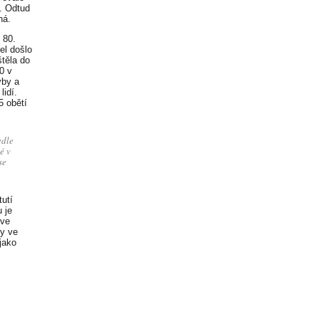
. Odtud
ná.
 80.
el došlo
těla do
0 v
yby a
lidí.
5 obětí
edle
é v
se
tutí
 je
 ve
by ve
jako