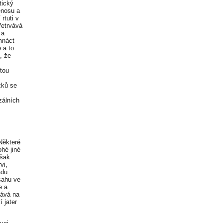
tický
enosu a
rtuti v
řetrvává
 a
mnáct
 a to
, že
itou
zků se
zálních
Některé
ohé jiné
však
vi,
adu
sahu ve
e a
vává na
 jater