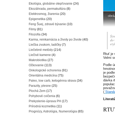
Ekológia, globálne otepľovanie
(24)
Ekozáhrada, permakultúra
(8)
Elektrosmog, žiarenia
(20)
obrá
Epigenetika
(20)
Feng Šuej, zdravé bývanie
(10)
Filmy
(81)
Filozofia
(34)
Šir
Karma, reinkarnácia a životy po živote
(40)
do 
ety
Liečba zvukom, ladičky
(7)
Liečebné metódy
(214)
Rtuť je
Liečivé kamene
(4)
Velmi s
Makrobiotika
(27)
Podle ú
Očkovanie
(113)
hmotnos
Onkologické ochorenia
(91)
je podl
Orientálna medicína
(75)
bezpečn
dávka r
Paleo, low carb, ketogénna strava
(34)
populac
Parazity, plesne
(25)
považov
Plochá Zem
(17)
(
Stand
Pohybové cvičenia
(6)
Literat
Prekyslenie-úprava PH
(17)
Prírodná kozmetika
(11)
RTU
Prognózy, Astrológia, Numerológia
(65)