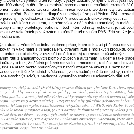
y a Downova syndromu dohromady. Výskyt autizmu je nyní v USA vyšší než
 na 100 zdravých dětí. Je to lékařská pohroma monumentálních rozměrů. V 
ce není zatím situace tak dramatická; mnozí lidé se stále domnívají, že autiz
onemocnění. Počet osob s diagnózou skrývající se pod číslem F84 – pervaz
é poruchy – je odhadován na 25 000. V představách široké veřejnosti, na
tových stránkách o autizmu, zejména však v očích tisíců amerických rodičů, k
aloby na .rmy produkující vakcíny, i těch, kteří odmítají očkování, je rtuť poc
rosalu ve vakcínách považována za téměř jistého viníka PAS. Zdá se, že je t
y dokázané.
lýze studií z vědeckého tisku najdeme práce, které dokazují příčinnou souvisl
kováním vakcínami s thimerosalem, otravami rtutí z mořských produktů, otr
ako kontaminující složky z ovzduší (deště a sníh) a otravami způsobenými
áním rtuti z amalgamových plomb v zubech a autizmem. Najdeme také práce
jí důkazy o tom, že žádné příčinné souvislosti neexistují, a občas se objevují
, kde se autoři těchto protichůdných názorů vzájemně obviňují z neznalosti,
ce souvislostí či základních vědomostí, z nevhodně použité metodiky, nevho
etace svých výsledků, z nevhodně vybraného souboru sledovaných dětí atd.
namný americký novinář David Kirby ve svém článku pro The New York Times upoz
to, že pokud by rodiče vyhráli svoje žaloby proti vládě, pak by vítězství 4800 žalob
olalo paniku a strach před očkováním, což by znamenalo vypuknutí mnoha infekčn
demií i úmrtí mezi dětmi a mládeží. Vítězství rodin by způsobilo nekonečné bolesti 
maceutickému průmyslu, establishmentu veřejného zdraví i WHO, píše Kirby. Ve sv
nku také uvádí informaci o tom, že USA odstranily thimerosal z většiny vakcín pro
rické děti, ale dětem v rozvojových ze­mích se takové opatrnosti zatím nedostává. 
í v Latinské Americe, Asii a Africe jsou očkovány americkými vakcínami, které obsa
merosal v množství s několikanásobným množstvím etylrtuti, než povoluje limit FD
o maximální denní limit při očkování.