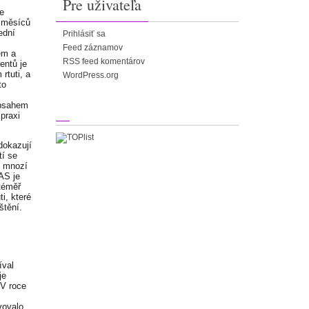
Pre uživateľa
ve
6 měsíců
ední
Prihlásiť sa
Feed záznamov
em a
RSS feed komentárov
ientů je
rtuti, a
WordPress.org
to
obsahem
praxi
dokazují
tí se
o mnozí
PAS je
 téměř
i, které
štění.
íval
je
 V roce
evovalo