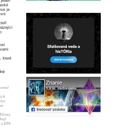
 jeden
České
mus je
ivní
teří
házející
o
ost
avami
, které
dné
ornil
ích
hlav
ém
Miliony
hují
A a EPA