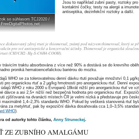
Jsou to například zubní pasty, roztoky pro
kontaktní čočky, testy na alergii a imunoter
antiseptika, dezinfekční roztoky a další.
zok so súhlasom TCJ2020 /
FreeDigitalPhotos.net
oce diskutovaný zdroj rtuti je thiomersal, známý pod názvem thimerosal, který se p
vakcín pro své antiseptické a konzervační účinky. Thimerosal je organická sloučen
lrtuti (CH3CH2- Hg-S-C6H4-COOH).
 v trávicím traktu absorbována z více než 90% a dostává se do krevního oběh
nadno proniká hematoencefalickou bariérou do mozku.
dajů WHO se za tolerovatelnou denní dávku rtuti považuje množství 0,1 µg/k
ti pro organickou rtuť a 2 µg/kg hmotnosti pro anorganickou rtuť. Denní expozi
e údajů WHO z roku 2000 u Evropanů 18krát nižší pro anorganickou rtuť ve vz
é dávce a asi 2,5× nižší než bezpečná hodnota pro organickou rtuť. Expozič
tuti zjišťovaná na dvanácti místech ČR je velmi nízká a představuje pro česk
i maximálně 1,4–2,3% standardu WHO. Pokud by veškerá stanovená rtuť byl
ána za metylrtuť, pak by expoziční dávka dosahovala cca 1,0–3,5% stand
ard WHO
).
úra od autorky tohto článku,
Anny Struneckej
.
Ť ZE ZUBNÍHO AMALGÁMU