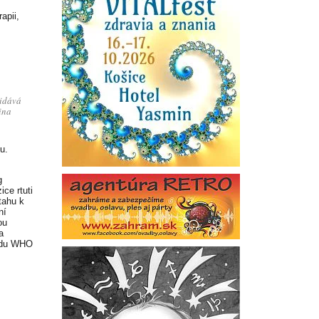
apii,
řidává
ina
u.
g
ce rtuti
tahu k
ní
ou
a
ardu WHO